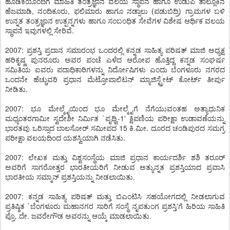
ಹೂಡಿಕೆಯೊಂದಿಗೆ ಮಾಹಿತಿ ತಂತ್ರಜ್ಞಾನ ವಲಯ ಸ್ಥಾಪನೆ ಹಾಗೂ ಉಡುಪಿ ತಾಲ್ಲೂಕಿನ
ಹೆಜಮಾಡಿ, ನಂದಿಕೂರು, ಫಲಿಮಾರು ಹಾಗೂ ನಡ್ಸಾಲು (ಪಡುಬಿದ್ರಿ) ಗ್ರಾಮಗಳ ಬಳಿ
ಉನ್ನತ ತಂತ್ರಜ್ಞಾನ ಉತ್ಪನ್ನಗಳು ಹಾಗೂ ಸಂಬಂಧಿತ ಸೇವೆಗಳ ವಿಶೇಷ ಆರ್ಥಿಕ ವಲಯ
ಸ್ಥಾಪನೆ ಇವುಗಳಲ್ಲಿ ಸೇರಿವೆ.
2007: ಪ್ರಶಸ್ತಿ ಪ್ರದಾನ ಸಮಾರಂಭ ಒಂದರಲ್ಲಿ ಕನ್ನಡ ಸಾಹಿತ್ಯ ಪರಿಷತ್ ಮಾಜಿ ಅಧ್ಯಕ್ಷ
ಹರಿಕೃಷ್ಣ ಪುನರೂರು ಅವರ ಪಂಚೆ ಎಳೆದ ಆರೋಪ ಹೊತ್ತಿದ್ದ ಕನ್ನಡ ಸಂಘರ್ಷ
ಸಮಿತಿಯ ಐವರು ಪದಾಧಿಕಾರಿಗಳನ್ನು ನಿರ್ದೋಷಿಗಳು ಎಂದು ಬೆಂಗಳೂರು ನಗರದ
ಒಂದನೇ ಹೆಚ್ಚುವರಿ ಪ್ರಧಾನ ಮೆಟ್ರೋಪಾಲಿಟನ್ ಮ್ಯಾಜಿಸ್ಟ್ರೇಟ್ ಕೋರ್ಟ್ ತೀರ್ಪು
ನೀಡಿತು.
2007: ಭೂ ಮೇಲ್ಮೈಯಿಂದ ಭೂ ಮೇಲ್ಮೈಗೆ ನೆಗೆಯುವಂತಹ ಅತ್ಯಾಧುನಿಕ
ಮಧ್ಯಂತರಗಾಮೀ ಸ್ವದೇಶೀ ನಿರ್ಮಿತ `ಪೃಥ್ವಿ-1' ಕ್ಷಿಪಣಿಯ ಪರೀಕ್ಷಾ ಉಡಾವಣೆಯನ್ನು
ಭಾರತವು ಒರಿಸ್ಸಾದ ಬಾಲಸೋರ್ ಸಮೀಪದ 15 ಕಿ.ಮೀ. ದೂರದ ಚಂಡಿಪುರದ ಸಮಗ್ರ
ಪರೀಕ್ಷಾ ವಲಯದಿಂದ ಯಶಸ್ವಿಯಾಗಿ ನಡೆಸಿತು.
2007: ಲೇಖಕ ಮತ್ತು ವಿಶ್ವಸಂಸ್ಥೆಯ ಮಾಜಿ ಪ್ರಧಾನ ಕಾರ್ಯದರ್ಶಿ ಶಶಿ ತರೂರ್
ಅವರಿಗೆ ಸಾಗರೋತ್ತರ ಭಾರತೀಯರಿಗೆ ನೀಡುವ ಅತ್ಯುನ್ನತ ಪ್ರಶಸ್ತಿಯಾದ ಪ್ರವಾಸಿ
ಭಾರತೀಯ ಸಮ್ಮಾನ್ ಪ್ರಶಸ್ತಿಯನ್ನು ನೀಡಲಾಯಿತು.
2007: ಕನ್ನಡ ಸಾಹಿತ್ಯ ಪರಿಷತ್ ಮತ್ತು ಬಿಎಂಟಿಸಿ ಸಹಯೋಗದಲ್ಲಿ ನೀಡಲಾಗುವ
ಪ್ರತಿಷ್ಠಿತ `ಬೆಂಗಳೂರು ಮಹಾನಗರ ಸಾರಿಗೆ ಸಂಸ್ಥೆ ನೃಪತುಂಗ ಪ್ರಶಸ್ತಿ'ಗೆ ಹಿರಿಯ ಸಾಹಿತಿ
ಪ್ರೊ. ದೇ. ಜವರೇಗೌಡ ಅವರನ್ನು ಆಯ್ಕೆ ಮಾಡಲಾಯಿತು.