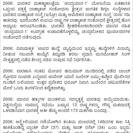
2006: ಭಾರತದ ಮಹತ್ವಾಕಾಂಕ್ಷೆಯ `ಚಂದ್ರಯಾನ-1' ಯೋಜನೆಯ ಐತಿಹಾಸಿಕ
ಒಪ್ಪಂದ ಪತ್ರಕ್ಕೆ ಬಾಹ್ಯಾಕಾಶ ಸಂಶೋಧನಾ ಕ್ಷೇತ್ರದ ಜಾಗತಿಕ ದಿಗ್ಗಜ ಸಂಸ್ಥೆಗಳಾದ
ಭಾರತದ ಬಾಹ್ಯಾಕಾಶ ಸಂಸ್ಥೆ (ಇಸ್ರೋ) ಮತ್ತು ಅಮೆರಿಕದ ಬಾಹ್ಯಾಕಾಶ ಸಂಸ್ಥೆ `ನಾಸಾ' ಸಹಿ
ಹಾಕಿದವು. ಇದರೊಂದಿಗೆ ಉಭಯ ರಾಷ್ಟ್ರಗಳ ಬಾಹ್ಯಾಕಾಶ ಸಂಶೋಧನೆ ಕ್ಷೇತ್ರದಲ್ಲಿ ಹೊಸ
ಅಧ್ಯಾಯ ಆರಂಭಗೊಂಡಿತು. ಭಾರತದ ಶ್ರೀಹರಿಕೋಟಾದಿಂದಲೇ ಮಾನವ ರಹಿತ
`ಚಂದ್ರಯಾನ-1' ಉಪಗ್ರಹ ಉಡಾವಣೆಗೊಳ್ಳಲಿದ್ದು, ಚಂದ್ರಲೋಕದ ಪೂರ್ವಾಪರಗಳ
ಸಂಶೋಧನೆ ನಡೆಸುವುದು.
2006: ವಿವಾದಾತ್ಮಕ `ಲಾಭದ ಹುದ್ದೆ' ವ್ಯಾಪ್ತಿಯಿಂದ ಇನ್ನಷ್ಟು ಹುದ್ದೆಗಳಿಗೆ ವಿನಾಯ್ತಿ
ನೀಡುವ ಸಲುವಾಗಿ ಕಾಯ್ದೆಗೆ ತಿದ್ದುಪಡಿ ತರಲು ಪ್ರಧಾನಿ ಮನಮೋಹನ್ ಸಿಂಗ್
ನೇತೃತ್ವದಲ್ಲಿ ನಡೆದ ಕೇಂದ್ರ ಸಚಿವ ಸಂಪುಟ ಸಭೆ ನಿರ್ಧರಿಸಿತು.
2006: ವಾರಣಾಸಿ ಸಂಕಟ ಮೋಚನ ಹನುಮಾನ್ ಮಂದಿರದಲ್ಲಿ ನಡೆದ ಬಾಂಬ್
ಸ್ಫೋಟದ ರೂವಾರಿ ಎನ್ನಲಾದ ಜಾವೇದ್ ಯಾನೆ ಜುಬೇರ್ ಜಮ್ಮು-ಕಾಶ್ಮೀರ ಪೊಲೀಸರ
ಗುಂಡಿಗೆ ಬಲಿಯಾದ. ಉತ್ತರ ಪ್ರದೇಶದ ಭರೂಜ್ ನಿವಾಸಿ ಜುಬೇರನ ಚಟುವಟಿಕೆಗಳ
ಮೇಲೆ ಒಂದು ತಿಂಗಳಿನಿಂದ ಕಣ್ಣಿಡಲಾಗಿತ್ತು.
2006: ಮಾನವ ಹಕ್ಕುಗಳ ಮಂಡಳಿಯ ಸದಸ್ಯತ್ವಕ್ಕೆ ಭಾರತವು ಆಯ್ಕೆಯಾಯಿತು.
ವಿಶ್ವಸಂಸ್ಥೆಯ ಸಾಮಾನ್ಯ ಸಭೆಯು ಏಷ್ಯಾದ 13 ರಾಷ್ಟ್ರಗಳನ್ನು ಗೌಪ್ಯ ಮತದಾನಕ್ಕೆ
ಒಳಪಡಿಸಿದಾಗ ಭಾರತಕ್ಕೆ ಅತೀ ಹೆಚ್ಚು ಅಂದರೆ 173 ಮತಗಳು ಬಂದವು.
2006: ಆಸ್ಟ್ರೇಲಿಯಾದ ಗಣಿಯೊಳಗಿನ ತಂತಿಯ ಪಂಜರದಲ್ಲಿ 14ದಿನಗಳ ಕಾಲ ಸಿಕ್ಕಿ
ಹಾಕಿಕೊಂಡಿದ್ದ ಬ್ರಾಂಟ್ ವೆಬ್ (37) ಮತ್ತು ಟಾಡ್ ರಸೆಲ್ (34) ಎಂಬ ಇಬ್ಬರು
ಆಸ್ಟ್ರೇಲಿಯಾ ಗಣಿಕಾರ್ಮಿಕರನ್ನು ಬೆಳಗಿನ ಜಾವ ರಕ್ಷಿಸಲಾಯಿತು. ಮೂರನೇ