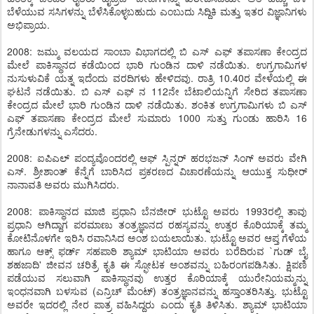
ಬೆಳೆಯುವ ಸಸಿಗಳನ್ನು ಬೆಳೆಸಿಕೊಳ್ಳಬಹುದು ಎಂಬುದು ಸಿದ್ದಿಕಿ ಮತ್ತು ಇತರ ವಿಜ್ಞಾನಿಗಳು
ಅಭಿಪ್ರಾಯ.
2008: ಜಮ್ಮು ವಲಯದ ಸಾಂಬಾ ವಿಭಾಗದಲ್ಲಿ ಬಿ ಎಸ್ ಎಫ್ ತಪಾಸಣಾ ಕೇಂದ್ರದ
ಮೇಲೆ ಪಾಕಿಸ್ಥಾನದ ಕಡೆಯಿಂದ ಭಾರಿ ಗುಂಡಿನ ದಾಳಿ ನಡೆಯಿತು. ಉಗ್ರಗಾಮಿಗಳ
ನುಸುಳುವಿಕೆ ಯತ್ನ ಇದೆಂದು ವರದಿಗಳು ಹೇಳಿದವು. ರಾತ್ರಿ 10.40ರ ವೇಳೆಯಲ್ಲಿ ಈ
ಘಟನೆ ನಡೆಯಿತು. ಬಿ ಎಸ್ ಎಫ್ ನ 112ನೇ ಬೆಟಾಲಿಯನ್ನಿಗೆ ಸೇರಿದ ತಪಾಸಣಾ
ಕೇಂದ್ರದ ಮೇಲೆ ಭಾರಿ ಗುಂಡಿನ ದಾಳಿ ನಡೆಯಿತು. ಶಂಕಿತ ಉಗ್ರಗಾಮಿಗಳು ಬಿ ಎಸ್
ಎಫ್ ತಪಾಸಣಾ ಕೇಂದ್ರದ ಮೇಲೆ ಸುಮಾರು 1000 ಸುತ್ತು ಗುಂಡು ಹಾರಿಸಿ 16
ಗ್ರೆನೇಡುಗಳನ್ನು ಎಸೆದರು.
2008: ಐಪಿಎಲ್ ಪಂದ್ಯವೊಂದರಲ್ಲಿ ಆಫ್ ಸ್ಪಿನ್ನರ್ ಹರಭಜನ್ ಸಿಂಗ್ ಅವರು ವೇಗಿ
ಎಸ್. ಶ್ರೀಶಾಂತ್ ಕೆನ್ನೆಗೆ ಬಾರಿಸಿದ ಪ್ರಕರಣದ ವಿಚಾರಣೆಯನ್ನು ಆಯುಕ್ತ ಸುಧೀರ್
ನಾನಾವತಿ ಅವರು ಮುಗಿಸಿದರು.
2008: ಪಾಕಿಸ್ಥಾನದ ಮಾಜಿ ಪ್ರಧಾನಿ ಬೆನಜೀರ್ ಭುಟ್ಟೊ ಅವರು 1993ರಲ್ಲಿ ತಾವು
ಪ್ರಧಾನಿ ಆಗಿದ್ದಾಗ ಪರಮಾಣು ತಂತ್ರಜ್ಞಾನದ ರಹಸ್ಯವನ್ನು ಉತ್ತರ ಕೊರಿಯಾಕ್ಕೆ ತಮ್ಮ
ಕೋಟಿನೊಳಗೇ ಇರಿಸಿ ರವಾನಿಸಿದ ಅಂಶ ಬಯಲಾಯಿತು. ಭುಟ್ಟೊ ಅವರ ಆಪ್ತ ಗೆಳೆಯ
ಹಾಗೂ ಆಕ್ಸ್ ಫರ್ಡ್ ಸಹಪಾಠಿ ಶ್ಯಾಮ್ ಭಾಟಿಯಾ ಅವರು ಬರೆದಿರುವ `ಗುಡ್ ಬೈ
ಶಹಜಾದಿ' ಜೀವನ ಚರಿತ್ರೆ ಕೃತಿ ಈ ಸ್ಫೋಟಕ ಅಂಶವನ್ನು ಬಹಿರಂಗಪಡಿಸಿತು. ಕ್ಷಿಪಣಿ
ಪಡೆಯುವ ಸಲುವಾಗಿ ಪಾಕಿಸ್ಥಾನವು ಉತ್ತರ ಕೊರಿಯಾಕ್ಕೆ ಯುರೇನಿಯಮ್ಮನ್ನು
ಇಂಧನವಾಗಿ ಬಳಸುವ (ಎನ್ರಿಚ್ ಮೆಂಟ್) ತಂತ್ರಜ್ಞಾನವನ್ನು ಹಸ್ತಾಂತರಿಸಿತ್ತು. ಭುಟ್ಟೊ
ಅವರೇ ಇದರಲ್ಲಿ ನೇರ ಪಾತ್ರ ವಹಿಸಿದ್ದರು ಎಂದು ಕೃತಿ ತಿಳಿಸಿತು. ಶ್ಯಾಮ್ ಭಾಟಿಯಾ