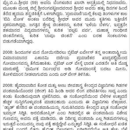
ಪ್ರೊ.ಬಿ.ಎ.ಶ್ರೀಧರ (59) ಅವರು ಬೆಂಗಳೂರಿನ ಖಾಸಗಿ ಆಸ್ಪತ್ರೆಯಲ್ಲಿ ನಿಧನರಾದರು.
ಮೂಲತಃ ಮಂಡ್ಯ ಜಿಲ್ಲೆ ಶ್ರೀರಂಗಪಟ್ಟಣದವರಾದ ಶ್ರೀಧರ ಅವರು ಹತ್ತು ದಿನಗಳ ಹಿಂದೆ
ತೆರೆದ ಹೃದಯ ಶಸ್ತ್ರಚಿಕಿತ್ಸೆಗೆ ಒಳಗಾಗಿದ್ದರು. 'ಪ್ರಜಾವಾಣಿ'ಯಲ್ಲಿ ಕೆಲವು ತಿಂಗಳುಗಳ ಕಾಲ
'ಟಿವಿ ಲೋಕ' ಅಂಕಣ ಬರೆದಿದ್ದ ಶ್ರೀಧರ್ ಅವರ ಮೂರು ಕೃತಿಗಳು ಇತ್ತೀಚೆಗೆ
ಪ್ರಕಟವಾಗಿದ್ದವು. ಜಗತ್ತಿನ ಶ್ರೇಷ್ಠ ಚಿಂತಕರನ್ನು ಕುರಿತ 'ಇಳೆಯ ಬೆಳಗು', ಇಪ್ಪತ್ತನೇ
ಶತಮಾನದ ವಿದ್ಯಮಾನಗಳನ್ನು ಕುರಿತ 'ಪಲ್ಲಟ ಪರ್ವ', ಮಹಾತ್ಮ ಗಾಂಧೀಜಿ
ಚಿಂತನೆಗಳನ್ನು ಕುರಿತ 'ಬಾಪೂ ಚಿಂತನೆ' ಎಂಬ ಬರಹ ಸಂಕಲನಗಳು
ಬಿಡುಗಡೆಯಾಗಿದ್ದವು.
2008: ಹಿಂದೂಗಳ ಮನ ನೋಯಿಸದಿರಲು ಬ್ರಿಟಿಷ್ ಏರ್ವೇಸ್ ತನ್ನ ಅಂತಾರಾಷ್ಟ್ರೀಯ
ವಿಮಾನಯಾನದ ಎಕಾನಮಿ ದರ್ಜೆಯ ಪ್ರಯಾಣಿಕರ ಖಾದ್ಯಪಟ್ಟಿಯಿಂದ
ಗೋಮಾಂಸವನ್ನು ತೆಗೆದುಹಾಕಿತು. ಬ್ರಿಟಿಷ್ ಏರ್ ವೇಸ್ಗೆ ಭಾರತ ಎರಡನೇ ಅತಿ ದೊಡ್ಡ
ಮಾರುಕಟ್ಟೆ. `ಧಾರ್ಮಿಕ ನಿರ್ಬಂಧ'ದ ಅಡಿ ಗೋಮಾಂಸಕ್ಕೆ ಬದಲು ಮೀನು,
ಕೋಳಿಮಾಂಸ ನೀಡಲಾಗುವದು ಎಂದು ಏರ್ ವೇಸ್ ತಿಳಿಸಿತು.
2008: ಹೈದರಾಬಾದಿನ ಕೋಶ ಮತ್ತು ಅಣು ಜೀವಶಾಸ್ತ್ರ ಕೇಂದ್ರದ ವಿಜ್ಞಾನಿಗಳು ಗಿಡಗಳ
ವಂಶವಾಹಿಯೊಂದರ (ಜೀನ್) ಕಿವಿ ಹಿಂಡಿ ಅದರ ಲಿಂಗ ಪರಿವರ್ತಿಸಲು ಸಾಧ್ಯ ಎಂದು
ಕಂಡು ಕೊಂಡಿರುವುದಾಗಿ ಪ್ರಕಟಿಸಿದರು. ಈ ಸಂಶೋಧನೆಯಿಂದ ಬೆಳೆಗಳ ಉತ್ಪಾದನೆ
ಹೆಚ್ಚಳ ಸುಸ್ಥಿರಗೊಳ್ಳುವಂತೆ ಮಾಡಬಹುದು ಎಂಬುದು ಈ ವಿಜ್ಞಾನಿಗಳು ಲೆಕ್ಕಾಚಾರ.
`ಡ್ಯಾಡ್' ಹೆಸರಿನ ಈ ವಂಶವಾಹಿಯನ್ನು ಗುರುತಿಸಿದವರು ಕೇಂದ್ರದ ಖ್ಯಾತ ಸಂಶೋಧಕ
ಇಮ್ರಾನ್ ಸಿದ್ದಿಕಿ. ಅರಬಿಡೋಪ್ಸಿಸ್ ಎಂಬ ಗಿಡದಲ್ಲಿನ ಈ ವಂಶವಾಹಿಯ ವಿಶೇಷ
ಗುಣವನ್ನು ಅವರು ಪತ್ತೆ ಮಾಡಿದರು. ಈ ನಿರ್ದಿಷ್ಟ ವಂಶವಾಹಿ ಎಲ್ಲ ಗಿಡಮರಗಳಲ್ಲೂ
ಇರುತ್ತದೆ ಎಂಬುದನ್ನು ನಾವು ಪತ್ತೆ ಹಚ್ಚಿದ್ದೇವೆ ಎನ್ನುತ್ತಾರೆ ಸಿದ್ದಿಕಿ. ಈ ಸಂಶೋಧನೆ ಖಚಿತ
ಹಂತಕ್ಕೆ ಬಂದರೆ ರೈತರು ಹೈಬ್ರಿಡ್ ಬೀಜಗಳನ್ನು ಖರೀದಿಸದೆಯೇ ಅತಿ ಹೆಚ್ಚು ಬೆಳೆ