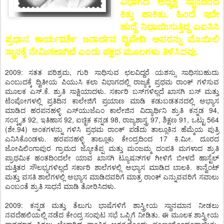
ವಿಭಾಗದ ಅಧ್ಯಕ್ಷ ಸ್ಥಾನದಿಂದ
ಕಿತ್ತು ಹಾಕಿತು. ಹಿಂದೆ ಇದೇ
ಹುದ್ದೆ ನಿಭಾಯಿಸುತ್ತಿದ್ದ ಎಐಸಿಸಿ
ಪ್ರಧಾನ ಕಾರ್ಯದರ್ಶಿ ಜನಾರ್ದನ ದ್ವಿವೇದಿ ಅವರನ್ನು ಮೊಯಿಲಿ
ಸ್ಥಾನಕ್ಕೆ ನೇಮಿಸಲಾಗಿದೆ ಎಂದು ಪಕ್ಷದ ಮೂಲಗಳು ತಿಳಿಸಿದವು.
2009: ಸತತ ಪರಿಶ್ರಮ, ಗುರಿ ಸಾಧಿಸುವ ಛಲವಿದ್ದರೆ ಯಶಸ್ಸು ಸಾಧಿಸಬಹುದು
ಎಂಬುದಕ್ಕೆ ದ್ವಿತೀಯ ಪಿಯುಸಿ ಕಲಾ ವಿಭಾಗದಲ್ಲಿ ರಾಜ್ಯಕ್ಕೆ ಪ್ರಥಮ ರಾಂಕ್ ಗಳಿಸುವ
ಮೂಲಕ ಎಸ್.ಕೆ. ಶ್ರುತಿ ಸಾಕ್ಷಿಯಾದಳು. ಸರ್ಕಾರಿ ಬಸ್‌ಗಳಿಲ್ಲದೆ ಖಾಸಗಿ ಬಸ್ ಮತ್ತು
ಟೆಂಪೋಗಳಲ್ಲಿ ಪ್ರತಿದಿನ ಕಾಲೇಜಿಗೆ ಪ್ರಯಾಣ ಮಾಡಿ ಕಡುಬಡತನದಲ್ಲಿ ಅಭ್ಯಾಸ
ಮಾಡಿದ ಹರಪನಹಳ್ಳಿ ಎಸ್‌ಯುಜೆಎಂ ಕಾಲೇಜಿನ ವಿದ್ಯಾರ್ಥಿನಿ ಶ್ರುತಿ ಕನ್ನಡ 94,
ಸಂಸ್ಕೃತ 92, ಇತಿಹಾಸ 92, ಐಚ್ಛಿಕ ಕನ್ನಡ 98, ರಾಜ್ಯಶಾಸ್ತ್ರ 97, ಶಿಕ್ಷಣ 91, ಒಟ್ಟು 564
(ಶೇ.94) ಅಂಕಗಳನ್ನು ಗಳಿಸಿ ಪ್ರಥಮ ರಾಂಕ್ ಪಡೆದು ತಾಲ್ಲೂಕಿನ ಹೆಮ್ಮೆಯ ಪುತ್ರಿ
ಎನಿಸಿಕೊಂಡಳು. ಹರಪನಹಳ್ಳಿ ತಾಲ್ಲೂಕು ಕೇಂದ್ರದಿಂದ 17 ಕಿ.ಮೀ. ದೂರದ
ಜೋಷಿಲಿಂಗಾಪುರ ಗ್ರಾಮದ ಜ್ಯೋತೆಪ್ಪ ಮತ್ತು ಮಂಜಮ್ಮ ದಂಪತಿ ಮಗಳಾದ ಶ್ರುತಿ
ಪ್ರಾಥಮಿಕ ಹಂತದಿಂದಲೇ ಯಾವ ಖಾಸಗಿ ಟ್ಯೂಷನ್‌ಗಳ ಗೀಳಿಗೆ ಬೀಳದೆ ಹಾಸ್ಟೆಲ್
ಮತ್ತಿತರ ಸೌಲಭ್ಯಗಳಿಲ್ಲದೆ ಸರ್ಕಾರಿ ಶಾಲೆಗಳಲ್ಲಿ ಅಭ್ಯಾಸ ಮಾಡಿದ ಬಾಲಕಿ. ಕಾನ್ವೆಂಟ್
ಮತ್ತು ವಸತಿ ಶಾಲೆಗಳಲ್ಲಿ ಅಭ್ಯಾಸ ಮಾಡಿದವರಿಗೆ ಮಾತ್ರ ರಾಂಕ್ ಎನ್ನುವವರಿಗೆ ಸವಾಲು
ಎಂಬಂತೆ ಶ್ರುತಿ ಸಾಧನೆ ಮಾಡಿ ತೋರಿಸಿದಳು.
2009: ಕನ್ನಡ ಮತ್ತು ತೆಲುಗು ಭಾಷೆಗಳಿಗೆ ಶಾಸ್ತ್ರೀಯ ಸ್ಥಾನಮಾನ ನೀಡಲು
ನವದೆಹಲಿಯಲ್ಲಿ ನಡೆದ ಕೇಂದ್ರ ಸಂಪುಟ ಸಭೆ ಒಪ್ಪಿಗೆ ನೀಡಿತು. ಈ ಮೂಲಕ ಶಾಸ್ತ್ರೀಯ