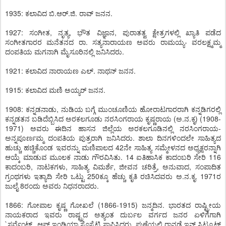
1935: ಕಲಾವಿದ ಬಿ.ಆರ್.ಜಿ. ರಾವ್ ಜನನ.
1927: ಸಂಗೀತ, ನೃತ್ಯ, ಭೌತ ವಿಜ್ಞಾನ, ಪುರಾತತ್ವ ಕ್ಷೇತ್ರಗಳಲ್ಲಿ ಖ್ಯಾತಿ ಪಡೆದ
ಸಂಗೀತಗಾರರ ಮನೆತನದ ರಾ. ಸತ್ಯನಾರಾಯಣ ಅವರು ರಾಮಯ್ಯ- ವರಲಕ್ಷ್ಮಮ್ಮ
ದಂಪತಿಯ ಮಗನಾಗಿ ಮೈಸೂರಿನಲ್ಲಿ ಜನಿಸಿದರು.
1921: ಕಲಾವಿದ ನಾರಾಯಣ ಎಲ್. ನಾಥನ್ ಜನನ.
1915: ಕಲಾವಿದ ಮಣಿ ಅಯ್ಯರ್ ಜನನ.
1908: ಕನ್ನಡನಾಡು, ನುಡಿಯ ಬಗ್ಗೆ ಮುಂಚೂಣಿಯ ಹೋರಾಟಗಾರರಾಗಿ ಕನ್ನಡಿಗರಲ್ಲಿ
ಕನ್ನಡತನ ಬಡಿದೆಬ್ಬಿಸಿದ ಅರಕಲಗೂಡು ನರಸಿಂಗರಾಯ ಕೃಷ್ಣರಾಯ (ಅ.ನ.ಕೃ) (1908-
1971) ಅವರು ಈದಿನ ಹಾಸನ ಜಿಲ್ಲೆಯ ಅರಕಲಗೂಡಿನಲ್ಲಿ ನರಸಿಂಗರಾಯ-
ಅನ್ನಪೂರ್ಣಮ್ಮ ದಂಪತಿಯ ಪುತ್ರರಾಗಿ ಜನಿಸಿದರು. ಶಾಲಾ ದಿನಗಳಿಂದಲೇ ಸಾಹಿತ್ಯದ
ಹುಚ್ಚು ಹಚ್ಚಿಕೊಂಡ ಇವರನ್ನು ಮಣಿಪಾಲದ 42ನೇ ಸಾಹಿತ್ಯ ಸಮ್ಮೇಳನದ ಅಧ್ಯಕ್ಷರನ್ನಾಗಿ
ಆಯ್ಕೆ ಮಾಡುವ ಮೂಲಕ ನಾಡು ಗೌರವಿಸಿತು. 14 ಐತಿಹಾಸಿಕ ಕಾದಂಬರಿ ಸೇರಿ 116
ಕಾದಂಬರಿ, ನಾಟಕಗಳು, ಸಾಹಿತ್ಯ ವಿಮರ್ಶೆ, ಜೀವನ ಚರಿತ್ರೆ, ಅನುವಾದ, ಸಂಪಾದಿತ
ಗ್ರಂಥಗಳು ಇತ್ಯಾದಿ ಸೇರಿ ಒಟ್ಟು 250ಕ್ಕೂ ಹೆಚ್ಚು ಕೃತಿ ರಚಿಸಿದವರು ಅ.ನ.ಕೃ. 1971ರ
ಜುಲೈ 8ರಂದು ಅವರು ನಿಧನರಾದರು.
1866: ಗೋಪಾಲ ಕೃಷ್ಣ ಗೋಖಲೆ (1866-1915) ಜನ್ಮದಿನ. ಭಾರತದ ರಾಷ್ಟ್ರೀಯ
ನಾಯಕರಾದ ಇವರು ರಾಷ್ಟ್ರದ ಅತ್ಯಂತ ದುರ್ಬಲ ವರ್ಗದ ಜನರ ಏಳಿಗೆಗಾಗಿ
`ಸರ್ವೆಂಟ್ಸ್ಸ್ ಆಫ್ ಇಂಡಿಯಾ ಸೊಸೈಟಿ ಸ್ಥಾಪಿಸಿದರು. ಪುಣೆಯಲ್ಲಿ ರಾನಡೆ ಇನ್ ಸ್ಟಿಟ್ಯೂಟ್