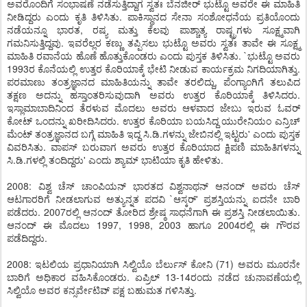
ಅವರೊಂದಿಗೆ ಸಂಭಾಷಣೆ ನಡೆಸುತ್ತಿದ್ದಾಗ ಸ್ವತಃ ಬೆನಜೀರ್ ಭುಟ್ಟೊ ಅವರೇ ಈ ಮಾಹಿತಿ
ನೀಡಿದ್ದರು ಎಂದು ಕೃತಿ ತಿಳಿಸಿತು. ಪಾಕಿಸ್ಥಾನದ ಸೇನಾ ಸಂಶೋಧನೆಯ ಪ್ರತಿಯೊಂದು
ನಡೆಯನ್ನೂ ಭಾರತ, ರಷ್ಯ ಮತ್ತು ಕೆಲವು ಪಾಶ್ಚಾತ್ಯ ರಾಷ್ಟ್ರಗಳು ಸೂಕ್ಷ್ಮವಾಗಿ
ಗಮನಿಸುತ್ತಿದ್ದವು. ಇವರೆಲ್ಲರ ಕಣ್ಣು ತಪ್ಪಿಸಲು ಭುಟ್ಟೊ ಅವರು ಸ್ವತಃ ತಾವೇ ಈ ಸೂಕ್ಷ್ಮ
ಮಾಹಿತಿ ರವಾನೆಯ ಹೊಣೆ ಹೊತ್ತುಕೊಂಡರು ಎಂದು ಪುಸ್ತಕ ತಿಳಿಸಿತು. `ಭುಟ್ಟೊ ಅವರು
1993ರ ಕೊನೆಯಲ್ಲಿ ಉತ್ತರ ಕೊರಿಯಾಕ್ಕೆ ಭೇಟಿ ನೀಡುವ ಕಾರ್ಯಕ್ರಮ ನಿಗದಿಯಾಗಿತ್ತು.
ಪರಮಾಣು ತಂತ್ರಜ್ಞಾನದ ಮಾಹಿತಿಯನ್ನು ತಾವೇ ತರಲಿದ್ದು, ಪೆಂಗ್ಯಾಂಗಿಗೆ ತಲುಪಿದ
ತಕ್ಷಣ ಅದನ್ನು ಹಸ್ತಾಂತರಿಸುವುದಾಗಿ ಅವರು ಉತ್ತರ ಕೊರಿಯಾಕ್ಕೆ ತಿಳಿಸಿದರು.
ಇಸ್ಲಾಮಾಬಾದಿನಿಂದ ತೆರಳುವ ಮೊದಲು ಅವರು ಆಳವಾದ ಜೇಬು ಇರುವ ಓವರ್
ಕೋಟ್ ಒಂದನ್ನು ಖರೀದಿಸಿದರು. ಉತ್ತರ ಕೊರಿಯಾ ಬಯಸಿದ್ದ ಯುರೇನಿಯಂ ಎನ್ರಿಚ್
ಮೆಂಟ್ ತಂತ್ರಜ್ಞಾನದ ಬಗ್ಗೆ ಮಾಹಿತಿ ಇದ್ದ ಸಿ.ಡಿ.ಗಳನ್ನು ಜೇಬಿನಲ್ಲಿ ಇಟ್ಟರು' ಎಂದು ಪುಸ್ತಕ
ವಿವರಿಸಿತು. ವಾಪಸ್ ಬರುವಾಗ ಅವರು ಉತ್ತರ ಕೊರಿಯಾದ ಕ್ಷಿಪಣಿ ಮಾಹಿತಿಗಳನ್ನು
ಸಿ.ಡಿ.ಗಳಲ್ಲಿ ತಂದಿದ್ದರು' ಎಂದು ಶ್ಯಾಮ್ ಭಾಟಿಯಾ ಕೃತಿ ಹೇಳಿತು.
2008: ವಿಶ್ವ ಚೆಸ್ ಚಾಂಪಿಯನ್ ಭಾರತದ ವಿಶ್ವನಾಥನ್ ಆನಂದ್ ಅವರು ಚೆಸ್
ಆಟಗಾರರಿಗೆ ನೀಡಲಾಗುವ ಅತ್ಯುನ್ನತ ಪದವಿ `ಆಸ್ಕರ್' ಪ್ರಶಸ್ತಿಯನ್ನು ಐದನೇ ಬಾರಿ
ಪಡೆದರು. 2007ರಲ್ಲಿ ಆನಂದ್ ತೋರಿದ ಶ್ರೇಷ್ಠ ಸಾಧನೆಗಾಗಿ ಈ ಪ್ರಶಸ್ತಿ ನೀಡಲಾಯಿತು.
ಆನಂದ್ ಈ ಮೊದಲು 1997, 1998, 2003 ಹಾಗೂ 2004ರಲ್ಲಿ ಈ ಗೌರವ
ಪಡೆದಿದ್ದರು.
2008: ಇಟಲಿಯ ಪ್ರಧಾನಿಯಾಗಿ ಸಿಲ್ವಿಯೊ ಬೆರ್ಲುಸ್ ಕೋನಿ (71) ಅವರು ಮೂರನೇ
ಬಾರಿಗೆ ಅಧಿಕಾರ ವಹಿಸಿಕೊಂಡರು. ಏಪ್ರಿಲ್ 13-14ರಂದು ನಡೆದ ಚುನಾವಣೆಯಲ್ಲಿ
ಸಿಲ್ವಿಯೊ ಅವರ ಕನ್ಸರ್ವೇಟಿವ್ ಪಕ್ಷ ಬಹುಮತ ಗಳಿಸಿತ್ತು.