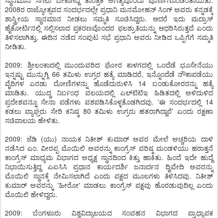
ಸ್ಥಾನಮಾನ ಸಿಗಲು ಬೇಕಾಗಿದ್ದ ತಾಂತ್ರಿಕ ಅಗತ್ಯವೊಂದು ಪೂರ್ಣಗೊಂಡಂತಾಯಿತು.
2008ರ ರಾಜ್ಯೋತ್ಸವದ ಸಂದರ್ಭದಲ್ಲೇ ಪ್ರಧಾನಿ ಮನಮೋಹನ್ ಸಿಂಗ್ ಅವರು ಕನ್ನಡಕ್ಕೆ
ಶಾಸ್ತ್ರೀಯ ಸ್ಥಾನಮಾನ ನೀಡಲು ಸಮ್ಮತಿ ಸೂಚಿಸಿದ್ದರು. ಆದರೆ ಇದು ಮದ್ರಾಸ್
ಹೈಕೋರ್ಟಿನಲ್ಲಿ ಸಲ್ಲಿಸಲಾದ ಪ್ರಕರಣವೊಂದರ ಫಲಶ್ರುತಿಯನ್ನು ಆಧರಿಸಿರುತ್ತದೆ ಎಂದು
ತಿಳಿಸಲಾಗಿತ್ತು. ಈದಿನ ನಡೆದ ಸಂಪುಟ ಸಭೆ ಪ್ರಧಾನಿ ಅವರು ನೀಡಿದ ಒಪ್ಪಿಗೆಗೆ ಸಮ್ಮತಿ
ನೀಡಿತು.
2009: ಶ್ರೀಲಂಕಾದಲ್ಲಿ ಮುಂದುವರಿದ ಘೋರ ಕಾಳಗದಲ್ಲಿ ಒಂದೆಡೆ ಭೂಸೇನೆಯು
ಇನ್ನಷ್ಟು ಮುನ್ನುಗ್ಗಿ 66 ತಮಿಳು ಉಗ್ರರ ಹತ್ಯೆ ಮಾಡಿದರೆ, ಇನ್ನೊಂದೆಡೆ ನೌಕಾಪಡೆಯು
ವೈರಿಗಳ ಎರಡು ದೋಣಿಗಳನ್ನು ಹೊಡೆದುರುಳಿಸಿ 14 ಬಂಡುಕೋರರನ್ನು ಹತ್ಯೆ
ಮಾಡಿತು. ಯುದ್ಧ ನಿರ್ಬಂಧ ವಲಯದಲ್ಲಿ ಎಲ್‌ಟಿಟಿಇ ಹಿಡಿತದಲ್ಲಿ ಅಳಿದುಳಿದ
ಪ್ರದೇಶವನ್ನೂ ಸೇನಾ ಪಡೆಗಳು ವಶಪಡಿಸಿಕೊಳ್ಳತೊಡಗಿದವು. 'ಈ ಸಂದರ್ಭದಲ್ಲಿ 14
ಕಡಲು ವ್ಯಾಘ್ರರು ಸೇರಿ ಕನಿಷ್ಠ 80 ತಮಿಳು ಉಗ್ರರು ಹತರಾಗಿದ್ದಾರೆ' ಎಂದು ರಕ್ಷಣಾ
ಸಚಿವಾಲಯ ಹೇಳಿತು.
2009: ಜೆಡಿ (ಯು) ನಾಯಕ ನಿತೀಶ್ ಕುಮಾರ್ ಅವರ ಮೇಲೆ ಅಚ್ಚರಿಯ ದಾಳಿ
ನಡೆಸಿದ ಎಂ. ವೀರಪ್ಪ ಮೊಯಿಲಿ ಅವರನ್ನು ಕಾಂಗ್ರೆಸ್ ವರಿಷ್ಠ ಮಂಡಳಿಯು ಹಠಾತ್ತನೆ
ಕಾಂಗ್ರೆಸ್ ಮಾಧ್ಯಮ ವಿಭಾಗದ ಅಧ್ಯಕ್ಷ ಸ್ಥಾನದಿಂದ ಕಿತ್ತು ಹಾಕಿತು. ಹಿಂದೆ ಇದೇ ಹುದ್ದೆ
ನಿಭಾಯಿಸುತ್ತಿದ್ದ ಎಐಸಿಸಿ ಪ್ರಧಾನ ಕಾರ್ಯದರ್ಶಿ ಜನಾರ್ದನ ದ್ವಿವೇದಿ ಅವರನ್ನು
ಮೊಯಿಲಿ ಸ್ಥಾನಕ್ಕೆ ನೇಮಿಸಲಾಗಿದೆ ಎಂದು ಪಕ್ಷದ ಮೂಲಗಳು ತಿಳಿಸಿದವು. ನಿತೀಶ್
ಕುಮಾರ್ ಅವರನ್ನು 'ಹೀರೋ' ಮಾಡಲು ಕಾಂಗ್ರೆಸ್ ಪಕ್ಷವು ಹೊರಡುವುದಿಲ್ಲ ಎಂದು
ಮೊಯಿಲಿ ಹೇಳಿದ್ದರು.
2009: ಬೆಂಗಳೂರು ವಿಶ್ವವಿದ್ಯಾಲಯದ ಸಂವಹನ ವಿಭಾಗದ ಪ್ರಾಧ್ಯಾಪಕ