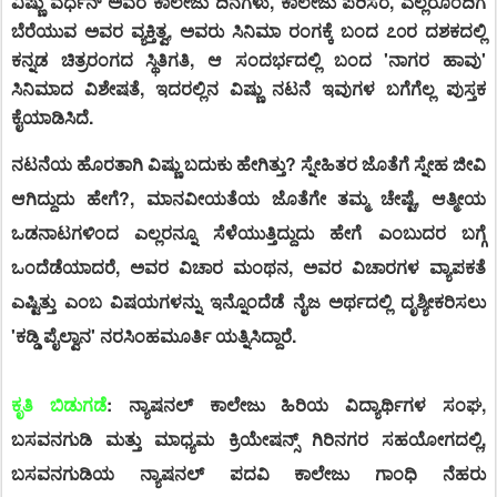
ವಿಷ್ಣು ವರ್ಧನ್ ಅವರ ಕಾಲೇಜು ದಿನಗಳು, ಕಾಲೇಜು ಪರಿಸರ, ಎಲ್ಲರೊಂದಿಗೆ
ಬೆರೆಯುವ ಅವರ ವ್ಯಕ್ತಿತ್ವ, ಅವರು ಸಿನಿಮಾ ರಂಗಕ್ಕೆ ಬಂದ ೭೦ರ ದಶಕದಲ್ಲಿ
ಕನ್ನಡ ಚಿತ್ರರಂಗದ ಸ್ಥಿತಿಗತಿ, ಆ ಸಂದರ್ಭದಲ್ಲಿ ಬಂದ 'ನಾಗರ ಹಾವು'
ಸಿನಿಮಾದ ವಿಶೇಷತೆ, ಇದರಲ್ಲಿನ ವಿಷ್ಣು ನಟನೆ ಇವುಗಳ ಬಗೆಗೆಲ್ಲ ಪುಸ್ತಕ
ಕೈಯಾಡಿಸಿದೆ.
ನಟನೆಯ ಹೊರತಾಗಿ ವಿಷ್ಣು ಬದುಕು ಹೇಗಿತ್ತು? ಸ್ನೇಹಿತರ ಜೊತೆಗೆ ಸ್ನೇಹ ಜೀವಿ
ಆಗಿದ್ದುದು ಹೇಗೆ?, ಮಾನವೀಯತೆಯ ಜೊತೆಗೇ ತಮ್ಮ ಚೇಷ್ಟೆ, ಆತ್ಮೀಯ
ಒಡನಾಟಗಳಿಂದ ಎಲ್ಲರನ್ನೂ ಸೆಳೆಯುತ್ತಿದ್ದುದು ಹೇಗೆ ಎಂಬುದರ ಬಗ್ಗೆ
ಒಂದೆಡೆಯಾದರೆ, ಅವರ ವಿಚಾರ ಮಂಥನ, ಅವರ ವಿಚಾರಗಳ ವ್ಯಾಪಕತೆ
ಎಷ್ಟಿತ್ತು ಎಂಬ ವಿಷಯಗಳನ್ನು ಇನ್ನೊಂದೆಡೆ ನೈಜ ಅರ್ಥದಲ್ಲಿ ದೃಶ್ಯೀಕರಿಸಲು
'ಕಡ್ಡಿ ಪೈಲ್ವಾನ' ನರಸಿಂಹಮೂರ್ತಿ ಯತ್ನಿಸಿದ್ದಾರೆ.
ಕೃತಿ ಬಿಡುಗಡೆ
: ನ್ಯಾಷನಲ್ ಕಾಲೇಜು ಹಿರಿಯ ವಿದ್ಯಾರ್ಥಿಗಳ ಸಂಘ,
ಬಸವನಗುಡಿ ಮತ್ತು ಮಾಧ್ಯಮ ಕ್ರಿಯೇಷನ್ಸ್ ಗಿರಿನಗರ ಸಹಯೋಗದಲ್ಲಿ,
ಬಸವನಗುಡಿಯ ನ್ಯಾಷನಲ್ ಪದವಿ ಕಾಲೇಜು ಗಾಂಧಿ ನೆಹರು