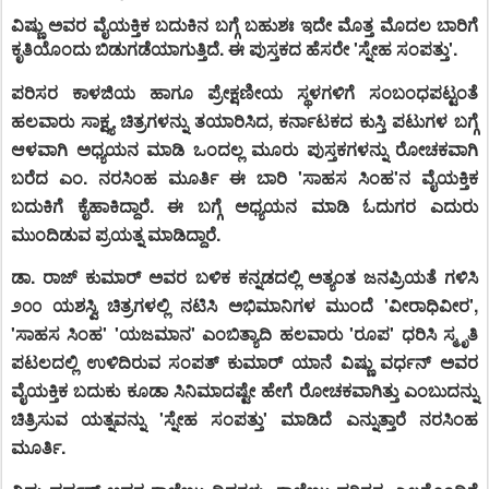
ವಿಷ್ಣು ಅವರ ವೈಯಕ್ತಿಕ ಬದುಕಿನ ಬಗ್ಗೆ ಬಹುಶಃ ಇದೇ ಮೊತ್ತ ಮೊದಲ ಬಾರಿಗೆ
ಕೃತಿಯೊಂದು ಬಿಡುಗಡೆಯಾಗುತ್ತಿದೆ. ಈ ಪುಸ್ತಕದ ಹೆಸರೇ 'ಸ್ನೇಹ ಸಂಪತ್ತು'.
ಪರಿಸರ ಕಾಳಜಿಯ ಹಾಗೂ ಪ್ರೇಕ್ಷಣೀಯ ಸ್ಥಳಗಳಿಗೆ ಸಂಬಂಧಪಟ್ಟಂತೆ
ಹಲವಾರು ಸಾಕ್ಷ್ಯ ಚಿತ್ರಗಳನ್ನು ತಯಾರಿಸಿದ, ಕರ್ನಾಟಕದ ಕುಸ್ತಿ ಪಟುಗಳ ಬಗ್ಗೆ
ಆಳವಾಗಿ ಅಧ್ಯಯನ ಮಾಡಿ ಒಂದಲ್ಲ ಮೂರು ಪುಸ್ತಕಗಳನ್ನು ರೋಚಕವಾಗಿ
ಬರೆದ ಎಂ. ನರಸಿಂಹ ಮೂರ್ತಿ ಈ ಬಾರಿ 'ಸಾಹಸ ಸಿಂಹ'ನ ವೈಯಕ್ತಿಕ
ಬದುಕಿಗೆ ಕೈಹಾಕಿದ್ದಾರೆ. ಈ ಬಗ್ಗೆ ಅಧ್ಯಯನ ಮಾಡಿ ಓದುಗರ ಎದುರು
ಮುಂದಿಡುವ ಪ್ರಯತ್ನ ಮಾಡಿದ್ದಾರೆ.
ಡಾ. ರಾಜ್ ಕುಮಾರ್ ಅವರ ಬಳಿಕ ಕನ್ನಡದಲ್ಲಿ ಅತ್ಯಂತ ಜನಪ್ರಿಯತೆ ಗಳಿಸಿ
೨೦೦ ಯಶಸ್ವಿ ಚಿತ್ರಗಳಲ್ಲಿ ನಟಿಸಿ ಅಭಿಮಾನಿಗಳ ಮುಂದೆ 'ವೀರಾಧಿವೀರ',
'ಸಾಹಸ ಸಿಂಹ' 'ಯಜಮಾನ' ಎಂಬಿತ್ಯಾದಿ ಹಲವಾರು 'ರೂಪ' ಧರಿಸಿ ಸ್ಮೃತಿ
ಪಟಲದಲ್ಲಿ ಉಳಿದಿರುವ ಸಂಪತ್ ಕುಮಾರ್ ಯಾನೆ ವಿಷ್ಣು ವರ್ಧನ್ ಅವರ
ವೈಯಕ್ತಿಕ ಬದುಕು ಕೂಡಾ ಸಿನಿಮಾದಷ್ಟೇ ಹೇಗೆ ರೋಚಕವಾಗಿತ್ತು ಎಂಬುದನ್ನು
ಚಿತ್ರಿಸುವ ಯತ್ನವನ್ನು 'ಸ್ನೇಹ ಸಂಪತ್ತು' ಮಾಡಿದೆ ಎನ್ನುತ್ತಾರೆ ನರಸಿಂಹ
ಮೂರ್ತಿ.