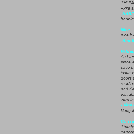
THUMB
Akka a
-HARI
harini
Nice..
nice blo
-Amrit
Valuab
As I am
since 
save t
issue i
doors 
readin
and Ka
valuab
zero i
- Vina
Bangal
Consu
Thanks
cartoo