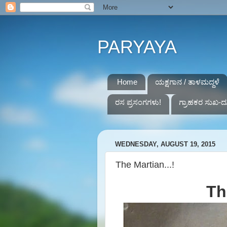
PARYAYA
Home
ಯಕ್ಷಗಾನ / ತಾಳಮದ್ದಳೆ
ರಸ ಪ್ರಸಂಗಗಳು!
ಗ್ರಾಹಕರ ಸುಖ-ದ
WEDNESDAY, AUGUST 19, 2015
The Martian...!
Th