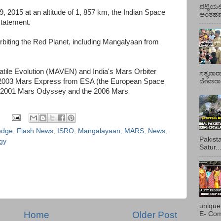
ಪಟ್ಟಿಯಲ
, 2015 at an altitude of 1, 857 km, the Indian Space
ಅಂತಹವರ
statement.
rbiting the Red Planet, including Mangalyaan from
tile Evolution (MAVEN) and India's Mars Orbiter
ಸತ್ಯನಾರ
ದೇವಾರಾಧ
 2003 Mars Express from ESA (the European Space
e 2001 Mars Odyssey and the 2006 Mars
edge
,
Flash News
,
ISRO
,
Mangalayaan
,
MARS
,
News
,
Pakist
ogy
Satur..
unique
Home
Older Post
E- Com