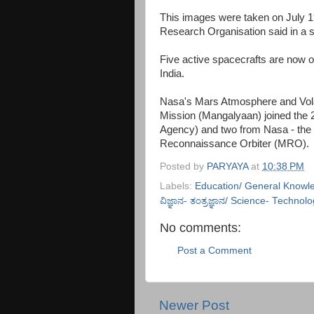
This images were taken on July 19
Research Organisation said in a 
Five active spacecrafts are now o
India.
Nasa's Mars Atmosphere and Vola
Mission (Mangalyaan) joined the
Agency) and two from Nasa - th
Reconnaissance Orbiter (MRO).
Posted by
PARYAYA
at
10:38 PM
Labels:
Education/ General Knowl
ವಿಜ್ಞಾನ- ತಂತ್ರಜ್ಞಾನ/ Science- Technol
No comments:
Post a Comment
Newer Post