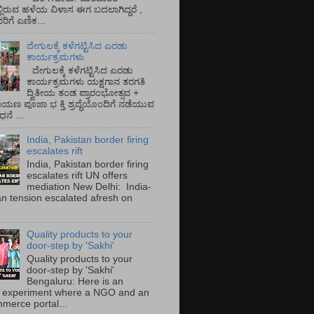
್ಲಿರುವ ಹಳೆಯ ವಿಳಾಸ ಈಗ ಬದಲಾಗಿದ್ದರೆ ,
ಿಗೆ ಎಣಿಕ...
ದೇಗುಲಕ್ಕೆ ಕಳೆಗಟ್ಟಿಸಿದ ಎರಡು
ಕಾರ್ಯಕ್ರಮಗಳು
ದೇಗುಲಕ್ಕೆ ಕಳೆಗಟ್ಟಿಸಿದ ಎರಡು
ಕಾರ್ಯಕ್ರಮಗಳು ಯಕ್ಷಗಾನ ತರಗತಿ
ದ್ವಿತೀಯ ತಂಡ ಪ್ರಾರಂಭೋತ್ಸವ +
ಾಯಣ ಪೂಜಾ ಭ ಕ್ತಿ ಶ್ರದ್ಧೆಯೊಂದಿಗೆ ನಡೆಯುವ
ನೆ ...
India, Pakistan border firing
escalates rift
India, Pakistan border firing
escalates rift UN offers
mediation New Delhi: India-
an tension escalated afresh on
.
Quality products to your
door-step by 'Sakhi'
Quality products to your
door-step by 'Sakhi'
Bengaluru: Here is an
 experiment where a NGO and an
merce portal...