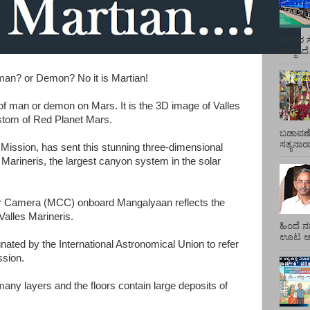
ಪರಿಸರ ಸ
ಸಜ್ಜಾಗಿದ
man? or Demon? No it is Martian!
re of man or demon on Mars. It is the 3D image of Valles
stom of Red Planet Mars.
ಬಡಾವಣೆ
ಸತ್ಯನಾ
Mission, has sent this stunning three-dimensional
 Marineris, the largest canyon system in the solar
r Camera (MCC) onboard Mangalyaan reflects the
Valles Marineris.
ಹಿಂದೆ ನ
ಊಟ ಆಯ್
ted by the International Astronomical Union to refer
ssion.
any layers and the floors contain large deposits of