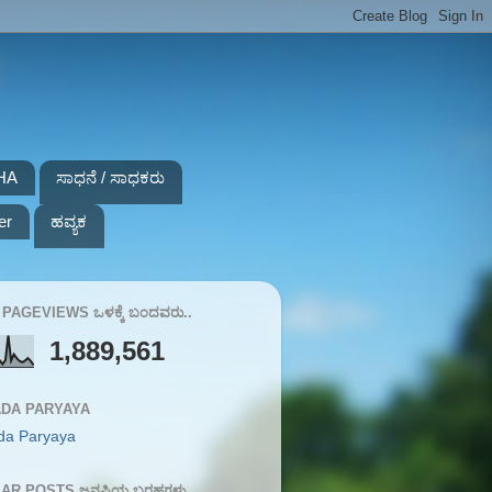
HA
ಸಾಧನೆ / ಸಾಧಕರು
er
ಹವ್ಯಕ
PAGEVIEWS ಒಳಕ್ಕೆ ಬಂದವರು..
1,889,561
DA PARYAYA
da Paryaya
AR POSTS ಜನಪ್ರಿಯ ಬರಹಗಳು