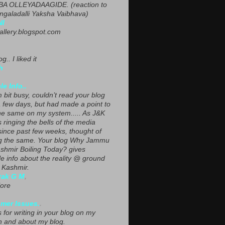
A OLLEYADAAGIDE. (reaction to
ngaladalli Yaksha Vaibhava)
NI
gallery.blogspot.com
g.. I liked it
h
le Info..
 bit busy, couldn’t read your blog
a few days, but had made a point to
he same on my system..... As J&K
s ringing the bells of the media
since past few weeks, thought of
g the same. Your blog Why Jammu
shmir Boiling Today? gives
le info about the reality @ ground
n Kashmir.
yak G M
,
ore
mer Issues.
.
 for writing in your blog on my
n and about my blog.