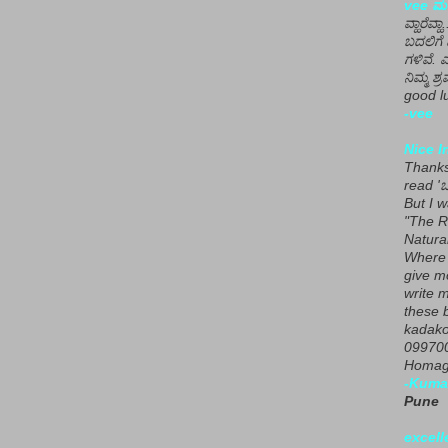
vee ಮನ
ವ್ಹಾರೆವ್ಹ
ಬದಲಿಗೆ 
ಗಳಿವೆ. 
ನಿಮ್ಮ ಶ್ರ
good lu
-vee
Nice I
Thanks 
read 'ಒ
But I 
"The R
Natura
Where 
give m
write m
these b
kadako
099700
Homage
-Kuma
Pune
excell