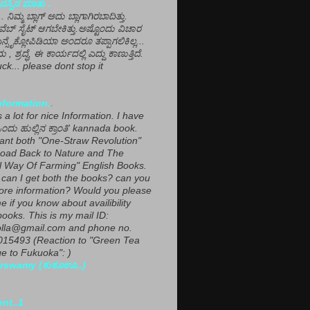
ಸ್ಸಿನ ಮಾತು .
ಾ... ನಿಮ್ಮ ಬ್ಲಾಗ್ ಅದು ಬ್ಲಾಗಾಗಿರಬಾದಿತ್ತು.
ವೆಬ್ ಸೈಟ್ ಆಗಬೇಕಿತ್ತು.ಅಷ್ಟೊಂದು ವಿಚಾರ
ಎನ್ಸೈಕ್ಲೋಪಿಡಿಯಾ ಅಂದರೂ ತಪ್ಪಾಗಲಿಕಿಲ್ಲ...
ಮ , ಶ್ರದ್ಧೆ, ಈ ಕಾರ್ಯದಲ್ಲಿ ಎದ್ದು ಕಾಣುತ್ತಿದೆ.
ck... please dont stop it
nformation.
.
a lot for nice Information. I have
ಂದು ಹುಲ್ಲಿನ ಕ್ರಾಂತಿ' kannada book.
want both "One-Straw Revolution"
oad Back to Nature and The
l Way Of Farming" English Books.
can I get both the books? can you
ore information? Would you please
e if you know about availibility
ooks. This is my mail ID:
lla@gmail.com and phone no.
15493 (Reaction to "Green Tea
 to Fukuoka": )
rswamy (ಕುಕೂಊ..)
ent..1