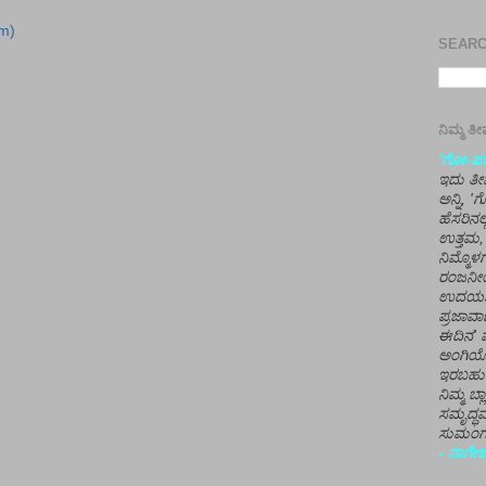
m)
SEARCH
ನಿಮ್ಮ 
'ಗೋ-ಪರಾ
ಇದು ತೀರ
ಅನ್ನಿ, 
ಹೆಸರಿನಲ
ಉತ್ತಮ, 
ನಿಮ್ಮೊ
ರಂಜನೀಯ
ಉದಯಶಂಕರ
ಪ್ರಜಾವಾ
ಈದಿನ' ವ
ಅಂಗಿಯ
ಇರಬಹು
ನಿಮ್ಮ ಬ್
ಸಮೃದ್ಧವ
ಸುಮಂಗಲ
- ನಾಗೇಶ