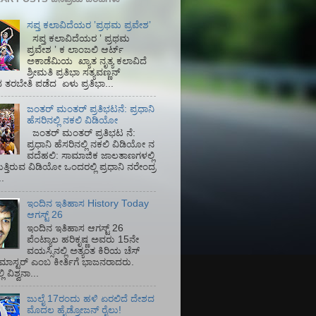
ಸಪ್ತ ಕಲಾವಿದೆಯರ ʼಪ್ರಥಮ ಪ್ರವೇಶʼ
ಸಪ್ತ ಕಲಾವಿದೆಯರ ʼ ಪ್ರಥಮ
ಪ್ರವೇಶ ʼ ಕ ಲಾಂಜಲಿ ಆರ್ಟ್
ಅಕಾಡೆಮಿಯ‌ ಖ್ಯಾತ ನೃತ್ಯ ಕಲಾವಿದೆ
ಶ್ರೀಮತಿ ಪ್ರತಿಭಾ ಸತ್ಯವಣ್ಣನ್
ತರಬೇತಿ ಪಡೆದ ಏಳು ಪ್ರತಿಭಾ...
ಜಂತರ್ ಮಂತರ್ ಪ್ರತಿಭಟನೆ: ಪ್ರಧಾನಿ
ಹೆಸರಿನಲ್ಲಿ ನಕಲಿ ವಿಡಿಯೋ
ಜಂತರ್ ಮಂತರ್ ಪ್ರತಿಭಟ ನೆ:
ಪ್ರಧಾನಿ ಹೆಸರಿನಲ್ಲಿ ನಕಲಿ ವಿಡಿಯೋ ನ
ವದೆಹಲಿ: ಸಾಮಾಜಿಕ ಜಾಲತಾಣಗಳಲ್ಲಿ
ತ್ತಿರುವ ವಿಡಿಯೋ ಒಂದರಲ್ಲಿ ಪ್ರಧಾನಿ ನರೇಂದ್ರ
.
ಇಂದಿನ ಇತಿಹಾಸ History Today
ಆಗಸ್ಟ್ 26
ಇಂದಿನ ಇತಿಹಾಸ ಆಗಸ್ಟ್ 26
ಪೆಂಟ್ಯಾಲ ಹರಿಕೃಷ್ಣ ಅವರು 15ನೇ
ವಯಸ್ಸಿನಲ್ಲಿ ಅತ್ಯಂತ ಕಿರಿಯ ಚೆಸ್
ಡ್ ಮಾಸ್ಟರ್ ಎಂಬ ಕೀರ್ತಿಗೆ ಭಾಜನರಾದರು.
ಿ ವಿಶ್ವನಾ...
ಜುಲೈ 17ರಂದು ಹಳಿ ಏರಲಿದೆ ದೇಶದ
ಮೊದಲ ಹೈಡ್ರೋಜನ್ ರೈಲು!