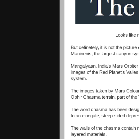
Looks like 
But definetely, it is not the pictu
Maninenis, the largest canyon sy
Mangalyaan, India's Mars Orbiter 
images of the Red Planet's Valles
system.
The images taken by Mars Colou
Ophir Chasma terrain, part of the 
The word chasma has been designa
to an elongate, steep-sided depre
The walls of the chasma contain m
layered materials.