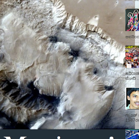
ಅವರಿಂದ 
ಹರಿದಾಡು
ಮೋದಿ ..
ಗ್ರ್ಯಾಂ
1987ರಲ್ಲ