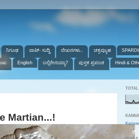
ನಿಗೂಢ
ವಾಟ್- ಸುದ್ದಿ
ಲೇಖನಗಳು..
ಚಕ್ರವ್ಯೂಹ
SPARD
ುಃಖ
English
ಬಲ್ಲಿರೇನಯ್ಯಾ?
ಪುಸ್ತಕ ಪ್ರಪಂಚ
Hindi & Oth
TOTAL 
e Martian...!
KANNA
Kanna
POPUL