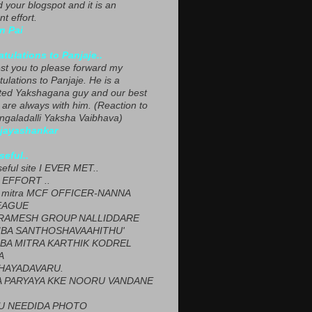
ed your blogspot and it is an
nt effort.
n Pai
tulations to Panjaje..
est you to please forward my
ulations to Panjaje. He is a
ted Yakshagana guy and our best
 are always with him. (Reaction to
ngaladalli Yaksha Vaibhava)
ijayashankar
seful..
seful site I EVER MET..
EFFORT ..
 mitra MCF OFFICER-NANNA
EAGUE
ARAMESH GROUP NALLIDDARE
BA SANTHOSHAVAAHITHU'
BA MITRA KARTHIK KODREL
A
HAYADAVARU.
 PARYAYA KKE NOORU VANDANE
U NEEDIDA PHOTO