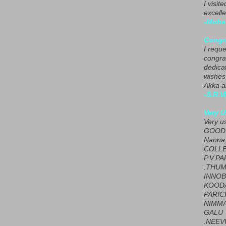
I visit
excelle
-Moha
Congra
I requ
congrat
dedica
wishes
Akka a
-S.R.V
Very U
Very u
GOOD 
Nanna
COLL
P.V.P
.THUM
INNOB
KOOD
PARIC
NIMMA
GALU
.NEEV