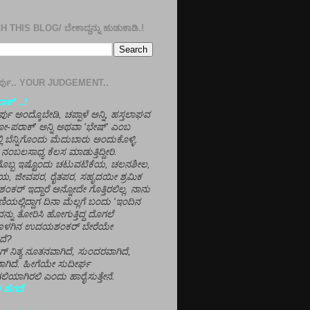
 THIS BLOG/ ಬೇಕಾದ್ದನ್ನು ಹುಡುಕಾಡಿ.!
ತೀರ್ಪು.. YOUR JUDGEMENT..
ಕ್' ..!
್ಪು ಅಂದ್ಕೊಬೇಡಿ, ಚಪ್ಪಾಳೆ ಅನ್ನಿ, ಹಸ್ತಲಾಘವ
'ಗೋ-ಪರಾಕ್' ಅನ್ನಿ ಅಥವಾ 'ಭೇಷ್' ಎಂಬ
್ಲಿ ಬೆನ್ನಿಗೊಂದು ಮೆದುಬಾರು ಅಂದುಕೊಳ್ಳಿ.
ನಂಬಲಸಾಧ್ಯ ಕೆಲಸ ಮಾಡುತ್ತಿದ್ದೀರಿ.
ಳಗೊಬ್ಬ ಇಷ್ಟೊಂದು ಚಟುವಟಿಕೆಯ, ಚಲನಶೀಲ,
, ಜೀವಪರ, ರೈತಪರ, ಸಹೃದಯೀ ಶ್ರಮಿಕ
್ ಇದ್ದಾರೆ ಅನ್ನೋದೇ ಗೊತ್ತಿರಲಿಲ್ಲ. ನಾನು
ಣಿಯಲ್ಲಿದ್ದಾಗ ದಿನಾ ಮೆಲ್ಲಗೆ ಬಂದು 'ಇಂದಿನ
ನ್ನು ತೋರಿಸಿ ಹೋಗುತ್ತಿದ್ದ ದೊಗಲೆ
ೊಳಗಿನ ಉದಯಶಂಕರ್ ಬೇರೆಯೇ
ದೆ?
ಲಾಗ್ ನಿತ್ಯ ನೂತನವಾಗಿದೆ, ಸುಂದರವಾಗಿದೆ,
ಾಗಿದೆ. ಹೀಗೆಯೇ ಸುದೀರ್ಘ
ಿಯಾಗಿರಲಿ ಎಂದು ಹಾರೈಸುತ್ತೇನೆ.
 ಹೆಗಡೆ