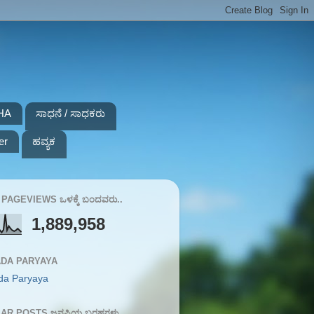
HA
ಸಾಧನೆ / ಸಾಧಕರು
er
ಹವ್ಯಕ
PAGEVIEWS ಒಳಕ್ಕೆ ಬಂದವರು..
1,889,958
DA PARYAYA
da Paryaya
AR POSTS ಜನಪ್ರಿಯ ಬರಹಗಳು