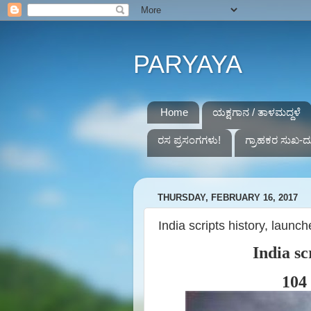
PARYAYA
Home
ಯಕ್ಷಗಾನ / ತಾಳಮದ್ದಳೆ
ರಸ ಪ್ರಸಂಗಗಳು!
ಗ್ರಾಹಕರ ಸುಖ-ದ
THURSDAY, FEBRUARY 16, 2017
India scripts history, launc
India sc
104 