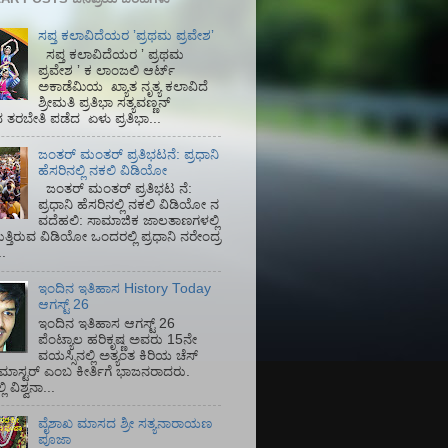
ಸಪ್ತ ಕಲಾವಿದೆಯರ ʼಪ್ರಥಮ ಪ್ರವೇಶʼ
ಸಪ್ತ ಕಲಾವಿದೆಯರ ʼ ಪ್ರಥಮ
ಪ್ರವೇಶ ʼ ಕ ಲಾಂಜಲಿ ಆರ್ಟ್
ಅಕಾಡೆಮಿಯ‌ ಖ್ಯಾತ ನೃತ್ಯ ಕಲಾವಿದೆ
ಶ್ರೀಮತಿ ಪ್ರತಿಭಾ ಸತ್ಯವಣ್ಣನ್
ತರಬೇತಿ ಪಡೆದ ಏಳು ಪ್ರತಿಭಾ...
ಜಂತರ್ ಮಂತರ್ ಪ್ರತಿಭಟನೆ: ಪ್ರಧಾನಿ
ಹೆಸರಿನಲ್ಲಿ ನಕಲಿ ವಿಡಿಯೋ
ಜಂತರ್ ಮಂತರ್ ಪ್ರತಿಭಟ ನೆ:
ಪ್ರಧಾನಿ ಹೆಸರಿನಲ್ಲಿ ನಕಲಿ ವಿಡಿಯೋ ನ
ವದೆಹಲಿ: ಸಾಮಾಜಿಕ ಜಾಲತಾಣಗಳಲ್ಲಿ
ತ್ತಿರುವ ವಿಡಿಯೋ ಒಂದರಲ್ಲಿ ಪ್ರಧಾನಿ ನರೇಂದ್ರ
.
ಇಂದಿನ ಇತಿಹಾಸ History Today
ಆಗಸ್ಟ್ 26
ಇಂದಿನ ಇತಿಹಾಸ ಆಗಸ್ಟ್ 26
ಪೆಂಟ್ಯಾಲ ಹರಿಕೃಷ್ಣ ಅವರು 15ನೇ
ವಯಸ್ಸಿನಲ್ಲಿ ಅತ್ಯಂತ ಕಿರಿಯ ಚೆಸ್
ಡ್ ಮಾಸ್ಟರ್ ಎಂಬ ಕೀರ್ತಿಗೆ ಭಾಜನರಾದರು.
ಿ ವಿಶ್ವನಾ...
ವೈಶಾಖ ಮಾಸದ ಶ್ರೀ ಸತ್ಯನಾರಾಯಣ
ಪೂಜಾ