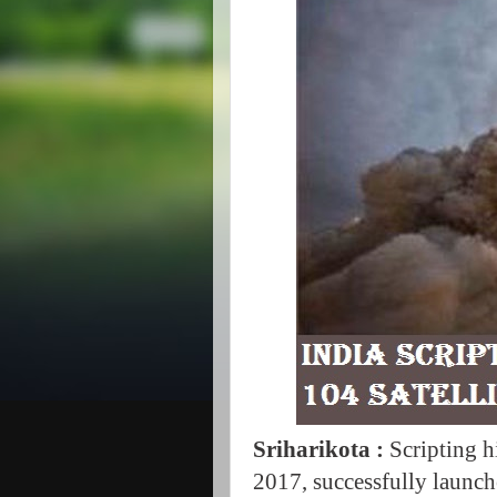
Sriharikota :
Scripting h
2017, successfully launche