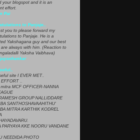
ed your blogspot and it is an
nt effort.
n Pai
tulations to Panjaje..
est you to please forward my
ulations to Panjaje. He is a
ted Yakshagana guy and our best
 are always with him. (Reaction to
ngaladalli Yaksha Vaibhava)
ijayashankar
seful..
seful site I EVER MET..
EFFORT ..
 mitra MCF OFFICER-NANNA
EAGUE
ARAMESH GROUP NALLIDDARE
BA SANTHOSHAVAAHITHU'
BA MITRA KARTHIK KODREL
A
HAYADAVARU.
 PARYAYA KKE NOORU VANDANE
U NEEDIDA PHOTO