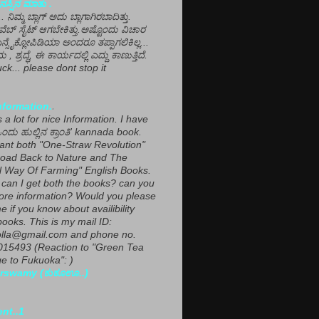
ಸ್ಸಿನ ಮಾತು .
ಾ... ನಿಮ್ಮ ಬ್ಲಾಗ್ ಅದು ಬ್ಲಾಗಾಗಿರಬಾದಿತ್ತು.
ವೆಬ್ ಸೈಟ್ ಆಗಬೇಕಿತ್ತು.ಅಷ್ಟೊಂದು ವಿಚಾರ
ಎನ್ಸೈಕ್ಲೋಪಿಡಿಯಾ ಅಂದರೂ ತಪ್ಪಾಗಲಿಕಿಲ್ಲ...
ಮ , ಶ್ರದ್ಧೆ, ಈ ಕಾರ್ಯದಲ್ಲಿ ಎದ್ದು ಕಾಣುತ್ತಿದೆ.
ck... please dont stop it
nformation.
.
a lot for nice Information. I have
ಂದು ಹುಲ್ಲಿನ ಕ್ರಾಂತಿ' kannada book.
want both "One-Straw Revolution"
oad Back to Nature and The
l Way Of Farming" English Books.
can I get both the books? can you
ore information? Would you please
e if you know about availibility
ooks. This is my mail ID:
lla@gmail.com and phone no.
15493 (Reaction to "Green Tea
 to Fukuoka": )
rswamy (ಕುಕೂಊ..)
ent..1