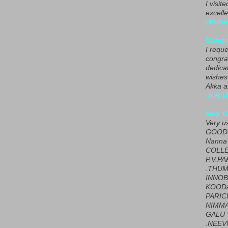
I visit
excelle
-Moha
Congra
I requ
congrat
dedica
wishes
Akka a
-S.R.V
Very U
Very u
GOOD 
Nanna
COLL
P.V.P
.THUM
INNOB
KOOD
PARIC
NIMMA
GALU
.NEEV