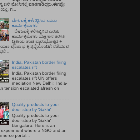
ನ್ನ ಬಳಿ ಫೋನಿನಲ್ಲಿ ಮಾತನಾಡಿದ್ದರು.ಈಗಷ್ಟೇ
ತು. ಗ...
ದೇಗುಲಕ್ಕೆ ಕಳೆಗಟ್ಟಿಸಿದ ಎರಡು
ಕಾರ್ಯಕ್ರಮಗಳು
ದೇಗುಲಕ್ಕೆ ಕಳೆಗಟ್ಟಿಸಿದ ಎರಡು
ಕಾರ್ಯಕ್ರಮಗಳು ಯಕ್ಷಗಾನ ತರಗತಿ
ದ್ವಿತೀಯ ತಂಡ ಪ್ರಾರಂಭೋತ್ಸವ +
ಾಯಣ ಪೂಜಾ ಭ ಕ್ತಿ ಶ್ರದ್ಧೆಯೊಂದಿಗೆ ನಡೆಯುವ
ನೆ ...
India, Pakistan border firing
escalates rift
India, Pakistan border firing
escalates rift UN offers
mediation New Delhi: India-
an tension escalated afresh on
.
Quality products to your
door-step by 'Sakhi'
Quality products to your
door-step by 'Sakhi'
Bengaluru: Here is an
 experiment where a NGO and an
merce portal...