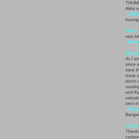
THUMB
Akka a
-HARI
harini
Nice..
nice blo
-Amrit
Valuab
As I am
since 
save t
issue i
doors 
readin
and Ka
valuab
zero i
- Vina
Bangal
Consu
Thanks
cartoo