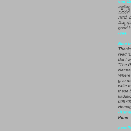
vee ಮನ
ವ್ಹಾರೆವ್ಹ
ಬದಲಿಗೆ 
ಗಳಿವೆ. 
ನಿಮ್ಮ ಶ್ರ
good lu
-vee
Nice I
Thanks 
read 'ಒ
But I 
"The R
Natura
Where 
give m
write m
these b
kadako
099700
Homage
-Kuma
Pune
excell