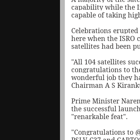
capability while the I
capable of taking hig
Celebrations erupted 
here when the ISRO c
satellites had been pu
"All 104 satellites su
congratulations to th
wonderful job they h
Chairman A S Kirank
Prime Minister Naren
the successful launch 
"renarkable feat".
"Congratulations to @
PSLV-C37 and CARTOSA