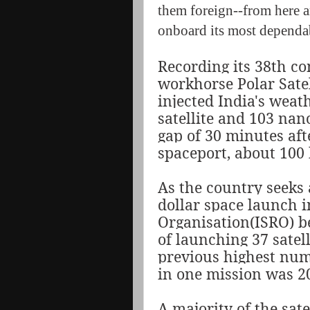
them foreign--from here a
onboard its most dependab
Recording its 38th co
workhorse Polar Sate
injected India's weat
satellite and 103 nano
gap of 30 minutes afte
spaceport, about 100
As the country seeks a
dollar space launch i
Organisation(ISRO) be
of launching 37 satell
previous highest num
in one mission was 20
A majority of the sat