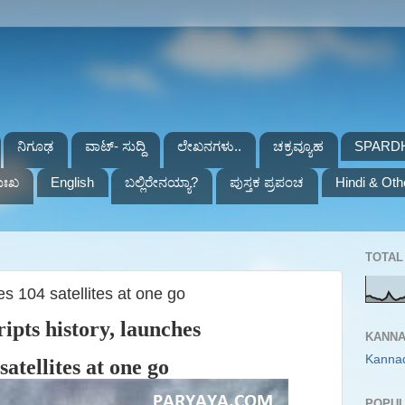
ನಿಗೂಢ
ವಾಟ್- ಸುದ್ದಿ
ಲೇಖನಗಳು..
ಚಕ್ರವ್ಯೂಹ
SPARD
ುಃಖ
English
ಬಲ್ಲಿರೇನಯ್ಯಾ?
ಪುಸ್ತಕ ಪ್ರಪಂಚ
Hindi & Oth
TOTAL 
hes 104 satellites at one go
ripts history, launches
KANNA
Kanna
satellites at one go
POPUL