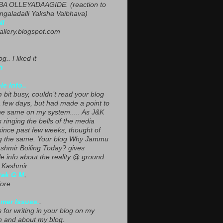
A OLLEYADAAGIDE. (reaction to
ngaladalli Yaksha Vaibhava)
NI
gallery.blogspot.com
g.. I liked it
h
le Info..
 bit busy, couldn’t read your blog
a few days, but had made a point to
he same on my system..... As J&K
s ringing the bells of the media
since past few weeks, thought of
g the same. Your blog Why Jammu
shmir Boiling Today? gives
le info about the reality @ ground
n Kashmir.
yak G M
,
ore
mer Issues.
.
 for writing in your blog on my
n and about my blog.