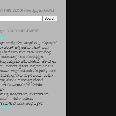
 THIS BLOG/ ಬೇಕಾದ್ದನ್ನು ಹುಡುಕಾಡಿ.!
ತೀರ್ಪು.. YOUR JUDGEMENT..
ಕ್' ..!
್ಪು ಅಂದ್ಕೊಬೇಡಿ, ಚಪ್ಪಾಳೆ ಅನ್ನಿ, ಹಸ್ತಲಾಘವ
'ಗೋ-ಪರಾಕ್' ಅನ್ನಿ ಅಥವಾ 'ಭೇಷ್' ಎಂಬ
್ಲಿ ಬೆನ್ನಿಗೊಂದು ಮೆದುಬಾರು ಅಂದುಕೊಳ್ಳಿ.
ನಂಬಲಸಾಧ್ಯ ಕೆಲಸ ಮಾಡುತ್ತಿದ್ದೀರಿ.
ಳಗೊಬ್ಬ ಇಷ್ಟೊಂದು ಚಟುವಟಿಕೆಯ, ಚಲನಶೀಲ,
, ಜೀವಪರ, ರೈತಪರ, ಸಹೃದಯೀ ಶ್ರಮಿಕ
್ ಇದ್ದಾರೆ ಅನ್ನೋದೇ ಗೊತ್ತಿರಲಿಲ್ಲ. ನಾನು
ಣಿಯಲ್ಲಿದ್ದಾಗ ದಿನಾ ಮೆಲ್ಲಗೆ ಬಂದು 'ಇಂದಿನ
ನ್ನು ತೋರಿಸಿ ಹೋಗುತ್ತಿದ್ದ ದೊಗಲೆ
ೊಳಗಿನ ಉದಯಶಂಕರ್ ಬೇರೆಯೇ
ದೆ?
ಲಾಗ್ ನಿತ್ಯ ನೂತನವಾಗಿದೆ, ಸುಂದರವಾಗಿದೆ,
ಾಗಿದೆ. ಹೀಗೆಯೇ ಸುದೀರ್ಘ
ಿಯಾಗಿರಲಿ ಎಂದು ಹಾರೈಸುತ್ತೇನೆ.
 ಹೆಗಡೆ