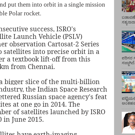
nd put them into orbit in a single mission
le Polar rocket.
ಬಡಾವಣೆ
ಸತ್ಯನಾ
nsecutive success, ISRO's
llite Launch Vehicle (PSLV)
her observation Cartosat-2 Series
 satellites into precise orbit in a
r a textbook lift-off from this
ಪರಿಸರ ಸ
ಸಜ್ಜಾಗಿದ
 km from Chennai.
 bigger slice of the multi-billion
ndustry, the Indian Space Research
ttered Russian space agency's feat
ಪಟ್ಟಿಯಲ
ites at one go in 2014. The
ಅಂತಹವರ
ber of satellites launched by ISRO
 in June 2015.
ellites have earth-imaging