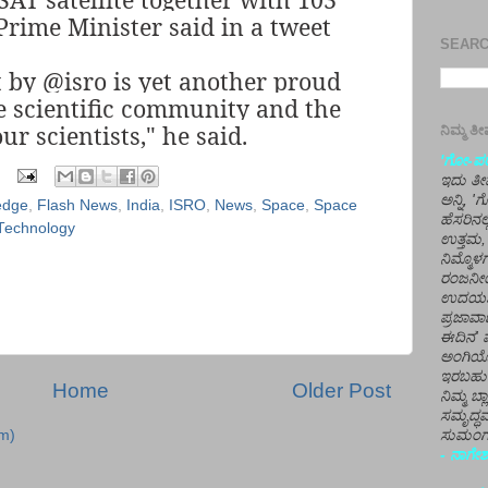
 Prime Minister said in a tweet
SEARCH
 by @isro is yet another proud
 scientific community and the
ur scientists," he said.
ನಿಮ್ಮ 
'ಗೋ-ಪರಾ
ಇದು ತೀರ
ಅನ್ನಿ, 
edge
,
Flash News
,
India
,
ISRO
,
News
,
Space
,
Space
ಹೆಸರಿನಲ
- Technology
ಉತ್ತಮ, 
ನಿಮ್ಮೊ
ರಂಜನೀಯ
ಉದಯಶಂಕರ
ಪ್ರಜಾವಾ
ಈದಿನ' ವ
ಅಂಗಿಯ
ಇರಬಹು
Home
Older Post
ನಿಮ್ಮ ಬ್
ಸಮೃದ್ಧವ
ಸುಮಂಗಲ
m)
- ನಾಗೇಶ