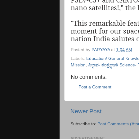
nano satellites!," the
"This remarkable feat
moment for our space
nation India salutes o
Posted by
PARYAYA
at
1:04 AM
Labels:
Education/ General Knowl
Mission
,
ವಿಜ್ಞಾನ- ತಂತ್ರಜ್ಞಾನ/ Science
No comments:
Post a Comment
Newer Post
Subscribe to:
Post Comments (Ato
ADVERTISEMENT