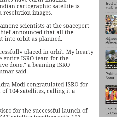
ಹಿಂದೆ ನ
ndian cartographic satellite is
ಊಟ ಆಯ್
h resolution images.
among scientists at the spaceport
hief announced that all the
t into orbit as planned.
ಸತ್ಯನಾರ
ದೇವಾರಾಧ
ccessfully placed in orbit. My hearty
e entire ISRO team for the
ave done," a beaming ISRO
umar said.
Pakist
Satur..
dra Modi congratulated ISRO for
of 104 satellites, calling it a
isro for the successful launch of
unique
E- Com
T satellite together with 103