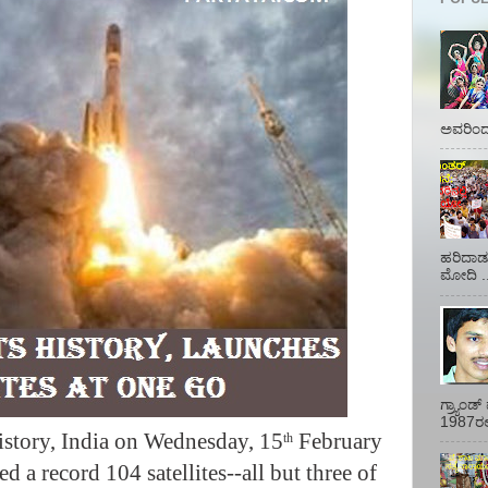
ಅವರಿಂದ 
ಹರಿದಾಡು
ಮೋದಿ ..
ಗ್ರ್ಯಾಂ
1987ರಲ್ಲ
istory, India on Wednesday, 15
February
th
d a record 104 satellites--all but three of