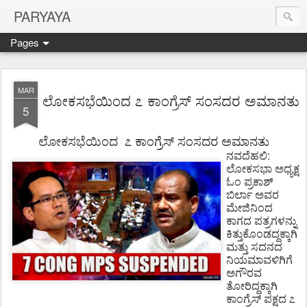
PARYAYA
Pages
MAR
ಲೋಕಸಭೆಯಿಂದ ೭ ಕಾಂಗ್ರೆಸ್ ಸಂಸದರ ಅಮಾನತು
5
ಲೋಕಸಭೆಯಿಂದ
೭
ಕಾಂಗ್ರೆಸ್ ಸಂಸದರ
ಅಮಾನತು
:
ನವದೆಹಲಿ
ಲೋಕಸಭಾ
ಅಧ್ಯಕ್ಷ
ಓಂ
ಪ್ರಕಾಶ್
ಬಿರ್ಲಾ
ಅವರ
ಮೇಜಿನಿಂದ
ಕಾಗದ
ಪತ್ರಗಳನ್ನು
ಕಿತ್ತುಕೊಂಡದ್ದಕ್ಕಾಗಿ
ಮತ್ತು
ಸದನದ
ನಿಯಮಾವಳಿಗಿಗೆ
ಅಗೌರವ
ತೋರಿದ್ದಕ್ಕಾಗಿ
ಕಾಂಗ್ರೆಸ್
ಪಕ್ಷದ
೭