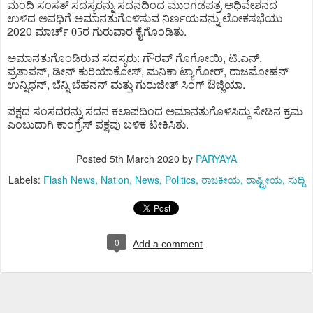
ಮಂದಿ
ಸಂಸತ್
ಸದಸ್ಯರನ್ನು
ಸದನದಿಂದ
ಮುಂಗಡಪತ್ರ
ಅಧಿವೇಶನದ
ಉಳಿದ
ಅವಧಿಗೆ
ಅಮಾನತುಗೊಳಿಸುವ
ನಿರ್ಣಯವನ್ನು
ಲೋಕಸಭೆಯು
2020
.
ಮಾರ್ಚ್ 05ರ ಗುರುವಾರ
ಕೈಗೊಂಡಿತು
:
,
.
.
ಅಮಾನತುಗೊಂಡಿರುವ
ಸದಸ್ಯರು
ಗೌರವ್
ಗೊಗೋಯಿ
ಟಿ
ಎನ್
,
,
,
ಪ್ರತಾಪನ್
ಡೀನ್
ಕುರಿಯಾಕೋಸ್
ಮನಿಕಾ
ಟ್ಯಾಗೋರ್
ರಾಜಮೋಹನ್
,
.
ಉನ್ನಿಥನ್
ಬೆನ್ನಿ
ಬೆಹನನ್
ಮತ್ತು
ಗುರುಜೀತ್
ಸಿಂಗ್
ಔಜ್ಲಿಯಾ
ಪಕ್ಷದ
ಸಂಸದರನ್ನು
ಸದನ
ಕಲಾಪದಿಂದ
ಅಮಾನತುಗೊಳಿಸಿದ್ದು
ಸೇಡಿನ
ಕ್ರಮ
.
ಎಂಬುದಾಗಿ
ಕಾಂಗ್ರೆಸ್
ಪಕ್ಷವು
ಬಳಿಕ
ಟೀಕಿಸಿತು
Posted
5th March 2020
by
PARYAYA
Labels:
Flash News
Nation
News
Politics
ರಾಜಕೀಯ
ರಾಷ್ಟ್ರೀಯ
ಸುದ್ದಿ
0
Add a comment