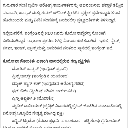
ಗುರುವಾರ
ಸಂಜೆ
ಬ್ರಿಟನ್
ಆರೋಗ್ಯ
ಕಾರ್ಯಕರ್ತರನ್ನು
ಅಭಿನಂದಿಸಲು
ಚಪ್ಪಾಳೆ
ತಟ್ಟುವ
ಸಲುವಾಗಿ
,
ಜಾನ್ಸನ್
ಮತ್ತು
ಸುನಕ್
ಡೌನಿಂಗ್
ಸ್ಟ್ರೀಟ್
ನ
ಪ್ರತ್ಯೇಕ
ಪ್ರವೇಶದ್ವಾರಗಳಿಂದ
ಹೊರಬಂದರು
ಮತ್ತು
ನಿಕಟ
ಸಂಪರ್ಕಕ್ಕೆ
ಬಂದಿರಲಿಲ್ಲ
ಪ್ರತ್ಯಕ್ಷದರ್ಶಿಗಳು
ತಿಳಿಸಿದ್ದಾರೆ
.
ಇಲ್ಲಿಯವರೆಗೆ
,
ಇಂಗ್ಲೆಂಡಿನಲ್ಲಿ
೫೭೮
ಜನರು
ಕೊರೋನಾವೈರಸ್ಸ್
ಸೋಂಕಿಗೆ
ಬಲಿಯಾಗಿದ್ದಾರೆ
.
೧೧
,
೬೫೮
ಪ್ರಕರಣಗಳಲ್ಲಿ
ಸೋಂಕು
ಖಚಿತವಾಗಿದೆ
.
ಇಟಲಿ
,
ಸ್ಪೇನ್
,
ಚೀನಾ
,
ಇರಾನ್
,
ಫ್ರಾನ್ಸ್
ಮತ್ತು
ಅಮೆರಿಕದ
ನಂತರದ
ಸ್ಥಾನದಲ್ಲಿ
ಇಂಗ್ಲೆಂಡ್
ಇದೆ
.
ಕೊರೋನಾ
ಸೋಂಕಿತ
/
ಏಕಾಂಗಿ
ವಾಸದಲ್ಲಿರುವ
ಗಣ್ಯ
ವ್ಯಕ್ತಿಗಳು
ಬೋರಿಸ್
ಜಾನ್ಸನ್
(
ಇಂಗ್ಲೆಂಡ್
ಪ್ರಧಾನಿ
)
ಪ್ರಿನ್ಸ್
ಚಾರ್ಲ್ಸ್
(
ಇಂಗ್ಲೆಂಡಿನ
ಯುವರಾಜ
)
ಮ್ಯಾಟ್
ಹ್ಯಾನ್
ಕಾಕ್
(
ಇಂಗ್ಲೆಂಡಿನ
ಆರೋಗ್ಯ
ಸಚಿವ
)
ಥನ್
ಬೆರ್ಗ್
(
ಸ್ವೀಡಿಷ್
ಪರಿಸರ
ಕಾರ್
ಯಕರ್ತೆ
)
ಪ್ರಿನ್ಸ್
ಆಲ್ಬರ್ಟ್
೨
(
ಮೊನಾಕೊ
)
ಮೈಕೆಲ್
ಬಾರ್ನಿಯರ್
(
ಬ್ರೆಕ್ಸಿಟ್
ವಿಚಾರದಲ್ಲಿ
ಬ್ರಿಟನ್
ಜೊತೆಗಿನ
ಮಾತುಕತೆಯಲ್ಲಿ
ಐರೋಪ್ಯ
ಒಕ್ಕೂಟದ
ನೇತೃತ್ವ
ವಹಿಸಿದ್ದ
ವ್ಯಕ್ತಿ
)
ಜಸ್ಟಿನ್
ಟ್ರುಡೋ
(
ಕೆನಡಾ
ಪ್ರಧಾನಿ
-
ಏಕಾಂತವಾಸ
-
ಪತ್ನಿ
ಸೋಫಿ
ಗ್ರೆಗೋಯಿರ್