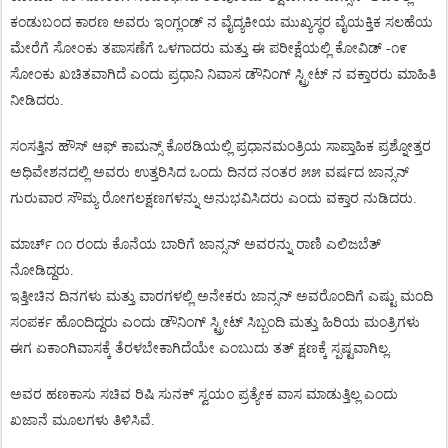
ಕಂಡುಬಂದ
ಕಾರಣ
ಅವರು
ಇಂಗ್ಲಂಡ್
ನ
ವೈದ್ಯಕೀಯ
ಮುಖ್ಯಸ್ಥರ
ವೈಯಕ್ತಿಕ
ಸಲಹೆಯ
ಮೇರೆಗೆ
ಸೋಂಕು
ತಪಾಸಣೆಗೆ
ಒಳಗಾದರು
ಮತ್ತು
ಈ
ಪರೀಕ್ಷೆಯಲ್ಲಿ
ಕೋವಿಡ್
-
೧೯
ಸೋಂಕು
ಖಚಿತವಾಗಿದೆ
ಎಂದು
ಪ್ರಧಾನಿ
ನಿವಾಸ
ಡೌನಿಂಗ್
ಸ್ಟ್ರೀಟ್
ನ
ವಕ್ತಾರರು
ಮಾಹಿತಿ
ನೀಡಿದರು
.
ಸಂಸತ್ತಿನ
ಹೌಸ್
ಆಫ್
ಕಾಮನ್ಸ್
ಕೊಠಡಿಯಲ್ಲಿ
ಪ್ರಧಾನಮಂತ್ರಿಯ
ಸಾಪ್ತಾಹಿಕ
ಪ್ರಶ್ನೋತ್ತರ
ಅಧಿವೇಶನದಲ್ಲಿ
ಅವರು
ಉತ್ತರಿಸಿದ
ಒಂದು
ದಿನದ
ನಂತರ
೫೫
ವರ್ಷದ
ಜಾನ್ಸನ್
ಗುರುವಾರ
ಸೌಮ್ಯ
ರೋಗಲಕ್ಷಣಗಳನ್ನು
ಅನುಭವಿಸಿದರು
ಎಂದು
ವಕ್ತಾರ
ನುಡಿದರು
.
ಮಾರ್ಚ್
೧೧
ರಂದು
ಕೊನೆಯ
ಬಾರಿಗೆ
ಜಾನ್ಸನ್
ಅವರನ್ನು
ರಾಣಿ
ಎಲಿಜಬೆತ್
ನೋಡಿದ್ದರು
.
ಇತ್ತೀಚಿನ
ದಿನಗಳು
ಮತ್ತು
ವಾರಗಳಲ್ಲಿ
ಅನೇಕರು
ಜಾನ್ಸನ್
ಅವರೊಂದಿಗೆ
ಎಷ್ಟು
ಮಂದಿ
ಸಂಪರ್ಕ
ಹೊಂದಿದ್ದರು
ಎಂದು
ಡೌನಿಂಗ್
ಸ್ಟ್ರೀಟ್
ಸಿಬ್ಬಂದಿ
ಮತ್ತು
ಹಿರಿಯ
ಮಂತ್ರಿಗಳು
ಈಗ
ಏಕಾಂಗಿವಾಸಕ್ಕೆ
ತೆರಳಬೇಕಾಗಿದೆಯೇ
ಎಂಬುದು
ತತ್
ಕ್ಷಣಕ್ಕೆ
ಸ್ಪಷ್ಟವಾಗಿಲ್ಲ
.
ಅವರ
ಹಣಕಾಸು
ಸಚಿವ
ರಿಷಿ
ಸುನಕ್
ಸ್ವಯಂ
ಪ್ರತ್ಯೇಕ
ವಾಸ
ಮಾಡುತ್ತಿಲ್ಲ
ಎಂದು
ಖಜಾನೆ
ಮೂಲಗಳು
ತಿಳಿಸಿವೆ
.