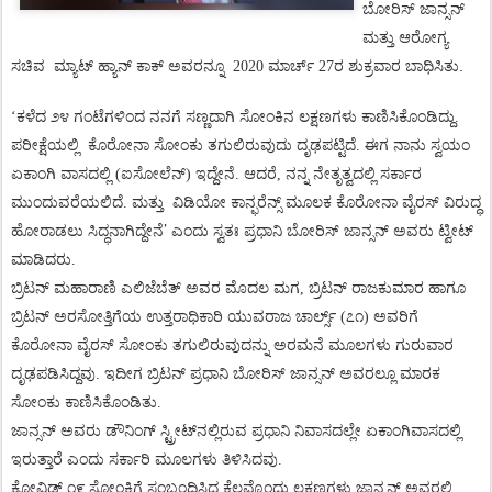
ಬೋರಿಸ್
ಜಾನ್ಸನ್
ಮತ್ತು ಆರೋಗ್ಯ
ಬಾಧಿಸಿತು.
ಸಚಿವ
ಮ್ಯಾಟ್ ಹ್ಯಾನ್ ಕಾಕ್ ಅವರನ್ನೂ
2020
ಮಾರ್ಚ್ 27ರ ಶುಕ್ರವಾರ
‘
ಕಳೆದ
೨೪
ಗಂಟೆಗಳಿಂದ
ನನಗೆ
ಸಣ್ಣದಾಗಿ
ಸೋಂಕಿನ
ಲಕ್ಷಣಗಳು
ಕಾಣಿಸಿಕೊಂಡಿದ್ದು
.
ಪರೀಕ್ಷೆಯಲ್ಲಿ
ಕೊರೋನಾ
ಸೋಂಕು
ತಗುಲಿರುವುದು
ದೃಢಪಟ್ಟಿದೆ
.
ಈಗ
ನಾನು
ಸ್ವಯಂ
ಏಕಾಂಗಿ
ವಾಸದಲ್ಲಿ
(
ಐಸೋಲೆನ್
)
ಇದ್ದೇನೆ
.
ಆದರೆ
,
ನನ್ನ
ನೇತೃತ್ವದಲ್ಲಿ
ಸರ್ಕಾರ
ಮುಂದುವರೆಯಲಿದೆ
.
ಮತ್ತು
ವಿಡಿಯೋ
ಕಾನ್ಫರೆನ್ಸ್
ಮೂಲಕ
ಕೊರೋನಾ
ವೈರಸ್
ವಿರುದ್ಧ
’
ಹೋರಾಡಲು
ಸಿದ್ಧನಾಗಿದ್ದೇನೆ
ಎಂದು
ಸ್ವತಃ
ಪ್ರಧಾನಿ
ಬೋರಿಸ್
ಜಾನ್ಸನ್
ಅವರು
ಟ್ವೀಟ್
ಮಾಡಿದರು.
ಬ್ರಿಟನ್
ಮಹಾರಾಣಿ
ಎಲಿಜೆಬೆತ್
ಅವರ
ಮೊದಲ
ಮಗ
,
ಬ್ರಿಟನ್
ರಾಜಕುಮಾರ
ಹಾಗೂ
ಬ್ರಿಟನ್
ಅರಸೋತ್ತಿಗೆಯ
ಉತ್ತರಾಧಿಕಾರಿ
ಯುವರಾಜ
ಚಾರ್ಲ್ಸ್
(
೭೧
)
ಅವರಿಗೆ
ಕೊರೋನಾ
ವೈರಸ್
ಸೋಂಕು
ತಗುಲಿರುವುದನ್ನು
ಅರಮನೆ
ಮೂಲಗಳು
ಗುರುವಾರ
ದೃಢಪಡಿಸಿದ್ದವು
.
ಇದೀಗ
ಬ್ರಿಟನ್
ಪ್ರಧಾನಿ
ಬೋರಿಸ್
ಜಾನ್ಸನ್
ಅವರಲ್ಲೂ
ಮಾರಕ
ಸೋಂಕು
ಕಾಣಿಸಿಕೊಂಡಿತು.
ಜಾನ್ಸನ್
ಅವರು
ಡೌನಿಂಗ್
ಸ್ಟ್ರೀಟ್
ನಲ್ಲಿರುವ
ಪ್ರಧಾನಿ
ನಿವಾಸದಲ್ಲೇ
ಏಕಾಂಗಿವಾಸದಲ್ಲಿ
ಇರುತ್ತಾರೆ
ಎಂದು
ಸರ್ಕಾರಿ
ಮೂಲಗಳು
ತಿಳಿಸಿದವು.
ಕೋವಿಡ್
೧೯
ಸೋಂಕಿಗೆ
ಸಂಬಂಧಿಸಿದ
ಕೆಲವೊಂದು
ಲಕ್ಷಣಗಳು
ಜಾನ್ಸನ್
ಅವರಲ್ಲಿ