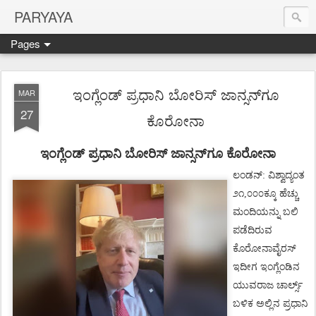
PARYAYA
Pages
ಇಂಗ್ಲೆಂಡ್ ಪ್ರಧಾನಿ ಬೋರಿಸ್ ಜಾನ್ಸನ್‌ಗೂ
MAR
27
ಕೊರೋನಾ
ಇಂಗ್ಲೆಂಡ್
ಪ್ರಧಾನಿ
ಬೋರಿಸ್
ಜಾನ್ಸನ್
ಗೂ
ಕೊರೋನಾ
ಲಂಡನ್
:
ವಿಶ್ವಾದ್ಯಂತ
೨೧
,
೦೦೦ಕ್ಕೂ
ಹೆಚ್ಚು
ಮಂದಿಯನ್ನು
ಬಲಿ
ಪಡೆದಿರುವ
ಕೊರೋನಾವೈರಸ್
ಇದೀಗ
ಇಂಗ್ಲೆಂಡಿನ
ಯುವರಾಜ
ಚಾರ್ಲ್ಸ್
ಬಳಿಕ
ಅಲ್ಲಿನ
ಪ್ರಧಾನಿ