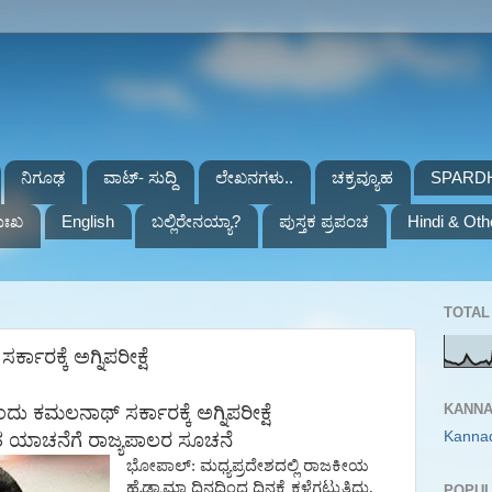
ನಿಗೂಢ
ವಾಟ್- ಸುದ್ದಿ
ಲೇಖನಗಳು..
ಚಕ್ರವ್ಯೂಹ
SPARD
ುಃಖ
English
ಬಲ್ಲಿರೇನಯ್ಯಾ?
ಪುಸ್ತಕ ಪ್ರಪಂಚ
Hindi & Oth
TOTAL 
ಾರಕ್ಕೆ ಅಗ್ನಿಪರೀಕ್ಷೆ
KANNA
ಂದು
ಕಮಲನಾಥ್
ಸರ್ಕಾರಕ್ಕೆ
ಅಗ್ನಿಪರೀಕ್ಷೆ
Kanna
ತ
ಯಾಚನೆಗೆ
ರಾಜ್ಯಪಾಲರ
ಸೂಚನೆ
ಭೋಪಾಲ್
:
ಮಧ್ಯಪ್ರದೇಶದಲ್ಲಿ
ರಾಜಕೀಯ
ಹೈಡ್ರಾಮಾ
ದಿನದಿಂದ
ದಿನಕ್ಕೆ
ಕಳೆಗಟ್ಟುತ್ತಿದ್ದು
,
POPUL