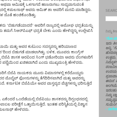
ಅಥವಾ
ಆಮಿಷಕ್ಕೆ
ಒಳಗಾಗದೆ
ಹಾಜರಾಗಲು
ಸಾಧ್ಯವಾಗುವಂತೆ
ದಲ್ಲಿ
ಕಮಲನಾಥ್
ಅವರು
ಅಮಿತ್
ಶಾ
ಅವರಿಗೆ
ಮನವಿ
ಮಾಡಿದ್ದರು
.
SEARCH
ಗಳ
ಜೊತೆ
ಹಂಚಿಕೊಂಡಿತ್ತು
.
ಕರು
’
ಬಿಡುಗಡೆಯಾದರೆ
’
ಅವರಿಗೆ
ರಾಜ್ಯದಲ್ಲಿ
ಅಮೋಘ
ಭದ್ರತೆಯನ್ನು
ರು
ತಮಗೆ
ಸಿಆರ್
ಪಿಎಫ್
ಭದ್ರತೆ
ಬೇಕು
ಎಂದು
ಹೇಳಿದ್ದನ್ನು
ಉಲ್ಲೇಖಿಸಿ
ನಿಮ್ಮ 
'ಗೋ-ಪರಾ
ಇದು ತೀರ
ಬಾಯಿ
ಮತ್ತು
ಅವರ
ಕುಟುಂಬ
ಸದಸ್ಯರನ್ನು
ಹರಿಯಾಣದ
ಅನ್ನಿ, 
ನ
’
ದಿಂದ
ಬಿಡುಗಡೆ
ಮಾಡಲಾಗಿತ್ತು
.
ಬಳಿಕ
,
ಮೂವರು
ಕಾಂಗ್ರೆಸ್
ಹೆಸರಿನಲ
ು
ಬಿಜೆಪಿ
ಶಾಸಕ
ಅರವಿಂದ
ಸಿಂಗ್
ಭಡೋರಿಯಾ
ಅವರು
ಬೆಂಗಳೂರಿಗೆ
ಉತ್ತಮ, 
ನಿಮ್ಮೊ
ರ
ಪಟ್ಟಿಯಿಂದ
ಖಚಿತವಾಗಿದೆ
ಎಂದು
ಮುಖ್ಯಮಂತ್ರಿ
ಹೇಳಿದರು
.
ರಂಜನೀಯ
ಉದಯಶಂಕರ
ರಿಗೆ
ಬಿಜೆಪಿ
ನಾಯಕರು
ಮೂರು
ವಿಮಾನಗಳಲ್ಲಿ
ಕರೆದೊಯ್ದರು
ಪ್ರಜಾವಾ
ವರ
ಮೊಬೈಲ್
ಫೋನುಗಳನ್ನು
ತೆಗೆದಿರಿಸಲಾಗಿದೆ
ಮತ್ತು
ಅವರನ್ನು
ಈದಿನ' ವ
ಿದೆ
.
ಕರ್ನಾಟಕ
ಬಿಜೆಪಿಯೇ
ಅವರ
ವಾಸ್ತವ್ಯದ
ವೆಚ್ಚಗಳನ್ನು
ಭರಿಸುತ್ತಿದೆ
ಅಂಗಿಯ
ಇರಬಹು
ನಿಮ್ಮ ಬ್
.
ಏಕೆಂದರೆ
ಒಂದೆಡೆಯಲ್ಲಿ
ಬಿಜೆಪಿಯು
ಶಾಸಕರನ್ನು
ದಿಗ್ಬಂಧನದಲ್ಲಿ
ಸಮೃದ್ಧವ
ಲಾಬಲ
ಪರೀಕ್ಷೆಗೆ
ಒತ್ತಾಯಿಸುತ್ತಿದೆ
.
ಇಂತಹ
ಪರಿಸ್ಥಿತಿಯಲ್ಲಿ
ವಿಶ್ವಾಸ
ಸುಮಂಗಲ
- ನಾಗೇಶ
ಮಲನಾಥ್
ಹೇಳಿದರು
.