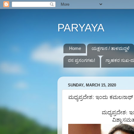
PARYAYA
Home
ಯಕ್ಷಗಾನ / ತಾಳಮದ್ದಳೆ
ರಸ ಪ್ರಸಂಗಗಳು!
ಗ್ರಾಹಕರ ಸುಖ-ದ
SUNDAY, MARCH 15, 2020
ಮಧ್ಯಪ್ರದೇಶ: ಇಂದು ಕಮಲನಾಥ್ ಸರ್ಕ
ಮಧ್ಯಪ್ರದೇಶ
:
ಇ
ವಿಶ್ವಾಸಮ