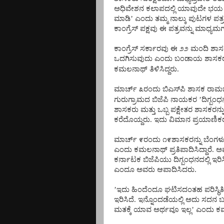
ಅಧಿವೇಶನ
ಕಲಾಪದಲ್ಲಿ
ಯಾವುದೇ
ಭಯ
ಮಾಡಿ
’
ಎಂದು
ತಮ್ಮ
ನಾಲ್ಕು
ಪುಟಗಳ
ಪತ್ರ
ಕಾಂಗ್ರೆಸ್
ಪಕ್ಷವು
ಈ
ಪತ್ರವನ್ನು
ಮಾಧ್ಯಮ
ಕಾಂಗ್ರೆಸ್
ಸರ್ಕಾರವು
ಈ
೨೨
ಮಂದಿ
ಶಾಸ
ಒದಗಿಸುವುದು
ಎಂದು
ಬಂಡಾಯ
ಶಾಸಕ
ಕಮಲನಾಥ್
ತಿಳಿಸಿದ್ದರು
.
ಮಾರ್ಚ್
೩ರಂದು
ಬಿಎಸ್
ಪಿ
ಶಾಸಕ
ರಾಮ
ಗುರುಗ್ರಾಮದ
ಬಿಜೆಪಿ
ನಾಯಕರ
’
ದಿಗ್ಬಂಧ
ಶಾಸಕರು
ಮತ್ತು
ಒಬ್ಬ
ಪಕ್ಷೇತರ
ಶಾಸಕರನ್ನ
ಕರೆದೊಯ್ದರು
.
ಇದು
ವಿಮಾನ
ಪ್ರಯಾಣಿಕ
ಮಾರ್ಚ್
೯ರಂದು
೧೯ಶಾಸಕರನ್ನು
ಬೆಂಗಳೂ
ಎಂದು
ಕಮಲನಾಥ್
ಪ್ರತಿಪಾದಿಸಿದ್ದಾರೆ
.
ಅ
ಕರ್ನಾಟಕ
ಬಿಜೆಪಿಯು
ದಿಗ್ಬಂಧನದಲ್ಲಿ
ಇರಿಸ
ಎಂದೂ
ಅವರು
ಆಪಾದಿಸಿದರು
.
’
ಇದು
ಹಿಂದೆಂದೂ
ಘಟಿಸದಂತಹ
ಪರಿಸ್ಥಿತಿ
ಇರಿಸಿದೆ
.
ಇನ್ನೊಂದಡೆಯಲ್ಲಿ
ಅದು
ಸದನ
ಬ
ಮತಕ್ಕೆ
ಯಾವ
ಅರ್ಥವೂ
ಇಲ್ಲ
’
ಎಂದು
ಕ