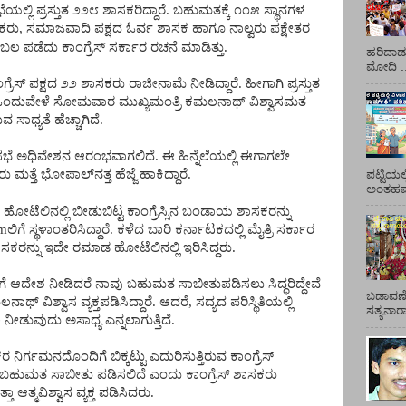
ೆಯಲ್ಲಿ
ಪ್ರಸ್ತುತ
೨೨೮
ಶಾಸಕರಿದ್ದಾರೆ
.
ಬಹುಮತಕ್ಕೆ
೧೧೫
ಸ್ಥಾನಗಳ
ಕರು
,
ಸಮಾಜವಾದಿ
ಪಕ್ಷದ
ಓರ್ವ
ಶಾಸಕ
ಹಾಗೂ
ನಾಲ್ವರು
ಪಕ್ಷೇತರ
ಬಲ
ಪಡೆದು
ಕಾಂಗ್ರೆಸ್
ಸರ್ಕಾರ
ರಚನೆ
ಮಾಡಿತ್ತು
.
ಹರಿದಾಡು
ಮೋದಿ ..
ಗ್ರೆಸ್
ಪಕ್ಷದ
೨೨
ಶಾಸಕರು
ರಾಜೀನಾಮೆ
ನೀಡಿದ್ದಾರೆ
.
ಹೀಗಾಗಿ
ಪ್ರಸ್ತುತ
ಂದುವೇಳೆ
ಸೋಮವಾರ
ಮುಖ್ಯಮಂತ್ರಿ
ಕಮಲನಾಥ್
ವಿಶ್ವಾಸಮತ
ುವ
ಸಾಧ್ಯತೆ
ಹೆಚ್ಚಾಗಿದೆ
.
ಭೆ
ಅಧಿವೇಶನ
ಆರಂಭವಾಗಲಿದೆ
.
ಈ
ಹಿನ್ನೆಲೆಯಲ್ಲಿ
ಈಗಾಗಲೇ
ರು
ಮತ್ತೆ
ಭೋಪಾಲ್
ನತ್ತ
ಹೆಜ್ಜೆ
ಹಾಕಿದ್ದಾರೆ
.
ಪಟ್ಟಿಯಲ
ಅಂತಹವರ
ಹೋಟೆಲಿನಲ್ಲಿ
ಬೀಡುಬಿಟ್ಟ
ಕಾಂಗ್ರೆಸ್ಸಿನ
ಬಂಡಾಯ
ಶಾಸಕರನ್ನು
m
ಲಿಗೆ
ಸ್ಥಳಾಂತರಿಸಿದ್ದಾರೆ
.
ಕಳೆದ
ಬಾರಿ
ಕರ್ನಾಟಕದಲ್ಲಿ
ಮೈತ್ರಿ
ಸರ್ಕಾರ
ಸಕರನ್ನು
ಇದೇ
ರಮಾಡ
ಹೋಟೆಲಿನಲ್ಲಿ
ಇರಿಸಿದ್ದರು
.
ೆ
ಆದೇಶ
ನೀಡಿದರೆ
ನಾವು
ಬಹುಮತ
ಸಾಬೀತುಪಡಿಸಲು
ಸಿದ್ಧರಿದ್ದೇವೆ
ಬಡಾವಣೆ
ಲನಾಥ್
ವಿಶ್ವಾಸ
ವ್ಯಕ್ತಪಡಿಸಿದ್ದಾರೆ
.
ಆದರೆ
,
ಸದ್ಯದ
ಪರಿಸ್ಥಿತಿಯಲ್ಲಿ
ಸತ್ಯನಾ
ಲ
ನೀಡುವುದು
ಅಸಾಧ್ಯ
ಎನ್ನಲಾಗುತ್ತಿದೆ
.
ಕರ
ನಿರ್ಗಮನದೊಂದಿಗೆ
ಬಿಕ್ಕಟ್ಟು
ಎದುರಿಸುತ್ತಿರುವ
ಕಾಂಗ್ರೆಸ್
ಬಹುಮತ
ಸಾಬೀತು
ಪಡಿಸಲಿದೆ
ಎಂದು
ಕಾಂಗ್ರೆಸ್
ಶಾಸಕರು
್ತಾ
ಆತ್ಮವಿಶ್ವಾಸ
ವ್ಯಕ್ತ
ಪಡಿಸಿದರು
.