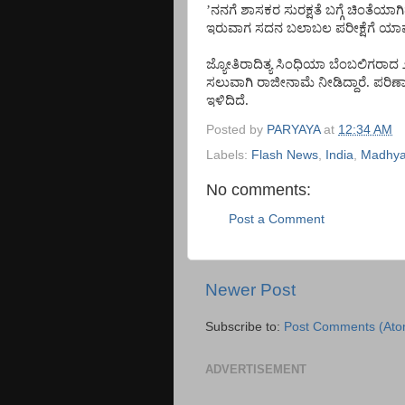
’
ನನಗೆ
ಶಾಸಕರ
ಸುರಕ್ಷತೆ
ಬಗ್ಗೆ
ಚಿಂತೆಯಾಗಿ
ಇರುವಾಗ
ಸದನ
ಬಲಾಬಲ
ಪರೀಕ್ಷೆಗೆ
ಯಾ
ಜ್ಯೋತಿರಾದಿತ್ಯ
ಸಿಂಧಿಯಾ
ಬೆಂಬಲಿಗರಾದ
ಸಲುವಾಗಿ
ರಾಜೀನಾಮೆ
ನೀಡಿದ್ದಾರೆ
.
ಪರಿಣ
ಇಳಿದಿದೆ
.
Posted by
PARYAYA
at
12:34 AM
Labels:
Flash News
,
India
,
Madhya
No comments:
Post a Comment
Newer Post
Subscribe to:
Post Comments (Ato
ADVERTISEMENT