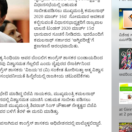
ವಿಧಾನಸಭೆಯಲ್ಲಿ
ಬಹುಮತ
ಸಾಬೀತುಪಡಿಸಲು
ಮುಖ್ಯಮಂತ್ರಿ
ಕಮಲನಾಥ್
2020 ಮಾರ್ಚ್ 16ರ
ಸೋಮವಾರ
ಅವಕಾಶ
ಕಲ್ಪಿಸುವಂತೆ
ವಿಧಾನಸಭಾಧ್ಯಕ್ಷರಿಗೆ
ರಾಜ್ಯಪಾಲ
ಲಾಲಜಿ
ಟಂಡನ್
2020 ಮಾರ್ಚ್ 15ರ
ಭಾನುವಾರ
ಸೂಚನೆ
ನೀಡಿದರು.
ಇದರೊಂದಿಗೆ
ವಿಶೇಷ ಸ
ಎಎಸ್‌ಡಿ
ಕಮಲನಾಥ್
ಸರ್ಕಾರದ
’
ಅಗ್ನಿಪರೀಕ್ಷೆ
’
ಗೆ
ಕ್ಷಣಗಣನೆ
ಆರಂಭವಾಯಿತು.
್ಯ
ಸಿಂಧಿಯಾ
ಅವರ
ಬೆಂಬಲಿಗ
ಕಾಂಗ್ರೆಸ್
ಶಾಸಕರ
ಬಂಡಾಯದಿಂದ
ರವು
ವಿಶ್ವಾಸಮತ
ಗೆಲ್ಲಲಿದೆ
ಎಂದು
ಜೈಪುರದ
ರೆಸಾರ್ಟ್
ನಿಂದ
್ರೆಸ್
ಶಾಸಕರು
’
ವಿಜಯ
’
ದ
(
ವಿ
)
ಸಂಕೇತ
ತೋರಿಸುತ್ತಾ
ಆತ್ಮ
ವಿಶ್ವಾಸ
ಅವರಿಂದ 
ಸಂಭವನೀಯತೆ
ಹಿನ್ನೆಲೆಯಲ್ಲಿ
ರಾಜಕೀಯ
ಚಟುವಟಿಕೆಗಳು
ಭೇಟಿ
ಮಾಡಿದ್ದ
ಬಿಜೆಪಿ
ನಾಯಕರು
,
ಮುಖ್ಯಮಂತ್ರಿ
ಕಮಲನಾಥ್
ದಲ್ಲಿ
ವಿಶ್ವಾಸಮತ
ಯಾಚಿಸಿ
ಬಹುಮತ
ಸಾಬೀತು
ಪಡಿಸಲು
ಮಾಜಿ
ಮುಖ್ಯಮಂತ್ರಿ
ಶಿವರಾಜ್
ಸಿಂಗ್
ಚೌಹಾಣ್
ನೇತೃತ್ವದ
ಬಿಜೆಪಿ
at Gir
ವರ
ಬಳಿಗೆ
ತೆರಳಿ
ಈ
ಮನವಿ
ಮಾಡಿತ್ತು
.
at 2 pm
ಪಸಾಗಿರುವ
ಕಾಂಗ್ರೆಸ್
ಶಾಸಕರು
ಅಧಿವೇಶನದಲ್ಲಿ
ಪಾಲ್ಗೊಳ್ಳಲಿದ್ದಾರೆ
.