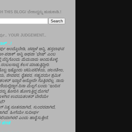
 THIS BLOG/ ಬೇಕಾದ್ದನ್ನು ಹುಡುಕಾಡಿ.!
ತೀರ್ಪು.. YOUR JUDGEMENT..
ಕ್' ..!
್ಪು ಅಂದ್ಕೊಬೇಡಿ, ಚಪ್ಪಾಳೆ ಅನ್ನಿ, ಹಸ್ತಲಾಘವ
'ಗೋ-ಪರಾಕ್' ಅನ್ನಿ ಅಥವಾ 'ಭೇಷ್' ಎಂಬ
್ಲಿ ಬೆನ್ನಿಗೊಂದು ಮೆದುಬಾರು ಅಂದುಕೊಳ್ಳಿ.
ನಂಬಲಸಾಧ್ಯ ಕೆಲಸ ಮಾಡುತ್ತಿದ್ದೀರಿ.
ಳಗೊಬ್ಬ ಇಷ್ಟೊಂದು ಚಟುವಟಿಕೆಯ, ಚಲನಶೀಲ,
, ಜೀವಪರ, ರೈತಪರ, ಸಹೃದಯೀ ಶ್ರಮಿಕ
್ ಇದ್ದಾರೆ ಅನ್ನೋದೇ ಗೊತ್ತಿರಲಿಲ್ಲ. ನಾನು
ಣಿಯಲ್ಲಿದ್ದಾಗ ದಿನಾ ಮೆಲ್ಲಗೆ ಬಂದು 'ಇಂದಿನ
ನ್ನು ತೋರಿಸಿ ಹೋಗುತ್ತಿದ್ದ ದೊಗಲೆ
ೊಳಗಿನ ಉದಯಶಂಕರ್ ಬೇರೆಯೇ
ದೆ?
ಲಾಗ್ ನಿತ್ಯ ನೂತನವಾಗಿದೆ, ಸುಂದರವಾಗಿದೆ,
ಾಗಿದೆ. ಹೀಗೆಯೇ ಸುದೀರ್ಘ
ಿಯಾಗಿರಲಿ ಎಂದು ಹಾರೈಸುತ್ತೇನೆ.
 ಹೆಗಡೆ