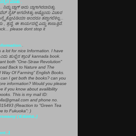
ಸ್ಸಿನ ಮಾತು .
ಾ... ನಿಮ್ಮ ಬ್ಲಾಗ್ ಅದು ಬ್ಲಾಗಾಗಿರಬಾದಿತ್ತು.
ವೆಬ್ ಸೈಟ್ ಆಗಬೇಕಿತ್ತು.ಅಷ್ಟೊಂದು ವಿಚಾರ
ಎನ್ಸೈಕ್ಲೋಪಿಡಿಯಾ ಅಂದರೂ ತಪ್ಪಾಗಲಿಕಿಲ್ಲ...
ಮ , ಶ್ರದ್ಧೆ, ಈ ಕಾರ್ಯದಲ್ಲಿ ಎದ್ದು ಕಾಣುತ್ತಿದೆ.
ck... please dont stop it
nformation.
.
a lot for nice Information. I have
ಂದು ಹುಲ್ಲಿನ ಕ್ರಾಂತಿ' kannada book.
want both "One-Straw Revolution"
oad Back to Nature and The
l Way Of Farming" English Books.
can I get both the books? can you
ore information? Would you please
e if you know about availibility
ooks. This is my mail ID:
lla@gmail.com and phone no.
15493 (Reaction to "Green Tea
 to Fukuoka": )
rswamy (ಕುಕೂಊ..)
ent..1