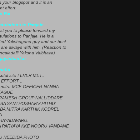
ed your blogspot and it is an
nt effort.
n Pai
tulations to Panjaje..
est you to please forward my
ulations to Panjaje. He is a
ted Yakshagana guy and our best
 are always with him. (Reaction to
ngaladalli Yaksha Vaibhava)
ijayashankar
seful..
seful site I EVER MET..
EFFORT ..
 mitra MCF OFFICER-NANNA
EAGUE
ARAMESH GROUP NALLIDDARE
BA SANTHOSHAVAAHITHU'
BA MITRA KARTHIK KODREL
A
HAYADAVARU.
 PARYAYA KKE NOORU VANDANE
U NEEDIDA PHOTO