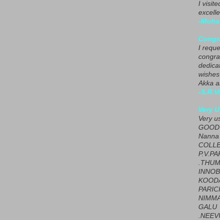
I visit
excelle
-Moha
Congra
I requ
congrat
dedica
wishes
Akka a
-S.R.V
Very U
Very u
GOOD 
Nanna
COLL
P.V.P
.THUM
INNOB
KOOD
PARIC
NIMMA
GALU
.NEEV