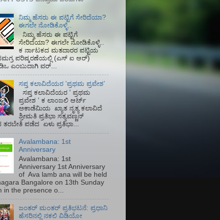
ನಿಮ್ಮ ಹೆಸರು ಈ ಪಟ್ಟಿಗೆ ಸೇರಿದೆಯಾ?
ಈಗಲೇ ನೋಡಿಕೊಳ್ಳಿ..
ನಿಮ್ಮ ಹೆಸರು ಈ ಪಟ್ಟಿಗೆ
ಸೇರಿದೆಯಾ? ಈಗಲೇ ನೋಡಿಕೊಳ್ಳಿ..
ಕ ರ್ನಾಟಕದ ಮತದಾರರ ಪಟ್ಟಿಯ
ಮಗ್ರ ಪರಿಷ್ಕರಣೆಯಲ್ಲಿ (ಎಸ್‌ ಐ ಆರ್)‌
ಡಿಒ ಎಂಬುದಾಗಿ ವರ್...
ಸಪ್ತ ಕಲಾವಿದೆಯರ ʼಪ್ರಥಮ ಪ್ರವೇಶʼ
ಸಪ್ತ ಕಲಾವಿದೆಯರ ʼ ಪ್ರಥಮ
ಪ್ರವೇಶ ʼ ಕ ಲಾಂಜಲಿ ಆರ್ಟ್
ಅಕಾಡೆಮಿಯ‌ ಖ್ಯಾತ ನೃತ್ಯ ಕಲಾವಿದೆ
ಶ್ರೀಮತಿ ಪ್ರತಿಭಾ ಸತ್ಯವಣ್ಣನ್
ತರಬೇತಿ ಪಡೆದ ಏಳು ಪ್ರತಿಭಾ...
Avalambana: 1st
Anniversary
Avalambana: 1st
Anniversary 1st Anniversary
of Ava lamb ana will be held
inagara Bangalore on 13th Sunday
 in the presence o...
ಜಂತರ್ ಮಂತರ್ ಪ್ರತಿಭಟನೆ: ಪ್ರಧಾನಿ
ಹೆಸರಿನಲ್ಲಿ ನಕಲಿ ವಿಡಿಯೋ