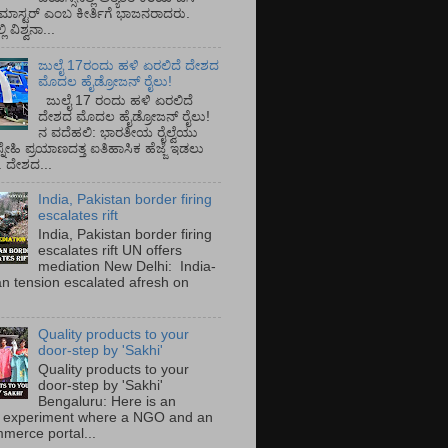
ಡ್ ಮಾಸ್ಟರ್ ಎಂಬ ಕೀರ್ತಿಗೆ ಭಾಜನರಾದರು.
ಿ ವಿಶ್ವನಾ...
ಜುಲೈ 17ರಂದು ಹಳಿ ಏರಲಿದೆ ದೇಶದ
ಮೊದಲ ಹೈಡ್ರೋಜನ್ ರೈಲು!
ಜುಲೈ 17 ರಂದು ಹಳಿ ಏರಲಿದೆ
ದೇಶದ ಮೊದಲ ಹೈಡ್ರೋಜನ್ ರೈಲು!
ನ ವದೆಹಲಿ: ಭಾರತೀಯ ರೈಲ್ವೆಯು
್ನೇಹಿ ಪ್ರಯಾಣದತ್ತ ಐತಿಹಾಸಿಕ ಹೆಜ್ಜೆ ಇಡಲು
ೆ. ದೇಶದ...
India, Pakistan border firing
escalates rift
India, Pakistan border firing
escalates rift UN offers
mediation New Delhi: India-
an tension escalated afresh on
.
Quality products to your
door-step by 'Sakhi'
Quality products to your
door-step by 'Sakhi'
Bengaluru: Here is an
 experiment where a NGO and an
merce portal...