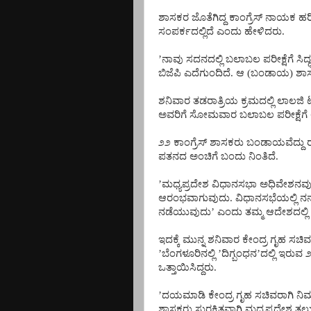
ಶಾಸಕರ
ಜೊತೆಗಿದ್ದ
ಕಾಂಗ್ರೆಸ್
ನಾಯಕ
ಹ
ಸಂಪರ್ಕದಲ್ಲಿದೆ
ಎಂದು
ಹೇಳಿದರು
.
’
ನಾವು
ಸದನದಲ್ಲಿ
ಬಲಾಬಲ
ಪರೀಕ್ಷೆಗೆ
ಸಿದ್
ಬಿಜೆಪಿ
ಎದೆಗುಂದಿದೆ
.
ಆ
(
ಬಂಡಾಯ
)
ಶಾ
ಶನಿವಾರ
ತಡರಾತ್ರಿಯ
ಕ್ರಮದಲ್ಲಿ
ಲಾಲಜಿ
ಅವರಿಗೆ
ಸೋಮವಾರ
ಬಲಾಬಲ
ಪರೀಕ್ಷೆಗೆ
೨೨
ಕಾಂಗ್ರೆಸ್
ಶಾಸಕರು
ಬಂಡಾಯವೆದ್ದು
ಪತನದ
ಅಂಚಿಗೆ
ಬಂದು
ನಿಂತಿದೆ
.
’
ಮಧ್ಯಪ್ರದೇಶ
ವಿಧಾನಸಭಾ
ಅಧಿವೇಶನವ
ಆರಂಭವಾಗುವುದು
.
ವಿಧಾನಸಭೆಯಲ್ಲಿ
ನನ್
ನಡೆಯುವುದು
’
ಎಂದು
ತಮ್ಮ
ಆದೇಶದಲ್ಲಿ
ಇದಕ್ಕೆ
ಮುನ್ನ
ಶನಿವಾರ
ಕೇಂದ್ರ
ಗೃಹ
ಸಚಿವ
’
ಬೆಂಗಳೂರಿನಲ್ಲಿ
’
ದಿಗ್ಬಂಧನ
’
ದಲ್ಲಿ
ಇರುವ
ಒತ್ತಾಯಿಸಿದ್ದರು
.
’
ದಯಮಾಡಿ
ಕೇಂದ್ರ
ಗೃಹ
ಸಚಿವರಾಗಿ
ನಿಮ
ಶಾಸಕರು
ಸುರಕ್ಷಿತವಾಗಿ
ಮಧ್ಯಪ್ರದೇಶ
ತಲು