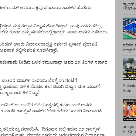
ಗ್ರ್ಯಾಂ
ರೀಶ
ರಾವತ್
ಅವರು
ಪಕ್ಷವು
ಬಂಡಾಯ
ಶಾಸಕರ
ಜೊತೆಗೂ
1987ರಲ್ಲ
ಧರಿದ್ದೇವೆ
ಮತ್ತ
ಗೆಲ್ಲುವ
ವಿಶ್ವಾಸ
ಹೊಂದಿದ್ದೇವೆ
.
ನಾವು
ಎದೆಗುಂದಿಲ್ಲ
,
ಸಕರು
ಕೂಡಾ
ನಮ್ಮ
ಸಂಪರ್ಕದಲ್ಲಿ
ಇದ್ದಾರೆ
’
ಎಂದು
ಅವರು
ನುಡಿದರು
.
ಟಂಡನ್
ಅವರು
ವಿಧಾನಸಭಾಧ್ಯಕ್ಷ
ನರ್ಮದ
ಪ್ರಸಾದ್
ಪ್ರಜಾಪತಿ
ಪರಿಸರ ಸ
ಸಜ್ಜಾಗಿದ
ಅವಕಾಶ
ಕಲ್ಪಿಸುವಂತೆ
ಸೂಚಿಸಿದ್ದಾರೆ
.
ರಾಜೀನಾಮೆ
ನೀಡಿದ
ಬಳಿಕ
ಕಮಲನಾಥ್
ಅವರ
೧೫
ತಿಂಗಳ
ಸರ್ಕಾರ
ು
೨೦೨೦ರ
ಮಾರ್ಚ್
೧೬ರಂದು
ಬೆಳಗ್ಗೆ
೧೧
ಗಂಟೆಗೆ
Pakist
ನ
ಭಾಷಣದ
ಬಳಿಕ
ಮೊದಲ
ಕಲಾಪವಾಗಿ
ವಿಶ್ವಾಸ
ಮತ
ಯಾಚನೆ
Satur..
ರಾಜ್ಯಪಾಲರು
ತಿಳಿಸಿದ್ದಾರೆ
.
ಅಮಿತ್
ಶಾ
ಅವರಿಗೆ
ಬರೆದ
ಪತ್ರದಲ್ಲಿ
ಕಮಲನಾಥ್
ಅವರು
೨೨
ಮಂದಿ
ಕಾಂಗ್ರೆಸ್
ಶಾಸಕರ
’
ಬಿಡುಗಡೆಯ
’
ಖಾತರಿ
ನೀಡುವಂತೆ
unique
್ಮ
ಶಕ್ತಿಯನ್ನು
ಚಲಾಯಿಸಿ
, ’
ದಿಗ್ಬಂಧನ
’
ದಲ್ಲಿ
ಇರುವ
೨೨
ಕಾಂಗ್ರೆಸ್
E- Com
ಪುವಂತೆ
ಮತ್ತು
ಮಾರ್ಚ್
೧೬ರಂದು
ಆರಂಭವಾಗುವ
ವಿಧಾನಸಭಾ