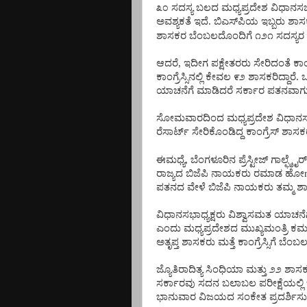
೩೦
ಸದಸ್ಯ
ಬಲದ
ಮಧ್ಯಪ್ರದೇಶ
ವಿಧಾನಸಭ
ಅವಶ್ಯಕತೆ
ಇದೆ
.
ಬಿಎಸ್
ಪಿಯ
ಇಬ್ಬರು
ಶಾಸ
ಶಾಸಕರ
ಬೆಂಬಲದೊಂದಿಗೆ
೧೨೧
ಸದಸ್ಯರ
ಆದರೆ
,
ಇದೀಗ
ಪಕ್ಷೇತರರು
ಸೇರಿದಂತೆ
ಕಾಂ
ಕಾಂಗ್ರೆಸ್ಸಿನಲ್ಲಿ
ಕೇವಲ
೯೨
ಶಾಸಕರಿದ್ದಾರೆ
.
ಒ
ಯಾಚನೆಗೆ
ಮಾಡಿದರೆ
ಸರ್ಕಾರ
ಪತನವಾಗ
ಸೋಮವಾರದಿಂದ
ಮಧ್ಯಪ್ರದೇಶ
ವಿಧಾನಸ
ರೆಸಾರ್ಟ್
ಸೇರಿಕೊಂಡಿದ್ದ
ಕಾಂಗ್ರೆಸ್
ಶಾಸಕ
ಈಮಧ್ಯೆ
,
ಬೆಂಗಳೂರಿನ
ಪ್ರೆಸ್ಟೀಜ್
ಗಾಲ್ಫ್ಶೈರ್
ರಾಜ್ಯದ
ಬಿಜೆಪಿ
ನಾಯಕರು
ರಮಾಡ
ಹೋ
ಪತನದ
ವೇಳೆ
ಬಿಜೆಪಿ
ನಾಯಕರು
ತಮ್ಮ
ಶಾ
ವಿಧಾನಸಭಾಧ್ಯಕ್ಷರು
ವಿಶ್ವಾಸಮತ
ಯಾಚನೆಗ
ಎಂದು
ಮಧ್ಯಪ್ರದೇಶದ
ಮುಖ್ಯಮಂತ್ರಿ
ಕಮ
ಅತೃಪ್ತ
ಶಾಸಕರು
ಮತ್ತೆ
ಕಾಂಗ್ರೆಸ್ಸಿಗೆ
ಬೆಂಬ
ಜ್ಯೊತಿರಾದಿತ್ಯ
ಸಿಂಧಿಯಾ
ಮತ್ತು
೨೨
ಶಾಸ
ಸರ್ಕಾರವು
ಸದನ
ಬಲಾಬಲ
ಪರೀಕ್ಷೆಯಲ್ಲಿ
ಭಾನುವಾರ
ವಿಜಯದ
ಸಂಕೇತ
ಪ್ರದರ್ಶಿಸುತ