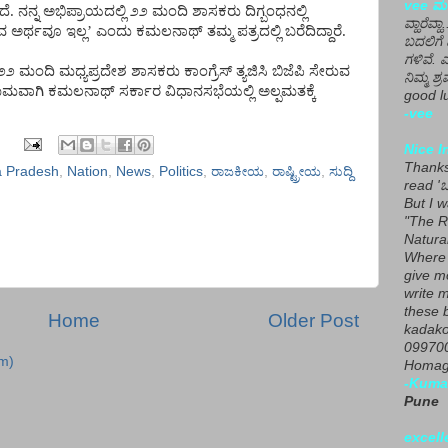
vee ಮನ
ದೆ
.
ನನ್ನ
ಅಭಿಪ್ರಾಯದಲ್ಲಿ
೨೨
ಮಂದಿ
ಶಾಸಕರು
ದಿಗ್ಬಂಧನಲ್ಲಿ
ವ್ಹಾರೆವ್ಹ
ವ
ಅರ್ಥವೂ
ಇಲ್ಲ
’
ಎಂದು
ಕಮಲನಾಥ್
ತಮ್ಮ
ಪತ್ರದಲ್ಲಿ
ಬರೆದಿದ್ದಾರೆ
.
ಬದಲಿಗೆ 
ಗಳಿವೆ. 
೨೨
ಮಂದಿ
ಮಧ್ಯಪ್ರದೇಶ
ಶಾಸಕರು
ಕಾಂಗ್ರೆಸ್
ತ್ಯಜಿಸಿ
ಬಿಜೆಪಿ
ಸೇರುವ
ನಿಮ್ಮ ಶ್ರ
ಾಮವಾಗಿ
ಕಮಲನಾಥ್
ಸರ್ಕಾರ
ವಿಧಾನಸಭೆಯಲ್ಲಿ
ಅಲ್ಪಮತಕ್ಕೆ
good lu
-vee
Nice I
Thanks 
 Pradesh
,
Nation
,
News
,
Politics
,
ರಾಜಕೀಯ
,
ರಾಷ್ಟ್ರೀಯ
,
ಸುದ್ದಿ
read 'ಒ
But I 
"The R
Natura
Where 
give m
write m
these b
Home
Older Post
kadako
099700
m)
Homage
-Kuma
Pune
excell