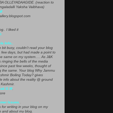
A OLLEYADAAGIDE. (reaction to
ngaladalli Yaksha Vaibhava)
NI
gallery.blogspot.com
g.. I liked it
h
le Info..
 bit busy, couldn’t read your blog
a few days, but had made a point to
he same on my system..... As J&K
s ringing the bells of the media
since past few weeks, thought of
g the same. Your blog Why Jammu
shmir Boiling Today? gives
le info about the reality @ ground
n Kashmir.
yak G M
,
ore
mer Issues.
.
 for writing in your blog on my
n and about my blog.