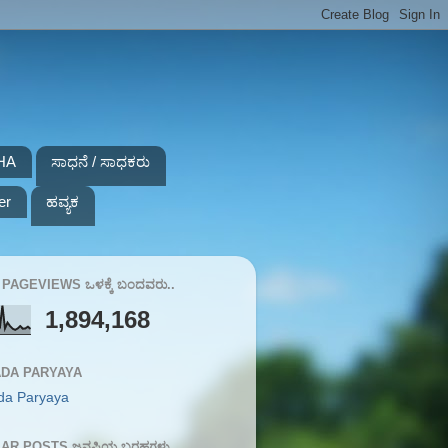
HA
ಸಾಧನೆ / ಸಾಧಕರು
er
ಹವ್ಯಕ
PAGEVIEWS ಒಳಕ್ಕೆ ಬಂದವರು..
1,894,168
DA PARYAYA
da Paryaya
AR POSTS ಜನಪ್ರಿಯ ಬರಹಗಳು