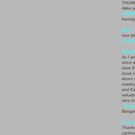
THUMB
Akka a
-HARI
harini
Nice..
nice blo
-Amrit
Valuab
As I am
since 
save t
issue i
doors 
readin
and Ka
valuab
zero i
- Vina
Bangal
Consu
Thanks
cartoo