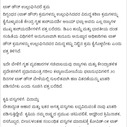
ಲಾಕ್
ಡೌನ್
ಉಲ್ಲಂಘಿಸಿದರೆ
ಕ್ರಮ
ದಿಗ್ಬಂಧನ
(
ಲಾಕ್
ಡೌನ್
)
ಕ್ರಮಗಳನ್ನು
ಉಲ್ಲಂಘಿಸಿದವರ
ವಿರುದ್ಧ
ಕಠಿಣ
ಕ್ರಮಗಳನ್ನು
ಕೈಗೊಳ್ಳುವಂತೆ
ಕೇಂದ್ರ
ಗೃಹ
ಕಾರ್
ಯದರ್ಶಿ
ಅಜಯ್
ಭಲ್ಲಾ
ಅವರು
ಎಲ್ಲ
ರಾಜ್ಯಗಳ
ಮುಖ್ಯ
ಕಾರ್
ಯದರ್ಶಿಗಳಿಗೆ
ಪತ್ರ
ಬರೆದರು
.
ಡಿಎಂ
ಕಾಯ್ದೆ
ಮತ್ತು
ಭಾರತೀಯ
ದಂಡ
ಸಂಹಿತೆಯ
ವಿಧಿಗಳಿಗೆ
ಅನುಗುಣವಾಗಿ
ಕಾನೂನು
ಅನುಷ್ಠಾನ
ಅಧಿಕಾರಿಗಳು
ಲಾಕ್
ಡೌನ್
ಕ್ರಮಗಳನ್ನು
ಉಲ್ಲಂಘಿಸಿದವರ
ವಿರುದ್ಧ
ಕಟ್ಟು
ನಿಟ್ಟಿನ
ಕ್ರಮ
ಕೈಗೊಳ್ಳಬೇಕು
ಎಂದು
ಪತ್ರ
ತಿಳಿಸಿದೆ
.
ಇದೇ
ವೇಳೆಗೆ
ಗೃಹ
ವ್ಯವಹಾರಗಳ
ಸಚಿವಾಲಯವು
ರಾಜ್ಯಗಳು
ಮತ್ತು
ಕೇಂದ್ರಾಡಳಿತ
ಪ್ರದೇಶಗಳಿಗೆ
ಪ್ರಧಾನಮಂತ್ರಿ
ಗರೀಬ
ಕಲ್ಯಾಣಯೋಜನೆಯ
ಫಲಾನುಭವಿಗಳಿಗೆ
೨೧
ದಿನಗಳ
ಲಾಕ್
ಡೌನ್
ವೇಳೆಯಲ್ಲಿ
ಸುಲಲಿತವಾಗಿ
ಹಣ
ವಿತರಣೆಯನ್ನು
ಖಾತರಿ
ಪಡಿಸಬೇಕು
ಎಂದು
ಸೂಚಿಸಿ
ಪತ್ರ
ಬರೆದಿದೆ
.
ಕೃಷಿ
ವಸ್ತುಗಳಿಗೆ
ವಿನಾಯ್ತಿ
ದೇಶಾದ್ಯಂತ
ಆಹಾರ
ಮತ್ತು
ಇತರ
ಅಗತ್ಯ
ವಸ್ತುಗಳು
ಲಭ್ಯವಿರುವಂತೆ
ನಾವು
ಖಾತರಿ
ಪಡಿಸುತ್ತಿದ್ದೇವೆ
.
ಕೃಷಿಯ
ನಮ್ಮ
ರಾಷ್ಟ್ರದ
ಪ್ರಮುಖ
ಚಟುವಟಿಕೆ
,
ಆದ್ದರಿಂದ
ಕ್ರಿಮಿನಾಶಕ
,
ರಸಗೊಬ್ಬರ
,
ಬೀಜ
U
ಳಂತಹ
ಸಂಬಂಧಿತ
ವಸ್ತುಗಳ
ಮಾರಾಟಕ್ಕೆ
ಕೋವಿಡ್
-
೧೯
ಲಾಕ್