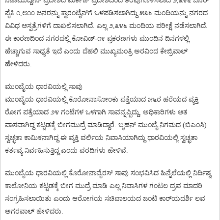
ನಿಜಾಮುದ್ದೀನ್
ಪ್ರದೇಶದ
ಮರ್ಕಜ್
ಪ್ರದೇಶದಿಂದ
ತೆರವುಗೊಳಿಸಲಾದ
೨
,
೩೪೬
ಜನರ್
ಪೈಕಿ
೧
,
೮೧೦
ಜನರನ್ನು
ಕ್ವಾರಂಟೈನ್
ಗೆ
ಒಳಪಡಿಸಲಾಗಿದ್ದು
೫೩೬
ಮಂದಿಯನ್ನು
ನಗರದ
ವಿವಿಧ
ಆಸ್ಪತ್ರೆಗಳಿಗೆ
ದಾಖಲಿಸಲಾಗಿದೆ
.
ಎಲ್ಲ
೨
,
೩೪೬
ಮಂದಿಯ
ಪರೀಕ್ಷೆ
ನಡೆಸಲಾಗಿದೆ
.
ಈ
ಕಾರಣದಿಂದ
ನಗರದಲ್ಲಿ
ಕೋವಿಡ್
-
೧೯
ಪ್ರಕರಣಗಳು
ಮುಂದಿನ
ದಿನಗಳಲ್ಲಿ
ಹೆಚ್ಚಾಗುವ
ಸಾಧ್ಯತೆ
ಇದೆ
ಎಂದು
ದೆಹಲಿ
ಮುಖ್ಯಮಂತ್ರಿ
ಅರವಿಂದ
ಕೇಜ್ರಿವಾಲ್
ಹೇಳಿದರು
.
ಮುಂಬೈಯ
ಧಾರವಿಯಲ್ಲಿ
ಸಾವು
ಮುಂಬೈಯ
ಧಾರವಿಯಲ್ಲಿ
ಕೊರೋನಾಸೋಂಕು
ಪತ್ತೆಯಾದ
೫೬ರ
ಹರೆಯದ
ವ್ಯಕ್ತಿ
ರೋಗ
ಪತ್ತೆಯಾದ
೨೪
ಗಂಟೆಗಳ
ಒಳಗಾಗಿ
ಸಾವನ್ನಪ್ಪಿದ್ದು
,
ಅಧಿಕಾರಿಗಳು
ಆತ
ವಾಸವಾಗಿದ್ದ
ಕಟ್ಟಡಕ್ಕೆ
ಬೀಗಮುದ್ರೆ
ಮಾಡಿದ್ದಾರೆ
.
ಬೃಹನ್
ಮುಂಬೈ
ನಿಗಮದ
(
ಬಿಎಂಸಿ
)
ಸ್ವಚ್ಛತಾ
ಕಾಮಿಕನಾಗಿದ್ದ
ಈ
ವ್ಯಕ್ತಿ
ವರ್ಲಿಯ
ನಿವಾಸಿಯಾಗಿದ್ದು
ಧಾರವಿಯಲ್ಲಿ
ಸ್ವಚ್ಛತಾ
ಕರ್ತವ್ಯ
ನಿರ್ವಹಿಸುತ್ತಿದ್ದ
ಎಂದು
ವರದಿಗಳು
ಹೇಳಿವೆ
.
ಮುಂಬೈಯ
ಧಾರವಿಯಲ್ಲಿ
ಕೊರೋನಾವೈರಸ್
ಸಾವು
ಸಂಭವಿಸಿದ
ಹಿನ್ನೆಲೆಯಲ್ಲಿ
ನಿರ್ದಿಷ್ಟ
ಕಾಲೋನಿಯ
ಕಟ್ಟಡಕ್ಕೆ
ಬೀಗ
ಮುದ್ರೆ
ಮಾಡಿ
ಎಲ್ಲ
ನಿವಾಸಿಗಳ
ಗಂಟಲ
ದ್ರವ
ಮಾದರಿ
ಸಂಗ್ರಹಿಸಲಾಯಿತು
ಎಂದು
ಆರೋಗಯ
ಸಚಿವಾಲಯದ
ಜಂಟಿ
ಕಾರ್
ಯದರ್ಶಿ
ಲವ
ಅಗರವಾಲ್
ಹೇಳಿದರು
.