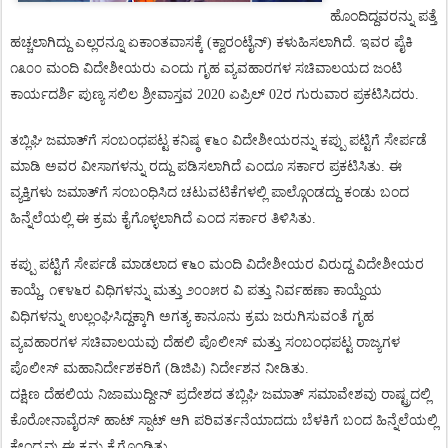
ಹೊಂದಿದ್ದವರನ್ನು
ಪತ್ತೆ
ಹಚ್ಚಲಾಗಿದ್ದು
ಎಲ್ಲರನ್ನೂ
ಏಕಾಂತವಾಸಕ್ಕೆ
(
ಕ್ವಾರಂಟೈನ್
)
ಕಳುಹಿಸಲಾಗಿದೆ
.
ಇವರ
ಪೈಕಿ
೧೩೦೦
ಮಂದಿ
ವಿದೇಶೀಯರು
ಎಂದು
ಗೃಹ
ವ್ಯವಹಾರಗಳ
ಸಚಿವಾಲಯದ
ಜಂಟಿ
ಕಾರ್ಯದರ್ಶಿ
ಪುಣ್ಯ
ಸಲಿಲ
ಶ್ರೀವಾಸ್ತವ
2020
ಏಪ್ರಿಲ್ 02ರ ಗುರುವಾರ
ಪ್ರಕಟಿಸಿದರು
.
ತಬ್ಲಿಘಿ
ಜಮಾತ್
ಗೆ
ಸಂಬಂಧಪಟ್ಟ
ಕನಿಷ್ಠ
೯೬೦
ವಿದೇಶೀಯರನ್ನು
ಕಪ್ಪು
ಪಟ್ಟಿಗೆ
ಸೇರ್ಪಡೆ
ಮಾಡಿ
ಅವರ
ವೀಸಾಗಳನ್ನು
ರದ್ದು
ಪಡಿಸಲಾಗಿದೆ
ಎಂದೂ
ಸರ್ಕಾರ
ಪ್ರಕಟಿಸಿತು
.
ಈ
ವ್ಯಕ್ತಿಗಳು
ಜಮಾತ್
ಗೆ
ಸಂಬಂಧಿಸಿದ
ಚಟುವಟಿಕೆಗಳಲ್ಲಿ
ಪಾಲ್ಗೊಂಡದ್ದು
ಕಂಡು
ಬಂದ
ಹಿನ್ನೆಲೆಯಲ್ಲಿ
ಈ
ಕ್ರಮ
ಕೈಗೊಳ್ಳಲಾಗಿದೆ
ಎಂದ
ಸರ್ಕಾರ
ತಿಳಿಸಿತು
.
ಕಪ್ಪು
ಪಟ್ಟಿಗೆ
ಸೇರ್ಪಡೆ
ಮಾಡಲಾದ
೯೬೦
ಮಂದಿ
ವಿದೇಶೀಯರ
ವಿರುದ್ದ
ವಿದೇಶೀಯರ
ಕಾಯ್ದೆ
,
೧೯೪೬ರ
ವಿಧಿಗಳನ್ನು
ಮತ್ತು
೨೦೦೫ರ
ವಿ ಪತ್ತು
ನಿರ್ವಹಣಾ
ಕಾಯ್ದೆಯ
ವಿಧಿಗಳನ್ನು
ಉಲ್ಲಂಘಿಸಿದ್ದಕ್ಕಾಗಿ
ಅಗತ್ಯ
ಕಾನೂನು
ಕ್ರಮ
ಜರುಗಿಸುವಂತೆ
ಗೃಹ
ವ್ಯವಹಾರಗಳ
ಸಚಿವಾಲಯವು
ದೆಹಲಿ
ಪೊಲೀಸ್
ಮತ್ತು
ಸಂಬಂಧಪಟ್ಟ
ರಾಜ್ಯಗಳ
ಪೊಲೀಸ್
ಮಹಾನಿರ್ದೇಶಕರಿಗೆ
(
ಡಿಜಿಪಿ
)
ನಿರ್ದೇಶನ
ನೀಡಿತು.
ದಕ್ಷಿಣ
ದೆಹಲಿಯ
ನಿಜಾಮುದ್ದೀನ್
ಪ್ರದೇಶದ
ತಬ್ಲಿಘಿ
ಜಮಾತ್
ಸಮಾವೇಶವು
ರಾಷ್ಟ್ರದಲ್ಲಿ
ಕೊರೋನಾವೈರಸ್
ಹಾಟ್
ಸ್ಪಾಟ್
ಆಗಿ
ಪರಿವರ್ತನೆಯಾದದು
ಬೆಳಕಿಗೆ
ಬಂದ
ಹಿನ್ನೆಲೆಯಲ್ಲಿ
ಕೇಂದ್ರವು
ಈ
ಕ್ರಮ
ಕೈಗೊಂಡಿತು.