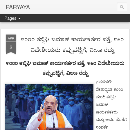
PARYAYA
Pages
೯೦೦೦ ತಬ್ಲಿಘಿ ಜಮಾತ್ ಕಾರ್ಯಕರ್ತರ ಪತ್ತೆ, ೯೬೦
APR
2
ವಿದೇಶೀಯರು ಕಪ್ಪುಪಟ್ಟಿಗೆ, ವೀಸಾ ರದ್ದು
೯೦೦೦
ತಬ್ಲಿಘಿ
ಜಮಾತ್
ಕಾರ್ಯಕರ್ತರ
ಪತ್ತೆ, ೯೬೦
ವಿದೇಶೀಯರು
ಕಪ್ಪುಪಟ್ಟಿಗೆ,
ವೀಸಾ
ರದ್ದು
ನವದೆಹಲಿ
:
ದೇಶಾದ್ಯಂತ
೯೦೦೦
ಮಂದಿ
ತಬ್ಲಿಘಿ
ಜಮಾತ್
ಕಾರ್ಯಕರ್ತರು
ಮತ್ತು
ಅವರ
ಜೊತೆಗೆ
ಸಂಪರ್ಕ