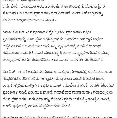
ಇದೇ
ವೇಳೆಗೆ
ದೇಶಾದ್ಯಂತ
ಕಳೆದ
೨೪
ಗಂಟೆಗಳ
ಅವಧಿಯಲ್ಲಿ
ಕೊರೋನಾವೈರಸ್
ಸೋಂಕಿನ
೩೨೮
ಹೊಸ
ಪ್ರಕರಣಗಳು
ವರದಿಯಾಗಿವೆ
ಎಂದು
ಆರೋಗ್ಯ
ಮತ್ತು
ಕುಟುಂಬ
ಕಲ್ಯಾಣ
ಸಚಿವಾಲಯ
ತಿಳಿಸಿತು
.
೧೯೬೫
ಕೋವಿಡ್
-
೧೯
ಪ್ರಕರಣಗಳ
ಪೈಕಿ
೧
,
೭೬೪
ಪ್ರಕರಣಗಳು
ಸಕ್ರಿಯ
ಪ್ರಕರಣಗಳಾಗಿದ್ದು
,
೧೫೦
ಪ್ರಕರಣಗಳಲ್ಲಿ
ಜನರು
ಗುಣಮುಖರಾಗಿದ್ದಾರೆ
ಅಥವಾ
ಆಸ್ಪತ್ರೆಗಳಿಂದ
ಬಿಡುಗಡೆಯಾಗಿದ್ದಾರೆ
.
ಒಬ್ಬ
ವ್ಯಕ್ತಿ
ವಿದೇಶಕ್ಕೆ
ವಲಸೆ
ಹೋಗಿದ್ದಾರೆ
.
ಸಚಿವಾಲಯದ
ಮಾಹಿತಿ
ಪ್ರಕಾರ
ಮಹಾರಾಷ್ಟ್ರದಿಂದ
೪
,
ಮಧ್ಯಪ್ರದೇಶದಿಂದ
೩
ಮತ್ತು
ಆಂಧ್ರಪ್ರದೇಶ
ಹಾಗೂ
ಪಂಜಾಬಿನಿಂದ
ತಲಾ
ಮೂರು
ಸಾವುಗಳು
ವರದಿಯಾಗಿವೆ
.
ಕೋವಿಡ್
-
೧೯
ಪರಿಣಾಮವಾಗಿ
ಗುಜರಾತ್
ಮತ್ತು
ಚಂಡೀಗಢದಲ್ಲಿ
ಒಂದೊಂದು
ಸಾವು
ಸಂಭವಿಸಿದ
ವರದಿ
ಬಂದಿದ್ದು
,
ಅಸ್ಸಾಮ್
,
ಮತ್ತು
ತೆಲಂಗಾಣದ
ಸೇರಿದಂತೆ
ಹಲವು
ರಾಜ್ಯಗಳಲ್ಲಿ
ನಿಜಾಮುದ್ದೀನಿನ
ತಬ್ಲಿಘಿ
ಜಮಾತ್
ಸಮಾವೇಶದ
ಜೊತೆ
ಸಂಪರ್ಕ
ಹೊಂದಿದ
ಪ್ರಕರಣಗಳ
ಸಂಖ್ಯೆ
ಏರುಮುಖವಾಗಿದೆ
.
ಸಮಾವೇಶದ
ಪರಿಣಾಮವಾಗಿ
ದೇಶದಲ್ಲಿ
೧೫೦
ಹೊಸ
ಪ್ರಕರಣಗಳು
ವರದಿಯಾಗಿದ್ದು
,
ಸೋಂಕು
ಪ್ರಕರಣಗಳ
ಒಟ್ಟು
ಸಂಖ್ಯೆ
೧
,
೮೩೪ಕ್ಕೆ
ಏರಿದೆ
.
ಇವುಗಳಲ್ಲಿ
೪೧
ಸಾವಿನ
ಪ್ರಕರಣಗಳೂ
ಸೇರಿವೆ
.