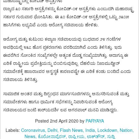
ಮಹಾರಾಷ್ಟ್ರದಲ್ಲಿ
ಕೋವಿಡ್
ಆಸ್ಪತ್ರೆಗಳು
ರಾಜ್ಯದ
೩೦
ಸರ್ಕಾರಿ
ಆಸ್ಪತ್ರೆಗಳನ್ನು
ಕೋವಿಡ್
-
೧೯
ಆಸ್ಪತ್ರೆಗಳು
ಎಂಬುದಗಿ
ಮಹಾರಾಷ್ಟ್ರ
ಸರ್ಕಾರ
ಗುರುವಾರ
ಘೋಷಿಸಿತು
.
ಈ
೩೦
ಕೋವಿಡ್
-
೧೯
ಆಸ್ಪತ್ರೆಗಳಲ್ಲಿ
ಒಟ್ಟು
೨೩೦೫
ಹಾಸಿಗೆಗಳು
ಲಭ್ಯವಿವೆ
ಎಂದು
ಆರೋಗ್ಯ
ಸಚಿವಾಲಯ
ಹೇಳಿತು
.
ಆರೋಗ್ಯ
ಮತ್ತು
ಕುಟುಂಬ
ಕಲ್ಯಾಣ
ಸಚಿವಾಲಯವು
ಬುಧವಾರ
೨೪
ಗಂಟೆಗಳ
ಅವಧಿಯಲ್ಲಿ
೪೩೭
ಹೊಸ
ಪ್ರಕರಣಗಳು
ವರದಿಯಾಗಿವೆ
ಎಂದು
ತಿಳಿಸಿತ್ತು
.
ಇದು
ಈವರೆಗಿನ
ಸೋಂಕಿನ
ಸಂಖ್ಯೆಗಳಲ್ಲೇ
ಅತ್ಯಂತ
ದೊಡ್ಡ
ಸಂಖ್ಯೆಯಾಗಿತ್ತು
.
ಆದಾಗ್ಯೂ
ಈ
ಏರಿಕೆ
ರಾಷ್ಟ್ರೀಯ
ಪ್ರವೇತ್ತಿಯನ್ನು
ಬಿಂಬಿಸುವುದಿಲ್ಲ
.
ದೆಹಲಿಯ
ನಿಜಾಮುದ್ದೀನ್
ಸಮಾವೇಶಕ್ಕೆ
ಹಾಜರಾ
z
ವರ
ಅಸ್ವಸ್ಥತೆ
ಕಾರಣವಷ್ಟೇ
ಈ
ಏರಿಕೆ
ಕಂಡು
ಬಂದಿದೆ
ಎಂದು
ಸಚಿವಾಲಯ
ತಿಳಿಸಿತ್ತು
.
ಸಾಮಾಜಿಕ
ಅಂತರ
ಮತ್ತು
ದಿಗ್ಬಂಧನ
ಮಾರ್ಗಸೂಚಿಗಳನ್ನು
ಅನುಸರಿಸುವಂತೆ
ಮತ್ತು
ಸಮಾವೇಶಗಳು
ಹಾಗೂ
ಧಾರ್ಮಿಕ
ಸಭೆಗಳನ್ನು
ನಿವಾರಿಸುವಂತೆ
ಆರೋಗ್ಯ
ಸಚಿವಾಲಯದ
ಜಂಟಿ
ಕಾರ್
ಯದರ್ಶಿ
ಲವ
ಅಗರವಾಲ್
ಮನವಿ
ಮಾಡಿದ್ದರು
.
Posted
2nd April 2020
by
PARYAYA
Labels:
Coronavirus
Delhi
Flash News
India
Lockdown
Nation
News
ಕೊರೋನಾವೈರಸ್
ರಾಷ್ಟ್ರೀಯ
ಲಾಕ್‌ಡೌನ್
ಸುದ್ದಿ