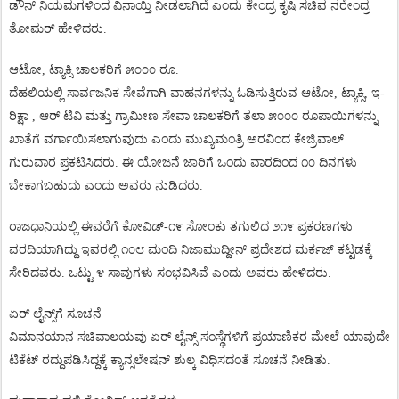
ಡೌನ್
ನಿಯಮಗಳಿಂದ
ವಿನಾಯ್ತಿ
ನೀಡಲಾಗಿದೆ
ಎಂದು
ಕೇಂದ್ರ
ಕೃಷಿ
ಸಚಿವ
ನರೇಂದ್ರ
ತೋಮರ್
ಹೇಳಿದರು
.
ಆಟೋ
,
ಟ್ಯಾಕ್ಸಿ
ಚಾಲಕರಿಗೆ
೫೦೦೦
ರೂ
.
ದೆಹಲಿಯಲ್ಲಿ
ಸಾರ್ವಜನಿಕ
ಸೇವೆಗಾಗಿ
ವಾಹನಗಳನ್ನು
ಓಡಿಸುತ್ತಿರುವ
ಆಟೋ
,
ಟ್ಯಾಕ್ಸಿ
,
ಇ
-
ರಿಕ್ಷಾ
,
ಆರ್
ಟಿವಿ
ಮತ್ತು
ಗ್ರಾಮೀಣ
ಸೇವಾ
ಚಾಲಕರಿಗೆ
ತಲಾ
೫೦೦೦
ರೂಪಾಯಿಗಳನ್ನು
ಖಾತೆಗೆ
ವರ್ಗಾಯಿಸಲಾಗುವುದು
ಎಂದು
ಮುಖ್ಯಮಂತ್ರಿ
ಅರವಿಂದ
ಕೇಜ್ರಿವಾಲ್
ಗುರುವಾರ
ಪ್ರಕಟಿಸಿದರು
.
ಈ
ಯೋಜನೆ
ಜಾರಿಗೆ
ಒಂದು
ವಾರದಿಂದ
೧೦
ದಿನಗಳು
ಬೇಕಾಗಬಹುದು
ಎಂದು
ಅವರು
ನುಡಿದರು
.
ರಾಜಧಾನಿಯಲ್ಲಿ
ಈವರೆಗೆ
ಕೋವಿಡ್
-
೧೯
ಸೋಂಕು
ತಗುಲಿದ
೨೧೯
ಪ್ರಕರಣಗಳು
ವರದಿಯಾಗಿದ್ದು
ಇವರಲ್ಲಿ
೧೦೮
ಮಂದಿ
ನಿಜಾಮುದ್ದೀನ್
ಪ್ರದೇಶದ
ಮರ್ಕಜ್
ಕಟ್ಟಡಕ್ಕೆ
ಸೇರಿದವರು
.
ಒಟ್ಟು
೪
ಸಾವುಗಳು
ಸಂಭವಿಸಿವೆ
ಎಂದು
ಅವರು
ಹೇಳಿದರು
.
ಏರ್
ಲೈನ್ಸ್
ಗೆ
ಸೂಚನೆ
ವಿಮಾನಯಾನ
ಸಚಿವಾಲಯವು
ಏರ್
ಲೈನ್ಸ್
ಸಂಸ್ಥೆಗಳಿಗೆ
ಪ್ರಯಾಣಿಕರ
ಮೇಲೆ
ಯಾವುದೇ
ಟಿಕೆಟ್
ರದ್ದುಪಡಿಸಿದ್ದಕ್ಕೆ
ಕ್ಯಾನ್ಸಲೇಷನ್
ಶುಲ್ಕ
ವಿಧಿಸದಂತೆ
ಸೂಚನೆ
ನೀಡಿತು
.