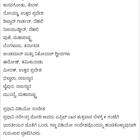
ಕಾಸರಗೋಡು
,
ಕೇರಳ
ನೋಯ್ಡಾ
,
ಉತ್ತರ
ಪ್ರದೇಶ
ದಿಲ್ಶಾದ್
ಗಾರ್ಡನ್
,
ದೆಹಲಿ
ನಿಜಾಮುದ್ದೀನ್
,
ದೆಹಲಿ
ಪುಣೆ
,
ಮಹಾರಾಷ್ಟ್ರ
ಬೆಂಗಳೂರು
,
ಕರ್ನಾಟಕ
ಅಂಡಮಾನ್
ಮತ್ತು
ನಿಕೋಬಾರ್
ದ್ವೀಪಗಳು
ಈರೋಡ್
,
ತಮಿಳುನಾಡು
ಮೀರತ್
,
ಉತ್ತರ
ಪ್ರದೇಶ
ಭಿಲ್ವಾರಾ
,
ರಾಜಸ್ಥಾನ
ಜೈಪುರ
,
ರಾಜಸ್ಥಾನ
ಮುಂಬೈ
,
ಮಹಾರಾಷ್ಟ್ರ
ಪ್ರಧಾನಿ
ವಿಡಿಯೋ
ಸಂದೇಶ
ಪ್ರಧಾನಿ
ನರೇಂದ್ರ
ಮೋದಿ
ಅವರು
ಏಪ್ರಿಲ್
೦೩ರ
ಶುಕ್ರವಾರ
ಬೆಳಗ್ಗೆ
೯
ಗಂಟೆಗೆ
ಭಾರತೀಯರ
ಜೊತೆಗೆ
ಒಂದು
ಸಣ್ಣ
ವಿಡಿಯೋ
ಸಂದೇಶವೊಂದನ್ನು
ಹಂಚಿಕೊಳ್ಳುವುದಾಗಿ
ಗುರುವಾರ
ಪ್ರಕಟಿಸಿದರು
.