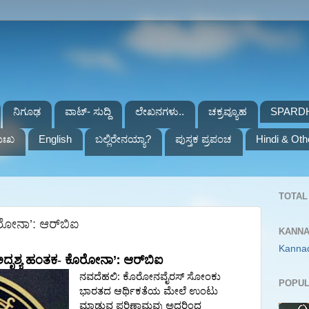
ನಿಗೂಢ
ವಾಟ್- ಸುದ್ದಿ
ಲೇಖನಗಳು..
ಚಕ್ರವ್ಯೂಹ
SPARD
ುಃಖ
English
ಬಲ್ಲಿರೇನಯ್ಯಾ?
ಪುಸ್ತಕ ಪ್ರಪಂಚ
Hindi & Oth
TOTAL 
ರೋನಾ’: ಆರ್‌ಬಿಐ
KANNA
Kanna
:
ದೃಶ್ಯ
ಹಂತಕ- ಕೊರೋನಾ
’
ಆರ್‌ಬಿಐ
:
ನವದೆಹಲಿ
ಕೊರೋನವೈರಸ್
ಸೋಂಕು
POPUL
ಭಾರತದ
ಆರ್ಥಿಕತೆಯ
ಮೇಲೆ
ಉಂಟು
ಮಾಡುವ
ಪರಿಣಾಮವು
ಅದರಿಂದ