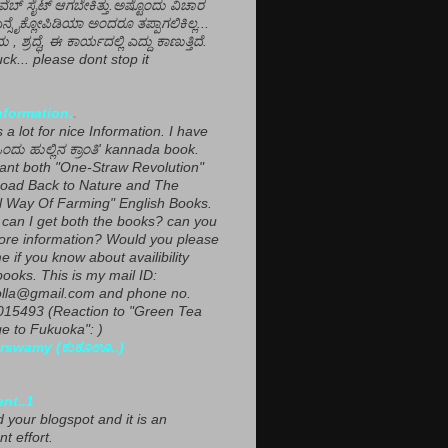
ವೆಬ್ ಸೈಟ್ ಆಗಬೇಕಿತ್ತು.ಅಷ್ಟೊಂದು ವಿಚಾರ
ಎನ್ಸೈಕ್ಲೋಪಿಡಿಯಾ ಅಂದರೂ ತಪ್ಪಾಗಲಿಕಿಲ್ಲ...
ಮ , ಶ್ರದ್ಧೆ, ಈ ಕಾರ್ಯದಲ್ಲಿ ಎದ್ದು ಕಾಣುತ್ತಿದೆ.
ck... please dont stop it
nformation.
.
a lot for nice Information. I have
ಂದು ಹುಲ್ಲಿನ ಕ್ರಾಂತಿ' kannada book.
want both "One-Straw Revolution"
oad Back to Nature and The
l Way Of Farming" English Books.
can I get both the books? can you
ore information? Would you please
e if you know about availibility
ooks. This is my mail ID:
lla@gmail.com and phone no.
15493 (Reaction to "Green Tea
 to Fukuoka": )
rswamy (ಕುಕೂಊ..)
ent..1
ed your blogspot and it is an
nt effort.