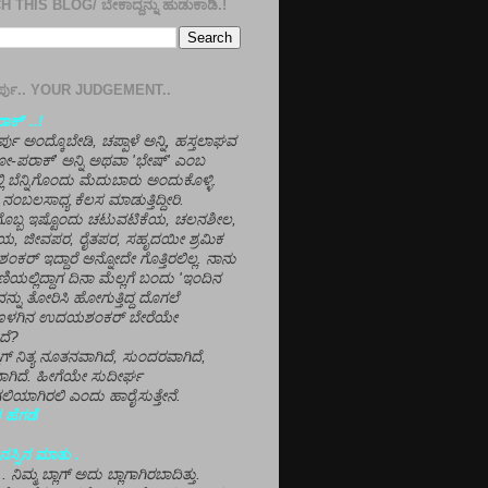
 THIS BLOG/ ಬೇಕಾದ್ದನ್ನು ಹುಡುಕಾಡಿ.!
ತೀರ್ಪು.. YOUR JUDGEMENT..
ಕ್' ..!
್ಪು ಅಂದ್ಕೊಬೇಡಿ, ಚಪ್ಪಾಳೆ ಅನ್ನಿ, ಹಸ್ತಲಾಘವ
'ಗೋ-ಪರಾಕ್' ಅನ್ನಿ ಅಥವಾ 'ಭೇಷ್' ಎಂಬ
್ಲಿ ಬೆನ್ನಿಗೊಂದು ಮೆದುಬಾರು ಅಂದುಕೊಳ್ಳಿ.
ನಂಬಲಸಾಧ್ಯ ಕೆಲಸ ಮಾಡುತ್ತಿದ್ದೀರಿ.
ಳಗೊಬ್ಬ ಇಷ್ಟೊಂದು ಚಟುವಟಿಕೆಯ, ಚಲನಶೀಲ,
, ಜೀವಪರ, ರೈತಪರ, ಸಹೃದಯೀ ಶ್ರಮಿಕ
್ ಇದ್ದಾರೆ ಅನ್ನೋದೇ ಗೊತ್ತಿರಲಿಲ್ಲ. ನಾನು
ಣಿಯಲ್ಲಿದ್ದಾಗ ದಿನಾ ಮೆಲ್ಲಗೆ ಬಂದು 'ಇಂದಿನ
ನ್ನು ತೋರಿಸಿ ಹೋಗುತ್ತಿದ್ದ ದೊಗಲೆ
ೊಳಗಿನ ಉದಯಶಂಕರ್ ಬೇರೆಯೇ
ದೆ?
ಲಾಗ್ ನಿತ್ಯ ನೂತನವಾಗಿದೆ, ಸುಂದರವಾಗಿದೆ,
ಾಗಿದೆ. ಹೀಗೆಯೇ ಸುದೀರ್ಘ
ಿಯಾಗಿರಲಿ ಎಂದು ಹಾರೈಸುತ್ತೇನೆ.
 ಹೆಗಡೆ
ಸ್ಸಿನ ಮಾತು .
ಾ... ನಿಮ್ಮ ಬ್ಲಾಗ್ ಅದು ಬ್ಲಾಗಾಗಿರಬಾದಿತ್ತು.