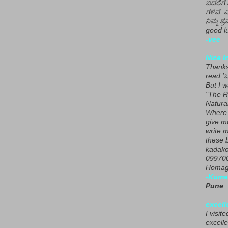
ಬದಲಿಗೆ 
ಗಳಿವೆ. 
ನಿಮ್ಮ ಶ್ರ
good lu
-vee
Nice I
Thanks 
read 'ಒ
But I 
"The R
Natura
Where 
give m
write m
these b
kadako
099700
Homage
-Kuma
Pune
excell
I visit
excelle