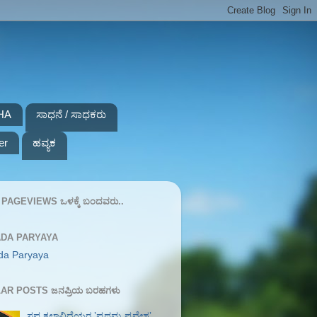
HA
ಸಾಧನೆ / ಸಾಧಕರು
er
ಹವ್ಯಕ
PAGEVIEWS ಒಳಕ್ಕೆ ಬಂದವರು..
DA PARYAYA
da Paryaya
AR POSTS ಜನಪ್ರಿಯ ಬರಹಗಳು
ಸಪ್ತ ಕಲಾವಿದೆಯರ ʼಪ್ರಥಮ ಪ್ರವೇಶʼ