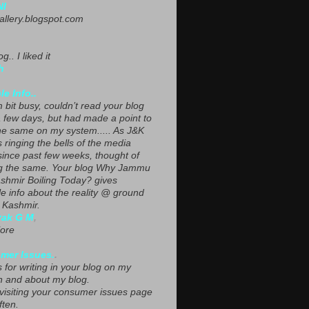
NI
gallery.blogspot.com
g.. I liked it
h
le Info..
 bit busy, couldn’t read your blog
a few days, but had made a point to
he same on my system..... As J&K
s ringing the bells of the media
since past few weeks, thought of
g the same. Your blog Why Jammu
shmir Boiling Today? gives
le info about the reality @ ground
n Kashmir.
yak G M
,
ore
mer Issues.
.
 for writing in your blog on my
n and about my blog.
 visiting your consumer issues page
ften.