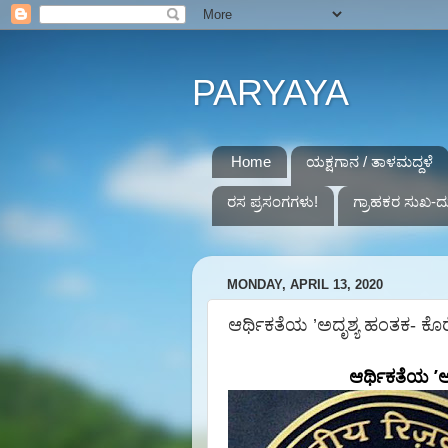
PARYAYA
Home
ಯಕ್ಷಗಾನ / ತಾಳಮದ್ದಳೆ
ರಸ ಪ್ರಸಂಗಗಳು!
ಗ್ರಾಹಕರ ಸುಖ-ದ
MONDAY, APRIL 13, 2020
ಆರ್ಥಿಕತೆಯ ’ಅದೃಶ್ಯ ಹಂತಕ- ಕೊ
’
ಆರ್ಥಿಕತೆಯ
ಅ