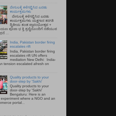
ದೇಗುಲಕ್ಕೆ ಕಳೆಗಟ್ಟಿಸಿದ ಎರಡು
ಕಾರ್ಯಕ್ರಮಗಳು
ದೇಗುಲಕ್ಕೆ ಕಳೆಗಟ್ಟಿಸಿದ ಎರಡು
ಕಾರ್ಯಕ್ರಮಗಳು ಯಕ್ಷಗಾನ ತರಗತಿ
ದ್ವಿತೀಯ ತಂಡ ಪ್ರಾರಂಭೋತ್ಸವ +
ಾಯಣ ಪೂಜಾ ಭ ಕ್ತಿ ಶ್ರದ್ಧೆಯೊಂದಿಗೆ ನಡೆಯುವ
ನೆ ...
India, Pakistan border firing
escalates rift
India, Pakistan border firing
escalates rift UN offers
mediation New Delhi: India-
an tension escalated afresh on
.
Quality products to your
door-step by 'Sakhi'
Quality products to your
door-step by 'Sakhi'
Bengaluru: Here is an
 experiment where a NGO and an
merce portal...