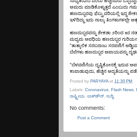
ಸಾಧ್ಯತೆಯಿದೆ
ಎಂದು
ಹೆಚ್ಚಿನವರು
ಒಪ್ಪಿದ್ದಾರ
ಆಮದು
ಮಾಡಿಕೊಳ್ಳುತ್ತದೆ
ಎಂಬುದು
ಗಮ
ಹಣದುಬ್ಬರವು
ಫೆಬ್ರ್ರುವರಿಯಲ್ಲಿ
ಇದ್ದ
ಶೇಕ
ಇಳಿದಿದ್ದು
ಇದು
ನಾಲ್ಕು
ತಿಂಗಳುಗಳಲ್ಲೇ
ಅತ್
ಹಣದುಬ್ಬರವನ್ನು
ಶೇಕಡಾ
೨ರಿಂದ
೬ರ
ನಡ
ಮಧ್ಯಮ
ಅವಧಿಯ
ಹಣದುಬ್ಬರ
ಗುರಿಯನ್
"
ತಾತ್ಕಾಲಿಕ
ಸರಬರಾಜು
ಸರಪಣಿಗೆ
ಅಡ್ಡ
ಬೆಲೆಗಳು
ಹಣದುಬ್ಬರ
ಅಪಾಯವನ್ನು
ದೃಢ
"
ಬೆಳವಣಿಗೆಯ
ದೃಷ್ಟಿಕೋನಕ್ಕೆ
ಇರುವ
ಅಪ
,
ಕಾಪಾಡುವುದು
ಹೆಚ್ಚಿನ
ಆದ್ಯತೆಯನ್ನು
ಪಡ
Posted by
PARYAYA
at
11:30 PM
Labels:
Coronavirus
,
Flash News
,
ರಾಷ್ಟ್ರೀಯ
,
ಲಾಕ್‌ಡೌನ್
,
ಸುದ್ದಿ
No comments:
Post a Comment