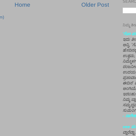
SEARCH
Home
Older Post
m)
ನಿಮ್ಮ 
'ಗೋ-ಪರಾ
ಇದು ತೀರ
ಅನ್ನಿ, 
ಹೆಸರಿನಲ
ಉತ್ತಮ, 
ನಿಮ್ಮೊ
ರಂಜನೀಯ
ಉದಯಶಂಕರ
ಪ್ರಜಾವಾ
ಈದಿನ' ವ
ಅಂಗಿಯ
ಇರಬಹು
ನಿಮ್ಮ ಬ್
ಸಮೃದ್ಧವ
ಸುಮಂಗಲ
- ನಾಗೇಶ
vee ಮನ
ವ್ಹಾರೆವ್ಹ