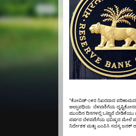
"
-
ಕೋವಿಡ್
೧೯ರ
ನಿಖರವಾದ
ಪರಿಣಾಮದ
ಅಲ್ಪಾವಧಿಯ
ಬೆಳವಣಿಗೆಯ
ದೃಷ್ಟಿಕೋನ
ಮುಂದಿನ
ದಿನಗಳಲ್ಲಿ
ಒಟ್ಟಾರೆ
ಬೇಡಿಕೆಯು
ವರ್ಷದ
ಬೆಳವಣಿಗೆಯ
ಭವಿಷ್ಯದ
ಮೇಲೆ
ಪ
ನಿರ್ದೇಶಕ
ಮತ್ತು
ಎಂಪಿಸಿ
ಸದಸ್ಯ
ಜನಕ್
ರ