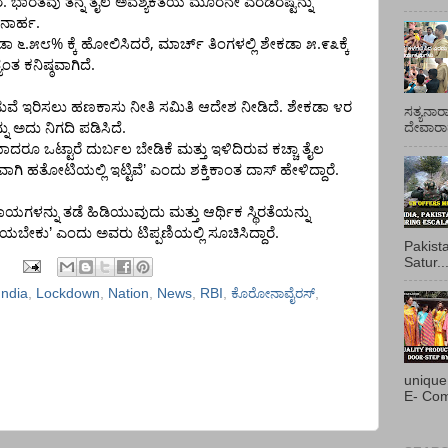
.
ೆ
ಭಾರತವು
ತನ್ನ
ತೈಲ
ಅವಶ್ಯಕತೆಯ
ಮೂರನೇ
ಎರಡರಷ್ಟನ್ನು
.
ನಾರ್ಹ
.
%
,
.
ಡಾ
೬
೫೮
ಕ್ಕೆ
ಹೋಲಿಸಿದರೆ
ಮಾರ್ಚ್
ತಿಂಗಳಲ್ಲಿ
ಶೇಕಡಾ
೫
೯೩ಕ್ಕೆ
.
ಯಂತ
ಕನಿಷ್ಠವಾಗಿದೆ
.
ುವೆ
ಇರಿಸಲು
ಹಣಕಾಸು
ನೀತಿ
ಸಮಿತಿ
ಆದೇಶ
ನೀಡಿದೆ
ಶೇಕಡಾ
೪ರ
ಸತ್ಯನಾರ
.
ನು
ಅದು
ನಿಗದಿ
ಪಡಿಸಿದೆ
ದೇವಾರಾಧ
ಿಯಾದರೂ
ಒಟ್ಟಾರೆ
ದುರ್ಬಲ
ಬೇಡಿಕೆ
ಮತ್ತು
ಇಳಿದಿರುವ
ಕಚ್ಚಾ
ತೈಲ
.
ವಾಗಿ
ಹತೋಟಿಯಲ್ಲಿ
ಇಟ್ಟಿವೆ
’
ಎಂದು
ಶಕ್ತಿಕಾಂತ
ದಾಸ್
ಹೇಳಿದ್ದಾರೆ
ಾಯಗಳನ್ನು
ತಡೆ
ಹಿಡಿಯುವುದು
ಮತ್ತು
ಆರ್ಥಿಕ
ಸ್ಥಿರತೆಯನ್ನು
.
ೆಯಬೇಕು
’
ಎಂದು
ಅವರು
ಟಿಪ್ಪಣಿಯಲ್ಲಿ
ಸೂಚಿಸಿದ್ದಾರೆ
Pakist
Satur..
India
,
Lockdown
,
Nation
,
News
,
RBI
,
ಕೊರೋನಾವೈರಸ್
,
unique
E- Com