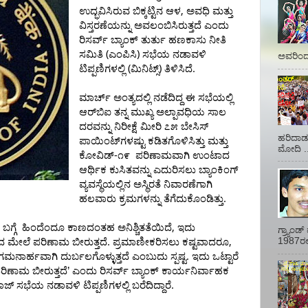
,
ಉದ್ಭವಿಸಿರುವ
ಬಿಕ್ಕಟ್ಟಿನ
ಆಳ
ಅವಧಿ
ಮತ್ತು
ವಿಸ್ತರಣೆಯನ್ನು
ಅವಲಂಬಿಸಿರುತ್ತದೆ
ಎಂದು
ರಿಸರ್ವ್
ಬ್ಯಾಂಕ್
ತುರ್ತು
ಹಣಕಾಸು
ನೀತಿ
(
)
ಸಮಿತಿ
ಎಂಪಿಸಿ
ಸಭೆಯ
ನಡಾವಳಿ
ಅವರಿಂದ 
(
)
.
ಟಿಪ್ಪಣಿಗಳಲ್ಲಿ
ಮಿನಿಟ್ಸ್
ತಿಳಿಸಿದೆ
ಮಾರ್ಚ್
ಅಂತ್ಯದಲ್ಲಿ
ನಡೆದಿದ್ದ
ಈ
ಸಭೆಯಲ್ಲಿ
ಆರ್‌ಬಿಐ
ತನ್ನ
ಮುಖ್ಯ
ಅಲ್ಪಾವಧಿಯ
ಸಾಲ
ದರವನ್ನು
ನಿರೀಕ್ಷೆ
ಮೀರಿ
೭೫
ಬೇಸಿಸ್
ಹರಿದಾಡು
ಪಾಯಿಂಟ್‌ಗಳಷ್ಟು
ಕಡಿತಗೊಳಿಸಿತ್ತು
ಮತ್ತು
ಮೋದಿ ..
-
ಕೋವಿಡ್
೧೯
ಪರಿಣಾಮವಾಗಿ
ಉಂಟಾದ
ಆರ್ಥಿಕ
ಕುಸಿತವನ್ನು
ಎದುರಿಸಲು
ಬ್ಯಾಂಕಿಂಗ್
ವ್ಯವಸ್ಥೆಯಲ್ಲಿನ
ಅಸ್ಥಿರತೆ
ನಿವಾರಣೆಗಾಗಿ
.
ಹಲವಾರು
ಕ್ರಮಗಳನ್ನು
ತೆಗೆದುಕೊಂಡಿತ್ತು
,
ಬಗ್ಗೆ
ಹಿಂದೆಂದೂ
ಕಾಣದಂತಹ
ಅನಿಶ್ಚಿತತೆಯಿದೆ
ಇದು
ಗ್ರ್ಯಾಂ
.
,
1987ರಲ್ಲ
ದ
ಮೇಲೆ
ಪರಿಣಾಮ
ಬೀರುತ್ತದೆ
ಪ್ರಮಾಣೀಕರಿಸಲು
ಕಷ್ಟವಾದರೂ
.
ಗಮನಾರ್ಹವಾಗಿ
ದುರ್ಬಲಗೊಳ್ಳುತ್ತದೆ
ಎಂಬುದು
ಸ್ಪಷ್ಟ
ಇದು
ಒಟ್ಟಾರೆ
ರಿಣಾಮ
ಬೀರುತ್ತದೆ
’
ಎಂದು
ರಿಸರ್ವ್
ಬ್ಯಾಂಕ್
ಕಾರ್ಯನಿರ್ವಾಹಕ
.
ಾಜ್
ಸಭೆಯ
ನಡಾವಳಿ
ಟಿಪ್ಪಣಿಗಳಲ್ಲಿ
ಬರೆದಿದ್ದಾರೆ