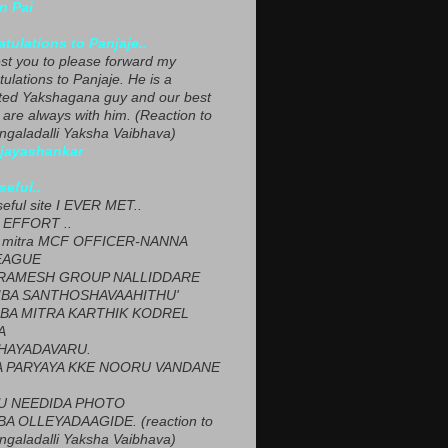
n Pai
tulations to Panjaje..
est you to please forward my
ulations to Panjaje. He is a
ted Yakshagana guy and our best
 are always with him. (Reaction to
ngaladalli Yaksha Vaibhava)
ijayashankar
seful..
seful site I EVER MET..
EFFORT ..
 mitra MCF OFFICER-NANNA
EAGUE
ARAMESH GROUP NALLIDDARE
BA SANTHOSHAVAAHITHU'
BA MITRA KARTHIK KODREL
A
HAYADAVARU.
 PARYAYA KKE NOORU VANDANE
U NEEDIDA PHOTO
A OLLEYADAAGIDE. (reaction to
ngaladalli Yaksha Vaibhava)