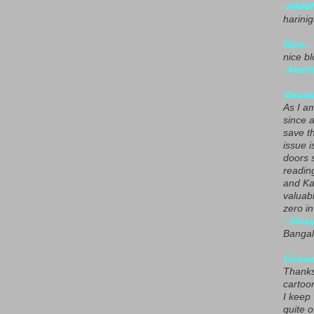
-HARI
harini
Nice..
nice blo
-Amrit
Valuab
As I am
since 
save t
issue i
doors 
readin
and Ka
valuab
zero i
- Vina
Bangal
Consu
Thanks
cartoo
I keep
quite o