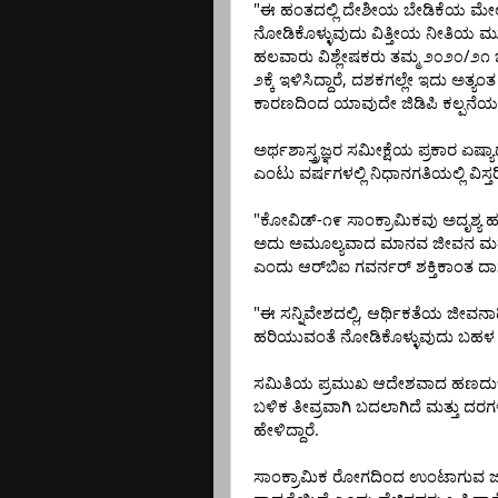
"
ಈ
ಹಂತದಲ್ಲಿ
ದೇಶೀಯ
ಬೇಡಿಕೆಯ
ಮೇಲ
ನೋಡಿಕೊಳ್ಳುವುದು
ವಿತ್ತೀಯ
ನೀತಿಯ
ಮು
/
ಹಲವಾರು
ವಿಶ್ಲೇಷಕರು
ತಮ್ಮ
೨೦೨೦
೨೧
,
೨ಕ್ಕೆ
ಇಳಿಸಿದ್ದಾರೆ
ದಶಕಗಲ್ಲೇ
ಇದು
ಅತ್ಯಂತ
ಕಾರಣದಿಂದ
ಯಾವುದೇ
ಜಿಡಿಪಿ
ಕಲ್ಪನೆಯನ
ಅರ್ಥಶಾಸ್ತ್ರಜ್ಞರ
ಸಮೀಕ್ಷೆಯ
ಪ್ರಕಾರ
ಏಷ್ಯ
ಎಂಟು
ವರ್ಷಗಳಲ್ಲಿ
ನಿಧಾನಗತಿಯಲ್ಲಿ
ವಿಸ್ತ
"
-
ಕೋವಿಡ್
೧೯
ಸಾಂಕ್ರಾಮಿಕವು
ಅದೃಶ್ಯ
ಹ
ಅದು
ಅಮೂಲ್ಯವಾದ
ಮಾನವ
ಜೀವನ
ಮತ
ಎಂದು
ಆರ್‌ಬಿಐ
ಗವರ್ನರ್
ಶಕ್ತಿಕಾಂತ
ದಾ
"
,
ಈ
ಸನ್ನಿವೇಶದಲ್ಲಿ
ಆರ್ಥಿಕತೆಯ
ಜೀವನಾ
ಹರಿಯುವಂತೆ
ನೋಡಿಕೊಳ್ಳುವುದು
ಬಹಳ
ಸಮಿತಿಯ
ಪ್ರಮುಖ
ಆದೇಶವಾದ
ಹಣದುಬ
ಬಳಿಕ
ತೀವ್ರವಾಗಿ
ಬದಲಾಗಿದೆ
ಮತ್ತು
ದರಗಳ
.
ಹೇಳಿದ್ದಾರೆ
ಸಾಂಕ್ರಾಮಿಕ
ರೋಗದಿಂದ
ಉಂಟಾಗುವ
ಜ