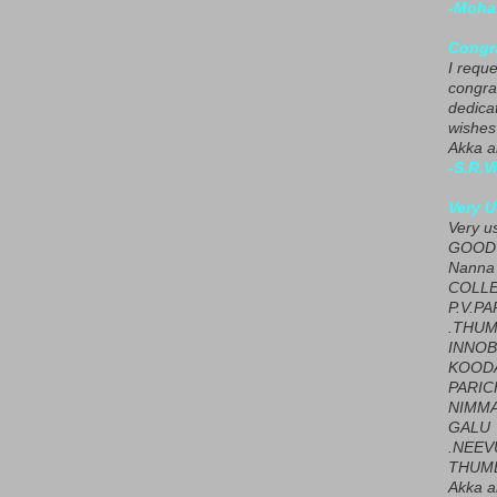
-Moha
Congra
I requ
congrat
dedica
wishes
Akka a
-S.R.V
Very U
Very u
GOOD 
Nanna
COLL
P.V.P
.THUM
INNOB
KOOD
PARIC
NIMMA
GALU
.NEEV
THUMB
Akka a