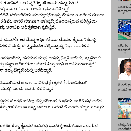
-
ೆ
ಕೋವಿಡ್
೧೯ರ
ವ್ಯತಿರಿಕ್ತ
ಪರಿಣಾಮ
ಹೆಚ್ಚಾಗದಂತೆ
ಬಡಾವಣೆ
"
.
ಖ್ಯ
ಸವಾಲು
ಎಂದು
ಅವರು
ನಮೂದಿಸಿದ್ದಾರೆ
ಸತ್ಯನಾ
.
ಜಿಡಿಪಿ
ಬೆಳವಣಿಗೆಯ
ಮುನ್ಸೂಚನೆಯನ್ನು
ಶೇಕಡಾ
೧
೫ರಿಂದ
ಶೇಕಡಾ
,
ಕಡಿಮೆ
ಆದರೆ
ವೇಗವಾಗಿ
ಅಭಿವೃದ್ಧಿ
ಹೊಂದುತ್ತಿರುವ
ಪರಿಸ್ಥಿತಿಯ
.
್ನು
ಆರ್‌ಬಿಐ
ಅಧಿಕೃತವಾಗಿ
ಕೈಬಿಟ್ಟಿದೆ
ಾದ
ಮೂರನೇ
ಅತಿದೊಡ್ಡ
ಆರ್ಥಿಕತೆಯು
ಮೊದಲ
ತ್ರೈಮಾಸಿಕದಲ್ಲಿ
.
ರಿಸಲಿದೆ
ಮತ್ತು
ಈ
ತ್ರೈಮಾಸಿಕದಲ್ಲಿ
ಮತ್ತಷ್ಟು
ನಿಧಾನವಾಗಲಿದೆ
ಪರಿಸರ ಸ
ಸಜ್ಜಾಗಿದ
,
,
ಂತಕನಾಗಿದ್ದು
ಹರಡುವ
ಮುನ್ನ
ಅದನ್ನು
ನಿಗ್ರಹಿಸಬೇಕು
ಇಲ್ಲದಿದ್ದಲ್ಲಿ
"
್ತು
ಸ್ಥೂಲ
ಆರ್ಥಿಕತೆಯ
ಮೇಲೆ
ತೀವ್ರ
ಹಾನಿ
ಉಂಟುಮಾಡುತ್ತದೆ
.
ಸ್
ತಮ್ಮ
ಟಿಪ್ಪಣಿಯಲ್ಲಿ
ಬರೆದಿದ್ದಾರೆ
ಡಿಯಾಗಿರುವ
ಹಣಕಾಸು
ವಿವಿಧ
ಕ್ಷೇತ್ರಗಳಿಗೆ
ಸುಲಲಿತವಾಗಿ
ಹಿಂದೆ ನ
"
.
ಮುಖ್ಯ
ಎಂದು
ಅವರು
ಬರೆದಿದ್ದಾರೆ
ಊಟ ಆಯ್
್ಬರದ
ಹೊರನೋಟವು
ಫೆಬ್ರವರಿಯಲ್ಲಿ
ಕೊನೆಯ
ಬಾರಿಗೆ
ಸಭೆ
ನಡೆದ
ನ್ನು
ಇಳಿಸಲು
ಸಾಕಷ್ಟು
ಅವಕಾಶ
ಒದಗಿಸಿದೆ
ಎಂದು
ಹೆಚ್ಚಿನ
ಸದಸ್ಯರು
ಪಟ್ಟಿಯಲ
ಾಗತಿಕ
ಕಚ್ಚಾ
ತೈಲದರ
ಕುಸಿತವು
ಭಾರತಕ್ಕೆ
ಅನುಕೂಲಕರವಾಗುವ
ಅಂತಹವರ