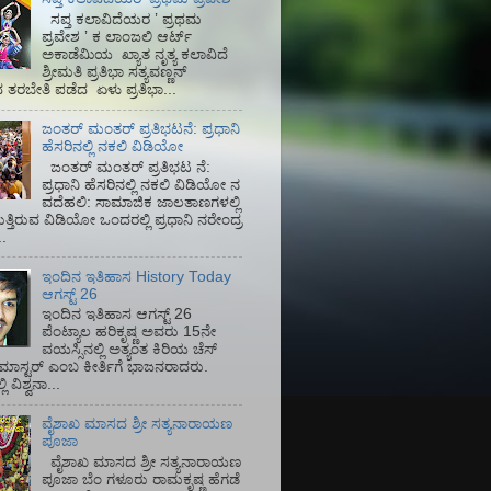
ಸಪ್ತ ಕಲಾವಿದೆಯರ ʼ ಪ್ರಥಮ
ಪ್ರವೇಶ ʼ ಕ ಲಾಂಜಲಿ ಆರ್ಟ್
ಅಕಾಡೆಮಿಯ‌ ಖ್ಯಾತ ನೃತ್ಯ ಕಲಾವಿದೆ
ಶ್ರೀಮತಿ ಪ್ರತಿಭಾ ಸತ್ಯವಣ್ಣನ್
ತರಬೇತಿ ಪಡೆದ ಏಳು ಪ್ರತಿಭಾ...
ಜಂತರ್ ಮಂತರ್ ಪ್ರತಿಭಟನೆ: ಪ್ರಧಾನಿ
ಹೆಸರಿನಲ್ಲಿ ನಕಲಿ ವಿಡಿಯೋ
ಜಂತರ್ ಮಂತರ್ ಪ್ರತಿಭಟ ನೆ:
ಪ್ರಧಾನಿ ಹೆಸರಿನಲ್ಲಿ ನಕಲಿ ವಿಡಿಯೋ ನ
ವದೆಹಲಿ: ಸಾಮಾಜಿಕ ಜಾಲತಾಣಗಳಲ್ಲಿ
ತ್ತಿರುವ ವಿಡಿಯೋ ಒಂದರಲ್ಲಿ ಪ್ರಧಾನಿ ನರೇಂದ್ರ
.
ಇಂದಿನ ಇತಿಹಾಸ History Today
ಆಗಸ್ಟ್ 26
ಇಂದಿನ ಇತಿಹಾಸ ಆಗಸ್ಟ್ 26
ಪೆಂಟ್ಯಾಲ ಹರಿಕೃಷ್ಣ ಅವರು 15ನೇ
ವಯಸ್ಸಿನಲ್ಲಿ ಅತ್ಯಂತ ಕಿರಿಯ ಚೆಸ್
ಡ್ ಮಾಸ್ಟರ್ ಎಂಬ ಕೀರ್ತಿಗೆ ಭಾಜನರಾದರು.
ಿ ವಿಶ್ವನಾ...
ವೈಶಾಖ ಮಾಸದ ಶ್ರೀ ಸತ್ಯನಾರಾಯಣ
ಪೂಜಾ
ವೈಶಾಖ ಮಾಸದ ಶ್ರೀ ಸತ್ಯನಾರಾಯಣ
ಪೂಜಾ ಬೆಂ ಗಳೂರು ರಾಮಕೃಷ್ಣ ಹೆಗಡೆ