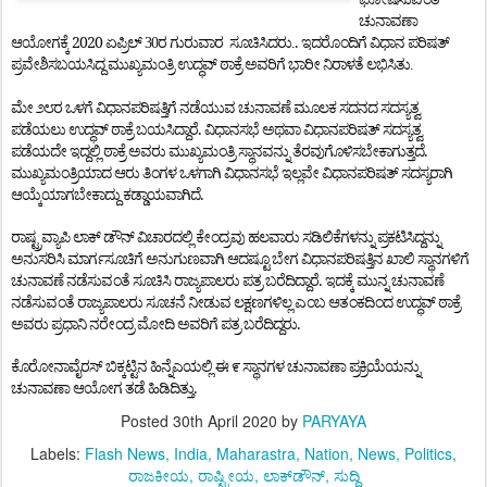
ಚುನಾವಣಾ
2020
.
ಆಯೋಗಕ್ಕೆ
ಏಪ್ರಿಲ್ 30ರ ಗುರುವಾರ
ಸೂಚಿಸಿದರು.
ಇದರೊಂದಿಗೆ
ವಿಧಾನ
ಪರಿಷತ್
ಪ್ರವೇಶಿಸಬಯಸಿದ್ದ
ಮುಖ್ಯಮಂತ್ರಿ
ಉದ್ಧವ್
ಠಾಕ್ರೆ
ಅವರಿಗೆ
ಭಾರೀ
ನಿರಾಳತೆ
ಲಭಿಸಿತು.
ಮೇ
೨೮ರ
ಒಳಗೆ
ವಿಧಾನಪರಿಷತ್ತಿಗೆ
ನಡೆಯುವ
ಚುನಾವಣೆ
ಮೂಲಕ
ಸದನದ
ಸದಸ್ಯತ್ವ
.
ಪಡೆಯಲು
ಉದ್ಧವ್
ಠಾಕ್ರೆ
ಬಯಸಿದ್ದಾರೆ
ವಿಧಾನಸಭೆ
ಅಥವಾ
ವಿಧಾನಪರಿಷತ್
ಸದಸ್ಯತ್ವ
.
ಪಡೆಯದೇ
ಇದ್ದಲ್ಲಿ
ಠಾಕ್ರೆ
ಅವರು
ಮುಖ್ಯಮಂತ್ರಿ
ಸ್ಥಾನವನ್ನು
ತೆರವುಗೊಳಿಸಬೇಕಾಗುತ್ತದೆ
ಮುಖ್ಯಮಂತ್ರಿಯಾದ
ಆರು
ತಿಂಗಳ
ಒಳಗಾಗಿ
ವಿಧಾನಸಭೆ
ಇಲ್ಲವೇ
ವಿಧಾನಪರಿಷತ್
ಸದಸ್ಯರಾಗಿ
.
ಆಯ್ಕೆಯಾಗಬೇಕಾದ್ದು
ಕಡ್ಡಾಯವಾಗಿದೆ
ರಾಷ್ಟ್ರವ್ಯಾಪಿ
ಲಾಕ್
ಡೌನ್
ವಿಚಾರದಲ್ಲಿ
ಕೇಂದ್ರವು
ಹಲವಾರು
ಸಡಿಲಿಕೆಗಳನ್ನು
ಪ್ರಕಟಿಸಿದ್ದನ್ನು
ಅನುಸರಿಸಿ
ಮಾರ್ಗಸೂಚಿಗೆ
ಅನುಗುಣವಾಗಿ
ಆದಷ್ಟೂ
ಬೇಗ
ವಿಧಾನಪರಿಷತ್ತಿನ
ಖಾಲಿ
ಸ್ಥಾನಗಳಿಗೆ
.
ಚುನಾವಣೆ
ನಡೆಸುವಂತೆ
ಸೂಚಿಸಿ
ರಾಜ್ಯಪಾಲರು
ಪತ್ರ
ಬರೆದಿದ್ದಾರೆ
ಇದಕ್ಕೆ
ಮುನ್ನ
ಚುನಾವಣೆ
ನಡೆಸುವಂತೆ
ರಾಜ್ಯಪಾಲರು
ಸೂಚನೆ
ನೀಡುವ
ಲಕ್ಷಣಗಳಿಲ್ಲ
ಎಂಬ
ಆತಂಕದಿಂದ
ಉದ್ಧವ್
ಠಾಕ್ರೆ
.
ಅವರು
ಪ್ರಧಾನಿ
ನರೇಂದ್ರ
ಮೋದಿ
ಅವರಿಗೆ
ಪತ್ರ
ಬರೆದಿದ್ದರು
ಕೊರೋನಾವೈರಸ್
ಬಿಕ್ಕಟ್ಟಿನ
ಹಿನ್ನೆಎಯಲ್ಲಿ
ಈ
೯
ಸ್ಥಾನಗಳ
ಚುನಾವಣಾ
ಪ್ರಕ್ರಿಯೆಯನ್ನು
.
ಚುನಾವಣಾ
ಆಯೋಗ
ತಡೆ
ಹಿಡಿದಿತ್ತು
Posted
30th April 2020
by
PARYAYA
Labels:
Flash News
India
Maharastra
Nation
News
Politics
ರಾಜಕೀಯ
ರಾಷ್ಟ್ರೀಯ
ಲಾಕ್‌ಡೌನ್
ಸುದ್ದಿ