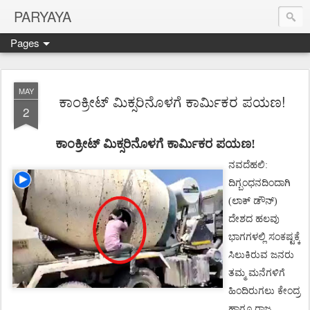
PARYAYA
Pages
MAY
ಕಾಂಕ್ರೀಟ್ ಮಿಕ್ಸರಿನೊಳಗೆ ಕಾರ್ಮಿಕರ ಪಯಣ!
2
ಕಾಂಕ್ರೀಟ್
ಮಿಕ್ಸರಿನೊಳಗೆ
ಕಾರ್ಮಿಕರ ಪಯಣ!
ನವದೆಹಲಿ
:
ದಿಗ್ಬಂಧನದಿಂದಾಗಿ
ಲಾಕ್
ಡೌನ್
(
)
ದೇಶದ
ಹಲವು
ಭಾಗಗಳಲ್ಲಿ
ಸಂಕಷ್ಟಕ್ಕೆ
ಸಿಲುಕಿರುವ
ಜನರು
ತಮ್ಮ
ಮನೆಗಳಿಗೆ
ಹಿಂದಿರುಗಲು
ಕೇಂದ್ರ
ಹಾಗೂ
ರಾಜ್ಯ