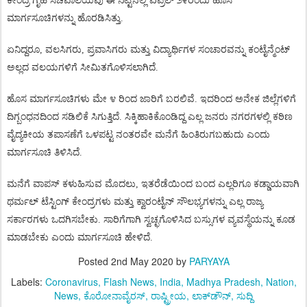
ಕೇಂದ್ರ
ಗೃಹ
ಸಚಿವಾಲಯವು
ಈ
ನಿಟ್ಟಿನಲ್ಲಿ
ಏಪ್ರಿಲ್
೨೯ರಂದು
ಹೊಸ
ಮಾರ್ಗಸೂಚಿಗಳನ್ನು
ಹೊರಡಿಸಿತ್ತು
.
ಏನಿದ್ದರೂ
,
ವಲಸಿಗರು
,
ಪ್ರವಾಸಿಗರು
ಮತ್ತು
ವಿದ್ಯಾರ್ಥಿಗಳ
ಸಂಚಾರವನ್ನು
ಕಂಟೈನ್ಮೆಂಟ್
ಅಲ್ಲದ
ವಲಯಗಳಿಗೆ
ಸೀಮಿತಗೊಳಿಸಲಾಗಿದೆ
.
ಹೊಸ
ಮಾರ್ಗಸೂಚಿಗಳು
ಮೇ
೪
ರಿಂದ
ಜಾರಿಗೆ
ಬರಲಿವೆ
.
ಇದರಿಂದ
ಅನೇಕ
ಜಿಲ್ಲೆಗಳಿಗೆ
ದಿಗ್ಬಂಧನದಿಂದ
ಸಡಿಲಿಕೆ
ಸಿಗುತ್ತಿದೆ
.
ಸಿಕ್ಕಿಹಾಕಿಕೊಂಡಿದ್ದ
ಎಲ್ಲ
ಜನರು
ನಗರಗಳಲ್ಲಿ
ಕಠಿಣ
ವೈದ್ಯಕೀಯ
ತಪಾಸಣೆಗೆ
ಒಳಪಟ್ಟ
ನಂತರವೇ
ಮನೆಗೆ
ಹಿಂತಿರುಗಬಹುದು
ಎಂದು
ಮಾರ್ಗಸೂಚಿ
ತಿಳಿಸಿದೆ
.
ಮನೆಗೆ
ವಾಪಸ್
ಕಳುಹಿಸುವ
ಮೊದಲು
,
ಇತರೆಡೆಯಿಂದ
ಬಂದ
ಎಲ್ಲರಿಗೂ
ಕಡ್ಡಾಯವಾಗಿ
ಥರ್ಮಲ್
ಟೆಸ್ಟಿಂಗ್
ಕೇಂದ್ರಗಳು
ಮತ್ತು
ಕ್ವಾರಂಟೈನ್
ಸೌಲಭ್ಯಗಳನ್ನು
ಎಲ್ಲ
ರಾಜ್ಯ
ಸರ್ಕಾರಗಳು
ಒದಗಿಸಬೇಕು
.
ಸಾರಿಗೆಗಾಗಿ
ಸ್ವಚ್ಛಗೊಳಿಸಿದ
ಬಸ್ಸುಗಳ
ವ್ಯವಸ್ಥೆಯನ್ನು
ಕೂಡ
ಮಾಡಬೇಕು
ಎಂದು
ಮಾರ್ಗಸೂಚಿ
ಹೇಳಿದೆ
.
Posted
2nd May 2020
by
PARYAYA
Labels:
Coronavirus
Flash News
India
Madhya Pradesh
Nation
News
ಕೊರೋನಾವೈರಸ್
ರಾಷ್ಟ್ರೀಯ
ಲಾಕ್‌ಡೌನ್
ಸುದ್ದಿ