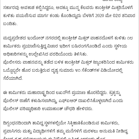
ಸರ್ಕಾರವು
ಅವಕಾಶ
ಕಲ್ಪಿಸಿದ್ದರೂ
ಅದಕ್ಕೂ
ಮುನ್ನ
ಕೆಲವರು
ಕಾಂಕ್ರೀಟ್
ಮಿಕ್ಸರಿನೊಳಗೆ
,
ಕುಳಿತು
ಪಯಣಿಸುವ
ಮಾರ್ಗ
ಕಂಡು
ಕೊಂಡಿದ್ದುದು
ಬೆಳಕಿಗೆ
ಮೇ 02ರ ಶನಿವಾರ
2020
ಬಂದಿತು.
ಮಧ್ಯಪ್ರದೇಶದ
ಇಂದೋರ್
ನಗರದಲ್ಲಿ
ಕಾಂಕ್ರೀಟ್
ಮಿಕ್ಸರ್
ವಾಹನದೊಳಗೆ
ಕುಳಿತು
೧೮
ಕಾರ್ಮಿಕರು
ಪ್ರಯಾಣಿಸುತ್ತಿದ್ದ
ವಿಚಾರ
ಇದೀಗ
ಬಹಿರಂಗಗೊಂಡಿದೆ
ಎಂದು
ಸ್ಥಳೀಯ
ಅಧಿಕಾರಿಗಳನ್ನು
ಉಲ್ಲೇಖಿಸಿದ
ವರದಿಯೊಂದು
ತಿಳಿಸಿತು.
ಪೊಲೀಸರು
ವಾಹನವನ್ನು
ತಡೆದ
ಬಳಿಕ
ಕಾಂಕ್ರೀಟ್
ಮಿಕ್ಸರ್
ಟ್ಯಾಂಕರಿನಿಂದ
ಕಾರ್ಮಿಕರು
ಒಬ್ಬೊಬ್ಬರೇ
ಹೊರ
ಬರುತ್ತಿರುವ
ದೃಶ್ಯ
ಸುಮಾರು
೪೧
ಸೆಕೆಂಡ್
ಗಳ
ವಿಡಿಯೋದಲ್ಲಿ
ಸೆರೆಯಾಗಿದೆ
.
ಈ
ಕಾರ್ಮಿಕರು
ಮಹಾರಾಷ್ಟ್ರದಿಂದ
ಲಖನೌಗೆ
ಪ್ರಯಾಣ
ಹೊರಟಿದ್ದರು
.
ಟ್ರಕ್ಕನ್ನು
ಪೊಲೀಸ್
ಠಾಣೆಗೆ
ಕಳುಹಿಸಲಾಗಿದ್ದು
,
ಎಫ್
ಐಆರ್
ದಾಖಲಿಸಿಕೊಳ್ಳಲಾಗಿದೆ
ಎಂದು
ಪೊಲೀಸ್
ವರಿಷ್ಠಾಧಿಕಾರಿ
ಉಮಾಕಾಂತ್
ಚೌಧರಿ
ಹೇಳಿದರು
.
ದಿಗ್ಬಂಧನದಿಂದಾಗಿ
ತಾವಿದ್ದ
ಸ್ಥಳಗಳಲ್ಲಿಯೇ
ಸಿಕ್ಕಿಹಾಕಿಕೊಂಡಿರುವ
ಕಾರ್ಮಿಕರು
,
ಪ್ರವಾಸಿಗರು
ಮತ್ತು
ವಿದ್ಯಾರ್ಥಿಗಳಿಗೆ
ತಮ್ಮ
ಮನೆಗಳಿಗೆ
ಮರಳಲು
ಅನುಮತಿ
ನೀಡಿದ್ದ