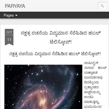
PARYAYA
Pages
ನಕ್ಷತ್ರ ರಚನೆಯ ವಿದ್ಯಮಾನ ಸೆರೆಹಿಡಿದ ಹಬಲ್
OCT
11
ಟೆಲಿಸ್ಕೋಪ್!
ನಕ್ಷತ್ರ
ರಚನೆಯ
ವಿದ್ಯಮಾನ
ಸೆರೆಹಿಡಿದ
ಹಬಲ್
ಟೆಲಿಸ್ಕೋಪ್
!
ವಾಷಿಂಗ್ಟನ್
:
ನಾಸಾದ
ಹಬಲ್
ಬಾಹ್ಯಾಕಾಶ
ದೂರದರ್ಶಕವು
ದಿನಕ್ಕೊಂದು
ಬ್ರಹ್ಮಾಂಡದ
ಅಚ್ಚರಿಯನ್ನು
ಉಂಟು
ಮಾಡುತ್ತಿದ್ದು,
ಭೂಮಿಯಿಂದ