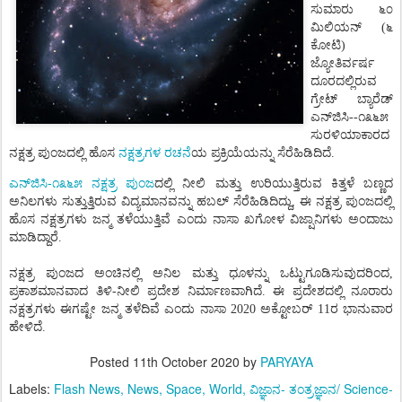
ಸುಮಾರು
೬೦
ಮಿಲಿಯನ್
(
೬
ಕೋಟಿ
)
ಜ್ಯೋತಿರ್ವರ್ಷ
ದೂರದಲ್ಲಿರುವ
ಗ್ರೇಟ್
ಬ್ಯಾರೆಡ್
ಎನ್
ಜಿಸಿ
--
೧೩೬೫
ಸುರಳಿಯಾಕಾರದ
ರಚನೆ
ನಕ್ಷತ್ರ
ಪುಂಜದಲ್ಲಿ
ಹೊಸ
ನಕ್ಷತ್ರಗಳ
ಯ
ಪ್ರಕ್ರಿಯೆಯನ್ನು
ಸೆರೆಹಿಡಿದಿದೆ
.
ಪುಂಜ
ಎನ್
ಜಿಸಿ
-
೧೩೬೫
ನಕ್ಷತ್ರ
ದಲ್ಲಿ
ನೀಲಿ
ಮತ್ತು
ಉರಿಯುತ್ತಿರುವ
ಕಿತ್ತಳೆ
ಬಣ್ಣದ
ಅನಿಲಗಳು
ಸುತ್ತುತ್ತಿರುವ
ವಿದ್ಯಮಾನವನ್ನು
ಹಬಲ್
ಸೆರೆಹಿಡಿದಿದ್ದು
,
ಈ
ನಕ್ಷತ್ರ
ಪುಂಜದಲ್ಲಿ
ಹೊಸ
ನಕ್ಷತ್ರಗಳು
ಜನ್ಮ
ತಳೆಯುತ್ತಿವೆ
ಎಂದು
ನಾಸಾ
ಖಗೋಳ
ವಿಜ್ಷಾನಿಗಳು
ಅಂದಾಜು
ಮಾಡಿದ್ದಾರೆ
.
ನಕ್ಷತ್ರ
ಪುಂಜದ
ಅಂಚಿನಲ್ಲಿ
ಅನಿಲ
ಮತ್ತು
ಧೂಳನ್ನು
ಒಟ್ಟುಗೂಡಿಸುವುದರಿಂದ
,
ಪ್ರಕಾಶಮಾನವಾದ
ತಿಳಿ
-
ನೀಲಿ
ಪ್ರದೇಶ
ನಿರ್ಮಾಣವಾಗಿದೆ
.
ಈ
ಪ್ರದೇಶದಲ್ಲಿ
ನೂರಾರು
ನಕ್ಷತ್ರಗಳು
ಈಗಷ್ಟೇ
ಜನ್ಮ
ತಳೆದಿವೆ
ಎಂದು
ನಾಸಾ
2020
ಅಕ್ಟೋಬರ್ 11ರ ಭಾನುವಾರ
ಹೇಳಿದೆ
.
Posted
11th October 2020
by
PARYAYA
Labels:
Flash News
News
Space
World
ವಿಜ್ಞಾನ- ತಂತ್ರಜ್ಞಾನ/ Science-