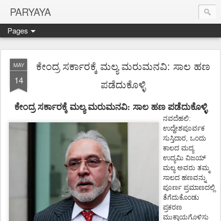
PARYAYA
Pages
ಕೇಂದ್ರ ಸರ್ಕಾರಕ್ಕೆ ಮಲ್ಯ ಮರುಮನವಿ: ಸಾಲ ಹಣ
MAY
14
ಪಡೆದುಕೊಳ್ಳಿ
ಕೇಂದ್ರ
ಸರ್ಕಾರಕ್ಕೆ
ಮಲ್ಯ
ಮರುಮನವಿ: ಸಾಲ ಹಣ ಪಡೆದುಕೊಳ್ಳಿ
ನವದೆಹಲಿ
:
ಉದ್ದೇಶಪೂರ್ವಕ
ಸುಸ್ತಿದಾರ
,
ಒಂದು
ಕಾಲದ
ಮದ್ಯ
ಉದ್ಯಮಿ
ವಿಜಯ್
ಮಲ್ಯ
ಅವರು
ತಮ್ಮ
ಸಾಲದ
ಹಣವನ್ನು
ಪೂರ್ಣ
ಪ್ರಮಾಣದಲ್ಲಿ
ತೆಗೆದುಕೊಂಡು
ಪ್ರಕರಣ
ಮುಕ್ತಾಯಗೊಳಿಸು