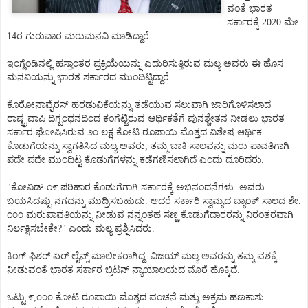
ವಂತೆ
ಭಾರತ
ಸರ್ಕಾರಕ್ಕೆ
2020
ಮೇ
14ರ ಗುರುವಾರ ಮರುಮನವಿ
ಮಾಡಿದ್ದಾರೆ
.
ಇಂಗ್ಲೆಂಡಿನಲ್ಲಿ
ಹಸ್ತಾಂತರ
ಪ್ರಕ್ರಿಯೆಯನ್ನು
ಎದುರಿಸುತ್ತಿರುವ
ಮಲ್ಯ
ಅವರು
ಈ
ಹೊಸ
ಮನವಿಯನ್ನು
ಭಾರತ
ಸರ್ಕಾರದ
ಮುಂದಿಟ್ಟಿದ್ದಾರೆ
.
ಕೊರೋನಾವೈರಸ್
ಹರಡುವಿಕೆಯನ್ನು
ತಡೆಯುವ
ಸಲುವಾಗಿ
ಜಾರಿಗೊಳಿಸಲಾದ
ರಾಷ್ಟ್ರವಾಪಿ
ದಿಗ್ಬಂಧನದಿಂದ
ಕಂಗೆಟ್ಟಿರುವ
ಆರ್ಥಿಕತೆಗೆ
ಪುನಶ್ಚೇತನ
ನೀಡಲು
ಭಾರತ
ಸರ್ಕಾರ
ಘೋಷಿಸಿರುವ
೨೦
ಲಕ್ಷ
ಕೋಟಿ
ರೂಪಾಯಿ
ಮೊತ್ತದ
ವಿಶೇಷ
ಆರ್ಥಿಕ
ಕೊಡುಗೆಯನ್ನು
ಸ್ವಾಗತಿಸಿದ
ಮಲ್ಯ
ಅವರು
,
ತಮ್ಮ
ಬಾಕಿ
ಸಾಲವನ್ನು
ಮರು
ಪಾವತಿಗಾಗಿ
ಪದೇ
ಪದೇ
ಮುಂದಿಟ್ಟ
ಕೊಡುಗೆಗಳನ್ನು
ಕಡೆಗಣಿಸಲಾಗಿದೆ
ಎಂದು
ದೂರಿದರು
.
"
ಕೋವಿಡ್
-
೧೯
ಪರಿಹಾರ
ಕೊಡುಗೆಗಾಗಿ
ಸರ್ಕಾರಕ್ಕೆ
ಅಭಿನಂದನೆಗಳು
.
ಅವರು
ಬಯಸಿದಷ್ಟು
ನಗದನ್ನು
ಮುದ್ರಿಸಬಹುದು
.
ಆದರೆ
ಸರ್ಕಾರಿ
ಸ್ವಾಮ್ಯದ
ಬ್ಯಾಂಕ್
ಸಾಲದ
ಶೇ
.
೧೦೦
ಮರುಪಾವತಿಯನ್ನು
ನೀಡುವ
ನನ್ನಂತಹ
ಸಣ್ಣ
ಕೊಡುಗೆದಾರರನ್ನು
ನಿರಂತರವಾಗಿ
ನಿರ್ಲಕ್ಷಿಸಬೇಕೇ
?"
ಎಂದು
ಮಲ್ಯ
ಪ್ರಶ್ನಿಸಿದರು
.
ಕಿಂಗ್
ಫಿಶರ್
ಏರ್
ಲೈನ್ಸ್
ಮಾಲೀಕರಾಗಿದ್ದ
ವಿಜಯ್
ಮಲ್ಯ
ಅವರನ್ನು
ತಮ್ಮ
ವಶಕ್ಕೆ
ನೀಡುವಂತೆ
ಭಾರತ
ಸರ್ಕಾರ
ಬ್ರಿಟನ್
ನ್ಯಾಯಾಲಯದ
ಮೊರೆ
ಹೊಕ್ಕಿದೆ
.
ಒಟ್ಟು
೯
,
೦೦೦
ಕೋಟಿ
ರೂಪಾಯಿ
ಮೊತ್ತದ
ವಂಚನೆ
ಮತ್ತು
ಅಕ್ರಮ
ಹಣಕಾಸು