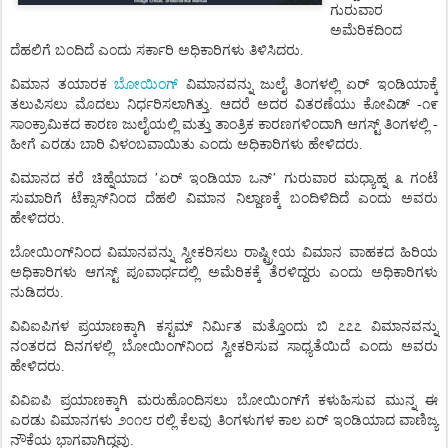
ಗುರುವಾರ
ಅಮೆರಿಕದಿಂದ
ದೆಹಲಿಗೆ
ಬಂದಿದೆ
ಎಂದು
ಸರ್ಕಾರಿ
ಅಧಿಕಾರಿಗಳು
ತಿಳಿಸಿದರು.
ಬೋಯಿಂಗ್
ವಿಮಾನ
ತಯಾರಕ
ವಿಮಾನವನ್ನು
ಜುಲೈ
ತಿಂಗಳಲ್ಲಿ
ಏರ್
ಇಂಡಿಯಾಕ್ಕೆ
ತಲುಪಿಸಲು
ಮೊದಲು
ನಿರ್ಧರಿಸಲಾಗಿತ್ತು
.
ಆದರೆ
ಅದರ
ವಿತರಣೆಯು
ಕೋವಿಡ್
-
೧೯
ಸಾಂಕ್ರಾಮಿಕದ
ಕಾರಣ
ಜುಲೈಯಲ್ಲಿ
ಮತ್ತು
ತಾಂತ್ರಿಕ
ಕಾರಣಗಳಿಂದಾಗಿ
ಆಗಸ್ಟ್
ತಿಂಗಳಲ್ಲಿ
-
ಹೀಗೆ
ಎರಡು
ಬಾರಿ
ವಿಳಂಬವಾಯಿತು
ಎಂದು
ಅಧಿಕಾರಿಗಳು
ಹೇಳಿದರು
.
ವಿಮಾನದ
ಕರೆ
ಚಿಹ್ನೆಯಾದ
’
ಏರ್
ಇಂಡಿಯಾ
ಒನ್
’
ಗುರುವಾರ
ಮಧ್ಯಾಹ್ನ
೩
ಗಂಟೆ
ಸುಮಾರಿಗೆ
ಟೆಕ್ಸಾಸ್
ನಿಂದ
ದೆಹಲಿ
ವಿಮಾನ
ನಿಲ್ದಾಣಕ್ಕೆ
ಬಂದಿಳಿದಿದೆ
ಎಂದು
ಅವರು
ಹೇಳಿದರು
.
ಬೋಯಿಂಗ್
ನಿಂದ
ವಿಮಾನವನ್ನು
ಸ್ವೀಕರಿಸಲು
ರಾಷ್ಟ್ರೀಯ
ವಿಮಾನ
ವಾಹಕದ
ಹಿರಿಯ
ಅಧಿಕಾರಿಗಳು
ಆಗಸ್ಟ್
ಪೂವಾರ್ಧದಲ್ಲಿ
ಅಮೆರಿಕಕ್ಕೆ
ತೆರಳಿದ್ದರು
ಎಂದು
ಅಧಿಕಾರಿಗಳು
ನುಡಿದರು
.
ವಿವಿಐಪಿಗಳ
ಪ್ರಯಾಣಕ್ಕಾಗಿ
ಕಸ್ಟಮ್
ನಿರ್ಮಿತ
ಮತ್ತೊಂದು
ಬಿ
೭೭೭
ವಿಮಾನವನ್ನು
ನಂತರದ
ದಿನಗಳಲ್ಲಿ
ಬೋಯಿಂಗ್
ನಿಂದ
ಸ್ವೀಕರಿಸುವ
ಸಾಧ್ಯತೆಯಿದೆ
ಎಂದು
ಅವರು
ಹೇಳಿದರು
.
ವಿವಿಐಪಿ
ಪ್ರಯಾಣಕ್ಕಾಗಿ
ಮರುಹೊಂದಿಸಲು
ಬೋಯಿಂಗ್
ಗೆ
ಕಳುಹಿಸುವ
ಮುನ್ನ
ಈ
ಎರಡು
ವಿಮಾನಗಳು
೨೦೧೮
ರಲ್ಲಿ
ಕೆಲವು
ತಿಂಗಳುಗಳ
ಕಾಲ
ಏರ್
ಇಂಡಿಯಾದ
ವಾಣಿಜ್ಯ
ನೌಕೆಯ
ಭಾಗವಾಗಿದ್ದವು
.