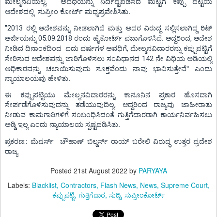
ಮೇಲ್ಮನವಿಯಲ್ಲಿ
ಅವಧಿಯನ್ನು ನಿರ್ದಿಷ್ಟಪಡಿಸದ ಮಟ್ಟಿಗೆ ಕಪ್ಪು ಪಟ್ಟಿಯ
,
ಆದೇಶದಲ್ಲಿ
ಸುಪ್ರೀಂ ಕೋರ್ಟ್
ಮಧ್ಯಪ್ರವೇಶಿಸಿತು.
ರಲ್ಲಿ ಆದೇಶವನ್ನು
ನೀಡಲಾಗಿದೆ
ಮತ್ತು
ಅದರ ವಿರುದ್ಧ ಸಲ್ಲಿಸಲಾಗಿದ್ದ
ರಿಟ್
"2013
ಅರ್ಜಿಯನ್ನು
ರಂದು
ಹೈಕೋರ್ಟ್‌
ವಜಾಗೊಳಿಸಿ
ದೆ. ಆದ್ದರಿಂದ
ಆದೇಶ
05.09.2018
,
ನೀಡಿದ ದಿನಾಂಕದಿಂದ
ಐದು ವರ್ಷಗಳ ಅವಧಿಗೆ
ಮೇಲ್ಮನವಿದಾರರನ್ನು ಕಪ್ಪುಪಟ್ಟಿಗೆ
,
ಸೇರಿಸುವ ಆದೇಶವನ್ನು ಜಾರಿಗೊಳಿಸಲು ಸಂವಿಧಾನದ
ನೇ ವಿಧಿಯ ಅಡಿಯಲ್ಲಿ
142
ಅಧಿಕಾರವನ್ನು ಚಲಾಯಿಸುವುದು ಸೂಕ್ತವೆಂದು ನಾವು ಭಾವಿಸುತ್ತೇವೆ" ಎಂದು
ನ್ಯಾಯಾಲಯವು
ಹೇಳಿತು.
ಈ ಕಪ್ಪುಪಟ್ಟಿಯು ಮೇಲ್ಮನವಿದಾರರನ್ನು ಕಾನೂನಿನ ಪ್ರಕಾರ ಹೊಸದಾಗಿ
ಸೇರ್ಪಡೆಗೊಳಿಸುವುದನ್ನು ತಡೆಯುವುದಿಲ್ಲ
ಆದ್ದರಿಂದ ರಾಜ್ಯವು ಜಾಹೀರಾತು
,
ನೀಡುವ
ಕಾಮಗಾರಿಗಳಿಗೆ ಸಂಬಂಧಿಸಿದಂತೆ ಗುತ್ತಿಗೆದಾರರಾಗಿ ಕಾರ್ಯನಿರ್ವಹಿ
ಸಲು
ಅಡ್ಡಿ ಇಲ್ಲ
ಎಂದು ನ್ಯಾಯಾಲಯ ಸ್ಪಷ್ಟಪಡಿಸಿ
ತು.
ಪ್ರಕರಣ
:
ಮೆಷರ್ಸ್‌
ಚೌಹಾಣ್ ಬಿಲ್ಡರ್ಸ್ ರಾ
ಯ್‌ ಬರೇಲಿ
ವಿರುದ್ಧ ಉತ್ತರ ಪ್ರದೇಶ
:
ರಾಜ್ಯ
Posted
21st August 2022
by
PARYAYA
Labels:
Blacklist
Contractors
Flash News
News
Supreme Court
ಕಪ್ಪುಪಟ್ಟಿ
ಗುತ್ತಿಗೆದಾರ
ಸುದ್ದಿ
ಸುಪ್ರೀಂಕೋರ್ಟ್‌