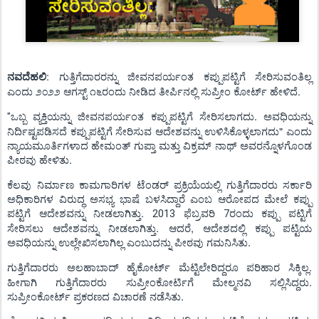
:
ಗುತ್ತಿಗೆದಾರರನ್ನು ಜೀವನಪರ್ಯಂತ ಕಪ್ಪುಪಟ್ಟಿಗೆ ಸೇರಿಸುವಂತಿಲ್ಲ
ನವದೆಹಲಿ
ಎಂದು
೨೦೨೨ ಆಗಸ್ಟ್‌ ೧೬ರಂದು ನೀಡಿದ ತೀರ್ಪಿನಲ್ಲಿ
ಸುಪ್ರೀಂ ಕೋರ್ಟ್
ಹೇಳಿದೆ.
ಒಬ್ಬ ವ್ಯಕ್ತಿಯನ್ನು ಜೀವನಪರ್ಯಂತ ಕಪ್ಪುಪಟ್ಟಿಗೆ ಸೇರಿಸಲಾ
ಗದು.
ಅವಧಿಯನ್ನು
"
ನಿರ್ದಿಷ್ಟಪಡಿಸ
ದೆ
ಕಪ್ಪುಪಟ್ಟಿಗೆ ಸೇರಿಸುವ ಆದೇಶವನ್ನು ಉಳಿಸಿಕೊಳ್ಳ
ಲಾಗದು
" ಎಂದು
ನ್ಯಾಯಮೂರ್ತಿಗಳಾದ ಹೇಮಂತ್ ಗುಪ್ತಾ ಮತ್ತು ವಿಕ್ರಮ್ ನಾಥ್ ಅವರನ್ನೊಳಗೊಂಡ
ಪೀಠವು
ಹೇಳಿತು.
ಕೆಲವು ನಿರ್ಮಾಣ ಕಾಮಗಾರಿಗಳ ಟೆಂಡರ್ ಪ್ರಕ್ರಿಯೆಯಲ್ಲಿ ಗುತ್ತಿಗೆದಾರರು ಸರ್ಕಾರಿ
ಅಧಿಕಾರಿಗಳ ವಿರುದ್ಧ ಅಸಭ್ಯ ಭಾಷೆ ಬಳಸಿದ್ದಾರೆ ಎಂಬ ಆರೋಪದ ಮೇಲೆ ಕಪ್ಪು
ಪಟ್ಟಿಗೆ ಆದೇಶವನ್ನು ನೀಡಲಾಗಿ
ತ್ತು.
ಫೆಬ್ರವರಿ
ರಂದು ಕಪ್ಪು ಪಟ್ಟಿಗೆ
2013
7
ಸೇರಿಸಲು
ಆದೇಶವನ್ನು ನೀಡಲಾ
ಗಿತ್ತು. ಆದರೆ,
ಆದೇಶದಲ್ಲಿ ಕಪ್ಪು ಪಟ್ಟಿಯ
ಅವಧಿಯನ್ನು ಉಲ್ಲೇಖಿಸಲಾಗಿಲ್ಲ
ಎಂಬುದನ್ನು ಪೀಠವು ಗಮನಿಸಿತು.
ಗುತ್ತಿಗೆದಾರರು ಅಲಹಾಬಾದ್ ಹೈಕೋರ್ಟ್ ಮೆಟ್ಟಿಲೇರಿದ್ದರೂ ಪರಿಹಾರ ಸಿಕ್ಕಿಲ್ಲ.
ಹೀಗಾಗಿ ಗುತ್ತಿಗೆದಾರರು ಸುಪ್ರೀಂಕೋರ್ಟಿಗೆ ಮೇಲ್ಮನವಿ ಸಲ್ಲಿಸಿದ್ದರು.
ಸುಪ್ರೀಂಕೋರ್ಟ್‌ ಪ್ರಕರಣದ ವಿಚಾರಣೆ ನಡೆಸಿತು.