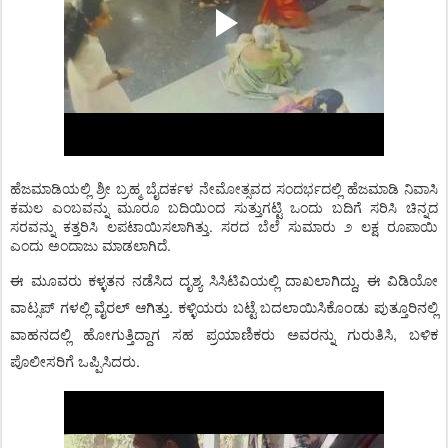
ಹೆಜಮಾಡಿಯಲ್ಲಿ ಶ್ರೀ ಬ್ರಹ್ಮ ಬೈದರ್ಕಳ ನೇಮೋತ್ಸವದ ಸಂದರ್ಭದಲ್ಲಿ ಹೆಜಮಾಡಿ ನಿವಾಸಿ
ಕಮಲ ಎಂಬವನ್ನು ಮೂರೂ ಬದಿಯಿಂದ ಸುತ್ತುಗಟ್ಟಿ ಒಂದು ಬದಿಗೆ ಸರಿಸಿ ಚಿನ್ನದ
ಸರವನ್ನು ಕತ್ತರಿಸಿ ಲಪಟಾಯಿಸಲಾಗಿತ್ತು. ಸರದ ಬೆಲೆ ಸುಮಾರು ೨ ಲಕ್ಷ ರೂಪಾಯಿ
ಎಂದು ಅಂದಾಜು ಮಾಡಲಾಗಿದೆ.
ಈ ಮೂವರು ಕಳ್ಳತನ ನಡೆಸಿದ ದೃಶ್ಯ ಸಿಸಿಟಿವಿಯಲ್ಲಿ ದಾಖಲಾಗಿದ್ದು, ಈ ವಿಡಿಯೋ
ವಾಟ್ಸಪ್‌ ಗಳಲ್ಲಿ ವೈರಲ್‌ ಆಗಿತ್ತು. ಕಳ್ಳಿಯರು ಬಟ್ಟೆ ಬದಲಾಯಿಸಿಕೊಂಡು ಪುತ್ತೂರಿನಲ್ಲಿ
ವಾಹನದಲ್ಲಿ ಹೋಗುತ್ತಿದ್ದಾಗ ಸಹ ಪ್ರಯಾಣಿಕರು ಅವರನ್ನು ಗುರುತಿಸಿ, ಬಳಿಕ
ಪೊಲೀಸರಿಗೆ ಒಪ್ಪಿಸಿದರು.