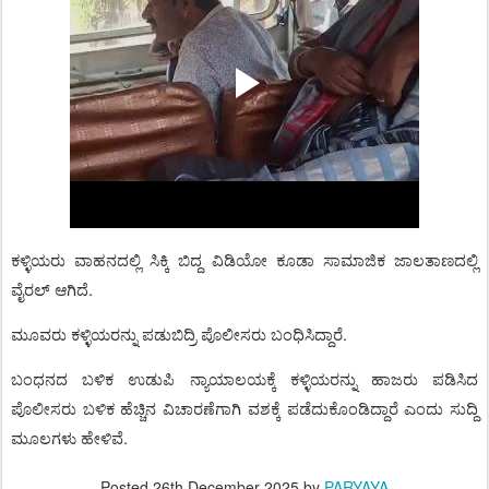
ಕಳ್ಳಿಯರು ವಾಹನದಲ್ಲಿ ಸಿಕ್ಕಿ ಬಿದ್ದ ವಿಡಿಯೋ ಕೂಡಾ ಸಾಮಾಜಿಕ ಜಾಲತಾಣದಲ್ಲಿ
ವೈರಲ್‌ ಆಗಿದೆ.
ಮೂವರು ಕಳ್ಳಿಯರನ್ನು ಪಡುಬಿದ್ರಿ ಪೊಲೀಸರು ಬಂಧಿಸಿದ್ದಾರೆ.
ಬಂಧನದ ಬಳಿಕ ಉಡುಪಿ ನ್ಯಾಯಾಲಯಕ್ಕೆ ಕಳ್ಳಿಯರನ್ನು ಹಾಜರು ಪಡಿಸಿದ
ಪೊಲೀಸರು ಬಳಿಕ ಹೆಚ್ಚಿನ ವಿಚಾರಣೆಗಾಗಿ ವಶಕ್ಕೆ ಪಡೆದುಕೊಂಡಿದ್ದಾರೆ ಎಂದು ಸುದ್ದಿ
ಮೂಲಗಳು ಹೇಳಿವೆ.
Posted
26th December 2025
by
PARYAYA