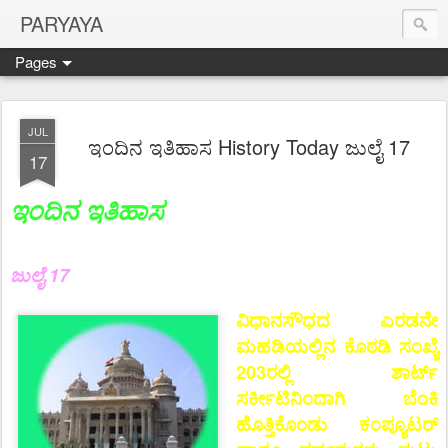
PARYAYA
Pages
JUL
ಇಂದಿನ ಇತಿಹಾಸ History Today ಜುಲೈ 17
17
ಇಂದಿನ ಇತಿಹಾಸ
ಜುಲೈ 17
ವಿಧಾನಸೌಧದ ಎರಡನೇ
ಮಹಡಿಯಲ್ಲಿನ ಕೊಠಡಿ ಸಂಖ್ಯೆ
203ರಲ್ಲಿ ಶಾರ್ಟ್
ಸರ್ಕೀಟಿನಿಂದಾಗಿ ಬೆಂಕಿ
ಹೊತ್ತಿಕೊಂಡು ಕಂಪ್ಯೂಟರ್