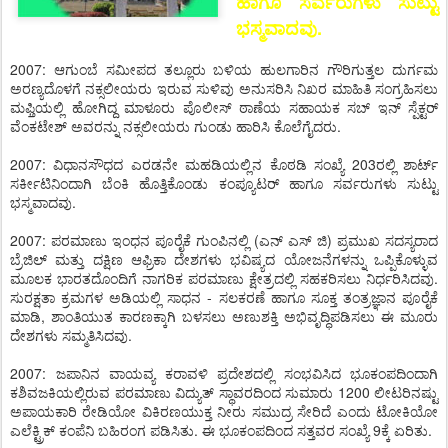
ಹಾಗೂ ಸರ್ವರುಗಳು ಸುಟ್ಟು
ಭಸ್ಮವಾದವು.
2007: ಆಗುಂಬೆ ಸಮೀಪದ ತಲ್ಲೂರು ಬಳಿಯ ಹುಲಗಾರಿನ ಗೌರಿಗುತ್ತಲ ದುರ್ಗಮ
ಅರಣ್ಯದೊಳಗೆ ನಕ್ಸಲೀಯರು ಇರುವ ಸುಳಿವು ಅನುಸರಿಸಿ ನಿಖರ ಮಾಹಿತಿ ಸಂಗ್ರಹಿಸಲು
ಮಫ್ತಿಯಲ್ಲಿ ಹೋಗಿದ್ದ ಮಾಳೂರು ಪೊಲೀಸ್ ಠಾಣೆಯ ಸಹಾಯಕ ಸಬ್ ಇನ್ ಸ್ಪೆಕ್ಟರ್
ವೆಂಕಟೇಶ್ ಅವರನ್ನು ನಕ್ಸಲೀಯರು ಗುಂಡು ಹಾರಿಸಿ ಕೊಲೆಗೈದರು.
2007: ವಿಧಾನಸೌಧದ ಎರಡನೇ ಮಹಡಿಯಲ್ಲಿನ ಕೊಠಡಿ ಸಂಖ್ಯೆ 203ರಲ್ಲಿ ಶಾರ್ಟ್
ಸರ್ಕೀಟಿನಿಂದಾಗಿ ಬೆಂಕಿ ಹೊತ್ತಿಕೊಂಡು ಕಂಪ್ಯೂಟರ್ ಹಾಗೂ ಸರ್ವರುಗಳು ಸುಟ್ಟು
ಭಸ್ಮವಾದವು.
2007: ಪರಮಾಣು ಇಂಧನ ಪೂರೈಕೆ ಗುಂಪಿನಲ್ಲಿ (ಎನ್ ಎಸ್ ಜಿ) ಪ್ರಮುಖ ಸದಸ್ಯರಾದ
ಬ್ರೆಜಿಲ್ ಮತ್ತು ದಕ್ಷಿಣ ಆಫ್ರಿಕಾ ದೇಶಗಳು ಭವಿಷ್ಯದ ಯೋಜನೆಗಳನ್ನು ಒಪ್ಪಿಕೊಳ್ಳುವ
ಮೂಲಕ ಭಾರತದೊಂದಿಗೆ ನಾಗರಿಕ ಪರಮಾಣು ಕ್ಷೇತ್ರದಲ್ಲಿ ಸಹಕರಿಸಲು ನಿರ್ಧರಿಸಿದವು.
ಸುರಕ್ಷತಾ ಕ್ರಮಗಳ ಅಡಿಯಲ್ಲಿ ಸಾಧನ - ಸಲಕರಣೆ ಹಾಗೂ ಸೂಕ್ತ ತಂತ್ರಜ್ಞಾನ ಪೂರೈಕೆ
ಮಾಡಿ, ಶಾಂತಿಯುತ ಕಾರಣಕ್ಕಾಗಿ ಬಳಸಲು ಅಣುಶಕ್ತಿ ಅಭಿವೃದ್ಧಿಪಡಿಸಲು ಈ ಮೂರು
ದೇಶಗಳು ಸಮ್ಮತಿಸಿದವು.
2007: ಜಪಾನಿನ ವಾಯವ್ಯ ಕರಾವಳಿ ಪ್ರದೇಶದಲ್ಲಿ ಸಂಭವಿಸಿದ ಭೂಕಂಪದಿಂದಾಗಿ
ಕಶಿವಜಕಿಯಲ್ಲಿರುವ ಪರಮಾಣು ವಿದ್ಯುತ್ ಸ್ಥಾವರದಿಂದ ಸುಮಾರು 1200 ಲೀಟರಿನಷ್ಟು
ಅಪಾಯಕಾರಿ ರೇಡಿಯೋ ವಿಕಿರಣಯುಕ್ತ ನೀರು ಸಮುದ್ರ ಸೇರಿದೆ ಎಂದು ಟೋಕಿಯೋ
ಎಲೆಕ್ಟ್ರಿಕ್ ಕಂಪೆನಿ ಬಹಿರಂಗ ಪಡಿಸಿತು. ಈ ಭೂಕಂಪದಿಂದ ಸತ್ತವರ ಸಂಖ್ಯೆ 9ಕ್ಕೆ ಏರಿತು.