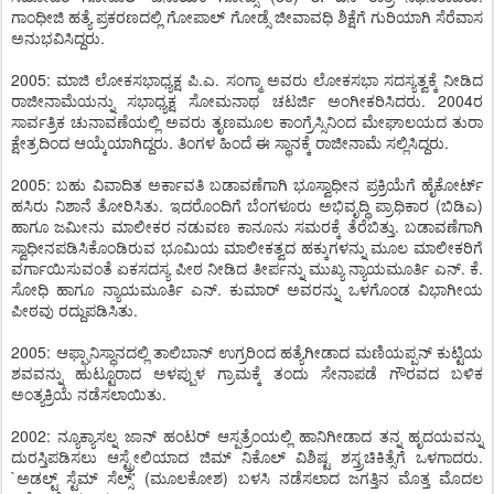
ಗಾಂಧೀಜಿ ಹತ್ಯೆ ಪ್ರಕರಣದಲ್ಲಿ ಗೋಪಾಲ್ ಗೋಡ್ಸೆ ಜೀವಾವಧಿ ಶಿಕ್ಷೆಗೆ ಗುರಿಯಾಗಿ ಸೆರೆವಾಸ
ಅನುಭವಿಸಿದ್ದರು.
2005: ಮಾಜಿ ಲೋಕಸಭಾಧ್ಯಕ್ಷ ಪಿ.ಎ. ಸಂಗ್ಮಾ ಅವರು ಲೋಕಸಭಾ ಸದಸ್ಯತ್ವಕ್ಕೆ ನೀಡಿದ
ರಾಜೀನಾಮೆಯನ್ನು ಸಭಾಧ್ಯಕ್ಷ ಸೋಮನಾಥ ಚಟರ್ಜಿ ಅಂಗೀಕರಿಸಿದರು. 2004ರ
ಸಾರ್ವತ್ರಿಕ ಚುನಾವಣೆಯಲ್ಲಿ ಅವರು ತೃಣಮೂಲ ಕಾಂಗ್ರೆಸ್ಸಿನಿಂದ ಮೇಘಾಲಯದ ತುರಾ
ಕ್ಷೇತ್ರದಿಂದ ಆಯ್ಕೆಯಾಗಿದ್ದರು. ತಿಂಗಳ ಹಿಂದೆ ಈ ಸ್ಥಾನಕ್ಕೆ ರಾಜೀನಾಮೆ ಸಲ್ಲಿಸಿದ್ದರು.
2005: ಬಹು ವಿವಾದಿತ ಅರ್ಕಾವತಿ ಬಡಾವಣೆಗಾಗಿ ಭೂಸ್ವಾಧೀನ ಪ್ರಕ್ರಿಯೆಗೆ ಹೈಕೋರ್ಟ್
ಹಸಿರು ನಿಶಾನೆ ತೋರಿಸಿತು. ಇದರೊಂದಿಗೆ ಬೆಂಗಳೂರು ಅಭಿವೃದ್ಧಿ ಪ್ರಾಧಿಕಾರ (ಬಿಡಿಎ)
ಹಾಗೂ ಜಮೀನು ಮಾಲೀಕರ ನಡುವಣ ಕಾನೂನು ಸಮರಕ್ಕೆ ತೆರೆಬಿತ್ತು. ಬಡಾವಣೆಗಾಗಿ
ಸ್ವಾಧೀನಪಡಿಸಿಕೊಂಡಿರುವ ಭೂಮಿಯ ಮಾಲೀಕತ್ವದ ಹಕ್ಕುಗಳನ್ನು ಮೂಲ ಮಾಲೀಕರಿಗೆ
ವರ್ಗಾಯಿಸುವಂತೆ ಏಕಸದಸ್ಯ ಪೀಠ ನೀಡಿದ ತೀರ್ಪನ್ನು ಮುಖ್ಯ ನ್ಯಾಯಮೂರ್ತಿ ಎನ್. ಕೆ.
ಸೋಧಿ ಹಾಗೂ ನ್ಯಾಯಮೂರ್ತಿ ಎನ್. ಕುಮಾರ್ ಅವರನ್ನು ಒಳಗೊಂಡ ವಿಭಾಗೀಯ
ಪೀಠವು ರದ್ದುಪಡಿಸಿತು.
2005: ಆಫ್ಘಾನಿಸ್ಥಾನದಲ್ಲಿ ತಾಲಿಬಾನ್ ಉಗ್ರರಿಂದ ಹತ್ಯೆಗೀಡಾದ ಮಣಿಯಪ್ಪನ್ ಕುಟ್ಟಿಯ
ಶವವನ್ನು ಹುಟ್ಟೂರಾದ ಅಳಪ್ಪುಳ ಗ್ರಾಮಕ್ಕೆ ತಂದು ಸೇನಾಪಡೆ ಗೌರವದ ಬಳಿಕ
ಅಂತ್ಯಕ್ರಿಯೆ ನಡೆಸಲಾಯಿತು.
2002: ನ್ಯೂಕ್ಯಾಸಲ್ನ ಜಾನ್ ಹಂಟರ್ ಆಸ್ಪತ್ರೆಂಯಲ್ಲಿ ಹಾನಿಗೀಡಾದ ತನ್ನ ಹೃದಯವನ್ನು
ದುರಸ್ತಿಪಡಿಸಲು ಆಸ್ಟ್ರೇಲಿಯಾದ ಜಿಮ್ ನಿಕೊಲ್ ವಿಶಿಷ್ಟ ಶಸ್ತ್ರಚಿಕಿತ್ಸೆಗೆ ಒಳಗಾದರು.
`ಅಡಲ್ಟ್ ಸ್ಟೆಮ್ ಸೆಲ್ಸ್' (ಮೂಲಕೋಶ) ಬಳಸಿ ನಡೆಸಲಾದ ಜಗತ್ತಿನ ಮೊತ್ತ ಮೊದಲ