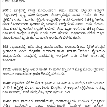
ರಿಪೇರಿ ಕೆಲಸ ಇದು.
2001: ಜಗತ್ತಿನಲ್ಲಿ ಮೊತ್ತ ಮೊದಲಬಾರಿಗೆ ತಾನು ಮಾನವ ಭ್ರೂಣದ ತದ್ರೂಪು
(ಕ್ಲೋನಿಂಗ್) ಸೃಷ್ಟಿ ಮಾಡಿರುವುದಾಗಿ ಮೆಸಾಚ್ಯುಸೆಟ್ಸಿನ ಎಸಿಟಿ ಕಂಪೆನಿ ಈ ದಿನ
ಪ್ರಕಟಿಸಿತು. ತನಗೆ ಮಾನವ ಸೃಷ್ಟಿಯ ಉದ್ದೇಶವಿಲ್ಲ. ಆದರೆ ರೋಗಗಳಿಗೆ ಚಿಕಿತ್ಸೆ ನೀಡುವ
ಮೂಲಕೋಶಗಳಿಗಾಗಿ ಭ್ರೂಣವನ್ನು ಬಳಸುವ ಉದ್ದೇಶವಿದೆ ಎಂದು ಅದು ಹೇಳಿತು.
ಮನುಕುಲವನ್ನು ಕಾಡುವ ವ್ಯಾಪಕ ಕಾಯಿಲೆಗಳಿಂದ ಪ್ರಾಣ ಉಳಿಸುವ ಚಿಕಿತ್ಸಾ ವಿಧಾನ
ರೂಪಿಸುವ ಉದ್ದೇಶ ತಮ್ಮದು ಎಂದು ಅದು ಹೇಳಿತು. ಭ್ರೂಣದಿಂದ ಪಡೆದ ಭ್ರೂಣ
ಮೂಲಕೋಶವನ್ನು ದೇಹದ ಯಾವುದೇ ಅಂಗವಾಗಿ ಬೆಳೆಸಬಹುದು.
1981: ಭಾರತದಲ್ಲಿ ನಡೆದ ಮೊತ್ತ ಮೊದಲ ಏಕದಿನ ಅಂತಾರಾಷ್ಟ್ರೀಯ ಕ್ರಿಕೆಟ್ ಪಂದ್ಯದ
ಕ್ರೀಡಾಂಗಣ ಎಂಬ ಹೆಗ್ಗಳಿಕೆಗೆ ಅಹಮದಾಬಾದಿನ ಸರ್ದಾರ್ ಪಟೇಲ್ ಸ್ಟೇಡಿಯಂ
ಪಾತ್ರವಾಯಿತು. ಪಂದ್ಯದಲ್ಲಿ ಭಾರತವನ್ನು ಇಂಗ್ಲೆಂಡ್ ಐದು ವಿಕೆಟ್ ಅಂತರದಲ್ಲಿ
ಸೋಲಿಸಿತು.
1952: ಅಗಾಥಾ ಕ್ರಿಸ್ಟೀ ಅವರ ನಾಟಕ `ದಿ ಮೌಸ್ ಟ್ರ್ಯಾಪ್'ನ ಮೊತ್ತ ಮೊದಲ ಪ್ರದರ್ಶನ
ಲಂಡನ್ನಿನ ಅಂಬಾಸಡರ್ ಥಿಯೇಟರಿನಲ್ಲಿ ನಡೆಯಿತು.
1948: ನ್ಯಾಷನಲ್ ಕೆಡೆಟ್ ಕೋರ್ (ಎನ್ ಸಿ ಸಿ) ಎನ್ ಸಿ ಸಿ ಕಾಯ್ದೆಗೆ ಅನುಗುಣವಾಗಿ
ಈ ದಿನ ಅಸ್ತಿತ್ವಕ್ಕೆ ಬಂತು. ಭಾರತೀಯ ವಿದ್ಯಾರ್ಥಿಗಳ ಕಲ್ಯಾಣದ ದೃಷ್ಟಿಯಿಂದ ಇದನ್ನು
ರೂಪಿಸಲಾಗಿದ್ದು `ಏಕತೆ ಮತ್ತು ಶಿಸ್ತು' ಇದರ ಪ್ರಮುಖ ಗುರಿ.
1945: ನಾಜಿ ನಾಯಕರ ವಿಚಾರಣೆಯನ್ನು ಅಂತಾರಾಷ್ಟ್ರೀಯ ಮಿಲಿಟರಿ ಟ್ರಿಬ್ಯೂನಲ್
ಈದಿನ ನ್ಯೂರೆಂಬರ್ಗಿನ ನ್ಯಾಯ ಅರಮನೆಯಲ್ಲಿ (ಪ್ಯಾಲೇಸ್ ಆಫ್ ಜಸ್ಟೀಸ್)