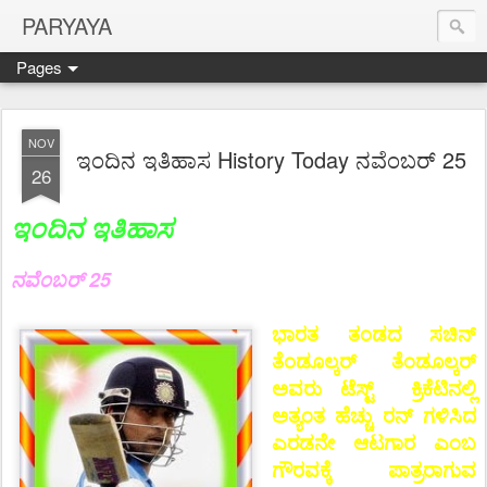
PARYAYA
Pages
NOV
ಇಂದಿನ ಇತಿಹಾಸ History Today ನವೆಂಬರ್ 25
26
ಇಂದಿನ ಇತಿಹಾಸ
ನವೆಂಬರ್ 25
ಭಾರತ ತಂಡದ ಸಚಿನ್
ತೆಂಡೂಲ್ಕರ್ ತೆಂಡೂಲ್ಕರ್
ಅವರು ಟೆಸ್ಟ್ ಕ್ರಿಕೆಟಿನಲ್ಲಿ
ಅತ್ಯಂತ ಹೆಚ್ಚು ರನ್ ಗಳಿಸಿದ
ಎರಡನೇ ಆಟಗಾರ ಎಂಬ
ಗೌರವಕ್ಕೆ ಪಾತ್ರರಾಗುವ