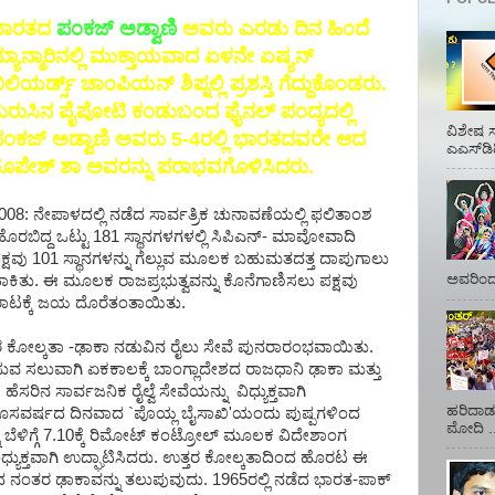
ಭಾರತದ
ಪಂಕಜ್ ಅಡ್ವಾಣಿ
ಅವರು ಎರಡು ದಿನ ಹಿಂದೆ
್ಯಾನ್ಮಾರಿನಲ್ಲಿ ಮುಕ್ತಾಯವಾದ ಏಳನೇ ಏಷ್ಯನ್
ಿಲಿಯರ್ಡ್ಸ್ ಚಾಂಪಿಯನ್ ಶಿಪ್ನಲ್ಲಿ ಪ್ರಶಸ್ತಿ ಗೆದ್ದುಕೊಂಡರು.
ುರುಸಿನ ಪೈಪೋಟಿ ಕಂಡುಬಂದ ಫೈನಲ್ ಪಂದ್ಯದಲ್ಲಿ
ವಿಶೇಷ ಸ
ಂಕಜ್ ಅಡ್ವಾಣಿ ಅವರು 5-4ರಲ್ಲಿ ಭಾರತದವರೇ ಆದ
ಎಎಸ್‌ಡಿ
ೂಪೇಶ್ ಶಾ ಅವರನ್ನು ಪರಾಭವಗೊಳಿಸಿದರು.
008: ನೇಪಾಳದಲ್ಲಿ ನಡೆದ ಸಾರ್ವತ್ರಿಕ ಚುನಾವಣೆಯಲ್ಲಿ ಫಲಿತಾಂಶ
ೊರಬಿದ್ದ ಒಟ್ಟು 181 ಸ್ಥಾನಗಳಗಳಲ್ಲಿ ಸಿಪಿಎನ್- ಮಾವೋವಾದಿ
ಕ್ಷವು 101 ಸ್ಥಾನಗಳನ್ನು ಗೆಲ್ಲುವ ಮೂಲಕ ಬಹುಮತದತ್ತ ದಾಪುಗಾಲು
ಅವರಿಂದ 
ಾಕಿತು. ಈ ಮೂಲಕ ರಾಜಪ್ರಭುತ್ವವನ್ನು ಕೊನೆಗಾಣಿಸಲು ಪಕ್ಷವು
ಾಟಕ್ಕೆ ಜಯ ದೊರೆತಂತಾಯಿತು.
 ಕೋಲ್ಕತಾ -ಢಾಕಾ ನಡುವಿನ ರೈಲು ಸೇವೆ ಪುನರಾರಂಭವಾಯಿತು.
ುವ ಸಲುವಾಗಿ ಏಕಕಾಲಕ್ಕೆ ಬಾಂಗ್ಲಾದೇಶದ ರಾಜಧಾನಿ ಢಾಕಾ ಮತ್ತು
್' ಹೆಸರಿನ ಸಾರ್ವಜನಿಕ ರೈಲ್ವೆ ಸೇವೆಯನ್ನು ವಿಧ್ಯುಕ್ತವಾಗಿ
ಹರಿದಾಡು
ಸವರ್ಷದ ದಿನವಾದ `ಪೊಯ್ಲ ಬೈಸಾಖಿ'ಯಂದು ಪುಷ್ಪಗಳಿಂದ
ಮೋದಿ ..
ೆಳಿಗ್ಗೆ 7.10ಕ್ಕೆ ರಿಮೋಟ್ ಕಂಟ್ರೋಲ್ ಮೂಲಕ ವಿದೇಶಾಂಗ
ಧ್ಯುಕ್ತವಾಗಿ ಉದ್ಘಾಟಿಸಿದರು. ಉತ್ತರ ಕೋಲ್ಕತಾದಿಂದ ಹೊರಟ ಈ
 ನಂತರ ಢಾಕಾವನ್ನು ತಲುಪುವುದು. 1965ರಲ್ಲಿ ನಡೆದ ಭಾರತ-ಪಾಕ್