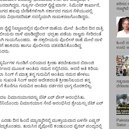
ಪರಿಸರ ಸ
ರಾಗಿದ್ದರು. ಗುಲ್ಬರ್ಗ-ಬೀದರ್ ರೈಲ್ವೆ ಮಾರ್ಗ, ಸಿಮೆಂಟ್ ಕಾರ್ಖಾನೆ,
ಸಜ್ಜಾಗಿದ
ಭಾಗದ ಹಲವು ಬೇಡಿಕೆಗಳಿಗಾಗಿ ಸರ್ಕಾರದ ಗಮನ ಸೆಳೆಯುವಲ್ಲಿ
 ಅವರು ವಿಧಾನಪರಿಷತ್ ಸದಸ್ಯೆಯಾಗಿ ನಾಮಕರಣಗೊಂಡಿದ್ದರು.
ರೈಲ್ವೆ ನಿಲ್ದಾಣದಲ್ಲಿನ ಪೊಲೀಸ್ ಠಾಣೆಯ ಮೇಲೆ ಹಿಂದಿನ ದಿನ ರಾತ್ರಿ
ಸಲೀಯರು ದಾಳಿ ಮಾಡಿದ್ದರಿಂದ ಭದ್ರತಾ ಪಡೆಯ ನಾಲ್ವರು ಸೇರಿದಂತೆ
ಾಗಿ ಗಾಯಗೊಂಡರು. ಈ ನಕ್ಸಲೀಯರು ಪೊಲೀಸ್ ಠಾಣೆ ಮೇಲೆ ದಾಳಿ
ಹಿಂದೆ ನ
ೊರಗೆ ಹಾಕಿದರು ಹಾಗೂ ಪೊಲೀಸರು ವಶಪಡಿಸಿಕೊಂಡಿದ್ದ
ಊಟ ಆಯ್
ಸಿದರು.
ುಷ್ಕರ್ಮಿಗಳ ಗುಂಡಿಗೆ ಬಲಿಯಾದ ಕ್ರೀಡಾ ತರಬೇತುದಾರ ಬಿರಾಂಚಿ
ುತರ್ಪಣದ ಮೂಲಕ ಅಂತಿಮ ನಮನ ಸಲ್ಲಿಸಿದರು. ಆದರೆ ಅತಿ ಕಿರಿಯ
 ಸಿಂಗ್ ಗೆ ಮಾತ್ರ ತನ್ನ ಗುರುವಿಗೆ ಅಂತಿಮ ನಮನ ಹೇಳಲು
ತಾಯಿ ಸುಖಂತಿ ಸಿಂಗ್ ಅವರ ಆದೇಶದಂತೆ ಕ್ರೀಡಾನಿಲಯದ ತನ್ನ
ಸತ್ಯನಾರ
ಕೊನೆಗೂ ಗುರುವಿನ ಅಂತಿಮ ದರ್ಶನದ ಭಾಗ್ಯ ದೊರಕಲಿಲ್ಲ.
ದೇವಾರಾಧ
ದಲ ವಿಮಾನಯಾನವನ್ನು ಜೆಟ್ ಏರ್ ವೇಸ್ ಆರಂಭಿಸಿತು.
ಪೆನಿಯೊಂದು ವಿಮಾನಯಾನ ಸೇವೆ ಆರಂಭಿಸಿದ ಶ್ರೇಯಸ್ಸು ಜೆಟ್ ಏರ್
Pakist
ರಡು ದಿನ ಹಿಂದೆ ಮ್ಯಾನ್ಮಾರಿನಲ್ಲಿ ಮುಕ್ತಾಯವಾದ ಏಳನೇ ಏಷ್ಯನ್
Satur..
ಸ್ತಿ ಗೆದ್ದುಕೊಂಡರು. ತುರುಸಿನ ಪೈಪೋಟಿ ಕಂಡುಬಂದ ಫೈನಲ್ ಪಂದ್ಯದಲ್ಲಿ