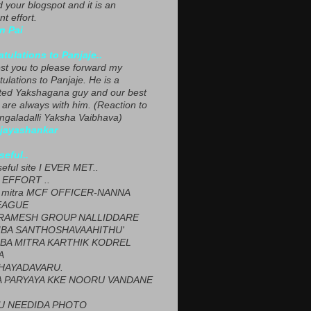
ed your blogspot and it is an
nt effort.
n Pai
tulations to Panjaje..
est you to please forward my
ulations to Panjaje. He is a
ted Yakshagana guy and our best
 are always with him. (Reaction to
ngaladalli Yaksha Vaibhava)
ijayashankar
seful..
seful site I EVER MET..
EFFORT ..
 mitra MCF OFFICER-NANNA
EAGUE
ARAMESH GROUP NALLIDDARE
BA SANTHOSHAVAAHITHU'
BA MITRA KARTHIK KODREL
A
HAYADAVARU.
 PARYAYA KKE NOORU VANDANE
U NEEDIDA PHOTO