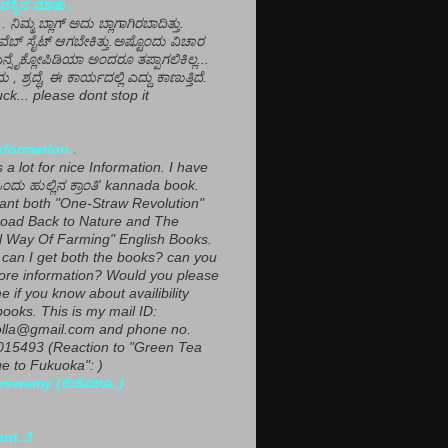
ಸ್ಸಿನ ಮಾತು .
ಾ... ನಿಮ್ಮ ಬ್ಲಾಗ್ ಅದು ಬ್ಲಾಗಾಗಿರಬಾದಿತ್ತು.
ವೆಬ್ ಸೈಟ್ ಆಗಬೇಕಿತ್ತು.ಅಷ್ಟೊಂದು ವಿಚಾರ
ಎನ್ಸೈಕ್ಲೋಪಿಡಿಯಾ ಅಂದರೂ ತಪ್ಪಾಗಲಿಕಿಲ್ಲ...
ಮ , ಶ್ರದ್ಧೆ, ಈ ಕಾರ್ಯದಲ್ಲಿ ಎದ್ದು ಕಾಣುತ್ತಿದೆ.
ck... please dont stop it
nformation.
.
a lot for nice Information. I have
ಂದು ಹುಲ್ಲಿನ ಕ್ರಾಂತಿ' kannada book.
want both "One-Straw Revolution"
oad Back to Nature and The
l Way Of Farming" English Books.
can I get both the books? can you
ore information? Would you please
e if you know about availibility
ooks. This is my mail ID:
lla@gmail.com and phone no.
15493 (Reaction to "Green Tea
 to Fukuoka": )
rswamy (ಕುಕೂಊ..)
ent..1