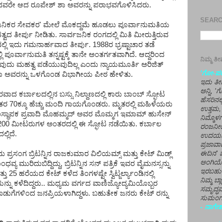
ರತದವರೇ ಆದ ರೂಪೇಶ್ ಶಾ ಅವರನ್ನು ಪರಾಭವಗೊಳಿಸಿದರು.
SEARCH
ಾರ್ವಜನಿಕರ ಸೇವಕರ' ಮೇಲೆ ಮೊಕದ್ದಮೆ ಹೂಡಲು ಪೂರ್ವಾನುಮತಿಯ
ವದ ತೀರ್ಪು ನೀಡಿತು. ಸಾರ್ವಜನಿಕ ರಂಗದಲ್ಲಿ ಮಿತಿ ಮೀರುತ್ತಿರುವ
ನಲ್ಲಿ ಇದು ಗಮನಾರ್ಹವಾದ ತೀರ್ಪು. 1988ರ ಭ್ರಷ್ಟಾಚಾರ ತಡೆ
ಪೂರ್ವಾನುಮತಿ ತನ್ನಷ್ಟಕ್ಕೆ ತಾನೇ ಅಂತರ್ಗತವಾಗಿದೆ. ಆದ್ದರಿಂದ
ನಿಮ್ಮ 
ವುದು ಮಹತ್ವ ಪಡೆಯುವುದಿಲ್ಲ ಎಂದು ನ್ಯಾಯಮೂರ್ತಿ ಅರಿಜಿತ್
'ಗೋ-ಪರಾ
ಾ ಅವರನ್ನು ಒಳಗೊಂಡ ವಿಭಾಗೀಯ ಪೀಠ ಹೇಳಿತು.
ಇದು ತೀರ
ಅನ್ನಿ, 
ದ ಕರ್ಬಾಲದಲ್ಲಿನ ಬಸ್ಸು ನಿಲ್ದಾಣದಲ್ಲಿ ಕಾರು ಬಾಂಬ್ ಸ್ಫೋಟ
ಹೆಸರಿನಲ
ಇತರ 70ಕ್ಕೂ ಹೆಚ್ಚು ಮಂದಿ ಗಾಯಗೊಂಡರು. ಮೃತರಲ್ಲಿ ಮಹಿಳೆಯರು
ಉತ್ತಮ, 
ದ ಸಂಸ್ಥಾಪಕ ಪ್ರವಾದಿ ಮೊಹಮ್ಮದ್ ಅವರ ಮೊಮ್ಮಗ ಇಮಾಮ್ ಹುಸೇನ್
ನಿಮ್ಮೊ
 200 ಮೀಟರುಗಳ ಅಂತರದಲ್ಲಿ ಈ ಸ್ಫೋಟ ನಡೆಯಿತು. ಕರ್ಬಾಲ
ರಂಜನೀಯ
್ಲಿದೆ.
ಉದಯಶಂಕರ
ಪ್ರಜಾವಾ
 ಪ್ರಸಂಗ ಬ್ರಿಟನ್ನಿನ ರಾಜಕುಮಾರ ವಿಲಿಯಮ್ಸ್ ಮತ್ತು ಕೇಟ್ ಮಿಡ್ಲ್
ಈದಿನ' ವ
ಅಂಗಿಯ
 ಮುರಿದುಬಿದ್ದಿದ್ದು, ಬ್ರಿಟನ್ನಿನ ಸನ್ ಪತ್ರಿಕೆ ಇವರ ವೈಮನಸ್ಸನ್ನು
ಇರಬಹು
 25 ಹರೆಯದ ಕೇಟ್ ಕಳೆದ ತಿಂಗಳಷ್ಟೇ ಸ್ವಿಟ್ಜರ್ಲ್ಯಾಂಡಿನಲ್ಲಿ
ನಿಮ್ಮ ಬ್
ರಜೆಯನ್ನು ಕಳೆದಿದ್ದರು.. ಮಧ್ಯಮ ವರ್ಗದ ವಾಣಿಜ್ಯೋದ್ಯಮಿಯೊಬ್ಬರ
ಸಮೃದ್ಧವ
ಡುಗೆಗಳಿಂದ ಜನಪ್ರಿಯಳಾಗಿದ್ದಳು. ಬಹುತೇಕ ಜನರು ಕೇಟ್ ರನ್ನು
ಸುಮಂಗಲ
- ನಾಗೇಶ