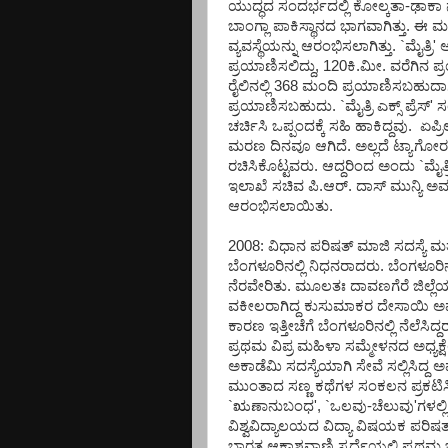
ಯುದ್ಧದ ಸಂದರ್ಭದಲ್ಲಿ ಕೋಲ್ಕತಾ-ಢಾಕಾ ನ
ಬಾಂಗ್ಲಾ ಪಾಕಿಸ್ಥಾನದ ಭಾಗವಾಗಿತ್ತು. ಈ 
ವ್ಯವಸ್ಥೆಯನ್ನು ಆರಂಭಿಸಲಾಗಿತ್ತು. `ಮೈತ್ರ
ಪ್ರಯಾಣಿಸಲಿದ್ದು, 120ಕಿ.ಮೀ. ವರೆಗಿನ ಪ
ರೈಲಿನಲ್ಲಿ 368 ಮಂದಿ ಪ್ರಯಾಣಿಸಬಹುದಾಗ
ಪ್ರಯಾಣಿಸಬಹುದು. `ಮೈತ್ರಿ ಎಕ್ಸ್ ಪ್ರೆ
ಚರ್ಚಿಸಿ ಒಪ್ಪಂದಕ್ಕೆ ಸಹಿ ಹಾಕಿದ್ದವು. ಏಪ
ಮರಣ ದಿನವೂ ಆಗಿದೆ. ಅಲ್ಲದೆ ಟ್ಯಾಗೋರರು
ರಚಿಸಿಕೊಟ್ಟವರು. ಆದ್ದರಿಂದ ಅಂದು `ಮೈತ್ರ
ಇಲಾಖೆ ಸಚಿವ ಪಿ.ಆರ್. ದಾಸ್ ಮುನ್ಯಿ ಅವ
ಆರಂಭಿಸಲಾಯಿತು.
2008: ವಿಧಾನ ಪರಿಷತ್ ಮಾಜಿ ಸದಸ್ಯೆ ಮತ
ಬೆಂಗಳೂರಿನಲ್ಲಿ ನಿಧನರಾದರು. ಬೆಂಗಳೂರಿ
ನೆರವೇರಿತು. ಮೂಲತಃ ದಾವಣಗೆರೆ ಜಿಲ್ಲ
ವಕೀಲರಾಗಿದ್ದ ಕುಸುಮಾಕರ ದೇಸಾಯಿ ಅವರನ
ಕಾರಣ ಇತ್ತೀಚೆಗೆ ಬೆಂಗಳೂರಿನಲ್ಲಿ ನೆಲೆ
ಪ್ರಥಮ ವಿಪ್ರ ಮಹಿಳಾ ಸಮ್ಮೇಳನದ ಅಧ್ಯಕ್ಷ
ಅಕಾಡೆಮಿ ಸದಸ್ಯೆಯಾಗಿ ಸೇವೆ ಸಲ್ಲಿಸಿದ್ದ ಅ
ಮುಂತಾದ ಸಣ್ಣ ಕಥೆಗಳ ಸಂಕಲನ ಪ್ರಕಟಿಸ
`ಋಣಾನುಬಂಧ', `ಒಲವು-ಚೆಲುವು'ಗಳಲ್ಲಿ
ವಿಶ್ವವಿದ್ಯಾಲಯದ ವಿದ್ಯಾ ವಿಷಯಕ ಪರಿಷ
ಭಾರತ ಆಕಾಶವಾಣಿ ಸ್ಪರ್ಧೆಯಲ್ಲಿ ಪ್ರಥಮ