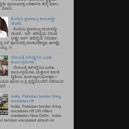
್ನೇಹಿ ಪ್ರಯಾಣದತ್ತ ಐತಿಹಾಸಿಕ ಹೆಜ್ಜೆ ಇಡಲು
ೆ. ದೇಶದ...
ಕೊನೆಯ ಕ್ಷಣದಲ್ಲೂ ಕಾಯಕದ್ದೇ
ಚಿಂತನೆ..
ಕೊನೆಯ ಕ್ಷಣದಲ್ಲೂ ಕಾಯಕದ್ದೇ
ಚಿಂತನೆ.. ಸರ್.‌ ಹದಿನೈದು ನಿಮಿಷ
ಅಷ್ಟೇ ಸಾರ್.‌ ಹದಿನೈದು ನಿಮಿಷದ
ನ್ನ ಬಳಿ ಫೋನಿನಲ್ಲಿ ಮಾತನಾಡಿದ್ದರು.ಈಗಷ್ಟೇ
ತು. ಗ...
ದೇಗುಲಕ್ಕೆ ಕಳೆಗಟ್ಟಿಸಿದ ಎರಡು
ಕಾರ್ಯಕ್ರಮಗಳು
ದೇಗುಲಕ್ಕೆ ಕಳೆಗಟ್ಟಿಸಿದ ಎರಡು
ಕಾರ್ಯಕ್ರಮಗಳು ಯಕ್ಷಗಾನ ತರಗತಿ
ದ್ವಿತೀಯ ತಂಡ ಪ್ರಾರಂಭೋತ್ಸವ +
ಾಯಣ ಪೂಜಾ ಭ ಕ್ತಿ ಶ್ರದ್ಧೆಯೊಂದಿಗೆ ನಡೆಯುವ
ನೆ ...
India, Pakistan border firing
escalates rift
India, Pakistan border firing
escalates rift UN offers
mediation New Delhi: India-
an tension escalated afresh on
.