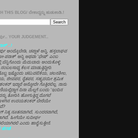
 THIS BLOG/ ಬೇಕಾದ್ದನ್ನು ಹುಡುಕಾಡಿ.!
ತೀರ್ಪು.. YOUR JUDGEMENT..
ಕ್' ..!
್ಪು ಅಂದ್ಕೊಬೇಡಿ, ಚಪ್ಪಾಳೆ ಅನ್ನಿ, ಹಸ್ತಲಾಘವ
'ಗೋ-ಪರಾಕ್' ಅನ್ನಿ ಅಥವಾ 'ಭೇಷ್' ಎಂಬ
್ಲಿ ಬೆನ್ನಿಗೊಂದು ಮೆದುಬಾರು ಅಂದುಕೊಳ್ಳಿ.
ನಂಬಲಸಾಧ್ಯ ಕೆಲಸ ಮಾಡುತ್ತಿದ್ದೀರಿ.
ಳಗೊಬ್ಬ ಇಷ್ಟೊಂದು ಚಟುವಟಿಕೆಯ, ಚಲನಶೀಲ,
, ಜೀವಪರ, ರೈತಪರ, ಸಹೃದಯೀ ಶ್ರಮಿಕ
್ ಇದ್ದಾರೆ ಅನ್ನೋದೇ ಗೊತ್ತಿರಲಿಲ್ಲ. ನಾನು
ಣಿಯಲ್ಲಿದ್ದಾಗ ದಿನಾ ಮೆಲ್ಲಗೆ ಬಂದು 'ಇಂದಿನ
ನ್ನು ತೋರಿಸಿ ಹೋಗುತ್ತಿದ್ದ ದೊಗಲೆ
ೊಳಗಿನ ಉದಯಶಂಕರ್ ಬೇರೆಯೇ
ದೆ?
ಲಾಗ್ ನಿತ್ಯ ನೂತನವಾಗಿದೆ, ಸುಂದರವಾಗಿದೆ,
ಾಗಿದೆ. ಹೀಗೆಯೇ ಸುದೀರ್ಘ
ಿಯಾಗಿರಲಿ ಎಂದು ಹಾರೈಸುತ್ತೇನೆ.
 ಹೆಗಡೆ