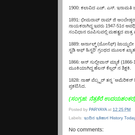
1900: ಕಲಾವಿದ ಎಚ್. ಎಸ್. ಇನಾಮತಿ 
1891: ಭೀಮರಾವ್ ರಾಮ್ ಜಿ ಅಂಬೇಡ್ಕರ್ 
ನಾಯಕರಾಗಿದ್ದ ಇವರು 1947-51ರ ಅವಧಿ
ಸಂವಿಧಾನ ರೂಪಿಸುವಲ್ಲಿ ಮಹತ್ವದ ಪಾತ್ರ ವ
1889: ಅರ್ನಾಲ್ಡ್ (ಜೋಸೆಫ್) ಟಾಯ್ನಬೀ
ಸ್ಟಡಿ ಆಫ್ ಹಿಸ್ಟರಿ' ಗ್ರಂಥದ ಮೂಲಕ ಖ್ಯಾ
1866: ಆನ್ ಸುಲ್ಲೀವಾನ್ ಮ್ಯಾಕೆ (1866-
ಮೂಕಿಯಾಗಿದ್ದ ಹೆಲನ್ ಕೆಲ್ಲರ್ ನ ಶಿಕ್ಷಕಿ.
1828: ನಾಹ್ ವೆಬ್ಸ್ಟರ್ ತನ್ನ `ಅಮೆರಿಕನ್ ಡ
ಪ್ರಕಟಿಸಿದ.
(ಸಂಗ್ರಹ: ನೆತ್ರಕೆರೆ ಉದಯಶಂಕರ
Posted by
PARYAYA
at
12:25 PM
Labels:
ಇಂದಿನ ಇತಿಹಾಸ History Today
No comments: