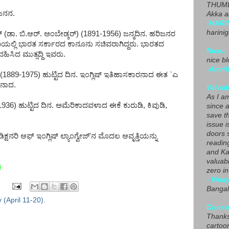
THUMB
ಜನನ.
Akka a
-HARI
harini
(ಡಾ. ಬಿ.ಆರ್. ಅಂಬೇಡ್ಕರ್) (1891-1956) ಜನ್ಮದಿನ. ಹರಿಜನರ
ಯಲ್ಲಿ ಭಾರತ ಸರ್ಕಾರದ ಕಾನೂನು ಸಚಿವರಾಗಿದ್ದರು. ಭಾರತದ
Nice..
ಹಿಸಿದ ಮುತ್ಸದ್ದಿ ಇವರು.
nice blo
-Amrit
 (1889-1975) ಹುಟ್ಟಿದ ದಿನ. ಇಂಗ್ಲಿಷ್ ಇತಿಹಾಸಕಾರನಾದ ಈತ `ಎ
ತನಾದ.
Valuab
As I am
1936) ಹುಟ್ಟಿದ ದಿನ. ಅಮೆರಿಕಾದವಳಾದ ಈಕೆ ಕುರುಡಿ, ಕಿವುಡಿ,
since 
save t
issue i
doors 
ಿಕ್ಷನರಿ ಆಫ್ ಇಂಗ್ಲಿಷ್ ಲ್ಯಾಂಗ್ವೇಜ್'ನ ಮೊದಲ ಆವೃತ್ತಿಯನ್ನು
readin
and Ka
valuab
)
zero i
- Vina
Bangal
 (April 11-20).
Consu
Thanks
cartoo