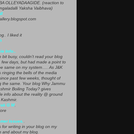
A OLLEYADAAGIDE. (reaction to
ngaladalli Yaksha Vaibhava)
NI
gallery.blogspot.com
g.. I liked it
h
le Info..
 bit busy, couldn’t read your blog
a few days, but had made a point to
he same on my system..... As J&K
s ringing the bells of the media
since past few weeks, thought of
g the same. Your blog Why Jammu
shmir Boiling Today? gives
le info about the reality @ ground
n Kashmir.
yak G M
,
ore
mer Issues.
.
 for writing in your blog on my
n and about my blog.