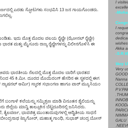
I visit
excelle
್ಣದಲ್ಲಿ ಎರಡು ಸ್ಫೋಟಗಳು ಸಂಭವಿಸಿ 13 ಜನ ಗಾಯಗೊಂಡರು.
-Moha
ಲಿಲ್ಲ.
Congra
I requ
congrat
ಪನೆಗೊಂಡಿತು. ಇದು ಮೊತ್ತ ಮೊದಲ ವಲಯ ರೈಲ್ವೇ (ಝೋನಲ್ ರೈಲ್ವೇ)
dedica
wishes
ಷಿಣ ಭಾರತ ಮತ್ತು ಮೈಸೂರು ರಾಜ್ಯ ರೈಲ್ವೇಗಳನ್ನು ವಿಲೀನಗೊಳಿಸಿ ಈ
Akka a
-S.R.V
Very U
Very u
 ಅವರು ಭಾರತೀಯ ನೆಲದಲ್ಲಿ ಮೊತ್ತ ಮೊದಲ ಬಾರಿಗೆ ಭಾರತದ
GOOD 
ಾಲಿನಿಂದ 45 ಕಿ.ಮೀ. ದೂರದ ಮೊಯಿರಂಗ್ ಹೆಸರಿನ ಈ ಸ್ಥಳದಲ್ಲಿ ಈಗ
Nanna
 ನ್ಯಾಷನಲ್ ಆರ್ಮಿ) ಸ್ಮಾರಕ ಸಭಾಂಗಣ ಹಾಗೂ ವಾರ್ ಮ್ಯೂಸಿಯಂ
COLL
P.V.P
.THUM
INNOB
ೆಗೆ ಬಂಗಾಳಿ ಕಲೆಯನ್ನು ಸಮ್ಮಿಶ್ರಣ ಮಾಡಿ ವಿನೂತನ ಶೈಲಿಯನ್ನು
KOOD
ಲೆಯ ಮಾನ್ವಿ ತಾಲ್ಲೂಕಿನ ಬೆಟ್ಟದೂರಿನಲ್ಲಿ ಜನಿಸಿದರು.
PARIC
ಲೆ, ತೈಲವರ್ಣ, ಭಾವಚಿತ್ರ ಮುಂತಾದುವುಗಳಲ್ಲಿ ಅದ್ವಿತೀಯ ಸಾಧನೆ
NIMMA
ರಬೀಂದ್ರನಾಥ ಟ್ಯಾಗೋರ್, ಮಹಾತ್ಮ ಗಾಂಧಿ, ಸುಭಾಶ್ ಚಂದ್ರ ಬೋಸ್
GALU
.NEEV