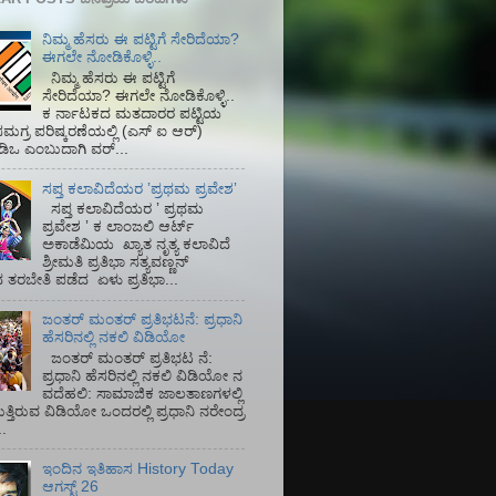
ನಿಮ್ಮ ಹೆಸರು ಈ ಪಟ್ಟಿಗೆ ಸೇರಿದೆಯಾ?
ಈಗಲೇ ನೋಡಿಕೊಳ್ಳಿ..
ನಿಮ್ಮ ಹೆಸರು ಈ ಪಟ್ಟಿಗೆ
ಸೇರಿದೆಯಾ? ಈಗಲೇ ನೋಡಿಕೊಳ್ಳಿ..
ಕ ರ್ನಾಟಕದ ಮತದಾರರ ಪಟ್ಟಿಯ
ಮಗ್ರ ಪರಿಷ್ಕರಣೆಯಲ್ಲಿ (ಎಸ್‌ ಐ ಆರ್)‌
ಡಿಒ ಎಂಬುದಾಗಿ ವರ್...
ಸಪ್ತ ಕಲಾವಿದೆಯರ ʼಪ್ರಥಮ ಪ್ರವೇಶʼ
ಸಪ್ತ ಕಲಾವಿದೆಯರ ʼ ಪ್ರಥಮ
ಪ್ರವೇಶ ʼ ಕ ಲಾಂಜಲಿ ಆರ್ಟ್
ಅಕಾಡೆಮಿಯ‌ ಖ್ಯಾತ ನೃತ್ಯ ಕಲಾವಿದೆ
ಶ್ರೀಮತಿ ಪ್ರತಿಭಾ ಸತ್ಯವಣ್ಣನ್
ತರಬೇತಿ ಪಡೆದ ಏಳು ಪ್ರತಿಭಾ...
ಜಂತರ್ ಮಂತರ್ ಪ್ರತಿಭಟನೆ: ಪ್ರಧಾನಿ
ಹೆಸರಿನಲ್ಲಿ ನಕಲಿ ವಿಡಿಯೋ
ಜಂತರ್ ಮಂತರ್ ಪ್ರತಿಭಟ ನೆ:
ಪ್ರಧಾನಿ ಹೆಸರಿನಲ್ಲಿ ನಕಲಿ ವಿಡಿಯೋ ನ
ವದೆಹಲಿ: ಸಾಮಾಜಿಕ ಜಾಲತಾಣಗಳಲ್ಲಿ
ತ್ತಿರುವ ವಿಡಿಯೋ ಒಂದರಲ್ಲಿ ಪ್ರಧಾನಿ ನರೇಂದ್ರ
.
ಇಂದಿನ ಇತಿಹಾಸ History Today
ಆಗಸ್ಟ್ 26