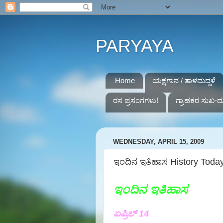
PARYAYA
Home
ಯಕ್ಷಗಾನ / ತಾಳಮದ್ದಳೆ
ರಸ ಪ್ರಸಂಗಗಳು!
ಗ್ರಾಹಕರ ಸುಖ-ದ
WEDNESDAY, APRIL 15, 2009
ಇಂದಿನ ಇತಿಹಾಸ History Today 
ಇಂದಿನ ಇತಿಹಾಸ
ಏಪ್ರಿಲ್ 14