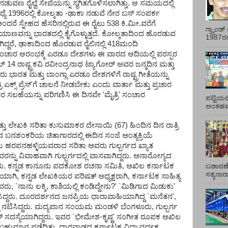
ಡುವಣ ರೈಲ್ವೆ ಸೇವೆಯನ್ನು ಸ್ಥಗಿತಗೊಳಿಸಲಾಗಿತ್ತು. ಆ ಸಮಯದಲ್ಲಿ
ಮಧ್ಯೆ 1996ರಲ್ಲಿ ಕೋಲ್ಕತಾ -ಢಾಕಾ ನಡುವೆ ನೇರ ಬಸ್ ಸಂಪರ್ಕ
ಿ' ಅಂದರೆ ಸ್ನೇಹದ ಹೆಸರಿನಲ್ಲಿರುವ ಈ ರೈಲು 538 ಕಿ.ಮೀ.ವರೆಗೆ
ಗ್ರ್ಯಾಂ
್ರಯಾಣವನ್ನು ಭಾರತದಲ್ಲಿ ಕೈಗೊಳ್ಳುತ್ತದೆ. ಕೋಲ್ಕತಾದಿಂದ ಹೊರಡುವ
1987ರಲ್ಲ
ಿದ್ದರೆ, ಢಾಕಾದಿಂದ ಹೊರಡುವ ರೈಲಿನಲ್ಲಿ 418ಮಂದಿ
ಸ್' ಸಂಚಾರ ಆರಂಭಕ್ಕೆ ಎರಡೂ ದೇಶಗಳು ಈ ವಾರದ ಆದಿಯಲ್ಲಿ ಪರಸ್ಪರ
್ರಿಲ್ 14 ರಾಷ್ಟ್ರಕವಿ ರವೀಂದ್ರನಾಥ ಟ್ಯಾಗೋರ್ ಅವರ ಜನ್ಮದಿನ ಮತ್ತು
 ಭಾರತ ಮತ್ತು ಬಾಂಗ್ಲಾ ಎರಡೂ ದೇಶಗಳಿಗೆ ರಾಷ್ಟ್ರಗೀತೆಯನ್ನು
ಿ ಎಕ್ಸ್ ಪ್ರೆಸ್'ಗೆ ಚಾಲನೆ ನೀಡಬೇಕು ಎಂದು ವಾರ್ತಾ ಮತ್ತು ಪ್ರಚಾರ
ರ ಸಲಹೆಯನ್ನು ಪರಿಗಣಿಸಿ ಈ ದಿನವೇ 'ಮೈತ್ರಿ' ಸಂಚಾರ
ಪಟ್ಟಿಯಲ
ಅಂತಹವರ
್ತು ಲೇಖಕಿ ಸರಿತಾ ಕುಸುಮಾಕರ ದೇಸಾಯಿ (67) ಹಿಂದಿನ ದಿನ ರಾತ್ರಿ
ನ ಬನಶಂಕರಿಯ ಚಿತಾಗಾರದಲ್ಲಿ ಈದಿನ ಸಂಜೆ ಅಂತ್ಯಕ್ರಿಯೆ
ೆಯ ಹರಪನಹಳ್ಳಿಯವರಾದ ಸರಿತಾ ಅವರು ಗುಲ್ಬರ್ಗದ ಖ್ಯಾತ
್ನು ವಿವಾಹವಾಗಿ ಗುಲ್ಬರ್ಗದಲ್ಲಿ ವಾಸವಾಗಿದ್ದರು. ಅನಾರೋಗ್ಯದ
ಸಿದ್ದರು. ಕನ್ನಡ ಕಾನೂನು ಪದಕೋಶ ರಚನಾ ಸಮಿತಿ, ಅಖಿಲ ಕರ್ನಾಟಕ
ಬಡಾವಣೆ
ಸತ್ಯನಾ
ೆಯಾಗಿ, ಕನ್ನಡ ಲೇಖಕಿಯರ ಪರಿಷತ್ ಅಧ್ಯಕ್ಷರಾಗಿ, ಕರ್ನಾಟಕ ಸಾಹಿತ್ಯ
ವರು, `ನಾನು ಲಕ್ಕಿ, ಕಾಶಿಯಲ್ಲಿ ಕಂಡಿದ್ದೇನು?' `ಮಿಡಿಗಾದ ಮಿಡುಕು'
ಿದ್ದರು. ದೂರದರ್ಶನದ ಜನಪ್ರಿಯ ಧಾರಾವಾಹಿಯಾಗಿದ್ದ `ಮನೆತನ',
 ನಟಿಸಿದ್ದರು. ಮದ್ಯಪಾನ ಸಂಯಮ ಮಂಡಳಿ ಬೆಂಗಳೂರು, ಗುಲ್ಬರ್ಗ
ತ್ ಸದಸ್ಯೆಯಾಗಿದ್ದರು. ಇವರ `ಭೀಮೇಶ-ಕೃಷ್ಣ' ಸಂಗೀತ ರೂಪಕ ಅಖಿಲ
 ಬಹುಮಾನ ಪಡೆದಿತ್ತು. ಧಾರವಾಡದ ಕರ್ನಾಟಕ ವಿದ್ಯಾವರ್ಧಕ