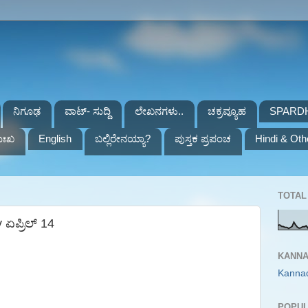
ನಿಗೂಢ
ವಾಟ್- ಸುದ್ದಿ
ಲೇಖನಗಳು..
ಚಕ್ರವ್ಯೂಹ
SPARD
ುಃಖ
English
ಬಲ್ಲಿರೇನಯ್ಯಾ?
ಪುಸ್ತಕ ಪ್ರಪಂಚ
Hindi & Oth
TOTAL 
ಏಪ್ರಿಲ್ 14
KANNA
Kanna
POPUL