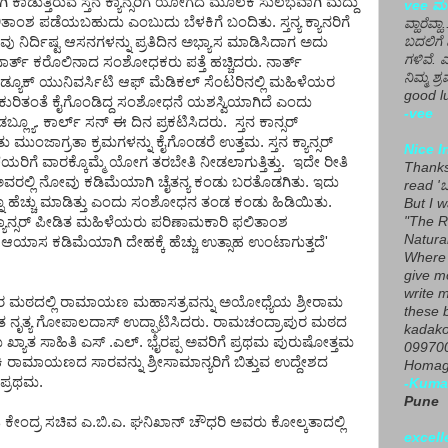
ಾಗಿ ಕಾಡುತ್ತಿರುವ ಸ್ತನ ಕ್ಯಾನ್ಸರಿಗೆ ಯೋಗದ ಮೂಲಕ ಸುಲಭವಾಗಿ ಮದ್ದು
vee ಮನ
 ಪಡೆಯಬಹುದು ಎಂಬುದು ಬೆಳಕಿಗೆ ಬಂದಿತು. ಸ್ತನ್ಯ ಕ್ಯಾನರಿಗೆ
ವ್ಹಾರೆವ್ಹ
 ನಿರ್ದಿಷ್ಟ ಆಸನಗಳನ್ನು ಪ್ರತಿದಿನ ಅಭ್ಯಾಸ ಮಾಡಿಸಿದಾಗ ಅದು
ಬದಲಿಗೆ 
ಗಳಿವೆ. 
ಾರ್ತ್ ಕರೊಲಿನಾದ ಸಂಶೋಧಕರು ಪತ್ತೆ ಹಚ್ಚಿದರು. ನಾರ್ತ್
ನಿಮ್ಮ ಶ್ರ
ಡ್ಯೂಕ್ ಯುನಿವರ್ಸಿಟಿ ಆಫ್ ಮೆಡಿಕಲ್ ಸೆಂಟರಿನಲ್ಲಿ ಮಹಿಳೆಯರ
good lu
ಮ ಕುರಿತಂತೆ ಕೈಗೊಂಡಿದ್ದ ಸಂಶೋಧನೆ ಯಶಸ್ವಿಯಾಗಿದೆ ಎಂದು
-vee
ಲ್ಯೂ. ಕಾರ್ಲ್ ಸನ್ ಈ ದಿನ ಪ್ರಕಟಿಸಿದರು. ಸ್ತನ ಕಾನ್ಸರ್
ಮುಂಜಾಗ್ರತಾ ಕ್ರಮಗಳನ್ನು ಕೈಗೊಂಡರೆ ಉತ್ತಮ. ಸ್ತನ ಕ್ಯಾನ್ಸರ್
Nice I
ಗೆ ವಾರಕ್ಕೊಮ್ಮೆ ಯೋಗ ತರಬೇತಿ ನೀಡಲಾಗುತ್ತಿತ್ತು. ಇದೇ ರೀತಿ
Thanks 
ರಲ್ಲಿ ನೋವು ಕಡಿಮೆಯಾಗಿ ಚೈತನ್ಯ ಕಂಡು ಬರತೊಡಗಿತು. ಇದು
read 'ಒ
 ಹೆಚ್ಚು ಮಾಡಿತ್ತು ಎಂದು ಸಂಶೋಧನ ತಂಡ ಕಂಡು ಹಿಡಿಯಿತು.
But I 
್ಯಾನ್ಸರ್ ಪೀಡಿತ ಮಹಿಳೆಯರು ಪರಿಣಾಮಕಾರಿ ಫಲಿತಾಂಶ
"The R
Natura
 ಕಡಿಮೆಯಾಗಿ ದೇಹಕ್ಕೆ ಹೆಚ್ಚು ಉತ್ಸಾಹ ಉಂಟಾಗುತ್ತದೆ'
Where 
give m
write m
ರ ಮಠದಲ್ಲಿ ರಾಮಾಯಣ ಮಹಾಸತ್ರವನ್ನು ಅಯೋಧ್ಯೆಯ ಶ್ರೀರಾಮ
these b
ಾಂತ ನೃತ್ಯ ಗೋಪಾಲದಾಸ್ ಉದ್ಘಾಟಿಸಿದರು. ರಾಮಚಂದ್ರಾಪುರ ಮಠದ
kadako
ು ಖ್ಯಾತ ಸಾಹಿತಿ ಎಸ್ .ಎಲ್. ಭೈರಪ್ಪ ಅವರಿಗೆ ಪ್ರಥಮ ಪುರುಷೋತ್ತಮ
099700
ಮೀಕಿ ರಾಮಾಯಣದ ಸಾರವನ್ನು ಶ್ರೀಸಾಮಾನ್ಯರಿಗೆ ಬಿತ್ತುವ ಉದ್ದೇಶದ
Homage
 ಪ್ರಥಮ.
-Kuma
Pune
 ಕೇಂದ್ರ ಸಚಿವ ಎ.ಬಿ.ಎ. ಘನಿಖಾನ್ ಚೌಧರಿ ಅವರು ಕೋಲ್ಕತಾದಲ್ಲಿ
excell