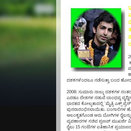
ಮ
ಬ
ತ
ಪ
ರ
2
ಹ
ಪ
ಹ
ದಶಕಗಳಿಂದಲೂ ನಡೆಸುತ್ತಾ ಬಂದ ಹೋರ
2008: ಸುಮಾರು ನಾಲ್ಕು ದಶಕಗಳ ನಂತರ
ಎರಡೂ ದೇಶಗಳ ನಡುವೆ ಬಾಂಧವ್ಯ ವೃದ್ಧಿಸ
ಭಾರತದ ಕೋಲ್ಕತಾದಲ್ಲಿ `ಮೈತ್ರಿ ಎಕ್ಸ್ ಪ್ರೆಸ
ಪುನರಾರಂಭಿಸಲಾಯಿತು. ಬಂಗಾಲಿಗಳ ಹೊ
ಅಲಂಕೃತಗೊಂಡ ಆರು ಬೋಗಿಗಳ ರೈಲನ್ನು ಬ
ವ್ಯವಹಾರಗಳ ಸಚಿವ ಪ್ರಣವ್ ಮುಖರ್ಜಿ ವಿ
ರೈಲು 15 ಗಂಟೆಗಳ ಐತಿಹಾಸಿಕ ಪ್ರಯಾಣದ