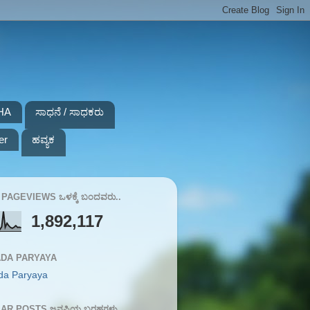
HA
ಸಾಧನೆ / ಸಾಧಕರು
er
ಹವ್ಯಕ
PAGEVIEWS ಒಳಕ್ಕೆ ಬಂದವರು..
1,892,117
DA PARYAYA
da Paryaya
AR POSTS ಜನಪ್ರಿಯ ಬರಹಗಳು