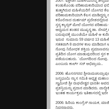
2007: ಇತ್ತೀಚೆಗೆ ಮಹಿಳೆಯರನ್ನು ತೀವ್ರವ
ಕಂಡುಕೊಂಡು ಪರಿಣಾಮಕಾರಿಯಾದ ಫಲಿತಾಂಶ
ತುತ್ತಾಗಿರುವ ಮಹಿಳೆಯರಿಗೆ ಯೋಗದ ಕೆಲವು
ಪರಿಣಾಮಕಾರಿಯಾಗಿ ಕೆಲಸ ಮಾಡಿದ್ದನ್ನು ನ
ಕರೊಲಿನಾದ ದುರ್ಹಮ್ ಪ್ರದೇಶದಲ್ಲಿರುವ 
ಸ್ತನ್ಯ ಕ್ಯಾನ್ಸರ್ ಮೇಲೆ ಯೋಗದ ಪರಿಣಾ
ಅಧ್ಯಯನ ತಂಡದ ಮುಖ್ಯಸ್ಥ ಡಾ. ಜೇಮ್ಸ್ ಡಬ್
ಬರುವುದಕ್ಕೆ ಮುಂಚೆಯೇ ಮಹಿಳೆ ಆ ಕುರಿತು 
ಇರುವ ಸುಮಾರು 59 ವರ್ಷದ 13 ಮಹಿಳೆಯರಿ
ಸತತವಾಗಿ 8 ವಾರಗಳ ಕಾಲ ಮಾಡಿದಾಗ ಅವ
ನೋವು ನಿರೋಧಕ ಶಕ್ತಿಯ ಪ್ರಮಾಣವನ್ನೂ
ಪ್ರತಿದಿನ ಯೋಗ ಮಾಡುವುದರಿಂದ ಸ್ತನ ಕ
ಪಡೆಯಬಹುದು. `ಯೋಗದಿಂದ ನೋವು. ಆಯಾಸ
ಎಂಬುದು ಕಾರ್ಲ್ ಸನ್ ಅಭಿಪ್ರಾಯ..
2006: ಹೊಸನಗರದ ಶ್ರೀರಾಮಚಂದ್ರಾಪು
ಜನ್ಮಭೂಮಿ ನ್ಯಾಸ ಸಮಿತಿ ಅಧ್ಯಕ್ಷ ಮಹ
ಸ್ವಾಮೀಜಿ ಶ್ರೀ ರಾಘವೇಶ್ವರ ಭಾರತೀ ಅವರ
ಪ್ರಶಸ್ತಿಯನ್ನು ಪ್ರದಾನ ಮಾಡಿದರು. ವಾಲ್
ಇಂತಹ ಕಾರ್ಯಕ್ರಮ ಇತಿಹಾಸದಲ್ಲಿ ಇದೇ
2006: ಹಿರಿಯ ಕಾಂಗ್ರೆಸ್ ನಾಯಕ, ಮಾಜಿ
ನಿಧನರಾದರು.