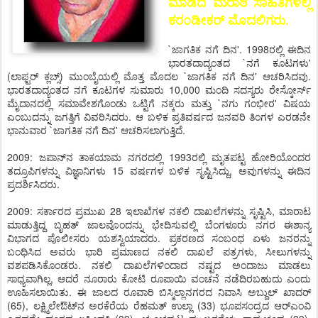
ಮಾಡಿದ ಮರಾಠಿ ಸಾಹಿತಿಗಳಲ್ಲಿ
ಕರಂಡೀಕರ್ ಮೊದಲಿಗರು.
`ಜಾಗತಿಕ ನಗೆ ದಿನ'. 1998ರಲ್ಲಿ ಈದಿನ
ಭಾರತದಾದ್ಯಂತದ `ನಗೆ ಕೂಟಗಳು'
(ಲಾಫ್ಟರ್ ಕ್ಲಬ್ಸ್) ಮುಂಬೈಯಲ್ಲಿ ಮೊತ್ತ ಮೊದಲ `ಜಾಗತಿಕ ನಗೆ ದಿನ' ಆಚರಿಸಿದವು.
ಭಾರತದಾದ್ಯಂತದ ನಗೆ ಕೂಟಗಳ ಸುಮಾರು 10,000 ಮಂದಿ ಸದಸ್ಯರು ರೇಸ್ಕೋರ್ಸ್
ಮೈದಾನದಲ್ಲಿ ಸಮಾವೇಶಗೊಂಡು ಒಟ್ಟಿಗೆ ನಕ್ಕರು ಮತ್ತು `ನಗು ಗಂಭೀರ' ವಿಷಯ
ಎಂಬುದನ್ನು ಜಗತ್ತಿಗೆ ವಿವರಿಸಿದರು. ಆ ಬಳಿಕ ಪ್ರತಿವರ್ಷದ ಜನವರಿ ತಿಂಗಳ ಎರಡನೇ
ಭಾನುವಾರ `ಜಾಗತಿಕ ನಗೆ ದಿನ' ಆಚರಿಸಲಾಗುತ್ತಿದೆ.
2009: ಜಪಾನ್‌ನ ತಾಕಯಾಮ ನಗರದಲ್ಲಿ 1993ರಲ್ಲಿ ಮೃತಪಟ್ಟ ಹೋರಿಯೊಂದರ
ತದ್ರೂಪಿಗಳನ್ನು ವಿಜ್ಞಾನಿಗಳು 15 ವರ್ಷಗಳ ಬಳಿಕ ಸೃಷ್ಟಿಸಿದ್ದು, ಅವುಗಳನ್ನು ಈದಿನ
ಪ್ರದರ್ಶಿಸಿದರು.
2009: ಸರ್ಕಾರದ ಪ್ರಮುಖ 28 ಇಲಾಖೆಗಳ ನಕಲಿ ದಾಖಲೆಗಳನ್ನು ಸೃಷ್ಟಿಸಿ, ಮಾರಾಟ
ಮಾಡುತ್ತಿದ್ದ ಬೃಹತ್ ಜಾಲವೊಂದನ್ನು ಭೇದಿಸುವಲ್ಲಿ ಬೆಂಗಳೂರು ನಗರ ಈಶಾನ್ಯ
ವಿಭಾಗದ ಪೊಲೀಸರು ಯಶಸ್ವಿಯಾದರು. ಪ್ರಕರಣದ ಸಂಬಂಧ ಏಳು ಜನರನ್ನು
ಬಂಧಿಸಿದ ಅವರು ಭಾರಿ ಪ್ರಮಾಣದ ನಕಲಿ ದಾಖಲೆ ಪತ್ರಗಳು, ಸೀಲುಗಳನ್ನು
ವಶಪಡಿಸಿಕೊಂಡರು. ನಕಲಿ ದಾಖಲೆಗಳಿಂದಾದ ನಷ್ಟದ ಅಂದಾಜು ಮಾಡಲು
ಸಾಧ್ಯವಾಗಿಲ್ಲ, ಆದರೆ ನೂರಾರು ಕೋಟಿ ರೂಪಾಯಿ ವಂಚನೆ ನಡೆದಿರಬಹುದು ಎಂದು
ಊಹಿಸಲಾಯಿತು. ಈ ಜಾಲದ ರೂವಾರಿ ಬಿಸ್ಮಿಲ್ಲಾನಗರದ ನಿವಾಸಿ ಅಬ್ದುಲ್ ಖಾದರ್
(65), ಲಕ್ಷ್ಮಿಲೇಔಟ್‌ನ ಅರಕೆರೆಯ ರೆಹಮತ್ ಉಲ್ಲಾ (33) ಭೂಪಸಂದ್ರದ ಆರ್‌ಎಂವಿ