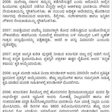
2008: ಮಲೇಷ್ಯಾ ಸರ್ಕಾರ ತಮ್ನನ್ನು ಕಡೆಗಣಿಸುತ್ತಿದೆ ಎಂದು ಆರೋಪಿಸಿ ಅಲ್ಲಿನ
ಹಿಂದೂಗಳು ಪ್ರತಿಭಟನೆ ನಡೆಸಿದ ಬೆನ್ನಲ್ಲೇ ಅಲ್ಲಿನ ಆಡಳಿತವು ಭಾರತೀಯ ನೌಕರರ
ನೇಮಕಾತಿಯನ್ನು ಸ್ಥಗಿತಗೊಳಿಸಿತು. ಈ ಸಂಬಂಧ ಅಧಿಕೃತ ಆದೇಶವನ್ನು ಹೊರಡಿಸಿದ
ಸರ್ಕಾರವು ದೇವಾಲಯದ ಅರ್ಚಕರು, ಶಿಲ್ಪಿಗಳು, ಸಂಗೀತಗಾರರು ಹಾಗೂ ಇನ್ನಿತರ
ನೌಕರರ ನೇಮಕಾತಿಯನ್ನು ಸ್ಥಗಿತಗೊಳಿಸಿತು.
2007: ನಾಪತ್ತೆಯಾದ ವಾಣಿಜ್ಯ ವಿಮಾನಕ್ಕಾಗಿ ಶೋಧ ನಡೆಸುತ್ತಿರುವ ಇಂಡೋನೇಷ್ಯದ
ನೌಕಾಪಡೆಯ ಹಡಗೊಂದು ಸುಲಾವೆಸ್ಟ್ ಕರಾವಳಿಯ ಬಳಿ ಸಮುದ್ರದ ಒಳಗೆ ಬೃಹತ್
ಗಾತ್ರದ ವಸ್ತುವೊಂದನ್ನು ಪತ್ತೆಹಚ್ಚಿತು. ಆದರೆ ಆ ವಸ್ತು ವಿಮಾನವೇ ಎಂಬುದು
ದೃಢಪಟ್ಟಿಲ್ಲ.
2007: ಕನ್ನಡ ಜಾಗೃತಿ ಕುರಿತ ಪುಸ್ತಕಕ್ಕೆ ನೀಡುವ ಕರ್ನಾಟಕ ರಾಜ್ಯ ರಸ್ತೆ ಸಾರಿಗೆ ಸಂಸ್ಥೆ
ಕೇಂದ್ರ ಕನ್ನಡ ಕ್ರಿಯಾಸಮಿತಿಯ ಪ್ರಶಸ್ತಿಗೆ ಪತ್ರಕರ್ತ ಈಶ್ವರ ದೈತೋಟ ಅವರ `ಕನ್ನಡ
ಕಷಾಯ' ಕೃತಿ ಆಯ್ಕೆಯಾಯಿತು.
2006: ಖ್ಯಾತ ಮರಾಠಿ ಸಾಹಿತಿ ವಿಂದಾ ಕರಂಡೀಕರ್ ಅವರು 2003ನೇ ಸಾಲಿನ ಪ್ರತಿಷ್ಠಿತ
ಜ್ಞಾನಪೀಠ ಪ್ರಶಸ್ತಿಗೆ ಆಯ್ಕೆಯಾದರು. ಹೆಚ್ಚು ಪ್ರಾಯೋಗಿಕ ಹಾಗೂ ಸಮಗ್ರವಾಗಿ ಸಾಹಿತ್ಯ
ಕೃಷಿ ಮಾಡಿದ ಮರಾಠಿ ಸಾಹಿತಿಗಳಲ್ಲಿ ಕರಂಡೀಕರ್ ಮೊದಲಿಗರು.
2006: ಕರ್ನಾಟಕದ ಶಿವಮೊಗ್ಗ ಜಿಲ್ಲೆ ಹೊಸನಗರದ ಶ್ರೀರಾಮಚಂದ್ರಾಪುರ ಮಠದ ಶ್ರೀ
ರಾಘವೇಶ್ವರ ಭಾರತಿ ಸ್ವಾಮೀಜಿ ಅವರು ಗೋಹತ್ಯೆ ನಿಲ್ಲುವವರೆಗೆ ಹಾಗೂ ತಳಿ
ಸಂಕರದಂತಹ ಪದ್ಧತಿ ಕೊನೆಗೊಳ್ಳುವವರೆಗೂ ಭಾರತೀಯ ಗೋ ಯಾತ್ರೆ ನಿಲ್ಲದು ಎಂದು
ಘೋಷಿಸಿದರು. 68 ದಿನಗಳ ಕಾಲ 6800 ಕಿಲೋಮೀಟರುಗಳಿಗೂ ಹೆಚ್ಚು ದೂರ
ಕ್ರಮಿಸಿದ ಗೋ ಯಾತ್ರೆಯ ಸಮಾರೋಪ ಸಮಾರಂಭದಲ್ಲಿ ಮಾತನಾಡಿದ ಅವರು