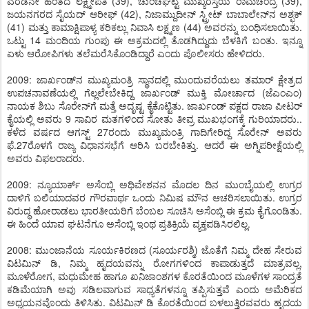
ಎರಡನೇ ಹಂತದ ಲಕ್ಷ್ಮೀಪತಿ (39), ಚುಂಚಘಟ್ಟ ಮುಖ್ಯರಸ್ತೆಯ ರಾಮಚಂದ್ರ (39),
ಜಯನಗರದ ಸೈಯದ್ ಆರೀಫ್ (42), ನಿಜಾಮ್ದುದೀನ್ ಸ್ಟ್ರೀಟ್ ಬಾಬಾಲೇನ್‌ನ ಅಶ್ಫಕ್
(41) ಮತ್ತು ಕಾಮಾಕ್ಷಿಪಾಳ್ಯ ಕರಿಕಲ್ಲು ನಿವಾಸಿ ಲಕ್ಷ್ಮಣ (44) ಅವರನ್ನು ಬಂಧಿಸಲಾಯಿತು.
ಒಟ್ಟು 14 ಮಂದಿಯ ಗುಂಪು ಈ ಅಕ್ರಮದಲ್ಲಿ ತೊಡಗಿದ್ದುದು ಬೆಳಕಿಗೆ ಬಂತು. ಇನ್ನೂ
ಏಳು ಆರೋಪಿಗಳು ತಲೆಮರೆಸಿಕೊಂಡಿದ್ದಾರೆ ಎಂದು ಪೊಲೀಸರು ಹೇಳಿದರು.
2009: ಜಾರ್ಖಂಡ್‌ನ ಮುಖ್ಯಮಂತ್ರಿ ಸ್ಥಾನದಲ್ಲಿ ಮುಂದುವರೆಯಲು ತಮಾರ್ ಕ್ಷೇತ್ರದ
ಉಪಚನಾವಣೆಯಲ್ಲಿ ಗೆಲ್ಲಲೇಬೇಕಿದ್ದ ಜಾರ್ಖಂಡ್ ಮುಕ್ತಿ ಮೋರ್ಚಾದ (ಜೆಎಂಎಂ)
ನಾಯಕ ಶಿಬು ಸೊರೇನ್‌ಗೆ ಮತ್ತೆ ಅದೃಷ್ಟ ಕೈಕೊಟ್ಟಿತು. ಜಾರ್ಖಂಡ್ ಪಕ್ಷದ ರಾಜಾ ಪೀಟರ್
ಕೈಯಲ್ಲಿ ಅವರು 9 ಸಾವಿರ ಮತಗಳಿಂದ ಸೋತು ತೀವ್ರ ಮುಖಭಂಗಕ್ಕೆ ಗುರಿಯಾದರು..
ಕಳೆದ ವರ್ಷದ ಆಗಸ್ಟ್ 27ರಂದು ಮುಖ್ಯಮಂತ್ರಿ ಗಾದಿಗೇರಿದ್ದ ಸೊರೇನ್ ಅವರು
ಫೆ.27ರೊಳಗೆ ರಾಜ್ಯ ವಿಧಾನಸಭೆಗೆ ಆರಿಸಿ ಬರಬೇಕಿತ್ತು. ಆದರೆ ಈ ಅಗ್ನಿಪರೀಕ್ಷೆಯಲ್ಲಿ
ಅವರು ವಿಫಲರಾದರು.
2009: ನ್ಯೂಯಾರ್ಕ್ ಅಸೆಂಬ್ಲಿ ಅಧಿವೇಶನನ ಮೊದಲ ದಿನ ಮುಂಬೈಯಲ್ಲಿ ಉಗ್ರರ
ದಾಳಿಗೆ ಬಲಿಯಾದವರ ಗೌರವಾರ್ಥ ಒಂದು ನಿಮಿಷ ಮೌನ ಆಚರಿಸಲಾಯಿತು. ಉಗ್ರರ
ವಿರುದ್ಧ ಹೋರಾಡಲು ಭಾರತೀಯರಿಗೆ ಬೆಂಬಲ ಸೂಚಿಸಿ ಅಸೆಂಬ್ಲಿ ಈ ಕ್ರಮ ಕೈಗೊಂಡಿತು.
ಈ ಹಿಂದೆ ಯಾವ ಘಟನೆಗೂ ಅಸೆಂಬ್ಲಿ ಇಂಥ ಪ್ರತಿಕ್ರಿಯೆ ವ್ಯಕ್ತಪಡಿಸಿರಲಿಲ್ಲ.
2008: ಮುಂಜಾನೆಯ ಸೂರ್ಯಕಿರಣದ (ಸೂರ್ಯರಶ್ಮಿ) ಜೊತೆಗೆ ನಿಮ್ಮ ದೇಹ ಸೇರುವ
ವಿಟಮಿನ್ ಡಿ, ನಿಮ್ಮ ಹೃದಯವನ್ನು ರೋಗಗಳಿಂದ ಕಾಪಾಡುತ್ತದೆ ಮಾತ್ರವಲ್ಲ,
ಮೂಳೆರೋಗ, ಮಧುಮೇಹ ಹಾಗೂ ಖನಿಜಾಂಶಗಳ ಕೊರತೆಯಿಂದ ಮೂಳೆಗಳ ಸಾಂದ್ರತೆ
ಕಡಿಮೆಯಾಗಿ ಅವು ಸಡಿಲವಾಗುವ ಸಾಧ್ಯತೆಗಳನ್ನೂ ತಪ್ಪಿಸುತ್ತವೆ ಎಂದು ಅಮೆರಿಕದ
ಅಧ್ಯಯನವೊಂದು ತಿಳಿಸಿತು. ವಿಟಮಿನ್ ಡಿ ಕೊರತೆಯಿಂದ ಬಳಲುತ್ತಿರವವರು ಹೃದಯ