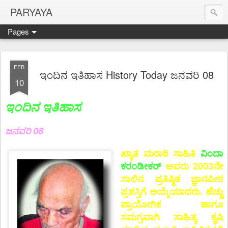
PARYAYA
Pages
FEB
ಇಂದಿನ ಇತಿಹಾಸ History Today ಜನವರಿ 08
10
ಇಂದಿನ ಇತಿಹಾಸ
ಜನವರಿ 08
ಖ್ಯಾತ ಮರಾಠಿ ಸಾಹಿತಿ
ವಿಂದಾ
ಕರಂಡೀಕರ್
ಅವರು 2003ನೇ
ಸಾಲಿನ ಪ್ರತಿಷ್ಠಿತ ಜ್ಞಾನಪೀಠ
ಪ್ರಶಸ್ತಿಗೆ ಆಯ್ಕೆಯಾದರು. ಹೆಚ್ಚು
ಪ್ರಾಯೋಗಿಕ ಹಾಗೂ
ಸಮಗ್ರವಾಗಿ ಸಾಹಿತ್ಯ ಕೃಷಿ