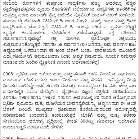
ಸಂಬಂಧಿ ರೋಗಗಳಿಗೆ ತುತ್ತಾಗುವ ಸಾಧ್ಯತೆಗಳು ಹೆಚ್ಚು. ಅದರಲ್ಲೂ ಹೆಚ್ಚಿನ
ರಕ್ತದೊತ್ತಡವುಳ್ಳವರು ಹೃದಯ ರೋಗಗಳಿಗೆ ಬಲಿಯಾಗುವ ಸಾಧ್ಯತೆಗಳು ಇತರರಿಗಿಂತ
ದುಪ್ಪಟ್ಟು ಎಂದು ಹಾರ್ವರ್ಡ್ ವೈದ್ಯ ಕಾಲೇಜಿನ ಪ್ರೊಫೆಸರ್ ಥಾಮಸ್ ವಾಂಗ್ ಹೇಳಿದರು.
ಸೂರ್ಯರಶ್ಮಿ ಹೊರತಾಗಿ ವಿಟಮಿನ್ ಡಿ ಅಂಶ ಮೀನು, ಮೊಟ್ಟೆ, ಹಾಲು ಮತ್ತು ದ್ವಿದಳ
ಧಾನ್ಯದಿಂದಲೂ ದೊರಕುತ್ತದೆ. ವಿಟಮಿನ್ ಡಿ ಅಂಶವು ಸರಿಯಾದ ಪ್ರಮಾಣದಲ್ಲಿದ್ದರೆ
ಕ್ಯಾನ್ಸರ್ ಜೀವಕೋಶಗಳ ಬೆಳವಣಿಗೆಗೆ ತಡೆಯೊಡ್ಡುತ್ತವೆ. ರಕ್ತ ಪರಿಚಲನೆ
ಸಮರ್ಪಕವಾಗುವುದಲ್ಲದೆ ರಕ್ತ ನಾಳಗಳು ಪ್ರತಿರೋಧಕ ಶಕ್ತಿಯನ್ನೂ
ಉತ್ತಮಪಡಿಸಿಕೊಳ್ಳುತ್ತವೆ. ಸರಾಸರಿ 59 ವರ್ಷದ 1700 ಜನರನ್ನು ಐದು ವರ್ಷಗಳ ಕಾಲ
ಅಧ್ಯಯನಕ್ಕೆ ಒಳಪಡಿಸಿದಾಗ ಈ ಅಂಶ ಬೆಳಕಿಗೆ ಬಂತು. ಭಾರತೀಯರು ಮುಂಜಾನೆ
ಎದ್ದು ಸೂರ್ಯನಿಗೆ ಅಭಿಮುಖವಾಗಿ ನಿಂತು ಅರ್ಘ್ಯ ಬಿಡುವುದು, ಸೂರ್ಯ ನಮಸ್ಕಾರ
ಮಾಡುವುದರ ಹಿಂದಿನ ವೈಜ್ಞಾನಿಕತೆ ಏನೆಂದು ಅರ್ಥವಾಯಿತಲ್ಲ?
2008: ಪ್ರತಿನಿತ್ಯ ಐದು ಬಗೆಯ ಹಣ್ಣು ಮತ್ತು ತರಕಾರಿ ಬಳಕೆ, ನಿಯಮಿತ ವ್ಯಾಯಾಮ,
ಧೂಮಪಾನ ರಹಿತ ಬದುಕು ಹಾಗೂ ಮಿತವಾದ ಮದ್ಯ ಸೇವನೆ - ಇವಿಷ್ಟನ್ನೂ ನೀವು
ನಿರಂತರ ಪಾಲಿಸಿದ್ದೇ ಆದರೆ ಸರಾಸರಿ ಮನುಷ್ಯರ ಆಯುಷ್ಯಕ್ಕಿಂತ 14 ವರ್ಷ ಹೆಚ್ಚು ಕಾಲ
ಬದುಕಬಲ್ಲಿರಿ ಎಂದು ಮೆಲ್ಬೊರ್ನಿನ ವೈದ್ಯಕೀಯ ವಿಜ್ಞಾನ ಪತ್ರಿಕೆಯ ವರದಿಯೊಂದು
ತಿಳಿಸಿತು. 1993 ಹಾಗೂ 1997ರ ನಡುವಿನ ಅವಧಿಯಲ್ಲಿ 20 ಸಾವಿರ ಆರೋಗ್ಯವಂತ
ಬ್ರಿಟಿಷ್ ಪುರುಷರು ಮತ್ತು ಮಹಿಳೆಯರ ಜೀವನಶೈಲಿಯನ್ನು ಅಭ್ಯಸಿಸಿದಾಗ ಈ ಅಂಶ
ಬೆಳಕಿಗೆ ಬಂದಿದೆ. ಮುಖ್ಯವಾಗಿ ಧೂಮಪಾನ ತೊರೆಯುವುದರಿಂದ ಆರೋಗ್ಯದಲ್ಲಿ
ಪರಿಣಾಮಕಾರಿ ಬದಲಾವಣೆ ಕಂಡುಬರುತ್ತದೆ. ಜೊತೆಗೆ ಹಣ್ಣು ಮತ್ತು ತರಕಾರಿ
ಸೇವನೆಯಿಂದ ಆರೋಗ್ಯ ವೃದ್ಧಿಯಲ್ಲಿ ಶೇಕಡ 80ರಷ್ಟು ಗಮನಾರ್ಹ ಬದಲಾವಣೆ
ಉಂಟಾಗುತ್ತದೆ ಎಂದೂ ವರದಿ ಹೇಳಿತು.
2008: ಶ್ರೀಲಂಕಾದ ಸಚಿವ ಡಿ.ಎಂ. ಡಿಸ್ಸನಾಯಕೆ ಅವರನ್ನು ಶಂಕಿತ ಎಲ್ ಟಿ ಟಿ ಇ