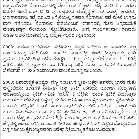
ಉಗ್ರಗಾಮಿಗಳು ಕೊಲಂಬೋದಲ್ಲಿ ನೆಲಬಾಂಬ್ ಸ್ಫೋಟಿಸಿ ಹತ್ಯೆ ಮಾಡಿದರು. ಎರಡು
ದಿನಗಳ ಹಿಂದೆ ಎಲ್ ಟಿ ಟಿ ಇ ಗುಪ್ತದಳದ ಮುಖ್ಯಸ್ಥ ಕರ್ನಲ್ ಚಾರ್ಲ್ಸ್ ಅವರನ್ನು
ಭದ್ರತಾಪಡೆಗಳು ಹತ್ಯೆ ಮಾಡಿದ ಹಿನ್ನೆಲೆಯಲ್ಲಿ ಸಚಿವರ ಬೆಂಗಾವಲು ಪಡೆ ಮೇಲೆ ಉಗ್ರರು
ದಾಳಿ ನಡೆಸಿದರು. ಬೆಂಗಾವಲು ಪಡೆಯೊಂದಿಗೆ ವಾಹನದಲ್ಲಿ ಸಚಿವ ಡಿಸ್ಸನಾಯಕೆ
ಹೋಗುತ್ತಿದ್ದಾಗ ನೆಲಬಾಂಬ್ ಸ್ಫೋಟಗೊಂಡಿತು. ತೀವ್ರ ಗಾಯಗಳಿಂದಾಗಿ ಸಚಿವರು
ಹಾಗೂ ಅವರ ಜೊತೆಗಿದ್ದ ಒಬ್ಬ ಭದ್ರತಾ ಸಿಬ್ಬಂದಿ ಮೃತರಾದರು.
2008: ನವದೆಹಲಿ ಚಿನಿವಾರ ಪೇಟೆಯಲ್ಲಿ ಚಿನ್ನದ ಬೆಲೆಯು ಈ ಮೊದಲಿನ ಎಲ್ಲ
ದಾಖಲೆಗಳನ್ನು ಮುರಿಯಿತು. ಜಾಗತಿಕ ಮಾರುಕಟ್ಟೆ ಸಲಹೆ ಹಿನ್ನೆಲೆಯಲ್ಲಿ ಭಾರಿ
ಪ್ರಮಾಣದಲ್ಲಿ ಖರೀದಿ ಭರಾಟೆ ನಡೆದದ್ದರಿಂದ 10 ಗ್ರಾಂ ಚಿನ್ನದ ಬೆಲೆಯು ರೂ 11,150ಕ್ಕೆ
ಏರಿತು. ಪ್ರತಿ 10 ಗ್ರಾಂಗಳಿಗೆ ರೂ 175ರಷ್ಟು ಏರಿಕೆ ಕಂಡು, ಈ ತಿಂಗಳ 4ರ ದಾಖಲೆ
ಬೆಲೆಯಾದ 11,025 ರೂಪಾಯಿಗಳ ದಾಖಲೆಯನ್ನೂ ಮುರಿಯಿತು.
2008: ವಿವಾದಾತ್ಮಕ ಅಂಪೈರ್, ವೆಸ್ಟ್ ಇಂಡೀಸಿನ ಸ್ಟೀವ್ ಬಕ್ನರ್ ಅವರನ್ನು ಭಾರತ ಮತ್ತು
ಆಸ್ಟ್ರೇಲಿಯಾ ತಂಡಗಳ ನಡುವಿನ ಟೆಸ್ಟ್ ಕ್ರಿಕೆಟ್ ಸರಣಿಯ ಮುಂದಿನ ಪಂದ್ಯಗಳಿಗೆ
ಅಂತಾರಾಷ್ಟ್ರೀಯ ಕ್ರಿಕೆಟ್ ಸಮಿತಿ (ಐಸಿಸಿ) ಕೈ ಬಿಟ್ಟಿತು. ಭಾರತ ಕ್ರಿಕೆಟ್ ನಿಯಂತ್ರಣ
ಮಂಡಳಿಯ (ಬಿಸಿಸಿಐ) ಒತ್ತಡಕ್ಕೆ ಮಣಿದ ಐಸಿಸಿ ಈ ಮಹತ್ವದ ನಿರ್ಣಯ ಕೈಗೊಂಡಿತು.
ಮೂರನೇ ಟೆಸ್ಟಿನಲ್ಲಿ ಬಕ್ನರ್ ಬದಲು ನ್ಯೂಜಿಲೆಂಡಿನ ಬಿಲಿ ಬೌಡೆನ್ ಅಂಪೈರ್ ಆಗಿ
ಕಾರ್ಯ ನಿರ್ವಹಿಸುವರು ಎಂದು ಐಸಿಸಿ ಪ್ರಕಟಿಸಿತು. ಜನಾಂಗೀಯ ನಿಂದನೆ ಪ್ರಕರಣದಲ್ಲಿ
ಮೂರು ಟೆಸ್ಟ್ ಪಂದ್ಯಗಳ ನಿಷೇಧ ಶಿಕ್ಷೆಗೆ ಒಳಗಾಗಿದ್ದ ಹರಭಜನ್ ಸಿಂಗ್ ಅವರಿಗೆ ಪರ್ತ್
ಟೆಸ್ಟಿನಲ್ಲಿ ಆಡಲು ಐಸಿಸಿ ಅನುಮತಿ ನೀಡಿತು. ಹರಭಜನ್ ಸಿಂಗ್ ಸಲ್ಲಿಸಿದ ಮೇಲ್ಮನವಿಯ
ಬಗ್ಗೆ ನಿರ್ಣಯ ಕೈಗೊಳ್ಳುವವರೆಗೆ ನಿಷೇಧ ಶಿಕ್ಷೆಯನ್ನು ತಡೆಹಿಡಿಯಲಾಯಿತು.