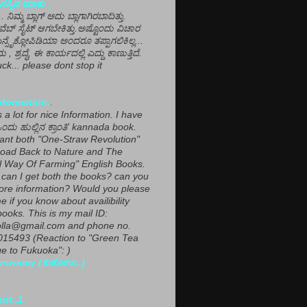
ಸ್ಸಿನ ಮಾತು .
ಾ... ನಿಮ್ಮ ಬ್ಲಾಗ್ ಅದು ಬ್ಲಾಗಾಗಿರಬಾದಿತ್ತು.
ವೆಬ್ ಸೈಟ್ ಆಗಬೇಕಿತ್ತು.ಅಷ್ಟೊಂದು ವಿಚಾರ
ಎನ್ಸೈಕ್ಲೋಪಿಡಿಯಾ ಅಂದರೂ ತಪ್ಪಾಗಲಿಕಿಲ್ಲ...
ಮ , ಶ್ರದ್ಧೆ, ಈ ಕಾರ್ಯದಲ್ಲಿ ಎದ್ದು ಕಾಣುತ್ತಿದೆ.
ck... please dont stop it
nformation.
.
a lot for nice Information. I have
ಂದು ಹುಲ್ಲಿನ ಕ್ರಾಂತಿ' kannada book.
want both "One-Straw Revolution"
oad Back to Nature and The
l Way Of Farming" English Books.
can I get both the books? can you
ore information? Would you please
e if you know about availibility
ooks. This is my mail ID:
lla@gmail.com and phone no.
15493 (Reaction to "Green Tea
 to Fukuoka": )
rswamy (ಕುಕೂಊ..)
ent..1