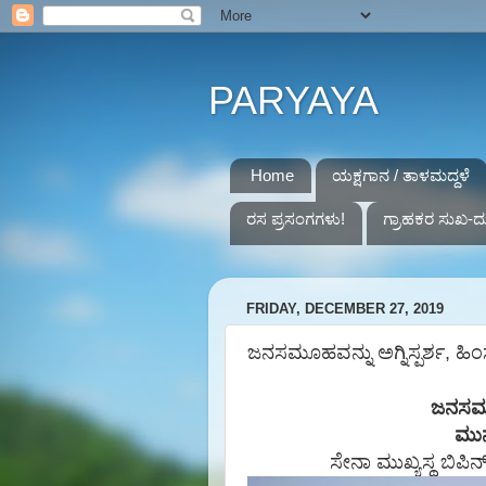
PARYAYA
Home
ಯಕ್ಷಗಾನ / ತಾಳಮದ್ದಳೆ
ರಸ ಪ್ರಸಂಗಗಳು!
ಗ್ರಾಹಕರ ಸುಖ-ದ
FRIDAY, DECEMBER 27, 2019
ಜನಸಮೂಹವನ್ನು ಅಗ್ನಿಸ್ಪರ್ಶ, ಹಿ
ಜನಸಮ
ಮುನ
ಸೇನಾ
ಮುಖ್ಯಸ್ಥ
ಬಿಪಿನ