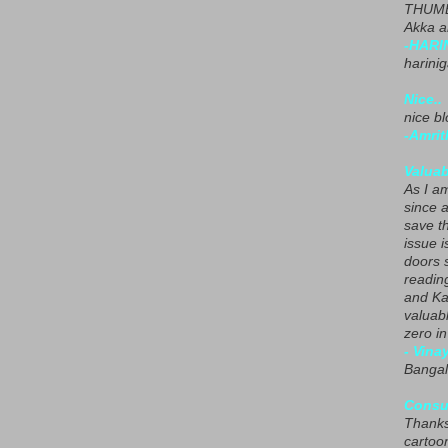
THUMB
Akka a
-HARI
harini
Nice..
nice blo
-Amrit
Valuab
As I am
since 
save t
issue i
doors 
readin
and Ka
valuab
zero i
- Vina
Bangal
Consu
Thanks
cartoo