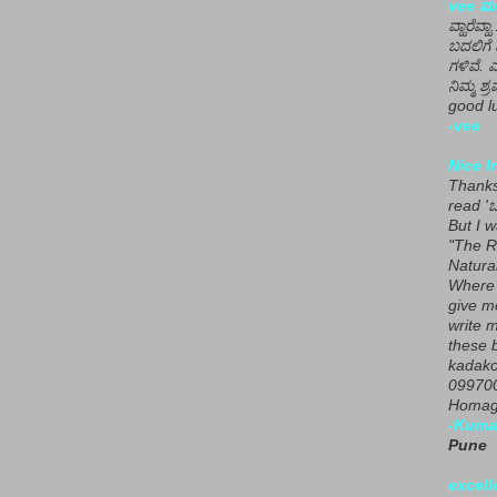
vee ಮನ
ವ್ಹಾರೆವ್ಹ
ಬದಲಿಗೆ 
ಗಳಿವೆ. 
ನಿಮ್ಮ ಶ್ರ
good lu
-vee
Nice I
Thanks 
read 'ಒ
But I 
"The R
Natura
Where 
give m
write m
these b
kadako
099700
Homage
-Kuma
Pune
excell