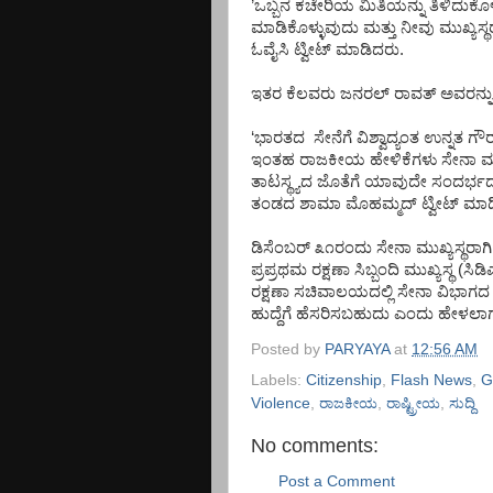
’
ಒಬ್ಬನ
ಕಚೇರಿಯ
ಮಿತಿಯನ್ನು
ತಿಳಿದುಕೊಳ
ಮಾಡಿಕೊಳ್ಳುವುದು
ಮತ್ತು
ನೀವು
ಮುಖ್ಯಸ್
ಓವೈಸಿ
ಟ್ವೀಟ್
ಮಾಡಿದರು
.
ಇತರ
ಕೆಲವರು
ಜನರಲ್
ರಾವತ್
ಅವರನ್ನು
‘
ಭಾರತದ
ಸೇನೆಗೆ
ವಿಶ್ವಾದ್ಯಂತ
ಉನ್ನತ
ಗೌ
ಇಂತಹ
ರಾಜಕೀಯ
ಹೇಳಿಕೆಗಳು
ಸೇನಾ
ಮು
ತಾಟಸ್ಥ್ಯದ
ಜೊತೆಗೆ
ಯಾವುದೇ
ಸಂದರ್ಭದ
ತಂಡದ
ಶಾಮಾ
ಮೊಹಮ್ಮದ್
ಟ್ವೀಟ್
ಮಾಡ
ಡಿಸೆಂಬರ್
೩೧ರಂದು
ಸೇನಾ
ಮುಖ್ಯಸ್ಥರಾಗಿ
ಪ್ರಪ್ರಥಮ
ರಕ್ಷಣಾ
ಸಿಬ್ಬಂದಿ
ಮುಖ್ಯಸ್ಥ
(
ಸಿಡಿ
ರಕ್ಷಣಾ
ಸಚಿವಾಲಯದಲ್ಲಿ
ಸೇನಾ
ವಿಭಾಗದ
ಹುದ್ದೆಗೆ
ಹೆಸರಿಸಬಹುದು
ಎಂದು
ಹೇಳಲಾಗುತ
Posted by
PARYAYA
at
12:56 AM
Labels:
Citizenship
,
Flash News
,
G
Violence
,
ರಾಜಕೀಯ
,
ರಾಷ್ಟ್ರೀಯ
,
ಸುದ್ದಿ
No comments:
Post a Comment