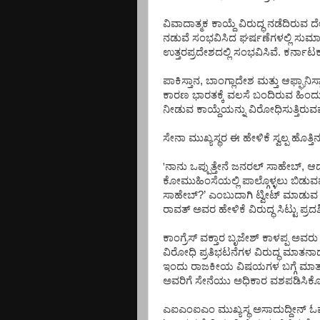
ವಿವಾದಾತ್ಮಕ
ಕಾಯ್ದೆ
ವಿರುದ್ಧ
ನಡೆದಿರುವ
ದೇ
ನಡುವೆ
ಸಂಭವಿಸಿದ
ಘರ್ಷಣೆಗಳಲ್ಲಿ
ಸುಮಾ
ಉತ್ತರಪ್ರದೇಶದಲ್ಲಿ
ಸಂಭವಿಸಿವೆ
.
ಕರ್ನಾಟ
ಪಾಕಿಸ್ತಾನ
,
ಬಾಂಗ್ಲಾದೇಶ
ಮತ್ತು
ಆಫ್ಘಾನಿಸ
ಕಾರಣ
ಭಾರತಕ್ಕೆ
ವಲಸೆ
ಬಂದಿರುವ
ಹಿಂದ
ನೀಡುವ
ಕಾಯ್ದೆಯನ್ನು
ವಿರೋಧಿಸುತ್ತಿರು
ಸೇನಾ
ಮುಖ್ಯಸ್ಥರ
ಈ
ಹೇಳಿಕೆ
ಸ್ವಲ್ಪ
ಹೊತ್ತಿನ
'ನಾನು
ಒಪ್ಪುತ್ತೇನೆ
ಜನರಲ್
ಸಾಹೇಬ್
,
ಆದ
ಕೋಮುಹಿಂಸೆಯಲ್ಲಿ
ಪಾಲ್ಗೊಳ್ಳಲು
ಬಿಡುವ
ಸಾಹೇಬ್
?’
ಎಂಬುದಾಗಿ
ಟ್ವೀಟ್
ಮಾಡುವ
ರಾವತ್
ಅವರ
ಹೇಳಿಕೆ
ವಿರುದ್ಧ
ಸಿಟ್ಟು
ಪ್ರದ
ಕಾಂಗ್ರೆಸ್
ವಕ್ತಾರ
ಬೃಜೇಶ್
ಕಾಳಪ್ಪ
ಅವರು
ವಿರೋಧಿ
ಪ್ರತಿಭಟನೆಗಳ
ವಿರುದ್ಧ
ಮಾತನಾಡ
ಇಂದು
ರಾಜಕೀಯ
ವಿಷಯಗಳ
ಬಗ್ಗೆ
ಮಾತ
ಅವರಿಗೆ
ಸೇನೆಯು
ಅಧಿಕಾರ
ವಶಪಡಿಸಿಕೊ
ಎಐಎಂಐಎಂ
ಮುಖ್ಯಸ್ಥ
ಅಸಾದುದ್ದೀನ್
ಓವ