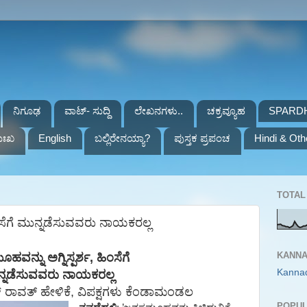
ನಿಗೂಢ
ವಾಟ್- ಸುದ್ದಿ
ಲೇಖನಗಳು..
ಚಕ್ರವ್ಯೂಹ
SPARD
ುಃಖ
English
ಬಲ್ಲಿರೇನಯ್ಯಾ?
ಪುಸ್ತಕ ಪ್ರಪಂಚ
Hindi & Oth
TOTAL 
ಂಸೆಗೆ ಮುನ್ನಡೆಸುವವರು ನಾಯಕರಲ್ಲ
KANNA
ೂಹವನ್ನು
ಅಗ್ನಿಸ್ಪರ್ಶ,
ಹಿಂಸೆಗೆ
Kanna
್ನಡೆಸುವವರು
ನಾಯಕರಲ್ಲ
್
ರಾವತ್
ಹೇಳಿಕೆ
,
ವಿಪಕ್ಷಗಳು
ಕೆಂಡಾಮಂಡಲ
POPUL