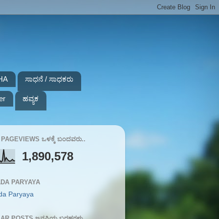
HA
ಸಾಧನೆ / ಸಾಧಕರು
er
ಹವ್ಯಕ
PAGEVIEWS ಒಳಕ್ಕೆ ಬಂದವರು..
1,890,578
DA PARYAYA
da Paryaya
AR POSTS ಜನಪ್ರಿಯ ಬರಹಗಳು