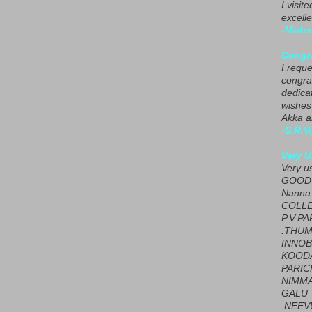
I visit
excelle
-Moha
Congra
I requ
congrat
dedica
wishes
Akka a
-S.R.V
Very U
Very u
GOOD 
Nanna
COLL
P.V.P
.THUM
INNOB
KOOD
PARIC
NIMMA
GALU
.NEEV