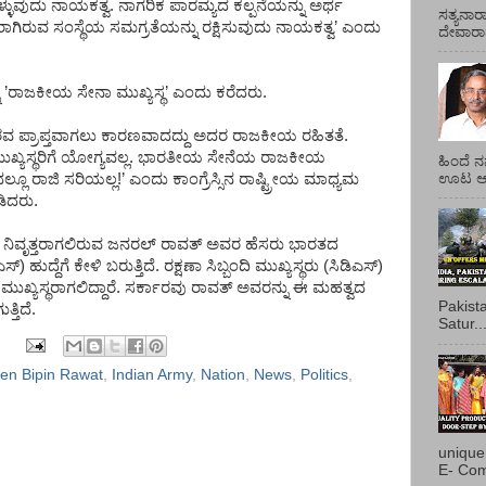
್ಳುವುದು
ನಾಯಕತ್ವ
.
ನಾಗರಿಕ
ಪಾರಮ್ಯದ
ಕಲ್ಪನೆಯನ್ನು
ಅರ್ಥ
ಸತ್ಯನಾರ
ಥರಾಗಿರುವ
ಸಂಸ್ಥೆಯ
ಸಮಗ್ರತೆಯನ್ನು
ರಕ್ಷಿಸುವುದು
ನಾಯಕತ್ವ
’
ಎಂದು
ದೇವಾರಾಧ
’
ರಾಜಕೀಯ
ಸೇನಾ
ಮುಖ್ಯಸ್ಥ
’
ಎಂದು
ಕರೆದರು
.
ರವ
ಪ್ರಾಪ್ತವಾಗಲು
ಕಾರಣವಾದದ್ದು
ಅದರ
ರಾಜಕೀಯ
ರಹಿತತೆ
.
ಖ್ಯಸ್ಥರಿಗೆ
ಯೋಗ್ಯವಲ್ಲ
.
ಭಾರತೀಯ
ಸೇನೆಯ
ರಾಜಕೀಯ
ಹಿಂದೆ ನ
ಊಟ ಆಯ್
ಲ್ಲೂ
ರಾಜಿ
ಸರಿಯಲ್ಲ
!’
ಎಂದು
ಕಾಂಗ್ರೆಸ್ಸಿನ
ರಾಷ್ಟ್ರೀಯ
ಮಾಧ್ಯಮ
ಿದರು
.
ನಿವೃತ್ತರಾಗಲಿರುವ
ಜನರಲ್
ರಾವತ್
ಅವರ
ಹೆಸರು
ಭಾರತದ
ಎಸ್
)
ಹುದ್ದೆಗೆ
ಕೇಳಿ
ಬರುತ್ತಿದೆ
.
ರಕ್ಷಣಾ
ಸಿಬ್ಬಂದಿ
ಮುಖ್ಯಸ್ಥರು
(
ಸಿಡಿಎಸ್
)
ಮುಖ್ಯಸ್ಥರಾಗಲಿದ್ದಾರೆ
.
ಸರ್ಕಾರವು
ರಾವತ್
ಅವರನ್ನು
ಈ
ಮಹತ್ವದ
Pakist
್ತಿದೆ
.
Satur..
en Bipin Rawat
,
Indian Army
,
Nation
,
News
,
Politics
,
unique
E- Com