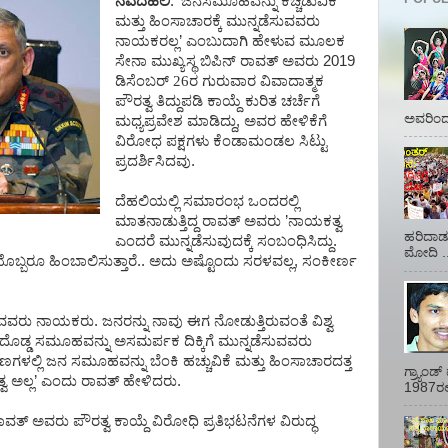
ನವದೆಹಲಿ
: ’
ಜನಸಮೂಹವನ್ನು
ಕಿಚ್ಚಿಡುವಿಕೆ
ಮತ್ತು
ಹಿಂಸಾಚಾರಕ್ಕೆ
ಮುನ್ನಡೆಸುವವರು
ನಾಯಕರಲ್ಲ
’
ಎಂಬುದಾಗಿ
ಹೇಳುವ
ಮೂಲಕ
ಸೇನಾ
ಮುಖ್ಯಸ್ಥ
ಬಿಪಿನ್
ರಾವತ್
ಅವರು
2019
ಡಿಸೆಂಬರ್ 26ರ ಗುರುವಾರ
ವಿವಾದಾತ್ಮಕ
ಪೌರತ್ವ
ತಿದ್ದುಪಡಿ
ಕಾಯ್ದೆ
ಕುರಿತ
ಚರ್ಚೆಗೆ
ಅವರಿಂದ 
ಮಧ್ಯಪ್ರವೇಶ
ಮಾಡಿದ್ದು
,
ಅವರ
ಹೇಳಿಕೆಗೆ
ವಿರೋಧ
ಪಕ್ಷಗಳು
ಕೆಂಡಾಮಂಡಲ
ಸಿಟ್ಟು
ಪ್ರದರ್ಶಿಸಿದವು
.
ದೆಹಲಿಯಲ್ಲಿ
ಸಮಾರಂಭ
ಒಂದರಲ್ಲಿ
ಮಾತನಾಡುತ್ತಿದ್ದ
ರಾವತ್
ಅವರು
’
ನಾಯಕತ್ವ
ಹರಿದಾಡು
ಎಂದರೆ
ಮುನ್ನಡೆಸುವುದಕ್ಕೆ
ಸಂಬಂಧಿಸಿದ್ದು
.
ಮೋದಿ ..
ಿಯೊಬ್ಬರೂ
ಹಿಂಬಾಲಿಸುತ್ತಾರೆ
..
ಅದು
ಅಷ್ಟೊಂದು
ಸರಳವಲ್ಲ
,
ಸಂಕೀರ್ಣ
ುವವರು
ನಾಯಕರು
.
ಜನರನ್ನು
ನಾವು
ಈಗ
ನೋಡುತ್ತಿರುವಂತೆ
ವಿಶ್ವ
ದೊಡ್ಡ
ಸಮೂಹವನ್ನು
ಅಸಮರ್ಪಕ
ದಿಕ್ಕಿಗೆ
ಮುನ್ನಡೆಸುವವರು
ಣಗಳಲ್ಲಿ
ಜನ
ಸಮೂಹವನ್ನು
ಬೆಂಕಿ
ಹಚ್ಚುವಿಕೆ
ಮತ್ತು
ಹಿಂಸಾಚಾರದತ್ತ
ಗ್ರ್ಯಾಂ
ವ
ಅಲ್ಲ
’
ಎಂದು
ರಾವತ್
ಹೇಳಿದರು
.
1987ರಲ್ಲ
ಾವತ್
ಅವರು
ಪೌರತ್ವ
ಕಾಯ್ದೆ
ವಿರೋಧಿ
ಪ್ರತಿಭಟನೆಗಳ
ವಿರುದ್ಧ