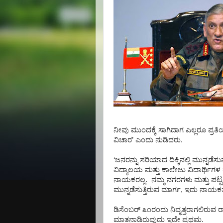
ನೀವು
ಮುಂದಕ್ಕೆ
ಸಾಗಿದಾಗ
ಎಲ್ಲರೂ
ಪ್ರತ
ವಿಚಾರ
’
ಎಂದು
ನುಡಿದರು
.
‘
ಜನರನ್ನು
ಸರಿಯಾದ
ದಿಕ್ಕಿನಲ್ಲಿ
ಮುನ್ನಡೆಸ
ವಿದ್ಯಾಲಯ
ಮತ್ತು
ಕಾಲೇಜು
ವಿದಾರ್ಥಿಗಳ
ನಾಯಕರಲ್ಲ
.
ನಮ್ಮ
ನಗರಗಳು
ಮತ್ತು
ಪಟ್ಟ
ಮುನ್ನಡೆಸುತ್ತಿರುವ
ಮಾರ್ಗ
,
ಇದು
ನಾಯಕತ್
ಡಿಸೆಂಬರ್
೩೧ರಂದು
ನಿವೃತ್ತರಾಗಲಿರುವ
ರ
ಮಾತನಾಡಿರುವುದು
ಇದೇ
ಪ್ರಥಮ
.