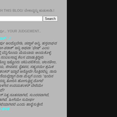
 THIS BLOG/ ಬೇಕಾದ್ದನ್ನು ಹುಡುಕಾಡಿ.!
ತೀರ್ಪು.. YOUR JUDGEMENT..
ಕ್' ..!
್ಪು ಅಂದ್ಕೊಬೇಡಿ, ಚಪ್ಪಾಳೆ ಅನ್ನಿ, ಹಸ್ತಲಾಘವ
'ಗೋ-ಪರಾಕ್' ಅನ್ನಿ ಅಥವಾ 'ಭೇಷ್' ಎಂಬ
್ಲಿ ಬೆನ್ನಿಗೊಂದು ಮೆದುಬಾರು ಅಂದುಕೊಳ್ಳಿ.
ನಂಬಲಸಾಧ್ಯ ಕೆಲಸ ಮಾಡುತ್ತಿದ್ದೀರಿ.
ಳಗೊಬ್ಬ ಇಷ್ಟೊಂದು ಚಟುವಟಿಕೆಯ, ಚಲನಶೀಲ,
, ಜೀವಪರ, ರೈತಪರ, ಸಹೃದಯೀ ಶ್ರಮಿಕ
್ ಇದ್ದಾರೆ ಅನ್ನೋದೇ ಗೊತ್ತಿರಲಿಲ್ಲ. ನಾನು
ಣಿಯಲ್ಲಿದ್ದಾಗ ದಿನಾ ಮೆಲ್ಲಗೆ ಬಂದು 'ಇಂದಿನ
ನ್ನು ತೋರಿಸಿ ಹೋಗುತ್ತಿದ್ದ ದೊಗಲೆ
ೊಳಗಿನ ಉದಯಶಂಕರ್ ಬೇರೆಯೇ
ದೆ?
ಲಾಗ್ ನಿತ್ಯ ನೂತನವಾಗಿದೆ, ಸುಂದರವಾಗಿದೆ,
ಾಗಿದೆ. ಹೀಗೆಯೇ ಸುದೀರ್ಘ
ಿಯಾಗಿರಲಿ ಎಂದು ಹಾರೈಸುತ್ತೇನೆ.
 ಹೆಗಡೆ