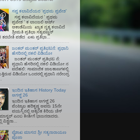
ಸಪ್ತ ಕಲಾವಿದೆಯರ ʼಪ್ರಥಮ ಪ್ರವೇಶʼ
ಸಪ್ತ ಕಲಾವಿದೆಯರ ʼ ಪ್ರಥಮ
ಪ್ರವೇಶ ʼ ಕ ಲಾಂಜಲಿ ಆರ್ಟ್
ಅಕಾಡೆಮಿಯ‌ ಖ್ಯಾತ ನೃತ್ಯ ಕಲಾವಿದೆ
ಶ್ರೀಮತಿ ಪ್ರತಿಭಾ ಸತ್ಯವಣ್ಣನ್
ತರಬೇತಿ ಪಡೆದ ಏಳು ಪ್ರತಿಭಾ...
ಜಂತರ್ ಮಂತರ್ ಪ್ರತಿಭಟನೆ: ಪ್ರಧಾನಿ
ಹೆಸರಿನಲ್ಲಿ ನಕಲಿ ವಿಡಿಯೋ
ಜಂತರ್ ಮಂತರ್ ಪ್ರತಿಭಟ ನೆ:
ಪ್ರಧಾನಿ ಹೆಸರಿನಲ್ಲಿ ನಕಲಿ ವಿಡಿಯೋ ನ
ವದೆಹಲಿ: ಸಾಮಾಜಿಕ ಜಾಲತಾಣಗಳಲ್ಲಿ
ತ್ತಿರುವ ವಿಡಿಯೋ ಒಂದರಲ್ಲಿ ಪ್ರಧಾನಿ ನರೇಂದ್ರ
.
ಇಂದಿನ ಇತಿಹಾಸ History Today
ಆಗಸ್ಟ್ 26
ಇಂದಿನ ಇತಿಹಾಸ ಆಗಸ್ಟ್ 26
ಪೆಂಟ್ಯಾಲ ಹರಿಕೃಷ್ಣ ಅವರು 15ನೇ
ವಯಸ್ಸಿನಲ್ಲಿ ಅತ್ಯಂತ ಕಿರಿಯ ಚೆಸ್
ಡ್ ಮಾಸ್ಟರ್ ಎಂಬ ಕೀರ್ತಿಗೆ ಭಾಜನರಾದರು.
ಿ ವಿಶ್ವನಾ...
ವೈಶಾಖ ಮಾಸದ ಶ್ರೀ ಸತ್ಯನಾರಾಯಣ
ಪೂಜಾ