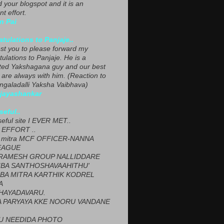
ed your blogspot and it is an
nt effort.
n Pai
tulations to Panjaje..
est you to please forward my
ulations to Panjaje. He is a
ted Yakshagana guy and our best
 are always with him. (Reaction to
ngaladalli Yaksha Vaibhava)
ijayashankar
seful..
seful site I EVER MET..
EFFORT ..
 mitra MCF OFFICER-NANNA
EAGUE
ARAMESH GROUP NALLIDDARE
BA SANTHOSHAVAAHITHU'
BA MITRA KARTHIK KODREL
A
HAYADAVARU.
 PARYAYA KKE NOORU VANDANE
U NEEDIDA PHOTO