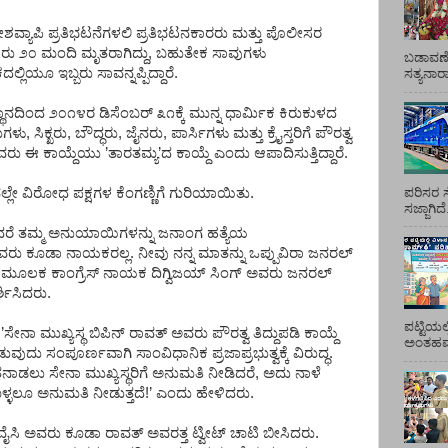
ಶವ್ಯಾಪಿ
ಪ್ರತಿಭಟನೆಗಳಲಿ
ಪ್ರತಿಭಟನಕಾರರು
ಮತ್ತು
ಪೊಲೀಸರ
ರು
೨೦
ಮಂದಿ
ಮೃತರಾಗಿದ್ದು
,
ಬಹುತೇಕ
ಸಾವುಗಳು
ಬಡಾವಣೆ
ಕದಲ್ಲಿಯೂ
ಇಬ್ಬರು
ಸಾವನ್ನಪ್ಪಿದ್ದಾರೆ
.
ಸತ್ಯನಾ
್ಥಾನದಿಂದ
೨೦೧೪ರ
ಡಿಸೆಂಬರ್
೩೧ಕ್ಕೆ
ಮುನ್ನ
ಧಾರ್ಮಿಕ
ಕಿರುಕುಳದ
ುಗಳು
,
ಸಿಕ್ಖರು
,
ಬೌದ್ಧರು
,
ಜೈನರು
,
ಪಾರ್ಸಿಗಳು
ಮತ್ತು
ಕ್ರೈಸ್ತರಿಗೆ
ಪೌರತ್ವ
ವವರು
ಈ
ಕಾಯ್ದೆಯು
’
ತಾರತಮ್ಯ
’
ದ
ಕಾಯ್ದೆ
ಎಂದು
ಆಪಾದಿಸುತ್ತಿದ್ದಾರೆ
.
ಪರಿಸರ ಸ
ಲ್ಲೇ
ವಿರೋಧ
ಪಕ್ಷಗಳ
ಕೆಂಗಣ್ಣಿಗೆ
ಗುರಿಯಾಯಿತು
.
ಸಜ್ಜಾಗಿದ
ರೆ
ತಮ್ಮ
ಅನುಯಾಯಿಗಳನ್ನು
ಜನಾಂಗ
ಹತ್ಯೆಯ
ವರು
ಕೂಡಾ
ನಾಯಕರಲ್ಲ
.
ನೀವು
ನನ್ನ
ಮಾತನ್ನು
ಒಪ್ಪುವಿರಾ
ಜನರಲ್
ಮೂಲಕ
ಕಾಂಗ್ರೆಸ್
ನಾಯಕ
ದಿಗ್ವಿಜಯ್
ಸಿಂಗ್
ಅವರು
ಜನರಲ್
ರ್ಶಿಸಿದರು
.
ಪಟ್ಟಿಯಲ
’
ಸೇನಾ
ಮುಖ್ಯಸ್ಥ
ಬಿಪಿನ್
ರಾವತ್
ಅವರು
ಪೌರತ್ವ
ತಿದ್ದುಪಡಿ
ಕಾಯ್ದೆ
ಅಂತಹವರ
ುವುದು
ಸಂಪೂರ್ಣವಾಗಿ
ಸಾಂವಿಧಾನಿಕ
ಪ್ರಜಾಪ್ರಭುತ್ವಕ್ಕೆ
ವಿರುದ್ಧ
.
ನಾಡಲು
ಸೇನಾ
ಮುಖ್ಯಸ್ಥರಿಗೆ
ಅನುಮತಿ
ನೀಡಿದರೆ
,
ಅದು
ನಾಳೆ
ಳ್ಳಲೂ
ಅನುಮತಿ
ನೀಡುತ್ತದೆ
!’
ಎಂದು
ಹೇಳಿದರು
.
ೈಸಿ
ಅವರು
ಕೂಡಾ
ರಾವತ್
ಅವರತ್ತ
ಟ್ವೀಟ್
ಚಾಟಿ
ಬೀಸಿದರು
.