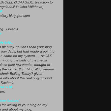
A OLLEYADAAGIDE. (reaction to
ngaladalli Yaksha Vaibhava)
NI
gallery.blogspot.com
g.. I liked it
h
le Info..
 bit busy, couldn’t read your blog
a few days, but had made a point to
he same on my system..... As J&K
s ringing the bells of the media
since past few weeks, thought of
g the same. Your blog Why Jammu
shmir Boiling Today? gives
le info about the reality @ ground
n Kashmir.
yak G M
,
ore
mer Issues.
.
 for writing in your blog on my
n and about my blog.