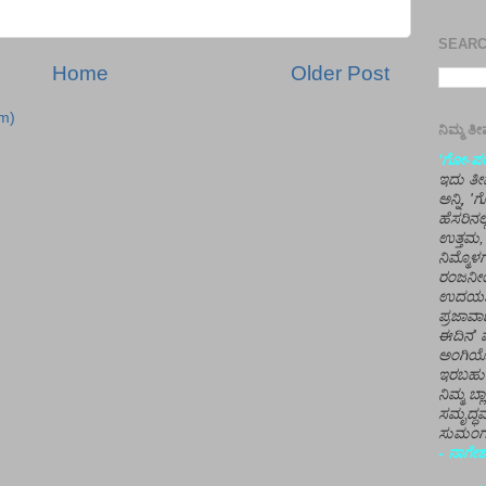
SEARCH
Home
Older Post
m)
ನಿಮ್ಮ 
'ಗೋ-ಪರಾ
ಇದು ತೀರ
ಅನ್ನಿ, 
ಹೆಸರಿನಲ
ಉತ್ತಮ, 
ನಿಮ್ಮೊ
ರಂಜನೀಯ
ಉದಯಶಂಕರ
ಪ್ರಜಾವಾ
ಈದಿನ' ವ
ಅಂಗಿಯ
ಇರಬಹು
ನಿಮ್ಮ ಬ್
ಸಮೃದ್ಧವ
ಸುಮಂಗಲ
- ನಾಗೇಶ