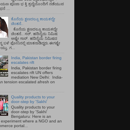
ಾಯಣ ಪೂಜಾ ಭ ಕ್ತಿ ಶ್ರದ್ಧೆಯೊಂದಿಗೆ ನಡೆಯುವ
ನೆ ...
ಕೊನೆಯ ಕ್ಷಣದಲ್ಲೂ ಕಾಯಕದ್ದೇ
ಚಿಂತನೆ..
ಕೊನೆಯ ಕ್ಷಣದಲ್ಲೂ ಕಾಯಕದ್ದೇ
ಚಿಂತನೆ.. ಸರ್.‌ ಹದಿನೈದು ನಿಮಿಷ
ಅಷ್ಟೇ ಸಾರ್.‌ ಹದಿನೈದು ನಿಮಿಷದ
ನ್ನ ಬಳಿ ಫೋನಿನಲ್ಲಿ ಮಾತನಾಡಿದ್ದರು.ಈಗಷ್ಟೇ
ತು. ಗ...
India, Pakistan border firing
escalates rift
India, Pakistan border firing
escalates rift UN offers
mediation New Delhi: India-
an tension escalated afresh on
.
Quality products to your
door-step by 'Sakhi'
Quality products to your
door-step by 'Sakhi'
Bengaluru: Here is an
 experiment where a NGO and an
merce portal...