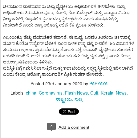
ಚೀನಾದಿಂದ
ವಾಪಸಾದವರು
ಜಿಲ್ಲಾ
ವೈದ್ಯಕೀಯ
ಅಧಿಕಾರಿಗಳಿಗೆ
ತಿಳಿಸಬೇಕು
ಮತ್ತು
,
,
ಅಧಿಕಾರಿಗಳು
ತಿರುವನಂತಪುರಂ
ಕೋಚಿ
ಕೋಯಿಕ್ಕೋಡ್
ಮತ್ತು
ಕಣ್ಣೂರು
ವಿಮಾನ
ನಿಲ್ದಾಣಗಳಲ್ಲಿ
ಕಣ್ಗಾವಲಿಗೆ
ಕ್ರಮಗಳನ್ನು
ಕೈಗೊಳ್ಳಬೇಕು
ಎಂದು
ಸೂಚನೆಗಳನ್ನು
ನೀಡಲಾಗಿದೆ
ಎಂದು
ರಾಜ್ಯ
ಆರೋಗ್ಯ
ಸಚಿವೆ
ಕೆಕೆ
ಶೈಲಜಾ
ಹೇಳಿದರು.
೧೨
,
೦೦೦ಕ್ಕೂ
ಹೆಚ್ಚು
ಪ್ರಯಾಣಿಕರ
ತಪಾಸಣೆ
:
ಈ
ಮಧ್ಯೆ
,
ಜನವರಿ
೨೨ರಂದು
ಚೀನಾದಲ್ಲಿ
ನೂತನ
ಕೊರೋನಾವೈರಸ್
ಬೆಳಕಿಗೆ
ಬಂದ
ಬಳಿಕ
ರಾಷ್ಟ್ರದಲ್ಲಿ
ಈವರೆಗೆ
೬೦
ವಿಮಾನಗಳ
ಸುಮಾರು
೧೨
,
೮೨೮
ಪ್ರಯಾಣಿಕರನ್ನು
ಸೋಂಕು
ಪತ್ತೆ
ಸಲುವಾಗಿ
ವೈದ್ಯಕೀಯ
ತಪಾಸಣೆಗೆ
ಒಳಪಡಿಸಲಾಗಿದೆ
.
ಆದರೆ
ಯಾರಿಗೂ
ಸೋಂಕು
ತಗುಲಿದ್ದು
ದೃಢ
ಪಟ್ಟಿಲ್ಲ
ಎಂದು
ಕೇಂದ್ರ
ಆರೋಗ್ಯ
ಸಚಿವಾಲಯ
ತಿಳಿಸಿತು.
ಪರಿಸ್ಥಿತಿ
ಬಗ್ಗೆ
ಗಮನಿಸಿಲಾಗುತ್ತಿದೆ
ಮತ್ತು
ಇಲಾಖೆಯನ್ನು
ಸನ್ನದ್ಧ
ಸ್ಥಿತಿಯಲ್ಲಿ
ಇರಿಸಲಾಗಿದೆ
ಎಂದು
ಕೇಂದ್ರ
ಆರೋಗ್ಯ
ಕಾರ್ಯದರ್ಶಿ
ಪ್ರೀತಿ
ಸುಡನ್
ಹೇಳಿದರು
.
Posted
23rd January 2020
by
PARYAYA
Labels:
china
Coronavirus
Flash News
Gulf
Kerala
News
ರಾಷ್ಟ್ರೀಯ
ಸುದ್ದಿ
0
Add a comment