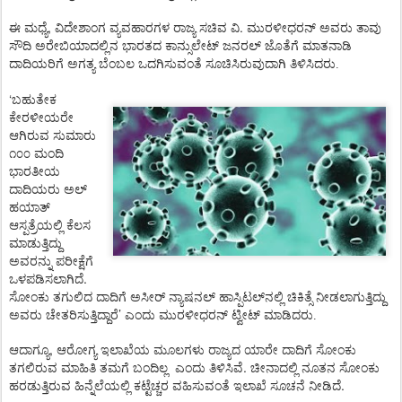
,
.
ಈ
ಮಧ್ಯೆ
ವಿದೇಶಾಂಗ
ವ್ಯವಹಾರಗಳ
ರಾಜ್ಯ
ಸಚಿವ
ವಿ
ಮುರಳೀಧರನ್
ಅವರು
ತಾವು
ಸೌದಿ
ಅರೇಬಿಯಾದಲ್ಲಿನ
ಭಾರತದ
ಕಾನ್ಸುಲೇಟ್
ಜನರಲ್
ಜೊತೆಗೆ
ಮಾತನಾಡಿ
ದಾದಿಯರಿಗೆ
ಅಗತ್ಯ
ಬೆಂಬಲ
ಒದಗಿಸುವಂತೆ
ಸೂಚಿಸಿರುವುದಾಗಿ
ತಿಳಿಸಿದರು.
‘
ಬಹುತೇಕ
ಕೇರಳೀಯರೇ
ಆಗಿರುವ
ಸುಮಾರು
೧೦೦
ಮಂದಿ
ಭಾರತೀಯ
ದಾದಿಯರು
ಅಲ್
ಹಯಾತ್
ಆಸ್ಪತ್ರೆಯಲ್ಲಿ
ಕೆಲಸ
ಮಾಡುತ್ತಿದ್ದು
ಅವರನ್ನು
ಪರೀಕ್ಷೆಗೆ
.
ಒಳಪಡಿಸಲಾಗಿದೆ
ಸೋಂಕು
ತಗುಲಿದ
ದಾದಿಗೆ
ಅಸೀರ್
ನ್ಯಾಷನಲ್
ಹಾಸ್ಪಿಟಲ್
ನಲ್ಲಿ
ಚಿಕಿತ್ಸೆ
ನೀಡಲಾಗುತ್ತಿದ್ದು
’
ಅವರು
ಚೇತರಿಸುತ್ತಿದ್ದಾರೆ
ಎಂದು
ಮುರಳೀಧರನ್
ಟ್ವೀಟ್
ಮಾಡಿದರು.
,
ಆದಾಗ್ಯೂ
ಆರೋಗ್ಯ
ಇಲಾಖೆಯ
ಮೂಲಗಳು
ರಾಜ್ಯದ
ಯಾರೇ
ದಾದಿಗೆ
ಸೋಂಕು
.
ತಗಲಿರುವ
ಮಾಹಿತಿ
ತಮಗೆ
ಬಂದಿಲ್ಲ
ಎಂದು
ತಿಳಿಸಿವೆ
ಚೀನಾದಲ್ಲಿ
ನೂತನ
ಸೋಂಕು
.
ಹರಡುತ್ತಿರುವ
ಹಿನ್ನೆಲೆಯಲ್ಲಿ
ಕಟ್ಟೆಚ್ಚರ
ವಹಿಸುವಂತೆ
ಇಲಾಖೆ
ಸೂಚನೆ
ನೀಡಿದೆ