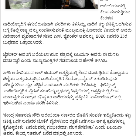
ಅರೇಬಿಯಾದಲ್ಲಿ
ಕೆಲಸ
ಮಾಡುತ್ತಿರುವ
ಕೇರಳದ
,
ದಾದಿಯೊಬ್ಬರಿಗೆ
ತಗುಲಿರುವುದಾಗಿ
ವರದಿಗಳು
ತಿಳಿಸಿದ್ದು
ದಾದಿಗೆ
ತಜ್ಞ
ಚಿಕಿತ್ಸೆ
ಒದಗಿಸುವ
ಬಗ್ಗೆ
ಕೊಲ್ಲಿ
ರಾಷ್ಟ್ರವನ್ನು
ಸಂಪರ್ಕಿಸುವಂತೆ
ಮುಖ್ಯಮಂತ್ರಿ
ಪಿಣರಾಯಿ
ವಿಜಯನ್
ಅವರು
.
2020
ವಿದೇಶಾಂಗ
ವ್ಯವಹಾರಗಳ
ಸಚಿವ
ಎಸ್
ಜೈಶಂಕರ್
ಅವರನ್ನು
ಜನವರಿ 23ರ
ಬುಧವಾರ ಒತ್ತಾಯಿಸಿದರು.
ಜೈಶಂಕರ್
ಅವರಿಗೆ
ಬರೆಯಲಾಗಿರುವ
ಪತ್ರದಲ್ಲಿ
ವಿಜಯನ್
ಅವರು
ಈ
ಮನವಿ
ಮಾಡಿದ್ದಾರೆ
ಎಂದು
ಮುಖ್ಯಮಂತ್ರಿಗಳ
ಸಚಿವಾಲಯದ
ಹೇಳಿಕೆ
ತಿಳಿಸಿತು.
ಸೌದಿ
ಅರೇಬಿಯಾದ
ಅಲ್
ಹಯಾತ್
ಆಸ್ಪತ್ರೆಯಲ್ಲಿ
ಕೆಲಸ
ಮಾಡುತ್ತಿರುವ
ಕೊಟ್ಟಾಯಂ
ಜಿಲ್ಲೆಯ
ಎತ್ತುಮನ್ನೂರಿನ
ದಾದಿಯೊಬ್ಬರಿಗೆ
ಕೊರೋನಾವೈರಸ್
ತಗುಲಿರುವುದು
ಪರೀಕ್ಷೆಗಳಿಂದ
ದೃಢ
ಪಟ್ಟಿದೆ
ಎಂಬುದಾಗಿ
ವರದಿಗಳು
ತಿಳಿಸಿದವು.
ಫಿಲಿಪ್ಪೀನ್ಸ್
ದಾದಿಯೊಬ್ಬರಿಗೆ
ವೈರಸ್
ತಗುಲಿದ್ದು
ದೃಢಪಟ್ಟ
ಹಿನ್ನೆಲೆಯಲ್ಲಿ
ಆಸ್ಪತ್ರೆಯಲ್ಲಿ
ಕೆಲಸ
’
’
ಮಾಡುತ್ತಿರುವ
ರಾಜ್ಯದ
ಕನಿಷ್ಠ
೩೦
ದಾದಿಯರನ್ನು
ಪ್ರತ್ಯೇಕಿಸಿ
ಐಸೋಲೇಷನ್
ನಲ್ಲಿ
ಇರಿಸಲಾಗಿದೆ
ಎಂದೂ
ವರದಿ
ತಿಳಿಸಿತು.
‘
ಕೇಂದ್ರ
ಸರ್ಕಾರವು
ಸೌದಿ
ಅರೇಬಿಯಾ
ಸರ್ಕಾರದ
ಜೊತೆಗೆ
ಸಂಪರ್ಕ
ಇಟ್ಟುಕೊಂಡು
ತಜ್ಞ
ಚಿಕಿತ್ಸೆ
ಒದಗಿಸುವುದರ
ಜೊತೆಗೆ
ವೈರಸ್
ನಿಂದ
ರಕ್ಷಣೆ
ಒದಗಿಸಲು
ಅಗತ್ಯ
ಕ್ರಮಗಳನ್ನು
,
’
ಕೈಗೊಳ್ಳಬೇಕು
ವಿಷಯವನ್ನು
ಗಂಭೀರವಾಗಿ
ಪರಿಗಣಿಸಬೇಕು
ಎಂದು
ವಿಜಯನ್
ಅವರು
ಕೇಂದ್ರ
ಸಚಿವರಿಗೆ
ಬರೆದ
ಪತ್ರದಲ್ಲಿ
ತಿಳಿಸಿದರು.