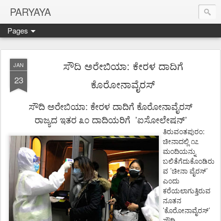
PARYAYA
Pages
ಸೌದಿ ಅರೇಬಿಯಾ: ಕೇರಳ ದಾದಿಗೆ
JAN
23
ಕೊರೋನಾವೈರಸ್
:
ಸೌದಿ
ಅರೇಬಿಯಾ
ಕೇರಳ
ದಾದಿಗೆ
ಕೊರೋನಾವೈರಸ್
’
’
ರಾಜ್ಯದ
ಇತರ
೩೦
ದಾದಿಯರಿಗೆ
ಐಸೋಲೇಷನ್
:
ತಿರುವಂತಪುರಂ
ಚೀನಾದಲ್ಲಿ
೧೭
ಮಂದಿಯನ್ನು
ಬಲಿತೆಗೆದುಕೊಂಡಿರು
’
’
ವ
ಚೀನಾ
ವೈರಸ್
ಎಂದು
ಕರೆಯಲಾಗುತ್ತಿರುವ
ನೂತನ
’
’
ಕೊರೋನಾವೈರಸ್
ಸೌದಿ