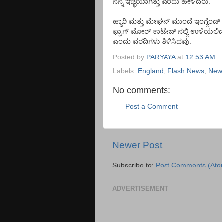
ನನ್ನ
ಇಚ್ಛೆಯಾಗಿತ್ತು
ಎಂದು ಹೇಳಿದರು.
ಹ್ಯಾರಿ
ಮತ್ತು
ಮೇಘನ್
ಮುಂದೆ
ಇಂಗ್ಲೆಂಡ್
ಫ್ರಾಗ್
ಮೋರ್
ಕಾಟೇಜ್
ನಲ್ಲಿ
ಉಳಿಯಲಿದ್ದ
ಎಂದು ವರದಿಗಳು ತಿಳಿಸಿದವು.
Posted by
PARYAYA
at
12:53 AM
Labels:
England
,
Flash News
,
New
No comments:
Post a Comment
Newer Post
Subscribe to:
Post Comments (Ato
ADVERTISEMENT