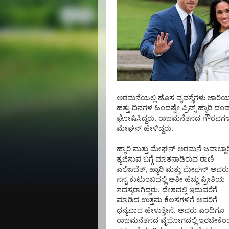
ಅರಮನೆಯಲ್ಲಿ
ಹೊಸ
ವ್ಯವಸ್ಥೆಗಳು
ಜಾರಿಯ
ಹತ್ತು
ದಿನಗಳ
ಹಿಂದಷ್ಟೇ
ಪ್ರಿನ್ಸ್
ಹ್ಯಾರಿ
ದಂಪ
ಘೋಷಿಸಿದ್ದರು
.
ರಾಜಮನೆತನದ
ಗೌರವಗ
ಮೇಘನ್
ಹೇಳಿದ್ದರು
.
ಹ್ಯಾರಿ
ಮತ್ತು
ಮೇಘನ್
ಅರಮನೆ
ಜವಾಬ್ದಾರ
ತ್ಯಜಿಸುವ
ಬಗ್ಗೆ
ಮಾತನಾಡಿರುವ
ರಾಣಿ
ಎಲಿಜಬೆತ್
,
ಹ್ಯಾರಿ
ಮತ್ತು
ಮೇಘನ್
ಅವರು
ನನ್ನ
ಕುಟುಂಬದಲ್ಲಿ
ಅತೀ
ಹೆಚ್ಚು
ಪ್ರೀತಿಯ
ಸದಸ್ಯರಾಗಿದ್ದರು
.
ದೇಶದಲ್ಲಿ
ಇದುವರೆಗೆ
ಮಾಡಿದ
ಉತ್ತಮ
ಕೆಲಸಗಳಿಗೆ
ಅವರಿಗೆ
ಧನ್ಯವಾದ
ಹೇಳುತ್ತೇನೆ
.
ಅವರು
ಎಂದಿಗೂ
ರಾಜಮನೆತನದ
ವೈಭೋಗದಲ್ಲಿ
ಇರಬೇಕೆಂ