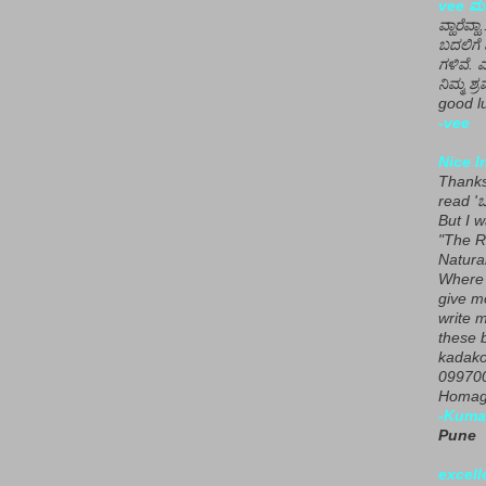
vee ಮನ
ವ್ಹಾರೆವ್ಹ
ಬದಲಿಗೆ 
ಗಳಿವೆ. 
ನಿಮ್ಮ ಶ್ರ
good lu
-vee
Nice I
Thanks 
read 'ಒ
But I 
"The R
Natura
Where 
give m
write m
these b
kadako
099700
Homage
-Kuma
Pune
excell