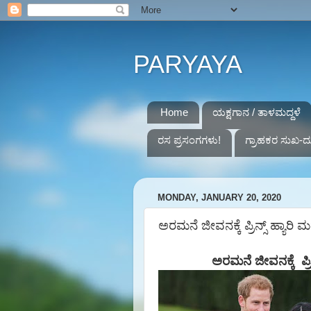
PARYAYA
Home
ಯಕ್ಷಗಾನ / ತಾಳಮದ್ದಳೆ
ರಸ ಪ್ರಸಂಗಗಳು!
ಗ್ರಾಹಕರ ಸುಖ-ದ
MONDAY, JANUARY 20, 2020
ಅರಮನೆ ಜೀವನಕ್ಕೆ ಪ್ರಿನ್ಸ್ ಹ್ಯಾರಿ
ಅರಮನೆ
ಜೀವನಕ್ಕೆ
ಪ್ರ