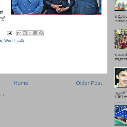
ನ
ಪಟ್ಟಿಯಲ
ಾರೆ
ಅಂತಹವರ
s
,
World
,
ಸುದ್ದಿ
ಬಡಾವಣೆ
ಸತ್ಯನಾ
Home
Older Post
ಗ್ರ್ಯಾಂ
m)
1987ರಲ್ಲ