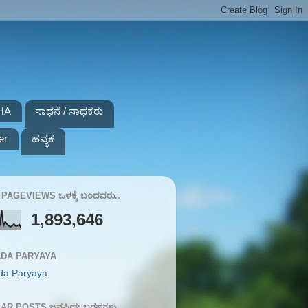
HA
ಸಾಧನೆ / ಸಾಧಕರು
er
ಹವ್ಯಕ
PAGEVIEWS ಒಳಕ್ಕೆ ಬಂದವರು..
1,893,646
DA PARYAYA
da Paryaya
AR POSTS ಜನಪ್ರಿಯ ಬರಹಗಳು