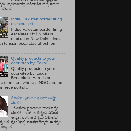
್ನೇಹಿ ಪ್ರಯಾಣದತ್ತ ಐತಿಹಾಸಿಕ ಹೆಜ್ಜೆ ಇಡಲು
ೆ. ದೇಶದ...
India, Pakistan border firing
escalates rift
India, Pakistan border firing
escalates rift UN offers
mediation New Delhi: India-
an tension escalated afresh on
.
Quality products to your
door-step by 'Sakhi'
Quality products to your
door-step by 'Sakhi'
Bengaluru: Here is an
 experiment where a NGO and an
merce portal...
ಕೊನೆಯ ಕ್ಷಣದಲ್ಲೂ ಕಾಯಕದ್ದೇ
ಚಿಂತನೆ..
ಕೊನೆಯ ಕ್ಷಣದಲ್ಲೂ ಕಾಯಕದ್ದೇ
ಚಿಂತನೆ.. ಸರ್.‌ ಹದಿನೈದು ನಿಮಿಷ
ಅಷ್ಟೇ ಸಾರ್.‌ ಹದಿನೈದು ನಿಮಿಷದ
ನ್ನ ಬಳಿ ಫೋನಿನಲ್ಲಿ ಮಾತನಾಡಿದ್ದರು.ಈಗಷ್ಟೇ
ತು. ಗ...