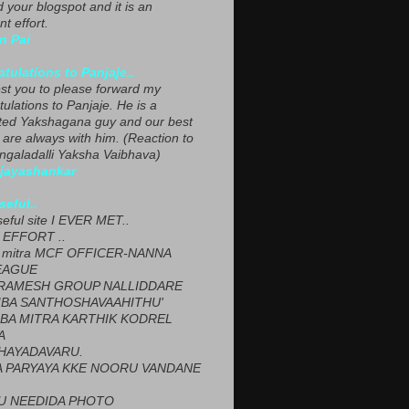
ed your blogspot and it is an
nt effort.
n Pai
tulations to Panjaje..
est you to please forward my
ulations to Panjaje. He is a
ted Yakshagana guy and our best
 are always with him. (Reaction to
ngaladalli Yaksha Vaibhava)
ijayashankar
seful..
seful site I EVER MET..
EFFORT ..
 mitra MCF OFFICER-NANNA
EAGUE
ARAMESH GROUP NALLIDDARE
BA SANTHOSHAVAAHITHU'
BA MITRA KARTHIK KODREL
A
HAYADAVARU.
 PARYAYA KKE NOORU VANDANE
U NEEDIDA PHOTO