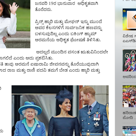
ಜನವರಿ 19ರ ಭಾನುವಾರ
ಅಧಿಕೃತವಾಗಿ
ತೊರೆದರು.
ಪ್ರಿನ್ಸ್
ಹ್ಯಾರಿ
ಮತ್ತು
ಮೇಘನ್
ಇನ್ನು
ಮುಂದೆ
ಅವರ
ಕೆಲಸಗಳಿಗೆ
ಸಾರ್ವಜನಿಕ
ಹಣವನ್ನು
ಬಳಸುವುದಿಲ್ಲ
ಎಂದು
ಬಕಿಂಗ್
ಹ್ಯಾಮ್
ವಿಶೇಷ ಸ
ಅರಮನೆಯ
ಅಧಿಕೃತ
ಘೋಷಣೆ
ತಿಳಿಸಿತು.
ಎಎಸ್‌ಡಿ
ಅದಲ್ಲದೆ
ಮುಂದಿನ
ವಸಂತ
ಋತುವಿನಿಂದಲೇ
ಾಗಲಿದೆ
ಎಂದು ಅದು ಪ್ರಕಟಿಸಿತು.
ತಿ
ತಾವು
ಅರಮನೆ
ಐಷಾರಾಮಿ
ಜೀವನವನ್ನು
ತೊರೆಯುವುದಾಗಿ
ಳಾದ
ರಾಜ
ಮತ್ತು
ರಾಣಿ
ಪದವಿ
ತಮಗೆ
ಬೇಡ
ಎಂದು
ಹ್ಯಾರಿ
ಮತ್ತು
ಅವರಿಂದ 
ಿ
ಹರಿದಾಡು
ಮೋದಿ ..
ದು