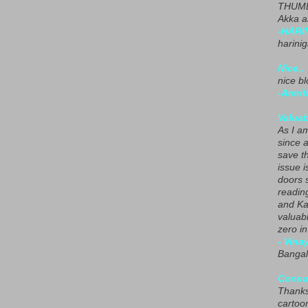
THUMB
Akka a
-HARI
harini
Nice..
nice blo
-Amrit
Valuab
As I am
since 
save t
issue i
doors 
readin
and Ka
valuab
zero i
- Vina
Bangal
Consu
Thanks
cartoo