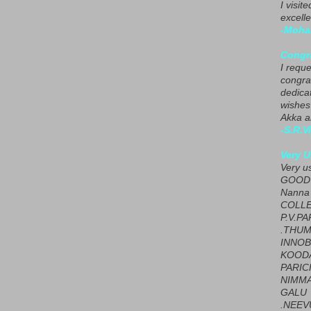
I visit
excelle
-Moha
Congra
I requ
congrat
dedica
wishes
Akka a
-S.R.V
Very U
Very u
GOOD 
Nanna
COLL
P.V.P
.THUM
INNOB
KOOD
PARIC
NIMMA
GALU
.NEEV