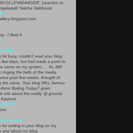
A OLLEYADAAGIDE. (reaction to
ngaladalli Yaksha Vaibhava)
NI
gallery.blogspot.com
g.. I liked it
h
le Info..
 bit busy, couldn’t read your blog
a few days, but had made a point to
he same on my system..... As J&K
s ringing the bells of the media
since past few weeks, thought of
g the same. Your blog Why Jammu
shmir Boiling Today? gives
le info about the reality @ ground
n Kashmir.
yak G M
,
ore
mer Issues.
.
 for writing in your blog on my
n and about my blog.