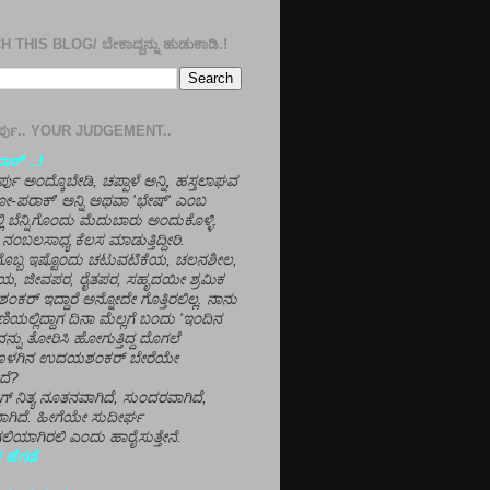
 THIS BLOG/ ಬೇಕಾದ್ದನ್ನು ಹುಡುಕಾಡಿ.!
ತೀರ್ಪು.. YOUR JUDGEMENT..
ಕ್' ..!
್ಪು ಅಂದ್ಕೊಬೇಡಿ, ಚಪ್ಪಾಳೆ ಅನ್ನಿ, ಹಸ್ತಲಾಘವ
'ಗೋ-ಪರಾಕ್' ಅನ್ನಿ ಅಥವಾ 'ಭೇಷ್' ಎಂಬ
್ಲಿ ಬೆನ್ನಿಗೊಂದು ಮೆದುಬಾರು ಅಂದುಕೊಳ್ಳಿ.
ನಂಬಲಸಾಧ್ಯ ಕೆಲಸ ಮಾಡುತ್ತಿದ್ದೀರಿ.
ಳಗೊಬ್ಬ ಇಷ್ಟೊಂದು ಚಟುವಟಿಕೆಯ, ಚಲನಶೀಲ,
, ಜೀವಪರ, ರೈತಪರ, ಸಹೃದಯೀ ಶ್ರಮಿಕ
್ ಇದ್ದಾರೆ ಅನ್ನೋದೇ ಗೊತ್ತಿರಲಿಲ್ಲ. ನಾನು
ಣಿಯಲ್ಲಿದ್ದಾಗ ದಿನಾ ಮೆಲ್ಲಗೆ ಬಂದು 'ಇಂದಿನ
ನ್ನು ತೋರಿಸಿ ಹೋಗುತ್ತಿದ್ದ ದೊಗಲೆ
ೊಳಗಿನ ಉದಯಶಂಕರ್ ಬೇರೆಯೇ
ದೆ?
ಲಾಗ್ ನಿತ್ಯ ನೂತನವಾಗಿದೆ, ಸುಂದರವಾಗಿದೆ,
ಾಗಿದೆ. ಹೀಗೆಯೇ ಸುದೀರ್ಘ
ಿಯಾಗಿರಲಿ ಎಂದು ಹಾರೈಸುತ್ತೇನೆ.
 ಹೆಗಡೆ