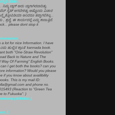
ಸ್ಸಿನ ಮಾತು .
ಾ... ನಿಮ್ಮ ಬ್ಲಾಗ್ ಅದು ಬ್ಲಾಗಾಗಿರಬಾದಿತ್ತು.
ವೆಬ್ ಸೈಟ್ ಆಗಬೇಕಿತ್ತು.ಅಷ್ಟೊಂದು ವಿಚಾರ
ಎನ್ಸೈಕ್ಲೋಪಿಡಿಯಾ ಅಂದರೂ ತಪ್ಪಾಗಲಿಕಿಲ್ಲ...
ಮ , ಶ್ರದ್ಧೆ, ಈ ಕಾರ್ಯದಲ್ಲಿ ಎದ್ದು ಕಾಣುತ್ತಿದೆ.
ck... please dont stop it
nformation.
.
a lot for nice Information. I have
ಂದು ಹುಲ್ಲಿನ ಕ್ರಾಂತಿ' kannada book.
want both "One-Straw Revolution"
oad Back to Nature and The
l Way Of Farming" English Books.
can I get both the books? can you
ore information? Would you please
e if you know about availibility
ooks. This is my mail ID:
lla@gmail.com and phone no.
15493 (Reaction to "Green Tea
 to Fukuoka": )
rswamy (ಕುಕೂಊ..)
ent..1