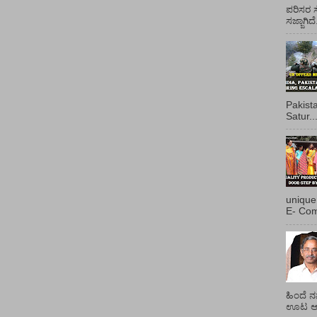
ಪರಿಸರ ಸ
ಸಜ್ಜಾಗಿದ
Pakist
Satur..
unique
E- Com
ಹಿಂದೆ ನ
ಊಟ ಆಯ್