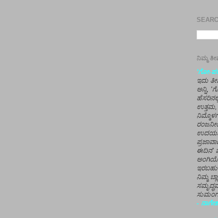
SEARCH
ನಿಮ್ಮ 
'ಗೋ-ಪರಾ
ಇದು ತೀರ
ಅನ್ನಿ, 
ಹೆಸರಿನಲ
ಉತ್ತಮ, 
ನಿಮ್ಮೊ
ರಂಜನೀಯ
ಉದಯಶಂಕರ
ಪ್ರಜಾವಾ
ಈದಿನ' ವ
ಅಂಗಿಯ
ಇರಬಹು
ನಿಮ್ಮ ಬ್
ಸಮೃದ್ಧವ
ಸುಮಂಗಲ
- ನಾಗೇಶ