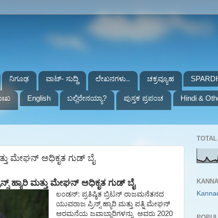
ನಿಗೂಢ
ವಾಟ್- ಸುದ್ದಿ
ಲೇಖನಗಳು..
ಚಕ್ರವ್ಯೂಹ
SPARD
ುಃಖ
English
ಬಲ್ಲಿರೇನಯ್ಯಾ?
ಪುಸ್ತಕ ಪ್ರಪಂಚ
Hindi & Oth
TOTAL 
 ಮತ್ತು ಮೇಘನ್ ಅಧಿಕೃತ ಗುಡ್ ಬೈ
KANNA
ಿನ್ಸ್
ಹ್ಯಾರಿ
ಮತ್ತು
ಮೇಘನ್
ಅಧಿಕೃತ ಗುಡ್
ಬೈ
Kanna
ಲಂಡನ್
:
ಪ್ರತಿಷ್ಠಿತ
ಬ್ರಿಟನ್
ರಾಜಮನೆತನದ
ಯುವರಾಜ
ಪ್ರಿನ್ಸ್
ಹ್ಯಾರಿ
ಮತ್ತು
ಪತ್ನಿ
ಮೇಘನ್
ಅರಮನೆಯ
ಜವಾಬ್ದಾರಿಗಳನ್ನು
ಅವರು
2020
POPUL