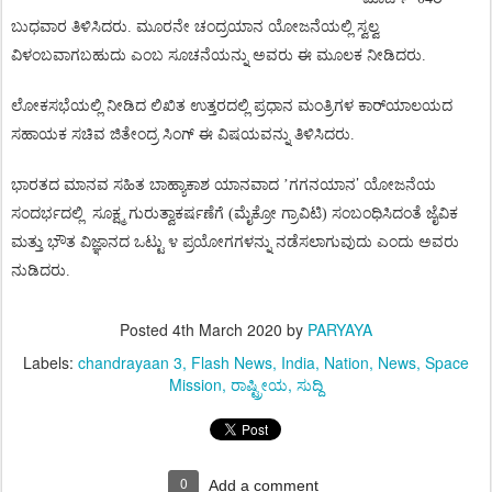
ಬುಧವಾರ
ತಿಳಿಸಿದರು
.
ಮೂರನೇ
ಚಂದ್ರಯಾನ
ಯೋಜನೆಯಲ್ಲಿ
ಸ್ವಲ್ವ
ವಿಳಂಬವಾಗಬಹುದು
ಎಂಬ
ಸೂಚನೆಯನ್ನು
ಅವರು
ಈ
ಮೂಲಕ
ನೀಡಿದರು
.
ಲೋಕಸಭೆಯಲ್ಲಿ
ನೀಡಿದ
ಲಿಖಿತ
ಉತ್ತರದಲ್ಲಿ
ಪ್ರಧಾನ
ಮಂತ್ರಿಗಳ
ಕಾರ್
ಯಾಲಯದ
ಸಹಾಯಕ
ಸಚಿವ
ಜಿತೇಂದ್ರ
ಸಿಂಗ್
ಈ
ವಿಷಯವನ್ನು
ತಿಳಿಸಿದರು
.
’
ಭಾರತದ
ಮಾನವ
ಸಹಿತ
ಬಾಹ್ಯಾಕಾಶ
ಯಾನವಾದ
’
ಗಗನಯಾನ
ಯೋಜನೆಯ
ಸಂದರ್ಭದಲ್ಲಿ
ಸೂಕ್ಷ್ಮ
ಗುರುತ್ವಾಕರ್ಷಣೆಗೆ
(
ಮೈಕ್ರೋ
ಗ್ರಾವಿಟಿ
)
ಸಂಬಂಧಿಸಿದಂತೆ
ಜೈವಿಕ
ಮತ್ತು
ಭೌತ
ವಿಜ್ಞಾನದ
ಒಟ್ಟು
೪
ಪ್ರಯೋಗಗಳನ್ನು
ನಡೆಸಲಾಗುವುದು
ಎಂದು
ಅವರು
ನುಡಿದರು
.
Posted
4th March 2020
by
PARYAYA
Labels:
chandrayaan 3
Flash News
India
Nation
News
Space
Mission
ರಾಷ್ಟ್ರೀಯ
ಸುದ್ದಿ
0
Add a comment