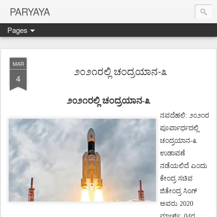
PARYAYA
Pages
MAR
೨೦೨೧ರಲ್ಲಿ ಚಂದ್ರಯಾನ-೩
4
೨೦೨೧ರಲ್ಲಿ
ಚಂದ್ರಯಾನ
-
೩
ನವದೆಹಲಿ
:
೨೦೨೧ರ
ಪೂರ್ವಾರ್ಧದಲ್ಲಿ
ಚಂದ್ರಯಾನ
-
೩
ಉಡಾವಣೆ
ನಡೆಯಲಿದೆ
ಎಂದು
ಕೇಂದ್ರ
ಸಚಿವ
ಜಿತೇಂದ್ರ
ಸಿಂಗ್
ಅವರು
2020
ಮಾರ್ಚ್
04ರ