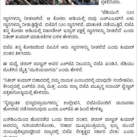
.
ಪ್ರಕಟಿಸಿದರು
"
ಜೆಡಿಯುಗೆ
೧೨೨
.
ಸ್ಥಾನಗಳನ್ನು
ನೀಡಲಾಗಿದೆ
ಆ
ಕೋಟಾ
ಅಡಿಯಲ್ಲಿ
ನಾವು
ಎಚ್
ಎಎಮ್
ಗೆ
ಏಳು
.
.
,
ಸ್ಥಾನಗಳನ್ನು
ನೀಡುತ್ತಿದ್ದೇವೆ
ಬಿಜೆಪಿಗೆ
೧೨೧
ಸ್ಥಾನಗಳಿವೆ
ಮಾತುಕತೆ
ನಡೆಯುತ್ತಿದೆ
ಬಿಜೆಪಿ
’
ತನ್ನ
ಕೋಟಾ
ಅಡಿಯಲ್ಲಿ
ವಿಕಾಸಶೀಲ್
ಇನ್ಸಾನ್
ಪಕ್ಷಕ್ಕೆ
ಸ್ಥಾನಗಳನ್ನು
ನೀಡಲಿದೆ
ಎಂದು
.
ನಿತೀಶ್
ಕುಮಾರ್
ಮಾತುಕತೆಗಳ
ಬಳಿಕ
ಹೇಳಿದರು
ಬಿಜೆಪಿ
ತನ್ನ
ಕೋಟಾದಿಂದ
ವಿಐಪಿಗೆ
ಆರು
ಸ್ಥಾನಗಳನ್ನು
ನೀಡಲಿದೆ
ಎಂದು
ಕುಮಾರ್
.
ನಂತರ
ತಿಳಿಸಿದರು
,
,
ಈ
ಮಧ್ಯೆ
ಚಿರಾಗ್
ಪಾಸ್ವಾನ್
ಅವರ
ಎಲ್
ಜೆಪಿ
ನಿಲುವನ್ನು
ಬಿಜೆಪಿ
ಖಂಡಿಸಿ
ಜೆಡಿಯು
"
"
.
ಜೊತೆಗಿನ
ಮೈತ್ರಿ
ಮುರಿಯಲಾಗದು
ಎಂದು
ಹೇಳಿದೆ
"
,
ನಿತೀಶ್
ಕುಮಾರ್
ಬಿಹಾರದಲ್ಲಿ
ನಮ್ಮ
ನಾಯಕ
ಎಂಬುದರಲ್ಲಿ
ಯಾವುದೇ
ಸಂದೇಹವಿಲ
’
ಕೇಂದ್ರದಲ್ಲಿ
ಎಲ್
ಜೆಪಿ
ನಮ್ಮ
ಮಿತ್ರ
ಎಂದು
ರಾಜ್ಯ
ಬಿಜೆಪಿ
ಮುಖ್ಯಸ್ಥ
ಸಂಜಯ್
ಜೈಸ್ವಾಲ್
.
ಪತ್ರಿಕಾಗೋಷ್ಠಿಯಲ್ಲಿ
ಹೇಳಿದರು
’
"
,
ಸೈದ್ಧಾಂತಿಕ
ಭಿನ್ನಾಭಿಪ್ರಾಯಗಳನ್ನು
ಉಲ್ಲೇಖಿಸಿ
ಬಿಜೆಪಿಯೊಂದಿಗೆ
ಚುನಾವಣಾ
.
ಹೋರಾಟ
ನಡೆಸಲಾಗುವುದು
ಎಂದು
ಎಲ್
ಜೆಪಿ
ಈ
ಹಿಂದೆ
ಹೇಳಿತ್ತು
,
ಎನ್
ಡಿಎಯಿಂದ
ಹೊರನಡೆದ
ಒಂದು
ದಿನದ
ನಂತರ
ಚಿರಾಗ್
ಪಾಸ್ವಾನ್
ಕುಮಾರ್
, ’
ಅವರನ್ನು
ಗುರಿಯಾಗಿಸಿಕೊಂಡು
ಬಿಹಾರ
ಮುಖ್ಯಮಂತ್ರಿಯನ್ನು
ಇನ್ನು
ಮುಂದೆ
’
ನಂಬುವುದಿಲ್ಲವಾದ್ದರಿಂದ
ರಾಜ್ಯದಲ್ಲಿ
ಬಿಜೆಪಿ
ನೇತೃತ್ವದ
ಸರ್ಕಾರ
ಬೇಕು
ಎಂದು