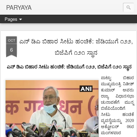
PARYAYA
Pages
ಎನ್ ಡಿಎ ಬಿಹಾರ ಸೀಟು ಹಂಚಿಕೆ: ಜೆಡಿಯುಗೆ ೧೨೨,
OCT
6
ಬಿಜೆಪಿಗೆ ೧೨೧ ಸ್ಥಾನ
ಎನ್ ಡಿಎ ಬಿಹಾರ
ಸೀಟು
ಹಂಚಿಕೆ
:
ಜೆಡಿಯುಗೆ
೧೨೨
,
ಬಿಜೆಪಿಗೆ
೧೨೧
ಸ್ಥಾನ
ಪಾಟ್ನಾ
:
ಬಿಹಾರ
ಮುಖ್ಯಮಂತ್ರಿ
ನಿತೀಶ್
ಕುಮಾರ್
ಅವರು
ರಾಜ್ಯ
ವಿಧಾನಸಭಾ
ಚುನಾವಣೆಗೆ
ಮುನ್ನ
ಬಿಜೆಪಿಯೊಂದಿಗೆ
ಸೀಟು
ಹಂಚಿಕೆ
ವ್ಯವಸ್ಥೆಯನ್ನು
2020
ಅಕ್ಟೋಬರ್ 06ರ
ಮಂಗಳವಾರ