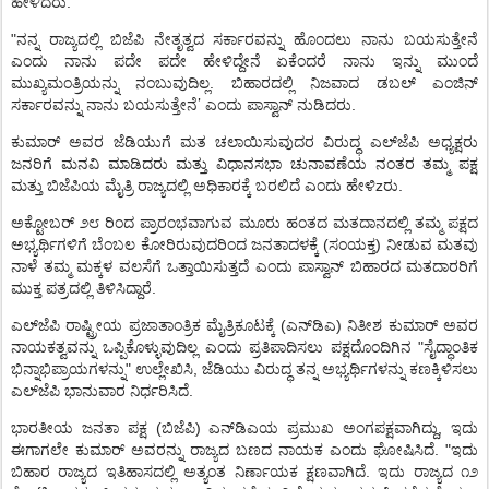
.
ಹೇಳಿದರು
"
ನನ್ನ
ರಾಜ್ಯದಲ್ಲಿ
ಬಿಜೆಪಿ
ನೇತೃತ್ವದ
ಸರ್ಕಾರವನ್ನು
ಹೊಂದಲು
ನಾನು
ಬಯಸುತ್ತೇನೆ
ಎಂದು
ನಾನು
ಪದೇ
ಪದೇ
ಹೇಳಿದ್ದೇನೆ
ಏಕೆಂದರೆ
ನಾನು
ಇನ್ನು
ಮುಂದೆ
.
ಮುಖ್ಯಮಂತ್ರಿಯನ್ನು
ನಂಬುವುದಿಲ್ಲ
ಬಿಹಾರದಲ್ಲಿ
ನಿಜವಾದ
ಡಬಲ್
ಎಂಜಿನ್
’
.
ಸರ್ಕಾರವನ್ನು
ನಾನು
ಬಯಸುತ್ತೇನೆ
ಎಂದು
ಪಾಸ್ವಾನ್
ನುಡಿದರು
ಕುಮಾರ್
ಅವರ
ಜೆಡಿಯುಗೆ
ಮತ
ಚಲಾಯಿಸುವುದರ
ವಿರುದ್ಧ
ಎಲ್
ಜೆಪಿ
ಅಧ್ಯಕ್ಷರು
ಜನರಿಗೆ
ಮನವಿ
ಮಾಡಿದರು
ಮತ್ತು
ವಿಧಾನಸಭಾ
ಚುನಾವಣೆಯ
ನಂತರ
ತಮ್ಮ
ಪಕ್ಷ
z
.
ಮತ್ತು
ಬಿಜೆಪಿಯ
ಮೈತ್ರಿ
ರಾಜ್ಯದಲ್ಲಿ
ಅಧಿಕಾರಕ್ಕೆ
ಬರಲಿದೆ
ಎಂದು
ಹೇಳಿ
ರು
ಅಕ್ಟೋಬರ್
೨೮
ರಿಂದ
ಪ್ರಾರಂಭವಾಗುವ
ಮೂರು
ಹಂತದ
ಮತದಾನದಲ್ಲಿ
ತಮ್ಮ
ಪಕ್ಷದ
(
)
ಅಭ್ಯರ್ಥಿಗಳಿಗೆ
ಬೆಂಬಲ
ಕೋರಿರುವುದರಿಂದ
ಜನತಾದಳಕ್ಕೆ
ಸಂಯಕ್ತ
ನೀಡುವ
ಮತವು
ನಾಳೆ
ತಮ್ಮ
ಮಕ್ಕಳ
ವಲಸೆಗೆ
ಒತ್ತಾಯಿಸುತ್ತದೆ
ಎಂದು
ಪಾಸ್ವಾನ್
ಬಿಹಾರದ
ಮತದಾರರಿಗೆ
.
ಮುಕ್ತ
ಪತ್ರದಲ್ಲಿ
ತಿಳಿಸಿದ್ದಾರೆ
(
)
ಎಲ್
ಜೆಪಿ
ರಾಷ್ಟ್ರೀಯ
ಪ್ರಜಾತಾಂತ್ರಿಕ
ಮೈತ್ರಿಕೂಟಕ್ಕೆ
ಎನ್
ಡಿಎ
ನಿತೀಶ
ಕುಮಾರ್
ಅವರ
"
ನಾಯಕತ್ವವನ್ನು
ಒಪ್ಪಿಕೊಳ್ಳುವುದಿಲ್ಲ
ಎಂದು
ಪ್ರತಿಪಾದಿಸಲು
ಪಕ್ಷದೊಂದಿಗಿನ
ಸೈದ್ಧಾಂತಿಕ
"
,
ಭಿನ್ನಾಭಿಪ್ರಾಯಗಳನ್ನು
ಉಲ್ಲೇಖಿಸಿ
ಜೆಡಿಯು
ವಿರುದ್ಧ
ತನ್ನ
ಅಭ್ಯರ್ಥಿಗಳನ್ನು
ಕಣಕ್ಕಿಳಿಸಲು
.
ಎಲ್
ಜೆಪಿ
ಭಾನುವಾರ
ನಿರ್ಧರಿಸಿದೆ
(
)
,
ಭಾರತೀಯ
ಜನತಾ
ಪಕ್ಷ
ಬಿಜೆಪಿ
ಎನ್
ಡಿಎಯ
ಪ್ರಮುಖ
ಅಂಗಪಕ್ಷವಾಗಿದ್ದು
ಇದು
. "
ಈಗಾಗಲೇ
ಕುಮಾರ್
ಅವರನ್ನು
ರಾಜ್ಯದ
ಬಣದ
ನಾಯಕ
ಎಂದು
ಘೋಷಿಸಿದೆ
ಇದು
.
ಬಿಹಾರ
ರಾಜ್ಯದ
ಇತಿಹಾಸದಲ್ಲಿ
ಅತ್ಯಂತ
ನಿರ್ಣಾಯಕ
ಕ್ಷಣವಾಗಿದೆ
ಇದು
ರಾಜ್ಯದ
೧೨