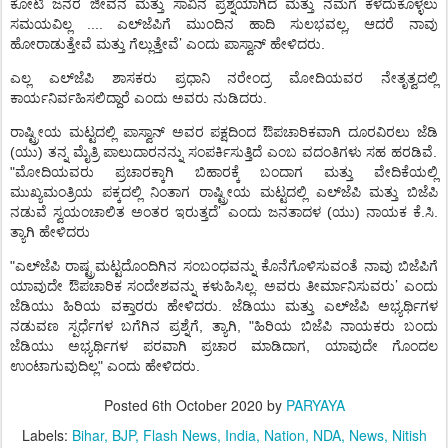
ಕೋಟಿ
ಜನರ
ಜೀವನ
ಮತ್ತು
ಸಾವಿನ
ಪ್ರಶ್ನೆಯಾಗಿದೆ
ಮತ್ತು
ನಮಗೆ
ಕಳೆದುಕೊಳ್ಳಲು
....
,
ಸಮಯವಿಲ್ಲ
ಎಲ್
ಜೆಪಿಗೆ
ಮುಂದಿನ
ಹಾದಿ
ಸುಲಭವಲ್ಲ
ಆದರೆ
ನಾವು
’
.
ಹೋರಾಡುತ್ತೇವೆ
ಮತ್ತು
ಗೆಲ್ಲುತ್ತೇವೆ
ಎಂದು
ಪಾಸ್ವಾನ್
ಹೇಳಿದರು
ಎಲ್ಲ
ಎಲ್
ಜೆಪಿ
ಶಾಸಕರು
ಪ್ರಧಾನಿ
ನರೇಂದ್ರ
ಮೋದಿಯವರ
ನೇತೃತ್ವದಲ್ಲಿ
.
ಕಾರ್ಯನಿರ್ವಹಿಸಲಿದ್ದಾರೆ
ಎಂದು
ಅವರು
ನುಡಿದರು
ರಾಷ್ಟ್ರೀಯ
ಮಟ್ಟದಲ್ಲಿ
ಪಾಸ್ವಾನ್
ಅವರ
ಪಕ್ಷದಿಂದ
ಔಪಚಾರಿಕವಾಗಿ
ದೂರವಿರಲು
ಜೆಡಿ
(
)
.
ಯು
ತನ್ನ
ಮೈತ್ರಿ
ಪಾಲುದಾರನನ್ನು
ಸಂಪರ್ಕಿಸುತ್ತಿದೆ
ಎಂಬ
ವದಂತಿಗಳು
ಸಹ
ಹರಡಿವೆ
"
ಮೋದಿಯವರು
ಪ್ರಚಾರಕ್ಕಾಗಿ
ಬಿಹಾರಕ್ಕೆ
ಬಂದಾಗ
ಮತ್ತು
ವೇದಿಕೆಯಲ್ಲಿ
ಮುಖ್ಯಮಂತ್ರಿಯ
ಪಕ್ಕದಲ್ಲಿ
ನಿಂತಾಗ
ರಾಷ್ಟ್ರೀಯ
ಮಟ್ಟದಲ್ಲಿ
ಎಲ್
ಜೆಪಿ
ಮತ್ತು
ಬಿಜೆಪಿ
’
(
)
.
.
ನಡುವೆ
ಸ್ವಯಂಚಾಲಿತ
ಅಂತರ
ಇರುತ್ತದೆ
ಎಂದು
ಜನತಾದಳ
ಯು
ನಾಯಕ
ಕೆ
ಸಿ
ತ್ಯಾಗಿ
ಹೇಳಿದರು
"
ಎಲ್
ಜೆಪಿ
ರಾಷ್ಟ್ರಮಟ್ಟದೊಂದಿಗಿನ
ಸಂಬಂಧವನ್ನು
ಕೊನೆಗೊಳಿಸುವಂತೆ
ನಾವು
ಬಿಜೆಪಿಗೆ
’
.
ಯಾವುದೇ
ಔಪಚಾರಿಕ
ಸಂದೇಶವನ್ನು
ಕಳುಹಿಸಿಲ್ಲ
ಅವರು
ತೀರ್ಮಾನಿಸುವರು
ಎಂದು
.
ಜೆಡಿಯು
ಹಿರಿಯ
ವಕ್ತಾರರು
ಹೇಳಿದರು
ಜೆಡಿಯು
ಮತ್ತು
ಎಲ್
ಜೆಪಿ
ಅಭ್ಯರ್ಥಿಗಳ
,
, "
ನಡುವಣ
ಸ್ಪರ್ಧೆಗಳ
ಬಗೆಗಿನ
ಪ್ರಶ್ನೆಗೆ
ತ್ಯಾಗಿ
ಹಿರಿಯ
ಬಿಜೆಪಿ
ನಾಯಕರು
ಬಂದು
,
ಜೆಡಿಯು
ಅಭ್ಯರ್ಥಿಗಳ
ಪರವಾಗಿ
ಪ್ರಚಾರ
ಮಾಡಿದಾಗ
ಯಾವುದೇ
ಗೊಂದಲ
"
.
ಉಂಟಾಗುವುದಿಲ್ಲ
ಎಂದು
ಹೇಳಿದರು
Posted
6th October 2020
by
PARYAYA
Labels:
Bihar
BJP
Flash News
India
Nation
NDA
News
Nitish