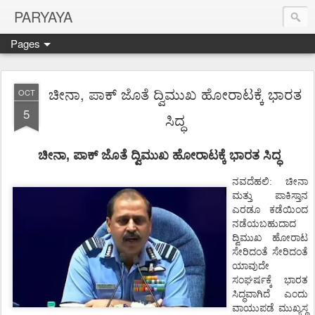
PARYAYA
Pages
ಚೀನಾ, ಪಾಕ್ ಜೊತೆ ದ್ವಿಮುಖ ಹೋರಾಟಕ್ಕೆ ಭಾರತ
OCT
5
ಸಿದ್ಧ
ಚೀನಾ, ಪಾಕ್ ಜೊತೆ ದ್ವಿಮುಖ
ಹೋರಾಟಕ್ಕೆ
ಭಾರತ
ಸಿದ್ಧ
ನವದೆಹಲಿ
:
ಚೀನಾ
ಮತ್ತು
ಪಾಕಿಸ್ತಾನ
ಎರಡೂ
ಕಡೆಯಿಂದ
ನಡೆಯಬಹುದಾದ
ದ್ವಿಮುಖ
ಹೋರಾಟ
ಸೇರಿದಂತೆ
ಸೇರಿದಂತೆ
ಯಾವುದೇ
ಸಂಘರ್ಷಕ್ಕೆ
ಭಾರತ
ಸಿದ್ಧವಾಗಿದೆ
ಎಂದು
ವಾಯುಪಡೆ
ಮುಖ್ಯಸ್ಥ