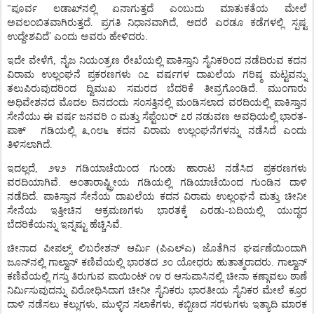
"
ಪೂರ್ವ
ಲಡಾಖ್
ನಲ್ಲಿ
ಏನಾಗುತ್ತದೆ
ಎಂಬುದು
ಮಾತುಕತೆಯ
ಮೇಲೆ
ಅವಲಂಬಿತವಾಗಿರುತ್ತದೆ
.
ಪ್ರಗತಿ
ನಿಧಾನವಾಗಿದೆ
,
ಆದರೆ
ಎರಡೂ
ಕಡೆಗಳಲ್ಲಿ
ಸ್ಪಷ್ಟ
’
ಉದ್ದೇಶವಿದೆ
ಎಂದು
ಅವರು
ಹೇಳಿದರು
.
ಇದೇ
ವೇಳೆಗೆ
,
ನೈಜ
ನಿಯಂತ್ರಣ
ರೇಖೆಯಲ್ಲಿ
ಪಾಕಿಸ್ತಾನಿ
ಸೈನಿಕರಿಂದ
ನಡೆದಿರುವ
ಕದನ
ವಿರಾಮ
ಉಲ್ಲಂಘನೆ
ಪ್ರಕರಣಗಳು
೧೭
ವರ್ಷಗಳ
ದಾಖಲೆಯ
ಗರಿಷ್ಠ
ಮಟ್ಟವನ್ನು
ತಲುಪಿರುವುದರಿಂದ
ದ್ವಿಮುಖ
ಸಮರದ
ಬೆದರಿಕೆ
ತೀವ್ರಗೊಂಡಿದೆ
.
ಮುಂಗಾರು
ಅಧಿವೇಶನದ
ಮೊದಲ
ದಿನದಂದು
ಸಂಸತ್ತಿನಲ್ಲಿ
ಮಂಡಿಸಲಾದ
ವರದಿಯಲ್ಲಿ
ಪಾಕಿಸ್ತಾನ
ಸೇನೆಯು
ಈ
ವರ್ಷ
ಜನವರಿ
೧
ಮತ್ತು
ಸೆಪ್ಟೆಂಬರ್
೭ರ
ನಡುವಣ
ಅವಧಿಯಲ್ಲಿ
ಭಾರತ
-
ಪಾಕ್
ಗಡಿಯಲ್ಲಿ
೩
,
೧೮೬
ಕದನ
ವಿರಾಮ
ಉಲ್ಲಂಘನೆಗಳನ್ನು
ನಡೆಸಿದೆ
ಎಂದು
ತಿಳಿಸಲಾಗಿದೆ
.
ಇದಲ್ಲದೆ
,
೨೪೨
ಗಡಿಯಾಚೆಯಿಂದ
ಗುಂಡು
ಹಾರಾಟ
ನಡೆಸಿದ
ಪ್ರಕರಣಗಳು
ವರದಿಯಾಗಿವೆ
.
ಅಂತಾರಾಷ್ಟ್ರೀಯ
ಗಡಿಯಲ್ಲಿ
ಗಡಿಯಾಚೆಯಿಂದ
ಗುಂಡಿನ
ದಾಳಿ
ನಡೆದಿದೆ
.
ಪಾಕಿಸ್ತಾನ
ಸೇನೆಯ
ದಾಖಲೆಯ
ಕದನ
ವಿರಾಮ
ಉಲ್ಲಂಘನೆ
ಮತ್ತು
ಚೀನೀ
ಸೇನೆಯ
ಇತ್ತೀಚಿನ
ಆಕ್ರಮಣಗಳು
ಭಾರತಕ್ಕೆ
ಎರಡು
-
ಬದಿಯಲ್ಲಿ
ಯುದ್ಧದ
ಬೆದರಿಕೆಯನ್ನು
ಇನ್ನಷ್ಟು
ಹೆಚ್ಚಿಸಿವೆ
.
ಚೀನಾದ
ಪೀಪಲ್ಸ್
ಲಿಬರೇಶನ್
ಆರ್ಮಿ
(
ಪಿಎಲ್
ಎ
)
ಜೊತೆಗಿನ
ಘರ್ಷಣೆಯಿಂದಾಗಿ
ಜೂನ್
ನಲ್ಲಿ
ಗಾಲ್ವಾನ್
ಕಣಿವೆಯಲ್ಲಿ
ಭಾರತದ
೨೦
ಯೋಧರು
ಹುತಾತ್ಮರಾದರು
.
ಗಾಲ್ವಾನ್
ಕಣಿವೆಯಲ್ಲಿ
ಗಸ್ತು
ತಿರುಗುವ
ಪಾಯಿಂಟ್
೧೪
ರ
ಆಸುಪಾಸಿನಲ್ಲಿ
ಚೀನಾ
ಕಣ್ಗಾವಲು
ಠಾಣೆ
ನಿರ್ಮಿಸುವುದನ್ನು
ವಿರೋಧಿಸಿದಾಗ
ಚೀನೀ
ಸೈನಿಕರು
ಭಾರತೀಯ
ಸೈನಿಕರ
ಮೇಲೆ
ಕ್ರೂರ
ದಾಳಿ
ನಡೆಸಲು
ಕಲ್ಲುಗಳು
,
ಮುಳ್ಳಿನ
ಸಲಾಕೆಗಳು
,
ಕಬ್ಬಿಣದ
ಸರಳುಗಳು
ಇತ್ಯಾದಿ
ಮಾರಕ