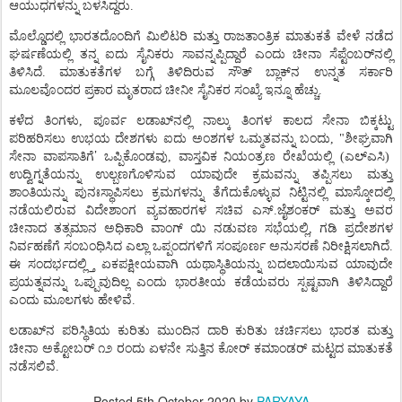
ಆಯುಧಗಳನ್ನು
ಬಳಸಿದ್ದರು
.
ಮೊಲ್ಡೊದಲ್ಲಿ
ಭಾರತದೊಂದಿಗೆ
ಮಿಲಿಟರಿ
ಮತ್ತು
ರಾಜತಾಂತ್ರಿಕ
ಮಾತುಕತೆ
ವೇಳೆ
ನಡೆದ
ಘರ್ಷಣೆಯಲ್ಲಿ
ತನ್ನ
ಐದು
ಸೈನಿಕರು
ಸಾವನ್ನಪ್ಪಿದ್ದಾರೆ
ಎಂದು
ಚೀನಾ
ಸೆಪ್ಟೆಂಬರ್
ನಲ್ಲಿ
ತಿಳಿಸಿದೆ
.
ಮಾತುಕತೆಗಳ
ಬಗ್ಗೆ
ತಿಳಿದಿರುವ
ಸೌತ್
ಬ್ಲಾಕ್
ನ
ಉನ್ನತ
ಸರ್ಕಾರಿ
ಮೂಲವೊಂದರ
ಪ್ರಕಾರ
ಮೃತರಾದ
ಚೀನೀ
ಸೈನಿಕರ
ಸಂಖ್ಯೆ
ಇನ್ನೂ
ಹೆಚ್ಚು
.
ಕಳೆದ
ತಿಂಗಳು
,
ಪೂರ್ವ
ಲಡಾಖ್
ನಲ್ಲಿ
ನಾಲ್ಕು
ತಿಂಗಳ
ಕಾಲದ
ಸೇನಾ
ಬಿಕ್ಕಟ್ಟು
ಪರಿಹರಿಸಲು
ಉಭಯ
ದೇಶಗಳು
ಐದು
ಅಂಶಗಳ
ಒಮ್ಮತವನ್ನು
ಬಂದು
, "
ಶೀಘ್ರವಾಗಿ
’
ಸೇನಾ
ವಾಪಸಾತಿಗೆ
ಒಪ್ಪಿಕೊಂಡವು
,
ವಾಸ್ತವಿಕ
ನಿಯಂತ್ರಣ
ರೇಖೆಯಲ್ಲಿ
(
ಎಲ್
ಎಸಿ
)
ಉದ್ವಿಗ್ನತೆಯನ್ನು
ಉಲ್ಬಣಗೊಳಿಸುವ
ಯಾವುದೇ
ಕ್ರಮವನ್ನು
ತಪ್ಪಿಸಲು
ಮತ್ತು
ಶಾಂತಿಯನ್ನು
ಪುನಃಸ್ಥಾಪಿಸಲು
ಕ್ರಮಗಳನ್ನು
ತೆಗೆದುಕೊಳ್ಳುವ
ನಿಟ್ಟಿನಲ್ಲಿ
ಮಾಸ್ಕೋದಲ್ಲಿ
ನಡೆಯಲಿರುವ
ವಿದೇಶಾಂಗ
ವ್ಯವಹಾರಗಳ
ಸಚಿವ
ಎಸ್
.
ಜೈಶಂಕರ್
ಮತ್ತು
ಅವರ
ಚೀನಾದ
ತತ್ಸಮಾನ
ಅಧಿಕಾರಿ
ವಾಂಗ್
ಯಿ
ನಡುವಣ
ಸಭೆಯಲ್ಲಿ
,
ಗಡಿ
ಪ್ರದೇಶಗಳ
ನಿರ್ವಹಣೆಗೆ
ಸಂಬಂಧಿಸಿದ
ಎಲ್ಲಾ
ಒಪ್ಪಂದಗಳಿಗೆ
ಸಂಪೂರ್ಣ
ಅನುಸರಣೆ
ನಿರೀಕ್ಷಿಸಲಾಗಿದೆ
.
ಈ
ಸಂದರ್ಭದಲ್ಲ್ತಿ
ಏಕಪಕ್ಷೀಯವಾಗಿ
ಯಥಾಸ್ಥಿತಿಯನ್ನು
ಬದಲಾಯಿಸುವ
ಯಾವುದೇ
ಪ್ರಯತ್ನವನ್ನು
ಒಪ್ಪುವುದಿಲ್ಲ
ಎಂದು
ಭಾರತೀಯ
ಕಡೆಯವರು
ಸ್ಪಷ್ಟವಾಗಿ
ತಿಳಿಸಿದ್ದಾರೆ
ಎಂದು
ಮೂಲಗಳು
ಹೇಳಿವೆ
.
ಲಡಾಖ್
ನ
ಪರಿಸ್ಥಿತಿಯ
ಕುರಿತು
ಮುಂದಿನ
ದಾರಿ
ಕುರಿತು
ಚರ್ಚಿಸಲು
ಭಾರತ
ಮತ್ತು
ಚೀನಾ
ಅಕ್ಟೋಬರ್
೧೨
ರಂದು
ಏಳನೇ
ಸುತ್ತಿನ
ಕೋರ್
ಕಮಾಂಡರ್
ಮಟ್ಟದ
ಮಾತುಕತೆ
ನಡೆಸಲಿವೆ
.
Posted
5th October 2020
by
PARYAYA