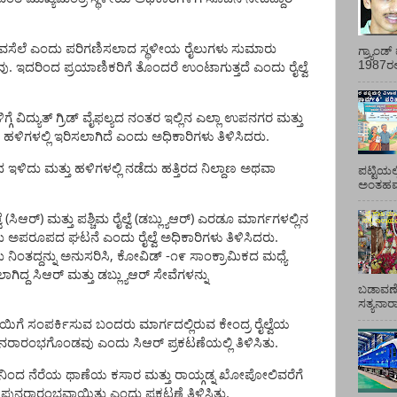
ವಸೆಲೆ
ಎಂದು
ಪರಿಗಣಿಸಲಾದ
ಸ್ಥಳೀಯ
ರೈಲುಗಳು
ಸುಮಾರು
ಗ್ರ್ಯಾಂ
.
1987ರಲ್ಲ
ವು
ಇದರಿಂದ
ಪ್ರಯಾಣಿಕರಿಗೆ
ತೊಂದರೆ
ಉಂಟಾಗುತ್ತದೆ
ಎಂದು
ರೈಲ್ವೆ
ಗ್ಗೆ
ವಿದ್ಯುತ್
ಗ್ರಿಡ್
ವೈಫಲ್ಯದ
ನಂತರ
ಇಲ್ಲಿನ
ಎಲ್ಲಾ
ಉಪನಗರ
ಮತ್ತು
.
ಹಳಿಗಳಲ್ಲಿ
ಇರಿಸಲಾಗಿದೆ
ಎಂದು
ಅಧಿಕಾರಿಗಳು
ತಿಳಿಸಿದರು
ದ
ಇಳಿದು
ಮತ್ತು
ಹಳಿಗಳಲ್ಲಿ
ನಡೆದು
ಹತ್ತಿರದ
ನಿಲ್ದಾಣ
ಅಥವಾ
ಪಟ್ಟಿಯಲ
ಅಂತಹವರ
(
)
(
)
ೆ
ಸಿಆರ್
ಮತ್ತು
ಪಶ್ಚಿಮ
ರೈಲ್ವೆ
ಡಬ್ಲ್ಯುಆರ್
ಎರಡೂ
ಮಾರ್ಗಗಳಲ್ಲಿನ
.
ು
ಅಪರೂಪದ
ಘಟನೆ
ಎಂದು
ರೈಲ್ವೆ
ಅಧಿಕಾರಿಗಳು
ತಿಳಿಸಿದರು
,
-
ು
ನಿಂತದ್ದನ್ನು
ಅನುಸರಿಸಿ
ಕೋವಿಡ್
೧೯
ಸಾಂಕ್ರಾಮಿಕದ
ಮಧ್ಯೆ
ಾಗಿದ್ದ
ಸಿಆರ್
ಮತ್ತು
ಡಬ್ಲ್ಯುಆರ್
ಸೇವೆಗಳನ್ನು
ಬಡಾವಣೆ
ಸತ್ಯನಾ
ಯಿಗೆ
ಸಂಪರ್ಕಿಸುವ
ಬಂದರು
ಮಾರ್ಗದಲ್ಲಿರುವ
ಕೇಂದ್ರ
ರೈಲ್ವೆಯ
.
ುನರಾರಂಭಗೊಂಡವು
ಎಂದು
ಸಿಆರ್
ಪ್ರಕಟಣೆಯಲ್ಲಿ
ತಿಳಿಸಿತು
ನಿಂದ
ನೆರೆಯ
ಥಾಣೆಯ
ಕಸಾರ
ಮತ್ತು
ರಾಯ್ಗಡ್ನ
ಖೋಪೋಲಿವರೆಗೆ
.
ಪುನರಾರಂಭವಾಯಿತು
ಎಂದು
ಪ್ರಕಟಣೆ
ತಿಳಿಸಿತು