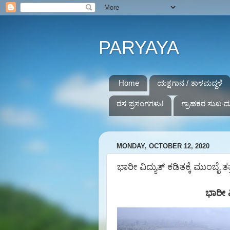
PARYAYA
Home
ಯಕ್ಷಗಾನ / ತಾಳಮದ್ದಳೆ
ರಸ ಪ್ರಸಂಗಗಳು!
ಗ್ರಾಹಕರ ಸುಖ-ದ
MONDAY, OCTOBER 12, 2020
ಭಾರೀ ವಿದ್ಯುತ್ ಕಡಿತಕ್ಕೆ ಮುಂಬೈ ತತ
ಭಾರೀ ವ