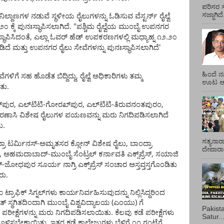
ಪರಿಸರ ಸ
ಸಜ್ಜಾಗಿದ
ನಿಲ್ದಾಣಗಳ
ನಡುವೆ
ಸ್ಥಳೀಯ
ರೈಲುಗಳನ್ನು
ಓಡಿಸುವ
ವೆಸ್ಟರ್ನ್
ರೈಲ್ವೆ
. "
೨೦
ಕ್ಕೆ
ಪುನಃಸ್ಥಾಪಿಸಲಾಗಿದೆ
ಪಶ್ಚಿಮ
ರೈಲ್ವೆಯ
ಮುಂಬೈ
ಉಪನಗರ
,
.
ಥಾಪಿಸಿದಂತೆ
ಎಲ್ಲಾ
ಓವರ್
ಹೆಡ್
ಉಪಕರಣಗಳಲ್ಲಿ
ಮಧ್ಯಾಹ್ನ
೧೨
೨೦
ಡಿದೆ
ಮತ್ತು
ಉಪನಗರ
ರೈಲು
ಸೇವೆಗಳನ್ನು
ಪುನಃಸ್ಥಾಪಿಸಲಾಗಿದೆ
’
ಹಿಂದೆ ನ
,
ವೆಗಳಿಗೆ
ಸಹ
ಹೊಡೆತ
ಬಿದ್ದಿದ್ದು
ರೈಲ್ವೆ
ಅಧಿಕಾರಿಗಳು
ತಮ್ಮ
ಊಟ ಆಯ್
.
ತು
,
-
,
-
,
‌ಪುರ
ಎಲ್‌ಟಿಟಿ
ಗೋರಖ್‌ಪುರ
ಎಲ್‌ಟಿಟಿ
ತಿರುವನಂತಪುರಂ
ರಣಾಸಿ
ವಿಶೇಷ
ರೈಲುಗಳ
ಪಯಣವನ್ನು
ಮರು
ನಿಗದಿಪಡಿಸಲಾಗಿದೆ
.
ತು
ಸತ್ಯನಾರ
-
,
ರಾ
ಟರ್ಮಿನಸ್
ಅಮೃತಸರ
ಕ್ಲೋನ್
ವಿಶೇಷ
ರೈಲು
ಬಾಂದ್ರಾ
ದೇವಾರಾಧ
,
-
,
ಅಹಮದಾಬಾದ್
ಮುಂಬೈ
ಸೆಂಟ್ರಲ್
ಕರ್ನಾವತಿ
ಎಕ್ಸ್‌ಪ್ರೆಸ್
ಸಯಾಜಿ
-
್
ಜೋಧಪುರ
ಸೂರ್ಯ
ನಾಗ್ರಿ
ಎಕ್ಸ್‌ಪ್ರೆಸ್
ಸಂಚಾರ
ಅಸ್ತವ್ತಸ್ತಗೊಂಡಿತು
.
ರು
೦
ಟ್ರಾಫಿಕ್
ಸಿಗ್ನಲ್‌ಗಳು
ಕಾರ್ಯನಿರ್ವಹಿಸುವುದನ್ನು
ನಿಲ್ಲಿಸಿದ್ದರಿಂದ
(
)
ುತ್
ಸ್ಥಗಿತದಿಂದಾಗಿ
ಮುಂಬೈ
ವಿಶ್ವವಿದ್ಯಾಲಯ
ಎಂಯು
ಗೆ
Pakist
.
ಪರೀಕ್ಷೆಗಳನ್ನು
ಮರು
ನಿಗದಿಪಡಿಸಲಾಯಿತು
ಕೆಲವು
ಕಡೆ
ಪರೀಕ್ಷೆಗಳು
Satur..
.
ುಗೊಳಿಸಬೇಕಾಯಿತು
ಇತರ
ಕಡೆ
ಕಾಲೇಜುಗಳು
ಬೆಳಿಗ್ಗೆ
೧೧
ಗಂಟೆಗೆ