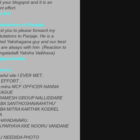
ed your blogspot and it is an
nt effort.
n Pai
tulations to Panjaje..
est you to please forward my
ulations to Panjaje. He is a
ted Yakshagana guy and our best
 are always with him. (Reaction to
ngaladalli Yaksha Vaibhava)
ijayashankar
seful..
seful site I EVER MET..
EFFORT ..
 mitra MCF OFFICER-NANNA
EAGUE
ARAMESH GROUP NALLIDDARE
BA SANTHOSHAVAAHITHU'
BA MITRA KARTHIK KODREL
A
HAYADAVARU.
 PARYAYA KKE NOORU VANDANE
U NEEDIDA PHOTO