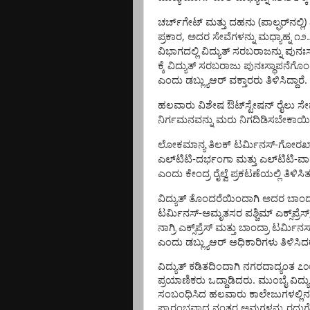
(
)
ಚರ್ಚ್‌ಗೇಟ್
ಮತ್ತು
ದಹನು
ಪಾಲ್ಘರ್‌ನಲ್ಲಿ
,
.
ಪ್ರಕಾರ
ಅದರ
ಸೇವೆಗಳನ್ನು
ಮಧ್ಯಾಹ್ನ
೧೨
ವಿಭಾಗದಲ್ಲಿ
ವಿದ್ಯುತ್
ಸರಬರಾಜನ್ನು
ಪುನಃಸ್
ಕ್ಕೆ
ವಿದ್ಯುತ್
ಸರಬರಾಜು
ಪುನಃಸ್ಥಾಪನೆಗೊಂ
.
ಎಂದು
ಡಬ್ಲ್ಯುಆರ್
ವಕ್ತಾರರು
ತಿಳಿಸಿದ್ದಾರೆ
ಹಲವಾರು
ವಿಶೇಷ
ಔಟ್‌ಸ್ಟೇಷನ್
ರೈಲು
ಸೇ
ನಿರ್ಗಮನವನ್ನು
ಮರು
ನಿಗದಿಡಿಸಬೇಕಾಯಿ
-
ಲೋಕಮಾನ್ಯ
ತಿಲಕ್
ಟರ್ಮಿನಸ್
ಗೋರಖ್
-
-
ಎಲ್‌ಟಿಟಿ
ದರ್ಭಂಗಾ
ಮತ್ತು
ಎಲ್‌ಟಿಟಿ
ವಾ
ಎಂದು
ಕೇಂದ್ರ
ರೈಲ್ವೆ
ಪ್ರಕಟಣೆಯಲ್ಲಿ
ತಿಳಿಸಿ
ವಿದ್ಯುತ್
ತೊಂದರೆಯಿಂದಾಗಿ
ಅದರ
ಬಾಂದ್
-
ಟರ್ಮಿನಸ್
ಅಮೃತಸರ
ಪಶ್ಚಿಮ್
ಎಕ್ಸ್‌ಪ್ರೆಸ್
ನಾಗ್ರಿ
ಎಕ್ಸ್‌ಪ್ರೆಸ್
ಮತ್ತು
ಬಾಂದ್ರಾ
ಟರ್ಮಿನಸ
ಎಂದು
ಡಬ್ಲ್ಯುಆರ್
ಅಧಿಕಾರಿಗಳು
ತಿಳಿಸಿದ
ವಿದ್ಯುತ್
ಕಡಿತದಿಂದಾಗಿ
ನಗರದಾದ್ಯಂತ
೭೦
.
ಪ್ರಯಾಣಿಕರು
ಒದ್ದಾಡಿದರು
ಮುಂಬೈ
ವಿದ್ಯ
ಸಂಬಂಧಿಸಿದ
ಹಲವಾರು
ಕಾಲೇಜುಗಳಲ್ಲಿನ
ಪ್ರಾರಂಭವಾದ
ನಂತರ
ಅವುಗಳನ್ನು
ರದ್ದ