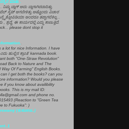
ಸ್ಸಿನ ಮಾತು .
ಾ... ನಿಮ್ಮ ಬ್ಲಾಗ್ ಅದು ಬ್ಲಾಗಾಗಿರಬಾದಿತ್ತು.
ವೆಬ್ ಸೈಟ್ ಆಗಬೇಕಿತ್ತು.ಅಷ್ಟೊಂದು ವಿಚಾರ
ಎನ್ಸೈಕ್ಲೋಪಿಡಿಯಾ ಅಂದರೂ ತಪ್ಪಾಗಲಿಕಿಲ್ಲ...
ಮ , ಶ್ರದ್ಧೆ, ಈ ಕಾರ್ಯದಲ್ಲಿ ಎದ್ದು ಕಾಣುತ್ತಿದೆ.
ck... please dont stop it
nformation.
.
a lot for nice Information. I have
ಂದು ಹುಲ್ಲಿನ ಕ್ರಾಂತಿ' kannada book.
want both "One-Straw Revolution"
oad Back to Nature and The
l Way Of Farming" English Books.
can I get both the books? can you
ore information? Would you please
e if you know about availibility
ooks. This is my mail ID:
lla@gmail.com and phone no.
15493 (Reaction to "Green Tea
 to Fukuoka": )
rswamy (ಕುಕೂಊ..)
ent..1