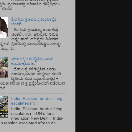
್ನೇಹಿ ಪ್ರಯಾಣದತ್ತ ಐತಿಹಾಸಿಕ ಹೆಜ್ಜೆ ಇಡಲು
ೆ. ದೇಶದ...
ಕೊನೆಯ ಕ್ಷಣದಲ್ಲೂ ಕಾಯಕದ್ದೇ
ಚಿಂತನೆ..
ಕೊನೆಯ ಕ್ಷಣದಲ್ಲೂ ಕಾಯಕದ್ದೇ
ಚಿಂತನೆ.. ಸರ್.‌ ಹದಿನೈದು ನಿಮಿಷ
ಅಷ್ಟೇ ಸಾರ್.‌ ಹದಿನೈದು ನಿಮಿಷದ
ನ್ನ ಬಳಿ ಫೋನಿನಲ್ಲಿ ಮಾತನಾಡಿದ್ದರು.ಈಗಷ್ಟೇ
ತು. ಗ...
ದೇಗುಲಕ್ಕೆ ಕಳೆಗಟ್ಟಿಸಿದ ಎರಡು
ಕಾರ್ಯಕ್ರಮಗಳು
ದೇಗುಲಕ್ಕೆ ಕಳೆಗಟ್ಟಿಸಿದ ಎರಡು
ಕಾರ್ಯಕ್ರಮಗಳು ಯಕ್ಷಗಾನ ತರಗತಿ
ದ್ವಿತೀಯ ತಂಡ ಪ್ರಾರಂಭೋತ್ಸವ +
ಾಯಣ ಪೂಜಾ ಭ ಕ್ತಿ ಶ್ರದ್ಧೆಯೊಂದಿಗೆ ನಡೆಯುವ
ನೆ ...
India, Pakistan border firing
escalates rift
India, Pakistan border firing
escalates rift UN offers
mediation New Delhi: India-
an tension escalated afresh on
.