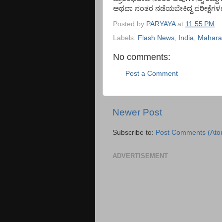
ಅಥವಾ
ನಂತರ
ನಡೆಯಬೇಕಿದ್ದ
ಪರೀಕ್ಷೆಗಳನ
Posted by
PARYAYA
at
11:55 PM
Labels:
Flash News
,
India
,
Mahara
No comments:
Post a Comment
Newer Post
Subscribe to:
Post Comments (Ato
ADVERTISEMENT