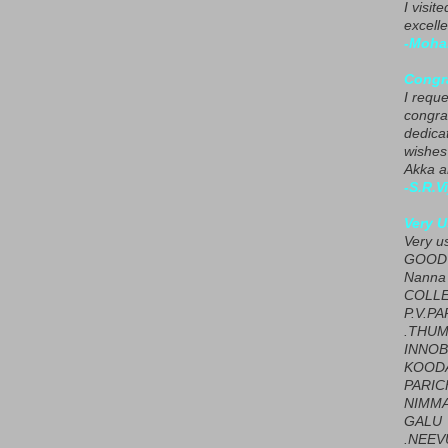
I visit
excelle
-Moha
Congra
I requ
congrat
dedica
wishes
Akka a
-S.R.V
Very U
Very u
GOOD 
Nanna
COLL
P.V.P
.THUM
INNOB
KOOD
PARIC
NIMMA
GALU
.NEEV