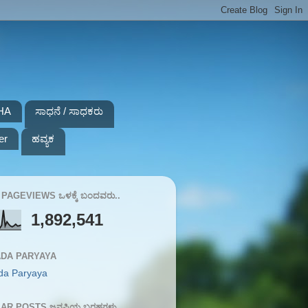
HA
ಸಾಧನೆ / ಸಾಧಕರು
er
ಹವ್ಯಕ
PAGEVIEWS ಒಳಕ್ಕೆ ಬಂದವರು..
1,892,541
DA PARYAYA
da Paryaya
AR POSTS ಜನಪ್ರಿಯ ಬರಹಗಳು