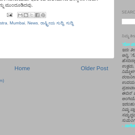
.
್ನು
ಮುಂದೂಡಿದವು
SEARCH
stra
,
Mumbai
,
News
,
ರಾಷ್ಟ್ರೀಯ ಸುದ್ದಿ
,
ಸುದ್ದಿ
ನಿಮ್ಮ 
'ಗೋ-ಪರಾ
ಇದು ತೀರ
ಅನ್ನಿ, 
ಹೆಸರಿನಲ
ಉತ್ತಮ, 
Home
Older Post
ನಿಮ್ಮೊ
ರಂಜನೀಯ
m)
ಉದಯಶಂಕರ
ಪ್ರಜಾವಾ
ಈದಿನ' ವ
ಅಂಗಿಯ
ಇರಬಹು
ನಿಮ್ಮ ಬ್
ಸಮೃದ್ಧವ
ಸುಮಂಗಲ
- ನಾಗೇಶ