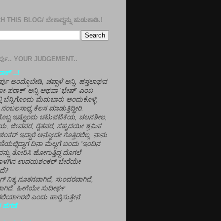
 THIS BLOG/ ಬೇಕಾದ್ದನ್ನು ಹುಡುಕಾಡಿ.!
ತೀರ್ಪು.. YOUR JUDGEMENT..
ಕ್' ..!
್ಪು ಅಂದ್ಕೊಬೇಡಿ, ಚಪ್ಪಾಳೆ ಅನ್ನಿ, ಹಸ್ತಲಾಘವ
'ಗೋ-ಪರಾಕ್' ಅನ್ನಿ ಅಥವಾ 'ಭೇಷ್' ಎಂಬ
್ಲಿ ಬೆನ್ನಿಗೊಂದು ಮೆದುಬಾರು ಅಂದುಕೊಳ್ಳಿ.
ನಂಬಲಸಾಧ್ಯ ಕೆಲಸ ಮಾಡುತ್ತಿದ್ದೀರಿ.
ಳಗೊಬ್ಬ ಇಷ್ಟೊಂದು ಚಟುವಟಿಕೆಯ, ಚಲನಶೀಲ,
, ಜೀವಪರ, ರೈತಪರ, ಸಹೃದಯೀ ಶ್ರಮಿಕ
್ ಇದ್ದಾರೆ ಅನ್ನೋದೇ ಗೊತ್ತಿರಲಿಲ್ಲ. ನಾನು
ಣಿಯಲ್ಲಿದ್ದಾಗ ದಿನಾ ಮೆಲ್ಲಗೆ ಬಂದು 'ಇಂದಿನ
ನ್ನು ತೋರಿಸಿ ಹೋಗುತ್ತಿದ್ದ ದೊಗಲೆ
ೊಳಗಿನ ಉದಯಶಂಕರ್ ಬೇರೆಯೇ
ದೆ?
ಲಾಗ್ ನಿತ್ಯ ನೂತನವಾಗಿದೆ, ಸುಂದರವಾಗಿದೆ,
ಾಗಿದೆ. ಹೀಗೆಯೇ ಸುದೀರ್ಘ
ಿಯಾಗಿರಲಿ ಎಂದು ಹಾರೈಸುತ್ತೇನೆ.
 ಹೆಗಡೆ