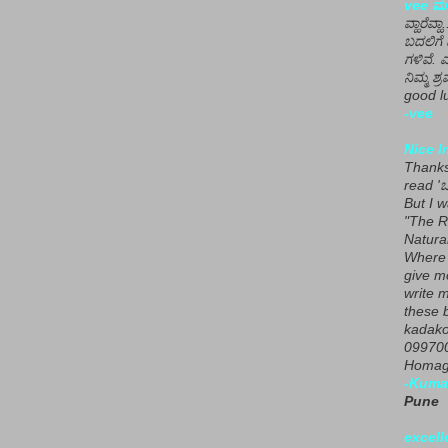
vee ಮನ
ವ್ಹಾರೆವ್ಹ
ಬದಲಿಗೆ 
ಗಳಿವೆ. 
ನಿಮ್ಮ ಶ್ರ
good lu
-vee
Nice I
Thanks 
read 'ಒ
But I 
"The R
Natura
Where 
give m
write m
these b
kadako
099700
Homage
-Kuma
Pune
excell