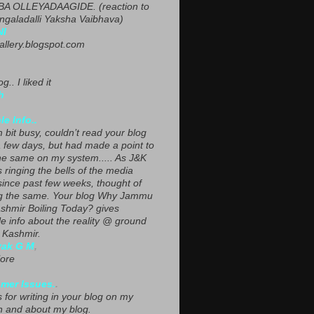
A OLLEYADAAGIDE. (reaction to
ngaladalli Yaksha Vaibhava)
NI
gallery.blogspot.com
g.. I liked it
h
le Info..
 bit busy, couldn’t read your blog
a few days, but had made a point to
he same on my system..... As J&K
s ringing the bells of the media
since past few weeks, thought of
g the same. Your blog Why Jammu
shmir Boiling Today? gives
le info about the reality @ ground
n Kashmir.
yak G M
,
ore
mer Issues.
.
 for writing in your blog on my
n and about my blog.