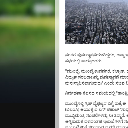
,
ನಂತರ
ಪುನಃಸ್ಥಾಪನೆಯಾಗಿದ್ದರೂ
ರಾಜ್ಯ
ಸಭೆಯಲ್ಲಿ
ಪಾಲ್ಗೊಂಡರು.
"
,
,
,
ಮುಂಬೈ
ಮುಂಬೈ
ಉಪನಗರ
ಕಲ್ಯಾಣ್
ವಿದ್ಯುತ್
ಸರಬರಾಜನ್ನು
ಪುನಃಸ್ಥಾಪನೆ
ಮಾಡ
ಪುನಃಸ್ಥಾಪಿಸಲಾಗುವುದು
’
ಎಂದು
ಸಚಿವ
ನ
"
ನಿರ್ವಹಣಾ
ಕೆಲಸದ
ಸಮಯದಲ್ಲಿ
ತಾಂತ್ರ
ಮುಂಬೈನಲ್ಲಿ
ಗ್ರಿಡ್
ವೈಫಲ್ಯದ
ಬಗ್ಗೆ
ಠಾಕ್ರೆ
ಈ
(
)
.
.
‘
ಬಿಎಂಸಿ
ಆಯುಕ್ತ
ಐ
ಎಸ್
ಚಹಾಲ್
ಸಾಧ
.
ಮುಖ್ಯಮಂತ್ರಿ
ಸೂಚನೆಗಳನ್ನು
ನೀಡಿದ್ದಾರೆ
ಅಗ್ನಿಶಾಮಕ
ದಳದಂತಹ
ಇಲಾಖೆಗಳಿಗೆ
ಸ
ಪ್ರಯಾಣಿಕರಿಗೆ
ಸರಿಯಾದ
ವ್ಯವಸ್ಥೆ
ಮಾಡುವ