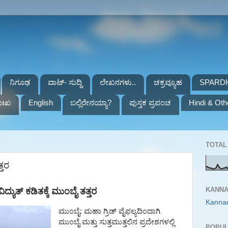
ನಿಗೂಢ
ವಾಟ್- ಸುದ್ದಿ
ಲೇಖನಗಳು..
ಚಕ್ರವ್ಯೂಹ
SPARD
ುಃಖ
English
ಬಲ್ಲಿರೇನಯ್ಯಾ?
ಪುಸ್ತಕ ಪ್ರಪಂಚ
Hindi & Oth
TOTAL 
್ತರ
KANNA
ಿದ್ಯುತ್ ಕಡಿತಕ್ಕೆ ಮುಂಬೈ ತತ್ತರ
Kanna
:
ಮುಂಬೈ
ಮಹಾ
ಗ್ರಿಡ್
ವೈಫಲ್ಯದಿಂದಾಗಿ
ಮುಂಬೈ
ಮತ್ತು
ಸುತ್ತಮುತ್ತಲಿನ
ಪ್ರದೇಶಗಳಲ್ಲಿ
POPUL