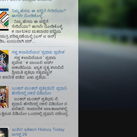
ನಿಮ್ಮ ಹೆಸರು ಈ ಪಟ್ಟಿಗೆ ಸೇರಿದೆಯಾ?
ಈಗಲೇ ನೋಡಿಕೊಳ್ಳಿ..
ನಿಮ್ಮ ಹೆಸರು ಈ ಪಟ್ಟಿಗೆ
ಸೇರಿದೆಯಾ? ಈಗಲೇ ನೋಡಿಕೊಳ್ಳಿ..
ಕ ರ್ನಾಟಕದ ಮತದಾರರ ಪಟ್ಟಿಯ
ಮಗ್ರ ಪರಿಷ್ಕರಣೆಯಲ್ಲಿ (ಎಸ್‌ ಐ ಆರ್)‌
ಡಿಒ ಎಂಬುದಾಗಿ ವರ್...
ಸಪ್ತ ಕಲಾವಿದೆಯರ ʼಪ್ರಥಮ ಪ್ರವೇಶʼ
ಸಪ್ತ ಕಲಾವಿದೆಯರ ʼ ಪ್ರಥಮ
ಪ್ರವೇಶ ʼ ಕ ಲಾಂಜಲಿ ಆರ್ಟ್
ಅಕಾಡೆಮಿಯ‌ ಖ್ಯಾತ ನೃತ್ಯ ಕಲಾವಿದೆ
ಶ್ರೀಮತಿ ಪ್ರತಿಭಾ ಸತ್ಯವಣ್ಣನ್
ತರಬೇತಿ ಪಡೆದ ಏಳು ಪ್ರತಿಭಾ...
ಜಂತರ್ ಮಂತರ್ ಪ್ರತಿಭಟನೆ: ಪ್ರಧಾನಿ
ಹೆಸರಿನಲ್ಲಿ ನಕಲಿ ವಿಡಿಯೋ
ಜಂತರ್ ಮಂತರ್ ಪ್ರತಿಭಟ ನೆ:
ಪ್ರಧಾನಿ ಹೆಸರಿನಲ್ಲಿ ನಕಲಿ ವಿಡಿಯೋ ನ
ವದೆಹಲಿ: ಸಾಮಾಜಿಕ ಜಾಲತಾಣಗಳಲ್ಲಿ
ತ್ತಿರುವ ವಿಡಿಯೋ ಒಂದರಲ್ಲಿ ಪ್ರಧಾನಿ ನರೇಂದ್ರ
.
ಇಂದಿನ ಇತಿಹಾಸ History Today
ಆಗಸ್ಟ್ 26