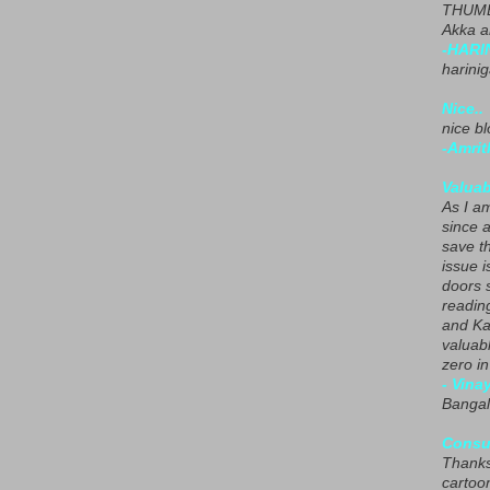
THUMB
Akka a
-HARI
harini
Nice..
nice blo
-Amrit
Valuab
As I am
since 
save t
issue i
doors 
readin
and Ka
valuab
zero i
- Vina
Bangal
Consu
Thanks
cartoo