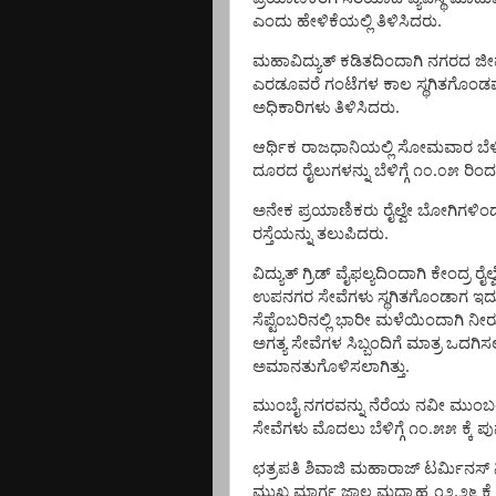
.
ಎಂದು
ಹೇಳಿಕೆಯಲ್ಲಿ
ತಿಳಿಸಿದರು
ಮಹಾವಿದ್ಯುತ್
ಕಡಿತದಿಂದಾಗಿ
ನಗರದ
ಜೀ
ಎರಡೂವರೆ
ಗಂಟೆಗಳ
ಕಾಲ
ಸ್ಥಗಿತಗೊಂಡ
.
ಅಧಿಕಾರಿಗಳು
ತಿಳಿಸಿದರು
ಆರ್ಥಿಕ
ರಾಜಧಾನಿಯಲ್ಲಿ
ಸೋಮವಾರ
ಬೆಳಿ
.
ದೂರದ
ರೈಲುಗಳನ್ನು
ಬೆಳಿಗ್ಗೆ
೧೦
೦೫
ರಿಂದ
ಅನೇಕ
ಪ್ರಯಾಣಿಕರು
ರೈಲ್ವೇ
ಬೋಗಿಗಳಿಂ
.
ರಸ್ತೆಯನ್ನು
ತಲುಪಿದರು
ವಿದ್ಯುತ್
ಗ್ರಿಡ್
ವೈಫಲ್ಯದಿಂದಾಗಿ
ಕೇಂದ್ರ
ರೈಲ್ವ
ಉಪನಗರ
ಸೇವೆಗಳು
ಸ್ಥಗಿತಗೊಂಡಾಗ
ಇದ
ಸೆಪ್ಟೆಂಬರಿನಲ್ಲಿ
ಭಾರೀ
ಮಳೆಯಿಂದಾಗಿ
ನೀರ
ಅಗತ್ಯ
ಸೇವೆಗಳ
ಸಿಬ್ಬಂದಿಗೆ
ಮಾತ್ರ
ಒದಗಿಸಲ
.
ಅಮಾನತುಗೊಳಿಸಲಾಗಿತ್ತು
ಮುಂಬೈ
ನಗರವನ್ನು
ನೆರೆಯ
ನವೀ
ಮುಂಬ
.
ಸೇವೆಗಳು
ಮೊದಲು
ಬೆಳಿಗ್ಗೆ
೧೦
೫೫
ಕ್ಕೆ
ಪ
ಛತ್ರಪತಿ
ಶಿವಾಜಿ
ಮಹಾರಾಜ್
ಟರ್ಮಿನಸ್
.
ಮುಖ್ಯ
ಮಾರ್ಗ
ಜಾಲ
ಮಧ್ಯಾಹ್ನ
೧೨
೨೬
ಕ್ಕೆ