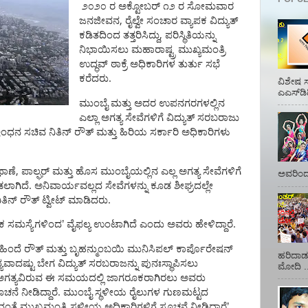
೨೦೨೦
ರ
ಅಕ್ಟೋಬರ್
೧೨
ರ ಸೋಮವಾರ
,
ಜನಜೀವನ
ರೈಲ್ವೇ
ಸಂಚಾರ
ವ್ಯಾಪಕ
ವಿದ್ಯುತ್
,
ಕಡಿತದಿಂದ
ತತ್ತರಿಸಿದ್ದು
ಪರಿಸ್ಥಿತಿಯನ್ನು
ನಿಭಾಯಿಸಲು
ಮಹಾರಾಷ್ಟ್ರ
ಮುಖ್ಯಮಂತ್ರಿ
ಉದ್ಧವ್
ಠಾಕ್ರೆ
ಅಧಿಕಾರಿಗಳ
ತುರ್ತು
ಸಭೆ
.
ಕರೆದರು
ವಿಶೇಷ ಸ
ಎಎಸ್‌ಡಿ
ಮುಂಬೈ
ಮತ್ತು
ಅದರ
ಉಪನಗರಗಳಲ್ಲಿನ
ಎಲ್ಲಾ
ಅಗತ್ಯ
ಸೇವೆಗಳಿಗೆ
ವಿದ್ಯುತ್
ಸರಬರಾಜು
ಇಂಧನ
ಸಚಿವ
ನಿತಿನ್
ರೌತ್
ಮತ್ತು
ಹಿರಿಯ
ಸರ್ಕಾರಿ
ಅಧಿಕಾರಿಗಳು
,
ಥಾಣೆ
ಪಾಲ್ಘರ್
ಮತ್ತು
ಹೊಸ
ಮುಂಬೈಯಲ್ಲಿನ
ಎಲ್ಲ
ಅಗತ್ಯ
ಸೇವೆಗಳಿಗೆ
ಅವರಿಂದ 
.
ಲಾಗಿದೆ
ಅನಿವಾರ್ಯವಲ್ಲದ
ಸೇವೆಗಳನ್ನು
ಕೂಡ
ಶೀಘ್ರದಲ್ಲೇ
.
ಿತಿನ್
ರೌತ್
ಟ್ವೀಟ್
ಮಾಡಿದರು
.
ಿಕ
ಸಮಸ್ಯೆಗಳಿಂದ
’
ವೈಫಲ್ಯ
ಉಂಟಾಗಿದೆ
ಎಂದು
ಅವರು
ಹೇಳಿದ್ದಾರೆ
ಹಿಂದೆ
ರೌತ್
ಮತ್ತು
ಬೃಹನ್ಮುಂಬಯಿ
ಮುನಿಸಿಪಲ್
ಕಾರ್ಪೊರೇಷನ್
ಹರಿದಾಡು
್ಯವಾದಷ್ಟು
ಬೇಗ
ವಿದ್ಯುತ್
ಸರಬರಾಜನ್ನು
ಪುನಃಸ್ಥಾಪಿಸಲು
ಮೋದಿ ..
ಅಗತ್ಯವಿರುವ
ಈ
ಸಮಯದಲ್ಲಿ
ಜಾಗರೂಕರಾಗಿರಲು
ಅವರು
.
ೂಚನೆ
ನೀಡಿದ್ದಾರೆ
ಮುಂಬೈ
ಸ್ಥಳೀಯ
ರೈಲುಗಳ
ಗುಣಮಟ್ಟದ
ಂತೆ
ಮುಖ್ಯಮಂತ್ರಿ
ಸ್ಥಳೀಯ
ಅಧಿಕಾರಿಗಳಿಗೆ
ಸೂಚನೆ
ನೀಡಿದ್ದಾರೆ
’