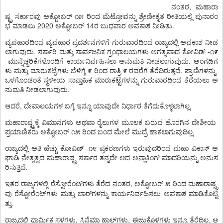
ನಂತರ
,
ಮಹಾರಾ
ಷ್ಟ್ರ
ಸರ್ಕಾರವು
ಅಕ್ಟೋಬರ್
೧೫
ರಿಂದ
ಮೆಟ್ರೋವನ್ನು
ಶ್ರೇಣೀಕೃತ
ರೀತಿಯಲ್ಲಿ
ಪುನಾರಂ
ಭ
ಮಾಡಲು
2020
ಅಕ್ಟೋಬರ್ 14ರ ಬುಧವಾರ
ಅವಕಾಶ
ನೀಡಿತು
.
ವ್ಯವಹಾರದಿಂದ
ವ್ಯವಹಾರ
ಪ್ರದರ್ಶನಗಳಿಗೆ
ಗುರುವಾರದಿಂದ
ರಾಜ್ಯದಲ್ಲಿ
ಅವಕಾಶ
ನೀಡ
ಲಾಗುವುದು
.
ಸರ್ಕಾರಿ
ಮತ್ತು
ಸಾರ್ವಜನಿಕ
ಗ್ರಂಥಾಲಯಗಳು
ಅಗತ್ಯವಾದ
ಕೋವಿಡ್
-
೧೯
ಮುನ್ನೆಚ್ಚರಿಕೆಗಳೊಂದಿಗೆ
ಕಾರ್ಯನಿರ್ವಹಿಸಲು
ಅನುಮತಿ
ನೀಡಲಾಗುವುದು
.
ಅಂಗಡಿಗ
ಳು
ಮತ್ತು
ಮಾರುಕಟ್ಟೆಗಳು
ಬೆಳಿಗ್ಗೆ
೯
ರಿಂದ
ರಾತ್ರಿ
೯
ರವರೆಗೆ
ತೆರೆದಿರುತ್ತವೆ
.
ಪ್ರಾಣಿಗಳನ್ನು
ಒಳಗೊಂಡಂತೆ
ಸ್ಥಳೀಯ
ಸಾಪ್ತಾಹಿಕ
ಮಾರುಕಟ್ಟೆಗಳನ್ನು
ಗುರುವಾರದಿಂದ
ತೆರೆಯಲು
ಅ
ನುಮತಿ
ನೀಡಲಾಗುವುದು
.
ಆದರೆ
,
ದೇವಾಲಯಗಳ
ಬಗ್ಗೆ
ಇನ್ನೂ
ಯಾವುದೇ
ನಿರ್ಧಾರ
ತೆಗೆದುಕೊಳ್ಳಲಾಗಿಲ್ಲ
.
ಮಹಾರಾಷ್ಟ್ರಕ್ಕೆ
ವಿಮಾನಗಳು
ಅಥವಾ
ರೈಲುಗಳ
ಮೂಲಕ
ಬರುವ
ಹೊರಗಿನ
ದೇಶೀಯ
ಪ್ರಯಾಣಿಕರು
ಅಕ್ಟೋಬರ್
೧೫
ರಿಂದ
ಬಂದ
ಮೇಲೆ
ಮುದ್ರೆ
ಹಾಕಲಾಗುವುದಿಲ್ಲ
.
ರಾಜ್ಯದಲ್ಲಿ
ಅತಿ
ಹೆಚ್ಚು
ಕೋವಿಡ್
-
೧೯
ಪ್ರಕರಣಗಳು
ಇರುವುದರಿಂದ
ಮಹಾ
ವಿಕಾಸ್
ಅ
ಘಾಡಿ
ನೇತೃತ್ವದ
ಮಹಾರಾಷ್ಟ್ರ
ಸರ್ಕಾರ
ತನ್ನದೇ
ಆದ
ಅನ್ಲಾಕಿಂಗ್
ಮಾದರಿಯನ್ನು
ಅನುಸ
ರಿಸುತ್ತಿದೆ
.
ಇತರ
ರಾಜ್ಯಗಳಲ್ಲಿ
ರೆಸ್ಟೋರೆಂಟ್
ಗಳು
ತೆರೆದ
ನಂತರ
,
ಅಕ್ಟೋಬರ್
೫
ರಿಂದ
ಮಹಾರಾಷ್ಟ್ರ
ವು
ರೆಸ್ಟೋರೆಂಟ್
ಗಳು
ಮತ್ತು
ಬಾರ್
ಗಳನ್ನು
ಕಾರ್ಯನಿರ್ವಹಿಸಲು
ಅವಕಾಶ
ಮಾಡಿಕೊಟ್ಟಿ
ತ್ತು
.
ರಾಜ್ಯದಲ್ಲಿ
ಧಾರ್ಮಿಕ
ಸ್ಥಳಗಳು
,
ಸಿನೆಮಾ
ಹಾಲ್
ಗಳು
,
ಈಜುಕೊಳಗಳು
ಇನ್ನೂ
ತೆರೆದಿಲ್ಲ
.
ಆ