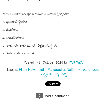
ಕಾರ್ಯ
ನಿರ್ವಹಣೆಗೆ
ಇನ್ನೂ
ಅನುಮತಿ
ನೀಡದ
ಕ್ಷೇತ್ರಗಳು
:
೧
.
ಧಾರ್ಮಿಕ
ಸ್ಥಳಗಳು
೨
.
ಜಿಮ್
ಗಳು
೩
.
ಈಜುಕೊಳಗಳು
೪
.
ಶಾಲೆಗಳು
,
ಕಾಲೇಜುಗಳು
,
ಶಿಕ್ಷಣ
ಸಂಸ್ಥೆಗಳು
೫
.
ಸಿನೆಮಾ
ಸಭಾಂಗಣಗಳು
.
Posted
14th October 2020
by
PARYAYA
Labels:
Flash News
India
Maharastra
Nation
News
unlock
ರಾಷ್ಟ್ರೀಯ ಸುದ್ದಿ
ಸುದ್ದಿ
0
Add a comment