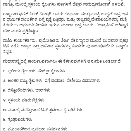
ದಾಗ್ಯೂ
,
ಮುಂಬೈ
ಸ್ಥಳೀಯ
ರೈಲುಗಳು
ಹಳಿಗಳಿಗೆ
ಹೆಚ್ಚಿನ
ಸಾಮರ್ಥ್ಯದೊಂದಿಗೆ
ಇಳಿದಿವೆ
.
ರಾಜ್ಯಪಾಲ
ಭಗತ್
ಸಿಂಗ್
ಕೊಶ್ಯಾರಿ
ಅವರು
ಬುಧವಾರ
ಮುಖ್ಯಮಂತ್ರಿ
ಉದ್ಧವ್
ಠಾಕ್ರೆ
ಅವ
ರ
ಧಾರ್ಮಿಕ
ನಂಬಿಕೆಗಳ
ಬಗ್ಗೆ
ಪ್ರಶ್ನೆ
ಎತ್ತಿದ್ದರು
ಮತ್ತು
ರಾಜ್ಯದಲ್ಲಿ
ದೇವಾಲಯಗಳನ್ನು
ಮತ್ತೆ
ತೆರೆಯಲು
ಅನುಮತಿ
ನೀಡದೇ
ಇರುವ
ಮೂಲಕ
ಠಾಕ್ರೆ
ಅವರು
ಜಾತ್ಯತೀತ
’
ಆಗಿದ್ದಾರೆ
‘
ಯೇ
ಎಂದು
ಪ್ರಶ್ನಿಸಿದ್ದರು
.
ಬಿಜೆಪಿ
ಕಾರ್ಯಕರ್ತರು
,
ಪುರೋಹಿತರು
ಶಿರ್ಡಿ
ದೇವಸ್ಥಾನದ
ಮುಂದೆ
ಬುಧವಾರ
ಪ್ರತಿಭ
ಟನೆ
ನಡೆಸಿ
ರಾಜ್ಯದ
ಎಲ್ಲ
ಧಾರ್ಮಿಕ
ಸ್ಥಳಗಳನ್ನು
ಕೂಡಲೇ
ಪುನಾರಂಭಿಸಬೇಕು
ಒತ್ತಾಯಿ
ಸಿದ್ದರು
.
ಮಹಾರಾಷ್ಟ್ರದಲ್ಲಿ
ಕಾರ್ಯನಿರ್ವಹಿಸಲು
ಈ
ಕೆಳಗಿನವುಗಳಿಗೆ
ಅನುಮತಿ
ನೀಡಲಾಗಿದೆ
:
೧
.
ಸ್ಥಳೀಯ
ರೈಲುಗಳು
,
ಮೆಟ್ರೋ
ರೈಲುಗಳು
೨
.
ಅಂತರ
ರಾಜ್ಯ
ರೈಲುಗಳು
,
ರಸ್ತೆ
ಪ್ರಯಾಣ
,
ದೇಶೀಯ
ವಿಮಾನಗಳು
೩
.
ರೆಸ್ಟೋರೆಂಟ್
ಗಳು
,
ಬಾರ್
ಗಳು
೪
.
ಸ್ಥಳೀಯ
ಮಾರುಕಟ್ಟೆಗಳು
೫
.
ಮುಂಬೈ
ಮೆಟ್ರೋಪಾಲಿಟನ್
ಪ್ರದೇಶದ
ಕೈಗಾರಿಕೆಗಳು
೬
.
ಗ್ರಂಥಾಲಯಗಳು
೭
.
ವ್ಯವಹಾರದಿಂದ
ವ್ಯವಹಾರ
ಪ್ರದರ್ಶನಗಳು
.