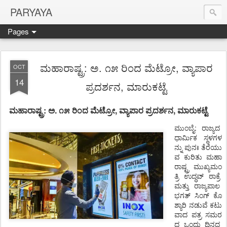
PARYAYA
Pages
ಮಹಾರಾಷ್ಟ್ರ: ಅ. ೧೫ ರಿಂದ ಮೆಟ್ರೋ, ವ್ಯಾಪಾರ
OCT
14
ಪ್ರದರ್ಶನ, ಮಾರುಕಟ್ಟೆ
ಮಹಾರಾಷ್ಟ್ರ: ಅ.
೧೫
ರಿಂದ
ಮೆಟ್ರೋ
,
ವ್ಯಾಪಾರ
ಪ್ರದರ್ಶನ
,
ಮಾರುಕಟ್ಟೆ
ಮುಂಬೈ
:
ರಾಜ್ಯದ
ಧಾರ್ಮಿಕ
ಸ್ಥಳಗಳ
ನ್ನು
ಪುನಃ
ತೆರೆಯು
ವ
ಕುರಿತು
ಮಹಾ
ರಾಷ್ಟ್ರ
ಮುಖ್ಯಮಂ
ತ್ರಿ
ಉದ್ಧವ್
ಠಾಕ್ರೆ
ಮತ್ತು
ರಾಜ್ಯಪಾಲ
ಭಗತ್
ಸಿಂಗ್
ಕೊ
ಶ್ಯಾರಿ
ನಡುವೆ
ಕಟು
ವಾದ
ಪತ್ರ
ಸಮರ
ದ
ಒಂದು
ದಿನದ