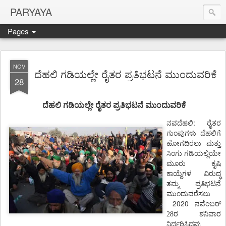
PARYAYA
Pages
NOV
ದೆಹಲಿ ಗಡಿಯಲ್ಲೇ ರೈತರ ಪ್ರತಿಭಟನೆ ಮುಂದುವರಿಕೆ
28
ದೆಹಲಿ
ಗಡಿಯಲ್ಲೇ ರೈತರ
ಪ್ರತಿಭಟನೆ
ಮುಂದುವರಿಕೆ
ನವದೆಹಲಿ:
ರೈತರ
ಗುಂಪುಗಳು
ದೆಹಲಿಗೆ
ಹೋಗದಿರಲು
ಮತ್ತು
ಸಿಂಗು
ಗಡಿಯಲ್ಲಿಯೇ
ಮೂರು
ಕೃಷಿ
ಕಾಯ್ದೆಗಳ
ವಿರುದ್ಧ
ತಮ್ಮ
ಪ್ರತಿಭಟನೆ
ಮುಂದುವರೆಸಲು
2020
ನವೆಂಬರ್
28ರ ಶನಿವಾರ
ನಿರ್ಧರಿಸಿದವು.