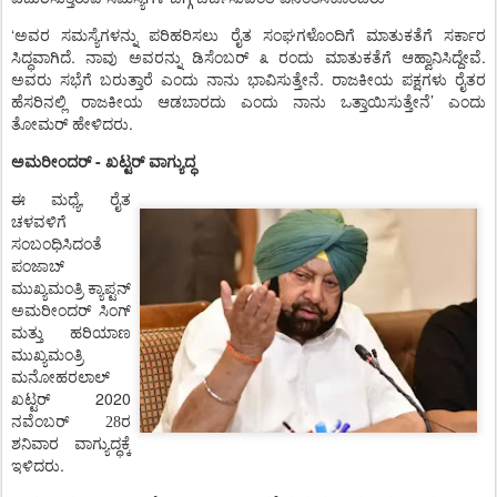
‘
ಅವರ
ಸಮಸ್ಯೆಗಳನ್ನು
ಪರಿಹರಿಸಲು
ರೈತ
ಸಂಘಗಳೊಂದಿಗೆ
ಮಾತುಕತೆಗೆ
ಸರ್ಕಾರ
.
.
ಸಿದ್ಧವಾಗಿದೆ
ನಾವು
ಅವರನ್ನು
ಡಿಸೆಂಬರ್
೩
ರಂದು
ಮಾತುಕತೆಗೆ
ಆಹ್ವಾನಿಸಿದ್ದೇವೆ
.
ಅವರು
ಸಭೆಗೆ
ಬರುತ್ತಾರೆ
ಎಂದು
ನಾನು
ಭಾವಿಸುತ್ತೇನೆ
ರಾಜಕೀಯ
ಪಕ್ಷಗಳು
ರೈತರ
’
ಹೆಸರಿನಲ್ಲಿ
ರಾಜಕೀಯ
ಆಡಬಾರದು
ಎಂದು
ನಾನು
ಒತ್ತಾಯಿಸುತ್ತೇನೆ
ಎಂದು
.
ತೋಮರ್
ಹೇಳಿದರು
-
ಅಮರೀಂದರ್
ಖಟ್ಟರ್
ವಾಗ್ಯುದ್ಧ
ಈ
,
ಮಧ್ಯೆ
ರೈತ
ಚಳವಳಿಗೆ
ಸಂಬಂಧಿಸಿದಂತೆ
ಪಂಜಾಬ್
ಮುಖ್ಯಮಂತ್ರಿ
ಕ್ಯಾಪ್ಟನ್
ಅಮರೀಂದರ್
ಸಿಂಗ್
ಮತ್ತು
ಹರಿಯಾಣ
ಮುಖ್ಯಮಂತ್ರಿ
ಮನೋಹರಲಾಲ್
2020
ಖಟ್ಟರ್
ನವೆಂಬರ್ 28ರ
ಶನಿವಾರ
ವಾಗ್ಯುದ್ಧಕ್ಕೆ
.
ಇಳಿದರು