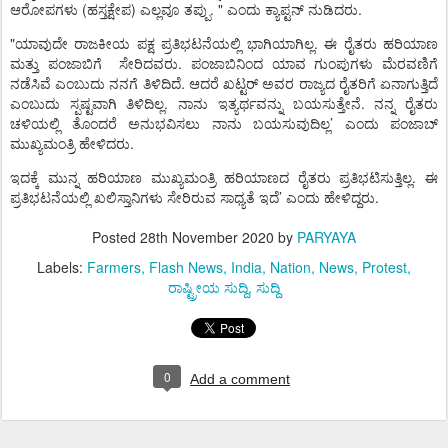
(
)
. "
.
ಆರೋಪಗಳು
ಹಸ್ತಕ್ಷೇಪ
ಎಲ್ಲವೂ
ತಪ್ಪು
ಎಂದು
ಕ್ಯಾಪ್ಟನ್
ನುಡಿದರು
"
.
ಯಾವುದೇ
ರಾಜಕೀಯ
ಪಕ್ಷ
ಪ್ರತಿಭಟನೆಯಲ್ಲಿ
ಭಾಗಿಯಾಗಿಲ್ಲ
ಈ
ರೈತರು
ಹರಿಯಾಣ
.
ಮತ್ತು
ಪಂಜಾಬಿಗೆ
ಸೇರಿದವರು
ಪಂಜಾಬಿನಿಂದ
ಯಾವ
ಗುಂಪುಗಳು
ಮೆರವಣಿಗೆ
.
ನಡೆಸಿವೆ
ಎಂಬುದು
ನನಗೆ
ತಿಳಿದಿದೆ
ಆದರೆ
ಖಟ್ಟರ್
ಅವರ
ರಾಜ್ಯದ
ರೈತರಿಗೆ
ಏನಾಗುತ್ತಿದೆ
.
.
ಎಂಬುದು
ಸ್ಪಷ್ಟವಾಗಿ
ತಿಳಿದಿಲ್ಲ
ನಾನು
ಇತ್ಯರ್ಥವನ್ನು
ಬಯಸುತ್ತೇನೆ
ನನ್ನ
ರೈತರು
’
ಚಳಿಯಲ್ಲಿ
ತೊಂದರೆ
ಅನುಭವಿಸಲು
ನಾನು
ಬಯಸುವುದಿಲ್ಲ
ಎಂದು
ಪಂಜಾಬ್
.
ಮುಖ್ಯಮಂತ್ರಿ
ಹೇಳಿದರು
.
ಇದಕ್ಕೆ
ಮುನ್ನ
ಹರಿಯಾಣ
ಮುಖ್ಯಮಂತ್ರಿ
ಹರಿಯಾಣದ
ರೈತರು
ಪ್ರತಿಭಟಿಸುತ್ತಿಲ್ಲ
ಈ
’
.
ಪ್ರತಿಭಟನೆಯಲ್ಲಿ
ಖಲಿಸ್ತಾನಿಗಳು
ಸೇರಿರುವ
ಸಾಧ್ಯತೆ
ಇದೆ
ಎಂದು
ಹೇಳಿದ್ದರು
Posted
28th November 2020
by
PARYAYA
Labels:
Farmers
Flash News
India
Nation
News
Protest
ರಾಷ್ಟ್ರೀಯ ಸುದ್ದಿ
ಸುದ್ದಿ
0
Add a comment