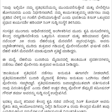
"
ನಾವು
ಇಲ್ಲಿಯೇ
ನಮ್ಮ
ಪ್ರತಿಭಟನೆಯನ್ನು
ಮುಂದುವರೆಸುತ್ತೇವೆ
ಮತ್ತು
ಬೇರೆಲ್ಲಿಗೂ
.
ಹೋಗಬಾರದು
ಎಂದು
ನಿರ್ಧರಿಸಲಾಗಿದೆ
ನಮ್ಮ
ಕಾರ್ಯತಂತ್ರವನ್ನು
ಚರ್ಚಿಸಲು
ನಾವು
’
ಪ್ರತಿದಿನ
ಬೆಳಿಗ್ಗೆ
೧೧
ಗಂಟೆಗೆ
ಭೇಟಿಯಾಗುತ್ತೇವೆ
ಎಂದು
ಭಾರತೀಯ
ಕಿಸಾನ್
ಒಕ್ಕೂಟದ
ಪ್ರಧಾನ
ಕಾರ್ಯದರ್ಶಿ
ಹರಿಂದರ್
ಸಿಂಗ್
ಸುದ್ದಿ
ಸಂಸ್ಥೆಗೆ
ತಿಳಿಸಿದರು.
ಸಂಸತ್ತಿನ
ಮುಂಗಾರು
ಅಧಿವೇಶನದಲ್ಲಿ
ಅಂಗೀಕರಿಸಿದ
ಮೂರು
ಕೃಷಿ
ಮಸೂದೆಗಳನ್ನು
ಕೇಂದ್ರ
ರದ್ದುಪಡಿಸಬೇಕೆಂದು
ಒತ್ತಾಯಿಸಿ
ಪಂಜಾಬ್
ಮತ್ತು
ಹರಿಯಾಣದ
ರೈತರು
.
ನವೆಂಬರ್
೨೫
ರಂದು
ದೆಹಲಿಯತ್ತ
ಮೆರವಣಿಗೆ
ಪ್ರಾರಂಭಿಸಿದ್ದರು
ಅವರು
ಬ್ಯಾರಿಕೇಡ್‌ಗಳನ್ನು
ಮುರಿದು
ಶುಕ್ರವಾರ
ಗಡಿಯಲ್ಲಿ
ಪೊಲೀಸರೊಂದಿಗೆ
ಘರ್ಷಣೆ
ನಡೆಸಿ
.
ದೆಹಲಿ
ಕಡೆಗೆ
ಮೆರವಣಿಗೆ
ಮಾಡುವುದಾಗಿ
ಪ್ರತಿಜ್ಞೆ
ಮಾಡಿದ್ದರು
,
ಈ
ಮಧ್ಯೆ
ದೆಹಲಿಯ
ಬುರಾರಿಯ
ಮೈದಾನದಲ್ಲಿ
ಶಾಂತಿಯುತ
ಪ್ರದರ್ಶನಗಳನ್ನು
.
ನಡೆಸಲು
ದೆಹಲಿ
ಪೊಲೀಸರು
ಶುಕ್ರವಾರ
ಅನುಮತಿ
ನೀಡಿದ್ದರು
‘
.
ಶಾಂತಿಯುತ
ಪ್ರತಿಭಟನೆ
ನಡೆಸಲು
ಅನುಮತಿ
ಈಗಾಗಲೇ
ನೀಡಲಾಗಿದೆ
ಪ್ರತಿಭಟನಾಕಾರರಿಗೆ
ಬುರಾರಿ
ಮೈದಾನಕ್ಕೆ
ತೆರಳಲು
ಅನುಕೂಲ
ಒದಗಿಸಲು
ದೆಹಲಿ
.
ಪೊಲೀಸರು
ಸಜ್ಜಾಗಿದ್ದಾರೆ
ಪ್ರತಿಭಟನಾಕಾರರು
ಜವಾಬ್ದಾರಿಯುತವಾಗಿ
ವರ್ತಿಸುವಂತೆ
’
ನಾವು
ವಿನಂತಿಸುತ್ತೇವೆ
ಎಂದು
ದೆಹಲಿ
ಉತ್ತರ
ಜಿಲ್ಲಾ
ಪೊಲೀಸ್
ಡೆಪ್ಯೂಟಿ
ಕಮೀಷನರ್
.
ಗೌರವ್
ಶರ್ಮಾ
ಅವರನ್ನು
ಸುದ್ದಿ
ಸಂಸ್ಥೆ
ಉಲ್ಲೇಖಿಸಿದೆ
ಇದಕ್ಕೂ
ಮುನ್ನ
ಶನಿವಾರ
ಕೇಂದ್ರ
ಕೃಷಿ
ಸಚಿವ
ನರೇಂದ್ರ
ಸಿಂಗ್
ತೋಮರ್
ಅವರು
ರೈತರು
ತಮ್ಮ
ಆಂದೋಲನಗಳನ್ನು
ನಿಲ್ಲಿಸಿ
ಡಿಸೆಂಬರ್
೩
ರಂದು
ಕೇಂದ್ರದ
ಜೊತೆಗೆ
ತಾವು
ಎದುರಿಸುತ್ತಿರುವ
ಸಮಸ್ಯೆಗಳ
ಬಗ್ಗೆ
ಚರ್ಚಿಸುವಂತೆ
ವಿನಂತಿಸಿಕೊಂಡರು