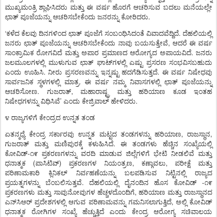
ಮುಖ್ಯಮಂತ್ರಿ
ಶ್ಲಾಘಿಸಿದರು
ಮತ್ತು
ಈ
ವರ್ಷ
ಹೊರಗೆ
ಆಚರಿಸುವ
ಬದಲು
ಮನೆಯಲ್ಲೇ
.
ಛಾತ್
ಪೂಜೆಯನ್ನು
ಆಚರಿಸಬೇಕೆಂದು
ಜನರನ್ನು
ಕೋರಿದರು
‘
.
ಕಳೆದ
ಕೆಲವು
ದಿನಗಳಿಂದ
ಛಾತ್
ಪೂಜೆಗೆ
ಸಂಬಂಧಿಸಿದಂತೆ
ವಿವಾದವೆದ್ದಿದೆ
ದೆಹಲಿಯಲ್ಲಿ
,
ಜನರು
ಛಾತ್
ಪೂಜೆಯನ್ನು
ಆಚರಿಸಬೇಕೆಂದು
ನಾವು
ಬಯಸುತ್ತೇವೆ
ಆದರೆ
ಈ
ವರ್ಷ
.
ಸಾಂಕ್ರಾಮಿಕ
ರೋಗವಿದೆ
ಮತ್ತು
ಅಪಾರ
ಪ್ರಮಾಣದ
ಆರೋಗ್ಯದ
ಅಪಾಯವಿದೆ
ಜನರು
ಜಲಮೂಲಗಳಲ್ಲಿ
ಮುಳುಗುವ
ಛಾತ್
ಘಾಟ್
ಗಳಲ್ಲಿ
ಎಷ್ಟು
ಪ್ರಸರಣ
ಸಂಭವಿಸಬಹುದು
.
.
ಎಂದು
ಊಹಿಸಿ
ನೀರು
ಪ್ರಸರಣವನ್ನು
ಇನ್ನಷ್ಟು
ಹದಗೆಡಿಸುತ್ತದೆ
ಈ
ವರ್ಷ
ನಿಷೇಧವು
.
ಸಾರ್ವಜನಿಕ
ಸ್ಥಳಗಳಲ್ಲಿ
ಮಾತ್ರ
ಈ
ವರ್ಷ
ನಮ್ಮ
ನಿವಾಸಗಳಲ್ಲಿ
ಛಾತ್
ಪೂಜೆಯನ್ನು
.
,
ಆಚರಿಸೋಣ
ಗುಜರಾತ್
ಮಹಾರಾಷ್ಟ್ರ
ಮತ್ತು
ಹರಿಯಾಣ
ಕೂಡ
ಇಂತಹ
’
.
ನಿಷೇಧಗಳನ್ನು
ವಿಧಿಸಿವೆ
ಎಂದು
ಕೇಜ್ರಿವಾಲ್
ಹೇಳಿದರು
೪
ರಾಜ್ಯಗಳಿಗೆ
ಕೇಂದ್ರದ
ಉನ್ನತ
ತಂಡ
,
,
ಏತನ್ಮಧ್ಯೆ
ಕೇಂದ್ರ
ಸರ್ಕಾರವು
ಉನ್ನತ
ಮಟ್ಟದ
ತಂಡಗಳನ್ನು
ಹರಿಯಾಣ
ರಾಜಸ್ಥಾನ
.
ಗುಜರಾತ್
ಮತ್ತು
ಮಣಿಪುರಕ್ಕೆ
ಕಳುಹಿಸಿದೆ
ಈ
ತಂಡಗಳು
ಹೆಚ್ಚಿನ
ಸಂಖ್ಯೆಯಲ್ಲಿ
-
ಕೋವಿಡ್
೧೯
ಪ್ರಕರಣಗಳನ್ನು
ವರದಿ
ಮಾಡುವ
ಜಿಲ್ಲೆಗಳಿಗೆ
ಭೇಟಿ
ನೀಡಲಿವೆ
ಮತ್ತು
(
)
,
,
ಧನಾತ್ಮಕ
ಪಾಸಿಟಿವ್
ಪ್ರಕರಣಗಳ
ನಿಯಂತ್ರಣ
ಕಣ್ಗಾವಲು
ಪರೀಕ್ಷೆ
ಮತ್ತು
ಪರಿಣಾಮಕಾರಿ
ಕ್ಲಿನಿಕಲ್
ನಿರ್ವಹಣೆಯನ್ನು
ಬಲಪಡಿಸುವ
ನಿಟ್ಟಿನಲ್ಲಿ
ರಾಜ್ಯದ
.
-
ಪ್ರಯತ್ನಗಳನ್ನು
ಬೆಂಬಲಿಸುತ್ತವೆ
ದೆಹಲಿಯಲ್ಲಿ
ದೈನಂದಿನ
ಹೊಸ
ಕೋವಿಡ್
೧೯
,
ಪ್ರಕರಣಗಳು
ಮತ್ತು
ಸಾವುನೋವುಗಳ
ಹೆಚ್ಚಳದೊಂದಿಗೆ
ಹರಿಯಾಣ
ಮತ್ತು
ರಾಜಸ್ಥಾನದ
,
ಎನ್
ಸಿಆರ್
ಪ್ರದೇಶಗಳಲ್ಲಿ
ಆಗುವ
ಪರಿಣಾಮವನ್ನು
ಗಮನಿಸಲಾಗುತ್ತಿದೆ
ಅಲ್ಲಿ
ಕೋವಿಡ್
ಧನಾತ್ಮಕ
ರೋಗಿಗಳ
ಸಂಖ್ಯೆ
ಹೆಚ್ಚುತ್ತಿದೆ
ಎಂದು
ಕೇಂದ್ರ
ಆರೋಗ್ಯ
ಸಚಿವಾಲಯ