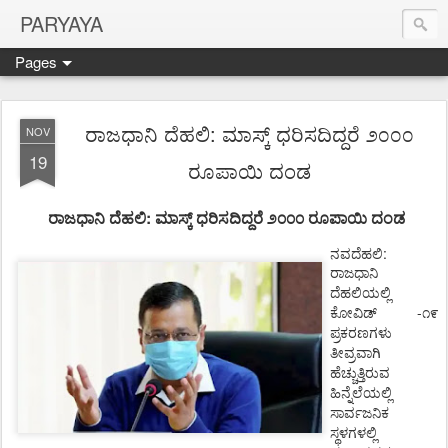
PARYAYA
Pages
ರಾಜಧಾನಿ ದೆಹಲಿ: ಮಾಸ್ಕ್ ಧರಿಸದಿದ್ದರೆ ೨೦೦೦
NOV
19
ರೂಪಾಯಿ ದಂಡ
:
ರಾಜಧಾನಿ ದೆಹಲಿ
ಮಾಸ್ಕ್
ಧರಿಸದಿದ್ದರೆ
೨೦೦೦
ರೂಪಾಯಿ
ದಂಡ
ನವದೆಹಲಿ:
ರಾಜಧಾನಿ
ದೆಹಲಿಯಲ್ಲಿ
-
ಕೋವಿಡ್
೧೯
ಪ್ರಕರಣಗಳು
ತೀವ್ರವಾಗಿ
ಹೆಚ್ಚುತ್ತಿರುವ
ಹಿನ್ನೆಲೆಯಲ್ಲಿ
ಸಾರ್ವಜನಿಕ
ಸ್ಥಳಗಳಲ್ಲಿ