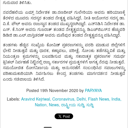
.
ಗುರುವಾರ
ತಿಳಿಸಿತು
.
ನವದೆಹಲಿಯ
ಏಮ್ಸ್
ನಿರ್ದೇಶಕ
ಡಾ
ರಣದೀಪ್
ಗುಲೇರಿಯಾ
ಅವರು
ಹರಿಯಾಣಕ್ಕೆ
,
.
ತೆರಳಿದ
ಮೂವರು
ಸದಸ್ಯರ
ತಂಡದ
ನೇತೃತ್ವ
ವಹಿಸಿದ್ದರೆ
ನೀತಿ
ಆಯೋಗದ
ಸದಸ್ಯ
ಡಾ
.
.
.
.
ವಿ
ಕೆ
ಪೌಲ್
ಅವರು
ರಾಜಸ್ಥಾನ
ತಂಡದ
ಮುಖ್ಯಸ್ಥರಾಗಿದ್ದಾರೆ
ಎನ್
ಸಿಡಿಸಿ
ನಿರ್ದೇಶಕ
ಡಾ
.
.
,
ಎಸ್
ಕೆ
ಸಿಂಗ್
ಅವರು
ಗುಜರಾತ್
ತಂಡದ
ನೇತೃತ್ವವನ್ನೂ
ಡಿಎಚ್
ಜಿಎಸ್
ನ
ಹೆಚ್ಚುವರಿ
.
.
.
ಡಿಡಿಜಿ
ಡಾ
ಎಲ್
ವಾಸ್ತಿಚರಣ್
ಅವರು
ಮಣಿಪುರ
ತಂಡದ
ನೇತೃತ್ವವನ್ನೂ
ವಹಿಸಿದ್ದಾರೆ
ತಂಡಗಳು
ಹೆಚ್ಚಿನ
ಸಂಖ್ಯೆಯ
ಕೋವಿಡ್
ಪ್ರಕರಣಗಳನ್ನು
ವರದಿ
ಮಾಡುವ
ಜಿಲ್ಲೆಗಳಿಗೆ
,
,
,
ಭೇಟಿ
ನೀಡುತ್ತವೆ
ಮತ್ತು
ಧಾರಕ
ಕಣ್ಗಾವಲು
ಪರೀಕ್ಷೆ
ಸೋಂಕು
ತಡೆಗಟ್ಟುವಿಕೆ
ಮತ್ತು
ನಿಯಂತ್ರಣ
ಕ್ರಮಗಳನ್ನು
ಬಲಪಡಿಸುವ
ಮತ್ತು
ಸಕಾರಾತ್ಮಕ
ಪ್ರಕರಣಗಳ
ಸಮರ್ಥ
.
ಕ್ಲಿನಿಕಲ್
ನಿರ್ವಹಣೆ
ನಿಟ್ಟಿನಲ್ಲಿ
ರಾಜ್ಯ
ಸರ್ಕಾರಗಳ
ಪ್ರಯತ್ನಗಳಿಗೆ
ಅಗತ್ಯ
ನೆರವು
ನೀಡುತ್ತವೆ
ಸಮಯೋಚಿತ
ರೋಗನಿರ್ಣಯ
ಮತ್ತು
ಅನುಸರಣೆಗೆ
ಸಂಬಂಧಿಸಿದ
ಸವಾಲುಗಳನ್ನು
ಪರಿಣಾಮಕಾರಿಯಾಗಿ
ನಿರ್ವಹಿಸಲು
ಕೇಂದ್ರ
ತಂಡಗಳು
ಮಾರ್ಗದರ್ಶನ
ನೀಡುತ್ತವೆ
.
ಎಂದು
ಸಚಿವಾಲಯ
ತಿಳಿಸಿದೆ
Posted
19th November 2020
by
PARYAYA
Labels:
Aravind Kejriwal
Coronavirus
Delhi
Flash News
India
Nation
News
ರಾಷ್ಟ್ರೀಯ ಸುದ್ದಿ
ಸುದ್ದಿ