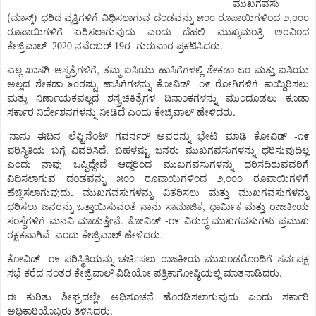
ಮುಖಗವಸು
(
)
,
ಮಾಸ್ಕ್
ಧರಿದ
ವ್ಯಕ್ತಿಗಳಿಗೆ
ವಿಧಿಸಲಾಗುವ
ದಂಡವನ್ನು
೫೦೦
ರೂಪಾಯಿಗಳಿಂದ
೨
೦೦೦
ರೂಪಾಯಿಗಳಿಗೆ
ಏರಿಸಲಾಗುವುದು
ಎಂದು
ದೆಹಲಿ
ಮುಖ್ಯಮಂತ್ರಿ
ಅರವಿಂದ
.
ಕೇಜ್ರಿವಾಲ್
2020 ನವೆಂಬರ್ 19ರ
ಗುರುವಾರ
ಪ್ರಕಟಿಸಿದರು
,
ಎಲ್ಲ
ಖಾಸಗಿ
ಆಸ್ಪತ್ರೆಗಳಿಗೆ
ತಮ್ಮ
ಐಸಿಯು
ಹಾಸಿಗೆಗಳಲ್ಲಿ
ಶೇಕಡಾ
೮೦
ಮತ್ತು
ಐಸಿಯು
-
ಅಲ್ಲದ
ಶೇಕಡಾ
೬೦ರಷ್ಟು
ಹಾಸಿಗೆಗಳನ್ನು
ಕೋವಿಡ್
೧೯
ರೋಗಿಗಳಿಗೆ
ಕಾಯ್ದಿರಿಸಲು
ಮತ್ತು
ನಿರ್ಣಾಯಕವಲ್ಲದ
ಶಸ್ತ್ರಚಿಕಿತ್ಸೆಗಳ
ದಿನಾಂಕಗಳನ್ನು
ಮುಂದೂಡಲು
ಕೂಡಾ
.
ಸರ್ಕಾರ
ನಿರ್ದೇಶನಗಳನ್ನು
ನೀಡಿದೆ
ಎಂದು
ಕೇಜ್ರಿವಾಲ್
ಹೇಳಿದರು
‘
-
ನಾನು
ಈದಿನ
ಲೆಫ್ಟಿನೆಂಟ್
ಗವರ್ನರ್
ಅವರನ್ನು
ಭೇಟಿ
ಮಾಡಿ
ಕೋವಿಡ್
೧೯
.
ಪರಿಸ್ಥಿತಿಯ
ಬಗ್ಗೆ
ವಿವರಿಸಿದೆ
ಬಹಳಷ್ಟು
ಜನರು
ಮುಖಗವಸುಗಳನ್ನು
ಧರಿಸುವುದಿಲ್ಲ
ಎಂದು
ನಾವು
ಒಪ್ಪಿದ್ದೇವೆ
ಆದ್ದರಿಂದ
ಮುಖಗವಸುಗಳನ್ನು
ಧರಿಸದಿರುವವರಿಗೆ
,
ವಿಧಿಸಲಾಗುವ
ದಂಡವನ್ನು
೫೦೦
ರೂಪಾಯಿಗಳಿಂದ
೨
೦೦೦
ರೂಪಾಯಿಗಳಿಗೆ
.
ಹೆಚ್ಚಿಸಲಾಗುವುದು
ಮುಖಗವಸುಗಳನ್ನು
ವಿತರಿಸಲು
ಮತ್ತು
ಮುಖಗವಸುಗಳನ್ನು
,
ಧರಿಸಲು
ಜನರನ್ನು
ಒತ್ತಾಯಿಸುವಂತೆ
ನಾನು
ಸಾಮಾಜಿಕ
ಧಾರ್ಮಿಕ
ಮತ್ತು
ರಾಜಕೀಯ
.
-
ಸಂಸ್ಥೆಗಳಿಗೆ
ಮನವಿ
ಮಾಡುತ್ತೇನೆ
ಕೋವಿಡ್
೧೯
ವಿರುದ್ಧ
ಮುಖಗವಸುಗಳು
ಪ್ರಮುಖ
’
.
ರಕ್ಷಕವಾಗಿವೆ
ಎಂದು
ಕೇಜ್ರಿವಾಲ್
ಹೇಳಿದರು
-
ಕೋವಿಡ್
೧೯
ಪರಿಸ್ಥಿತಿಯನ್ನು
ಚರ್ಚಿಸಲು
ರಾಜಕೀಯ
ಮುಖಂಡರೊಂದಿಗೆ
ಸರ್ವಪಕ್ಷ
.
ಸಭೆ
ಕರೆದ
ನಂತರ
ಕೇಜ್ರಿವಾಲ್
ವಿಡಿಯೋ
ಪತ್ರಿಕಾಗೋಷ್ಠಿಯಲ್ಲಿ
ಮಾತನಾಡಿದರು
ಈ
ಕುರಿತು
ಶೀಘ್ರದಲ್ಲೇ
ಅಧಿಸೂಚನೆ
ಹೊರಡಿಸಲಾಗುವುದು
ಎಂದು
ಸರ್ಕಾರಿ
.
ಅಧಿಕಾರಿಯೊಬ್ಬರು
ತಿಳಿಸಿದರು