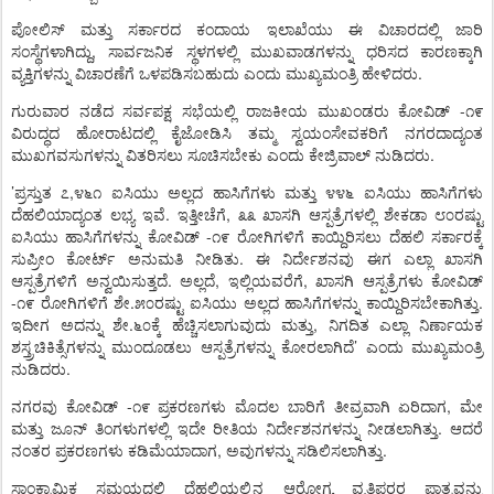
ಪೋಲಿಸ್
ಮತ್ತು
ಸರ್ಕಾರದ
ಕಂದಾಯ
ಇಲಾಖೆಯು
ಈ
ವಿಚಾರದಲ್ಲಿ
ಜಾರಿ
,
ಸಂಸ್ಥೆಗಳಾಗಿದ್ದು
ಸಾರ್ವಜನಿಕ
ಸ್ಥಳಗಳಲ್ಲಿ
ಮುಖವಾಡಗಳನ್ನು
ಧರಿಸದ
ಕಾರಣಕ್ಕಾಗಿ
.
ವ್ಯಕ್ತಿಗಳನ್ನು
ವಿಚಾರಣೆಗೆ
ಒಳಪಡಿಸಬಹುದು
ಎಂದು
ಮುಖ್ಯಮಂತ್ರಿ
ಹೇಳಿದರು
-
ಗುರುವಾರ
ನಡೆದ
ಸರ್ವಪಕ್ಷ
ಸಭೆಯಲ್ಲಿ
ರಾಜಕೀಯ
ಮುಖಂಡರು
ಕೋವಿಡ್
೧೯
ವಿರುದ್ಧದ
ಹೋರಾಟದಲ್ಲಿ
ಕೈಜೋಡಿಸಿ
ತಮ್ಮ
ಸ್ವಯಂಸೇವಕರಿಗೆ
ನಗರದಾದ್ಯಂತ
.
ಮುಖಗವಸುಗಳನ್ನು
ವಿತರಿಸಲು
ಸೂಚಿಸಬೇಕು
ಎಂದು
ಕೇಜ್ರಿವಾಲ್
ನುಡಿದರು
’
,
ಪ್ರಸ್ತುತ
೭
೪೬೧
ಐಸಿಯು
ಅಲ್ಲದ
ಹಾಸಿಗೆಗಳು
ಮತ್ತು
೪೪೬
ಐಸಿಯು
ಹಾಸಿಗೆಗಳು
.
,
ದೆಹಲಿಯಾದ್ಯಂತ
ಲಭ್ಯ
ಇವೆ
ಇತ್ತೀಚೆಗೆ
೩೩
ಖಾಸಗಿ
ಆಸ್ಪತ್ರೆಗಳಲ್ಲಿ
ಶೇಕಡಾ
೮೦ರಷ್ಟು
-
ಐಸಿಯು
ಹಾಸಿಗೆಗಳನ್ನು
ಕೋವಿಡ್
೧೯
ರೋಗಿಗಳಿಗೆ
ಕಾಯ್ದಿರಿಸಲು
ದೆಹಲಿ
ಸರ್ಕಾರಕ್ಕೆ
.
ಸುಪ್ರೀಂ
ಕೋರ್ಟ್
ಅನುಮತಿ
ನೀಡಿತು
ಈ
ನಿರ್ದೇಶನವು
ಈಗ
ಎಲ್ಲಾ
ಖಾಸಗಿ
.
,
,
ಆಸ್ಪತ್ರೆಗಳಿಗೆ
ಅನ್ವಯಿಸುತ್ತದೆ
ಅಲ್ಲದೆ
ಇಲ್ಲಿಯವರೆಗೆ
ಖಾಸಗಿ
ಆಸ್ಪತ್ರೆಗಳು
ಕೋವಿಡ್
-
.
.
೧೯
ರೋಗಿಗಳಿಗೆ
ಶೇ
೫೦ರಷ್ಟು
ಐಸಿಯು
ಅಲ್ಲದ
ಹಾಸಿಗೆಗಳನ್ನು
ಕಾಯ್ದಿರಿಸಬೇಕಾಗಿತ್ತು
.
,
ಇದೀಗ
ಅದನ್ನು
ಶೇ
೬೦ಕ್ಕೆ
ಹೆಚ್ಚಿಸಲಾಗುವುದು
ಮತ್ತು
ನಿಗದಿತ
ಎಲ್ಲಾ
ನಿರ್ಣಾಯಕ
’
ಶಸ್ತ್ರಚಿಕಿತ್ಸೆಗಳನ್ನು
ಮುಂದೂಡಲು
ಆಸ್ಪತ್ರೆಗಳನ್ನು
ಕೋರಲಾಗಿದೆ
ಎಂದು
ಮುಖ್ಯಮಂತ್ರಿ
.
ನುಡಿದರು
-
,
ನಗರವು
ಕೋವಿಡ್
೧೯
ಪ್ರಕರಣಗಳು
ಮೊದಲ
ಬಾರಿಗೆ
ತೀವ್ರವಾಗಿ
ಏರಿದಾಗ
ಮೇ
.
ಮತ್ತು
ಜೂನ್
ತಿಂಗಳುಗಳಲ್ಲಿ
ಇದೇ
ರೀತಿಯ
ನಿರ್ದೇಶನಗಳನ್ನು
ನೀಡಲಾಗಿತ್ತು
ಆದರೆ
,
.
ನಂತರ
ಪ್ರಕರಣಗಳು
ಕಡಿಮೆಯಾದಾಗ
ಅವುಗಳನ್ನು
ಸಡಿಲಿಸಲಾಗಿತ್ತು
ಸಾಂಕ್ರಾಮಿಕ
ಸಮಯದಲ್ಲಿ
ದೆಹಲಿಯಲ್ಲಿನ
ಆರೋಗ್ಯ
ವೃತ್ತಿಪರರ
ಪಾತ್ರವನ್ನು