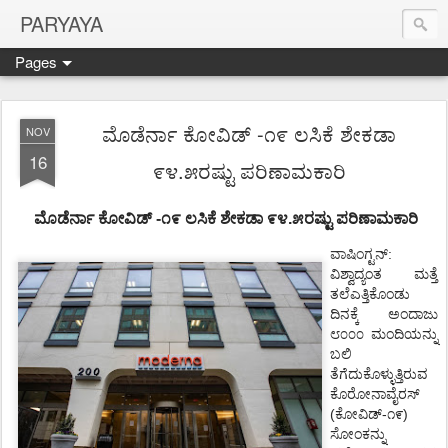
PARYAYA
Pages
ಮೊಡೆರ್ನಾ ಕೋವಿಡ್ -೧೯ ಲಸಿಕೆ ಶೇಕಡಾ
NOV
16
೯೪.೫ರಷ್ಟು ಪರಿಣಾಮಕಾರಿ
ಮೊಡೆರ್ನಾ
ಕೋವಿಡ್
-
೧೯
ಲಸಿಕೆ ಶೇಕಡಾ
೯೪
.
೫ರಷ್ಟು
ಪರಿಣಾಮಕಾರಿ
ವಾಷಿಂಗ್ಟನ್
:
ವಿಶ್ವಾದ್ಯಂತ
ಮತ್ತೆ
ತಲೆಎತ್ತಿಕೊಂಡು
ದಿನಕ್ಕೆ
ಅಂದಾಜು
೮೦೦೦
ಮಂದಿಯನ್ನು
ಬಲಿ
ತೆಗೆದುಕೊಳ್ಳುತ್ತಿರುವ
ಕೊರೋನಾವೈರಸ್
(
-
)
ಕೋವಿಡ್
೧೯
ಸೋಂಕನ್ನು