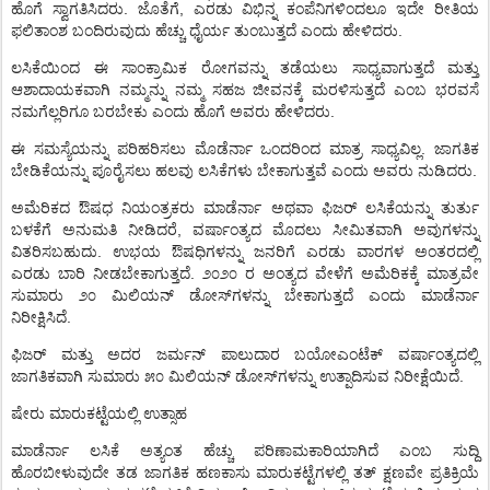
.
,
ಹೊಗೆ
ಸ್ವಾಗತಿಸಿದರು
ಜೊತೆಗೆ
ಎರಡು
ವಿಭಿನ್ನ
ಕಂಪೆನಿಗಳಿಂದಲೂ
ಇದೇ
ರೀತಿಯ
.
ಫಲಿತಾಂಶ
ಬಂದಿರುವುದು
ಹೆಚ್ಚು
ಧೈರ್ಯ
ತುಂಬುತ್ತದೆ
ಎಂದು
ಹೇಳಿದರು
ಲಸಿಕೆಯಿಂದ
ಈ
ಸಾಂಕ್ರಾಮಿಕ
ರೋಗವನ್ನು
ತಡೆಯಲು
ಸಾಧ್ಯವಾಗುತ್ತದೆ
ಮತ್ತು
ಆಶಾದಾಯಕವಾಗಿ
ನಮ್ಮನ್ನು
ನಮ್ಮ
ಸಹಜ
ಜೀವನಕ್ಕೆ
ಮರಳಿಸುತ್ತದೆ
ಎಂಬ
ಭರವಸೆ
.
ನಮಗೆಲ್ಲರಿಗೂ
ಬರಬೇಕು
ಎಂದು
ಹೊಗೆ
ಅವರು
ಹೇಳಿದರು
.
ಈ
ಸಮಸ್ಯೆಯನ್ನು
ಪರಿಹರಿಸಲು
ಮೊಡೆರ್ನಾ
ಒಂದರಿಂದ
ಮಾತ್ರ
ಸಾಧ್ಯವಿಲ್ಲ
ಜಾಗತಿಕ
.
ಬೇಡಿಕೆಯನ್ನು
ಪೂರೈಸಲು
ಹಲವು
ಲಸಿಕೆಗಳು
ಬೇಕಾಗುತ್ತವೆ
ಎಂದು
ಅವರು
ನುಡಿದರು
ಅಮೆರಿಕದ
ಔಷಧ
ನಿಯಂತ್ರಕರು
ಮಾಡೆರ್ನಾ
ಅಥವಾ
ಫಿಜರ್
ಲಸಿಕೆಯನ್ನು
ತುರ್ತು
,
ಬಳಕೆಗೆ
ಅನುಮತಿ
ನೀಡಿದರೆ
ವರ್ಷಾಂತ್ಯದ
ಮೊದಲು
ಸೀಮಿತವಾಗಿ
ಅವುಗಳನ್ನು
.
ವಿತರಿಸಬಹುದು
ಉಭಯ
ಔಷಧಿಗಳನ್ನು
ಜನರಿಗೆ
ಎರಡು
ವಾರಗಳ
ಅಂತರದಲ್ಲಿ
.
ಎರಡು
ಬಾರಿ
ನೀಡಬೇಕಾಗುತ್ತದೆ
೨೦೨೦
ರ
ಅಂತ್ಯದ
ವೇಳೆಗೆ
ಅಮೆರಿಕಕ್ಕೆ
ಮಾತ್ರವೇ
ಸುಮಾರು
೨೦
ಮಿಲಿಯನ್
ಡೋಸ್
ಗಳನ್ನು
ಬೇಕಾಗುತ್ತದೆ
ಎಂದು
ಮಾಡೆರ್ನಾ
.
ನಿರೀಕ್ಷಿಸಿದೆ
ಫಿಜರ್
ಮತ್ತು
ಅದರ
ಜರ್ಮನ್
ಪಾಲುದಾರ
ಬಯೋಎಂಟೆಕ್
ವರ್ಷಾಂತ್ಯದಲ್ಲಿ
.
ಜಾಗತಿಕವಾಗಿ
ಸುಮಾರು
೫೦
ಮಿಲಿಯನ್
ಡೋಸ್
ಗಳನ್ನು
ಉತ್ಪಾದಿಸುವ
ನಿರೀಕ್ಷೆಯಿದೆ
ಷೇರು
ಮಾರುಕಟ್ಟೆಯಲ್ಲಿ
ಉತ್ಸಾಹ
ಮಾಡೆರ್ನಾ
ಲಸಿಕೆ
ಅತ್ಯಂತ
ಹೆಚ್ಚು
ಪರಿಣಾಮಕಾರಿಯಾಗಿದೆ
ಎಂಬ
ಸುದ್ದಿ
ಹೊರಬೀಳುವುದೇ
ತಡ
ಜಾಗತಿಕ
ಹಣಕಾಸು
ಮಾರುಕಟ್ಟೆಗಳಲ್ಲಿ
ತತ್
ಕ್ಷಣವೇ
ಪ್ರತಿಕ್ರಿಯೆ