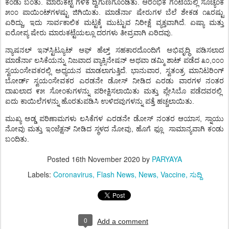
.
.
ಕಂಡು
ಬಂತು
ಮಾರುಕಟ್ಟೆ
ಗಳಿಕೆ
ದ್ವಿಗುಣಗೊಂಡಿತು
ಆರಂಭಿಕ
ಗಂಟೆಯಲ್ಲಿ
ಸೂಚ್ಯಂಕ
.
೫೦೦
ಪಾಯಿಂಟ್
ಗಳಷ್ಟು
ಜಿಗಿಯಿತು
ಮಾಡೆರ್ನಾ
ಷೇರುಗಳ
ಬೆಲೆ
ಶೇಕಡ
೧೩ರಷ್ಟು
,
.
ಏರಿದ್ದು
ಇದು
ಸಾರ್ವಕಾಲಿಕ
ಮಟ್ಟಕ್ಕೆ
ಮುಟ್ಟುವ
ನಿರೀಕ್ಷೆ
ವ್ಯಕ್ತವಾಗಿದೆ
ಏಷ್ಯಾ
ಮತ್ತು
.
ಐರೋಪ್ಯ
ಷೇರು
ಮಾರುಕಟ್ಟೆಯಲ್ಲೂ
ದರಗಳು
ತೀವ್ರವಾಗಿ
ಏರಿದವು
ನ್ಯಾಷನಲ್
ಇನ್
ಸ್ಟಿಟ್ಯೂಟ್
ಆಫ್
ಹೆಲ್ತ್
ಸಹಕಾರದೊಂದಿಗೆ
ಅಭಿವೃದ್ಧಿ
ಪಡಿಸಲಾದ
,
ಮಾಡೆರ್ನಾ
ಲಸಿಕೆಯನ್ನು
ನಿಜವಾದ
ವ್ಯಾಕ್ಸಿನೇಷನ್
ಅಥವಾ
ಡಮ್ಮಿ
ಶಾಟ್
ಪಡೆದ
೩೦
೦೦೦
.
,
ಸ್ವಯಂಸೇವಕರಲ್ಲಿ
ಅಧ್ಯಯನ
ಮಾಡಲಾಗುತ್ತಿದೆ
ಭಾನುವಾರ
ಸ್ವತಂತ್ರ
ಮಾನಿಟರಿಂಗ್
ಬೋರ್ಡ್
ಸ್ವಯಂಸೇವಕರ
ಎರಡನೇ
ಡೋಸ್
ನೀಡಿದ
ಎರಡು
ವಾರಗಳ
ನಂತರ
ದಾಖಲಾದ
೯೫
ಸೋಂಕುಗಳನ್ನು
ಪರೀಕ್ಷಿಸಲಾಯಿತು
ಮತ್ತು
ಪ್ಲೇಸಿಬೊ
ಪಡೆದವರಲ್ಲಿ
.
ಐದು
ಕಾಯಿಲೆಗಳನ್ನು
ಹೊರತುಪಡಿಸಿ
ಉಳಿದವುಗಳನ್ನು
ಪತ್ತೆ
ಹಚ್ಚಲಾಯಿತು
,
ಮುಖ್ಯ
ಅಡ್ಡ
ಪರಿಣಾಮಗಳು
ಲಸಿಕೆಗಳ
ಎರಡನೇ
ಡೋಸ್
ನಂತರ
ಆಯಾಸ
ಸ್ನಾಯು
,
ನೋವು
ಮತ್ತು
ಇಂಜೆಕ್ಷನ್
ನೀಡಿದ
ಸ್ಥಳದ
ನೋವು
ಹೊಗೆ
ಫ್ಲೂ
ಸಾಮಾನ್ಯವಾಗಿ
ಕಂಡು
.
ಬಂದಿತು
Posted
16th November 2020
by
PARYAYA
Labels:
Coronavirus
Flash News
News
Vaccine
ಸುದ್ದಿ
0
Add a comment