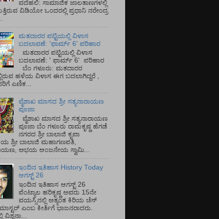
ವದೆಹಲಿ: ಸಾಮಾಜಿಕ ಜಾಲತಾಣಗಳಲ್ಲಿ
ತ್ತಿರುವ ವಿಡಿಯೋ ಒಂದರಲ್ಲಿ ಪ್ರಧಾನಿ ನರೇಂದ್ರ
.
ಮತದಾರರ ಪಟ್ಟಿಯಲ್ಲಿ ವಿಳಾಸ
ಬದಲಾವಣೆ: 'ಫಾರ್ಮ್ 6' ಪರಿಹಾರ
ಮತದಾರರ ಪಟ್ಟಿಯಲ್ಲಿ ವಿಳಾಸ
ಬದಲಾವಣೆ: ' ಫಾರ್ಮ್ 6' ಪರಿಹಾರ
ಬೆಂ ಗಳೂರು: ಮತದಾರರ
್ಲಿರುವ ಹಳೆಯ ವಿಳಾಸ ಈಗ ಬದಲಾಗಿದ್ದರೆ ,
ಿಗೆ ಎಣಿಕ...
ವೈಶಾಖ ಮಾಸದ ಶ್ರೀ ಸತ್ಯನಾರಾಯಣ
ಪೂಜಾ
ವೈಶಾಖ ಮಾಸದ ಶ್ರೀ ಸತ್ಯನಾರಾಯಣ
ಪೂಜಾ ಬೆಂ ಗಳೂರು ರಾಮಕೃಷ್ಣ ಹೆಗಡೆ
ನಗರದ ಶ್ರೀ ಬಾಲಾಜಿ ಕೃಪಾ
ಯ ಶ್ರೀ ಬಾಲಾಜಿ ಮಹಾಗಣಪತಿ,
ರಾಯಣ, ಅಭಯ ಆಂಜನೇಯ ಸ್ವಾಮಿ...
ಇಂದಿನ ಇತಿಹಾಸ History Today
ಆಗಸ್ಟ್ 26
ಇಂದಿನ ಇತಿಹಾಸ ಆಗಸ್ಟ್ 26
ಪೆಂಟ್ಯಾಲ ಹರಿಕೃಷ್ಣ ಅವರು 15ನೇ
ವಯಸ್ಸಿನಲ್ಲಿ ಅತ್ಯಂತ ಕಿರಿಯ ಚೆಸ್
ಡ್ ಮಾಸ್ಟರ್ ಎಂಬ ಕೀರ್ತಿಗೆ ಭಾಜನರಾದರು.
ಿ ವಿಶ್ವನಾ...