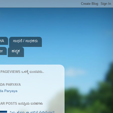
HA
ಸಾಧನೆ / ಸಾಧಕರು
er
ಹವ್ಯಕ
PAGEVIEWS ಒಳಕ್ಕೆ ಬಂದವರು..
DA PARYAYA
da Paryaya
AR POSTS ಜನಪ್ರಿಯ ಬರಹಗಳು
ನಿಮ್ಮ ಹೆಸರು ಈ ಪಟ್ಟಿಗೆ ಸೇರಿದೆಯಾ?