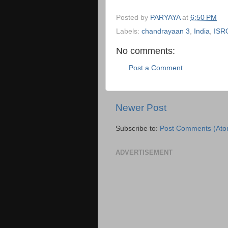
Posted by
PARYAYA
at
6:50 PM
Labels:
chandrayaan 3
,
India
,
ISR
No comments:
Post a Comment
Newer Post
Subscribe to:
Post Comments (Ato
ADVERTISEMENT