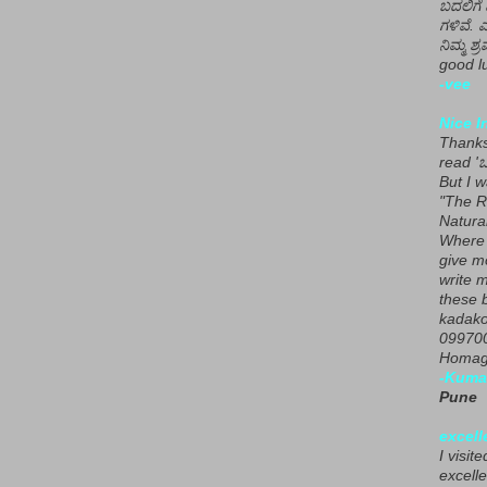
ಬದಲಿಗೆ 
ಗಳಿವೆ. 
ನಿಮ್ಮ ಶ್ರ
good lu
-vee
Nice I
Thanks 
read 'ಒ
But I 
"The R
Natura
Where 
give m
write m
these b
kadako
099700
Homage
-Kuma
Pune
excell
I visit
excelle