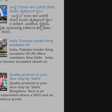
ಜುಲೈ 17ರಂದು ಹಳಿ ಏರಲಿದೆ ದೇಶದ
ಮೊದಲ ಹೈಡ್ರೋಜನ್ ರೈಲು!
ಜುಲೈ 17 ರಂದು ಹಳಿ ಏರಲಿದೆ
ದೇಶದ ಮೊದಲ ಹೈಡ್ರೋಜನ್ ರೈಲು!
ನ ವದೆಹಲಿ: ಭಾರತೀಯ ರೈಲ್ವೆಯು
್ನೇಹಿ ಪ್ರಯಾಣದತ್ತ ಐತಿಹಾಸಿಕ ಹೆಜ್ಜೆ ಇಡಲು
ೆ. ದೇಶದ...
India, Pakistan border firing
escalates rift
India, Pakistan border firing
escalates rift UN offers
mediation New Delhi: India-
an tension escalated afresh on
.
Quality products to your
door-step by 'Sakhi'
Quality products to your
door-step by 'Sakhi'
Bengaluru: Here is an
 experiment where a NGO and an
merce portal...