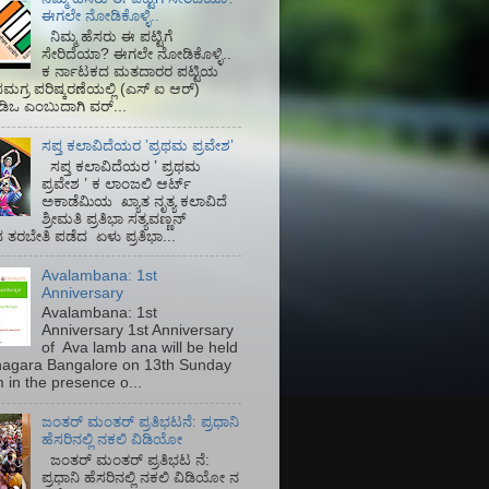
ಈಗಲೇ ನೋಡಿಕೊಳ್ಳಿ..
ನಿಮ್ಮ ಹೆಸರು ಈ ಪಟ್ಟಿಗೆ
ಸೇರಿದೆಯಾ? ಈಗಲೇ ನೋಡಿಕೊಳ್ಳಿ..
ಕ ರ್ನಾಟಕದ ಮತದಾರರ ಪಟ್ಟಿಯ
ಮಗ್ರ ಪರಿಷ್ಕರಣೆಯಲ್ಲಿ (ಎಸ್‌ ಐ ಆರ್)‌
ಡಿಒ ಎಂಬುದಾಗಿ ವರ್...
ಸಪ್ತ ಕಲಾವಿದೆಯರ ʼಪ್ರಥಮ ಪ್ರವೇಶʼ
ಸಪ್ತ ಕಲಾವಿದೆಯರ ʼ ಪ್ರಥಮ
ಪ್ರವೇಶ ʼ ಕ ಲಾಂಜಲಿ ಆರ್ಟ್
ಅಕಾಡೆಮಿಯ‌ ಖ್ಯಾತ ನೃತ್ಯ ಕಲಾವಿದೆ
ಶ್ರೀಮತಿ ಪ್ರತಿಭಾ ಸತ್ಯವಣ್ಣನ್
ತರಬೇತಿ ಪಡೆದ ಏಳು ಪ್ರತಿಭಾ...
Avalambana: 1st
Anniversary
Avalambana: 1st
Anniversary 1st Anniversary
of Ava lamb ana will be held
inagara Bangalore on 13th Sunday
 in the presence o...
ಜಂತರ್ ಮಂತರ್ ಪ್ರತಿಭಟನೆ: ಪ್ರಧಾನಿ
ಹೆಸರಿನಲ್ಲಿ ನಕಲಿ ವಿಡಿಯೋ
ಜಂತರ್ ಮಂತರ್ ಪ್ರತಿಭಟ ನೆ:
ಪ್ರಧಾನಿ ಹೆಸರಿನಲ್ಲಿ ನಕಲಿ ವಿಡಿಯೋ ನ