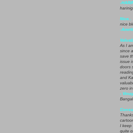
-HARI
harini
Nice..
nice blo
-Amrit
Valuab
As I am
since 
save t
issue i
doors 
readin
and Ka
valuab
zero i
- Vina
Bangal
Consu
Thanks
cartoo
I keep
quite o