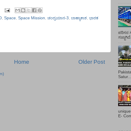
O
,
Space
,
Space Mission
,
ಚಂದ್ರಯಾನ-3
,
ಬಾಹ್ಯಾಕಾಶ
,
ಭಾರತ
ಪರಿಸರ ಸ
ಸಜ್ಜಾಗಿದ
Home
Older Post
Pakist
m)
Satur..
unique
E- Com