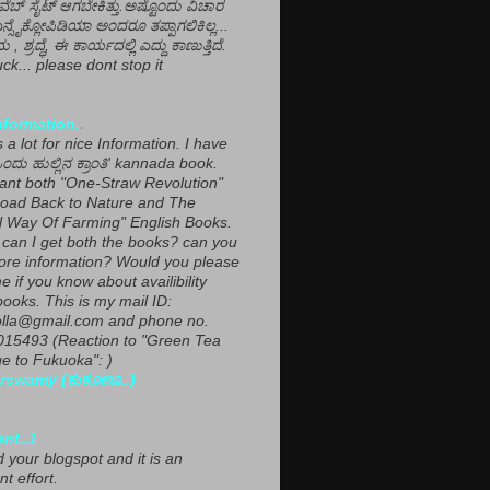
ವೆಬ್ ಸೈಟ್ ಆಗಬೇಕಿತ್ತು.ಅಷ್ಟೊಂದು ವಿಚಾರ
ಎನ್ಸೈಕ್ಲೋಪಿಡಿಯಾ ಅಂದರೂ ತಪ್ಪಾಗಲಿಕಿಲ್ಲ...
ಮ , ಶ್ರದ್ಧೆ, ಈ ಕಾರ್ಯದಲ್ಲಿ ಎದ್ದು ಕಾಣುತ್ತಿದೆ.
ck... please dont stop it
nformation.
.
a lot for nice Information. I have
ಂದು ಹುಲ್ಲಿನ ಕ್ರಾಂತಿ' kannada book.
want both "One-Straw Revolution"
oad Back to Nature and The
l Way Of Farming" English Books.
can I get both the books? can you
ore information? Would you please
e if you know about availibility
ooks. This is my mail ID:
lla@gmail.com and phone no.
15493 (Reaction to "Green Tea
 to Fukuoka": )
rswamy (ಕುಕೂಊ..)
ent..1
ed your blogspot and it is an
nt effort.