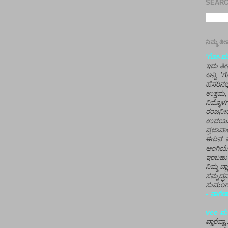
SEARCH
ನಿಮ್ಮ 
'ಗೋ-ಪರಾ
ಇದು ತೀರ
ಅನ್ನಿ, 
ಹೆಸರಿನಲ
ಉತ್ತಮ, 
ನಿಮ್ಮೊ
ರಂಜನೀಯ
ಉದಯಶಂಕರ
ಪ್ರಜಾವಾ
ಈದಿನ' ವ
ಅಂಗಿಯ
ಇರಬಹು
ನಿಮ್ಮ ಬ್
ಸಮೃದ್ಧವ
ಸುಮಂಗಲ
- ನಾಗೇಶ
vee ಮನ
ವ್ಹಾರೆವ್ಹ