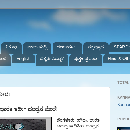
ನಿಗೂಢ
ವಾಟ್- ಸುದ್ದಿ
ಲೇಖನಗಳು..
ಚಕ್ರವ್ಯೂಹ
SPARD
ುಃಖ
English
ಬಲ್ಲಿರೇನಯ್ಯಾ?
ಪುಸ್ತಕ ಪ್ರಪಂಚ
Hindi & Oth
TOTAL 
ೇಲೆ!
KANNA
Kanna
 ಭಾರತ ಇದೀಗ ಚಂದ್ರನ ಮೇಲೆ!
POPUL
ಬೆಂಗಳೂರು:
ಹೌದು. ಭಾರತ
ಅದನ್ನು ಸಾಧಿಸಿತು. ಚಂದ್ರನ