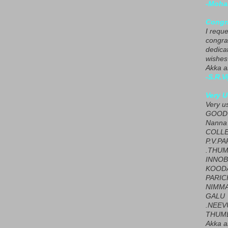
-Moha
Congra
I requ
congrat
dedica
wishes
Akka a
-S.R.V
Very U
Very u
GOOD 
Nanna
COLL
P.V.P
.THUM
INNOB
KOOD
PARIC
NIMMA
GALU
.NEEV
THUMB
Akka a