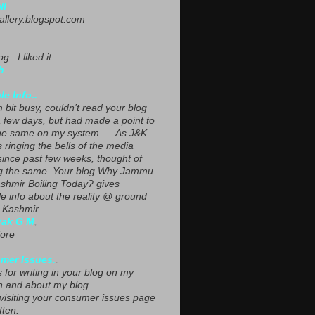
NI
gallery.blogspot.com
g.. I liked it
h
le Info..
 bit busy, couldn’t read your blog
a few days, but had made a point to
he same on my system..... As J&K
s ringing the bells of the media
since past few weeks, thought of
g the same. Your blog Why Jammu
shmir Boiling Today? gives
le info about the reality @ ground
n Kashmir.
yak G M
,
ore
mer Issues.
.
 for writing in your blog on my
n and about my blog.
 visiting your consumer issues page
ften.