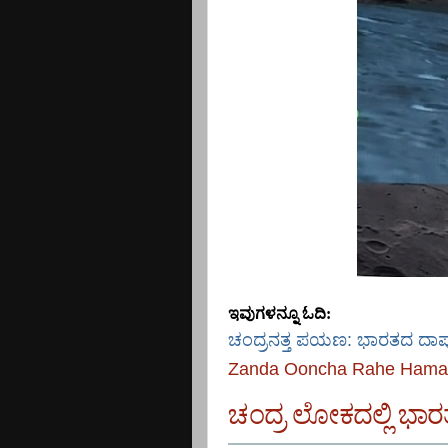
ಇವುಗಳನ್ನೂ ಓದಿ:
ಚಂದ್ರನತ್ತ ಪಯಣ: ಭಾರತದ ದಾಪ
Zanda Ooncha Rahe Hamara
ಚಂದ್ರ ಲೋಕದಲ್ಲಿ ಭಾರ