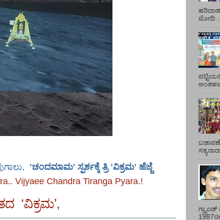
ಹರಿದಾಡು
ಮೋದಿ ..
ಪಟ್ಟಿಯಲ
ಅಂತಹವರ
ಬಡಾವಣೆ
ಸತ್ಯನಾ
ುಗಾಲು,
ʼ
ಚಂದಮಾಮ
ʼ
ಸ್ಪರ್ಶಕ್ಕೆ ತ್ರಿ
ʼ
ವಿಕ್ರಮ
ʼ
ಹೆಜ್ಜೆ
.. Vijyaee Chandra Tiranga Pyara.!
ತದ ‘ವಿಕ್ರಮ’,
ಗ್ರ್ಯಾಂ
1987ರಲ್ಲ