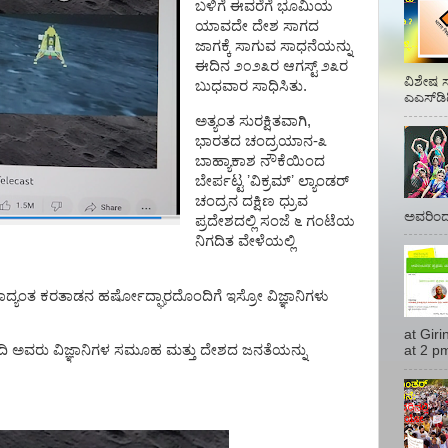
ಬಳಿಗೆ ಈವರೆಗೆ ಭೂಮಿಯ
ಯಾವದೇ ದೇಶ ಸಾಗದ
ಜಾಗಕ್ಕೆ ಸಾಗುವ ಸಾಧನೆಯನ್ನು
ಈದಿನ ೨೦೨೩ರ ಆಗಸ್ಟ್‌ ೨೩ರ
ವಿಶೇಷ ಸ
ಬುಧವಾರ ಸಾಧಿಸಿತು.
ಎಎಸ್‌ಡಿ
ಅತ್ಯಂತ ಸುರಕ್ಷಿತವಾಗಿ,
ಭಾರತದ ಚಂದ್ರಯಾನ-೩
ಬಾಹ್ಯಾಕಾಶ ನೌಕೆಯಿಂದ
ಬೇರ್ಪಟ್ಟ
ʼ
ವಿಕ್ರಮ್‌
ʼ
ಲ್ಯಾಂಡರ್‌
ಚಂದ್ರನ ದಕ್ಷಿಣ ಧ್ರುವ
ಅವರಿಂದ 
ಪ್ರದೇಶದಲ್ಲಿ ಸಂಜೆ ೬ ಗಂಟೆಯ
ನಿಗದಿತ ವೇಳೆಯಲ್ಲಿ
ಶಾದ್ಯಂತ ಕರತಾಡನ ಹರ್ಷೋದ್ಘಾರದೊಂದಿಗೆ ಇಸ್ರೋ ವಿಜ್ಞಾನಿಗಳು
at Gir
ದಿ ಅವರು ವಿಜ್ಞಾನಿಗಳ ಸಮೂಹ ಮತ್ತು ದೇಶದ ಜನತೆಯನ್ನು
at 2 pm