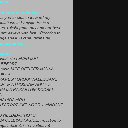
n Pai
tulations to Panjaje..
est you to please forward my
ulations to Panjaje. He is a
ted Yakshagana guy and our best
 are always with him. (Reaction to
ngaladalli Yaksha Vaibhava)
ijayashankar
seful..
seful site I EVER MET..
EFFORT ..
 mitra MCF OFFICER-NANNA
EAGUE
ARAMESH GROUP NALLIDDARE
BA SANTHOSHAVAAHITHU'
BA MITRA KARTHIK KODREL
A
HAYADAVARU.
 PARYAYA KKE NOORU VANDANE
U NEEDIDA PHOTO
A OLLEYADAAGIDE. (reaction to
ngaladalli Yaksha Vaibhava)