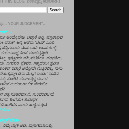
 THIS BLOG/ ಬೇಕಾದ್ದನ್ನು ಹುಡುಕಾಡಿ.!
ತೀರ್ಪು.. YOUR JUDGEMENT..
ಕ್' ..!
್ಪು ಅಂದ್ಕೊಬೇಡಿ, ಚಪ್ಪಾಳೆ ಅನ್ನಿ, ಹಸ್ತಲಾಘವ
'ಗೋ-ಪರಾಕ್' ಅನ್ನಿ ಅಥವಾ 'ಭೇಷ್' ಎಂಬ
್ಲಿ ಬೆನ್ನಿಗೊಂದು ಮೆದುಬಾರು ಅಂದುಕೊಳ್ಳಿ.
ನಂಬಲಸಾಧ್ಯ ಕೆಲಸ ಮಾಡುತ್ತಿದ್ದೀರಿ.
ಳಗೊಬ್ಬ ಇಷ್ಟೊಂದು ಚಟುವಟಿಕೆಯ, ಚಲನಶೀಲ,
, ಜೀವಪರ, ರೈತಪರ, ಸಹೃದಯೀ ಶ್ರಮಿಕ
್ ಇದ್ದಾರೆ ಅನ್ನೋದೇ ಗೊತ್ತಿರಲಿಲ್ಲ. ನಾನು
ಣಿಯಲ್ಲಿದ್ದಾಗ ದಿನಾ ಮೆಲ್ಲಗೆ ಬಂದು 'ಇಂದಿನ
ನ್ನು ತೋರಿಸಿ ಹೋಗುತ್ತಿದ್ದ ದೊಗಲೆ
ೊಳಗಿನ ಉದಯಶಂಕರ್ ಬೇರೆಯೇ
ದೆ?
ಲಾಗ್ ನಿತ್ಯ ನೂತನವಾಗಿದೆ, ಸುಂದರವಾಗಿದೆ,
ಾಗಿದೆ. ಹೀಗೆಯೇ ಸುದೀರ್ಘ
ಿಯಾಗಿರಲಿ ಎಂದು ಹಾರೈಸುತ್ತೇನೆ.
 ಹೆಗಡೆ
ಸ್ಸಿನ ಮಾತು .
ಾ... ನಿಮ್ಮ ಬ್ಲಾಗ್ ಅದು ಬ್ಲಾಗಾಗಿರಬಾದಿತ್ತು.