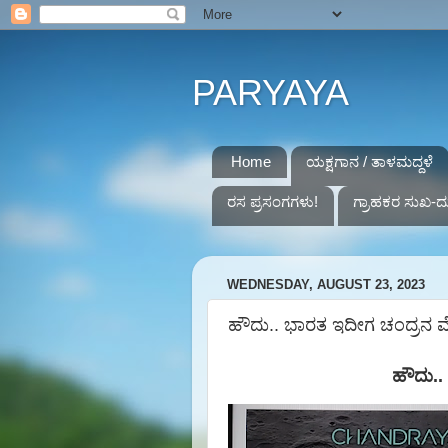
PARYAYA
Home
ಯಕ್ಷಗಾನ / ತಾಳಮದ್ದಳೆ
ರಸ ಪ್ರಸಂಗಗಳು!
ಗ್ರಾಹಕರ ಸುಖ-ದ
WEDNESDAY, AUGUST 23, 2023
ಹೌದು.. ಭಾರತ ಇದೀಗ ಚಂದ್ರನ ಮ
ಹೌದು..