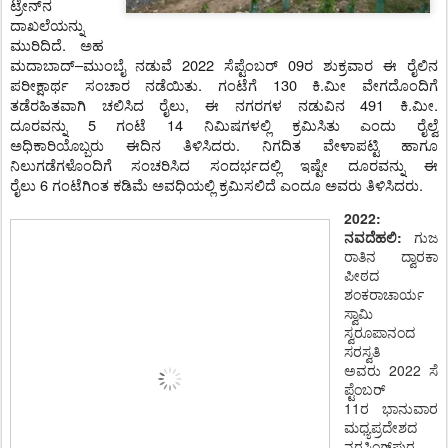
ಟ್ರೇನ್‌ನ
ದಾಖಲೆಯನ್ನು
ಮುರಿದಿದೆ.
ಅಹ
ಮದಾಬಾದ್‌–ಮುಂಬೈ ನಡುವೆ
2022
ಸೆಪ್ಟೆಂಬರ್‌ 09ರ
ಶುಕ್ರವಾರ ಈ ರೈಲಿನ
ಪರೀಕ್ಷಾರ್ಥ ಸಂಚಾರ ನಡೆಯಿತು. ಗಂಟೆಗೆ
130
ಕಿ.ಮೀ ವೇಗದೊಂದಿಗೆ
ತಡೆರಹಿತವಾಗಿ ಚಲಿಸಿದ ರೈಲು
,
ಈ ನಗರಗಳ ನಡುವಿನ
491
ಕಿ.ಮೀ.
ದೂರವನ್ನು
5
ಗಂಟೆ
14
ನಿಮಿಷಗಳಲ್ಲಿ ಕ್ರಮಿಸಿತು ಎಂದು ರೈಲ್ವೆ
ಅಧಿಕಾರಿಯೊಬ್ಬರು
ಈದಿನ
ತಿಳಿಸಿದ
ರು.
ನಿಗದಿತ ವೇಳಾಪಟ್ಟಿ ಹಾಗೂ
ನಿಲುಗಡೆಗಳೊಂದಿಗೆ ಸಂಚರಿಸಿದ ಸಂದರ್ಭದಲ್ಲಿ ಇಷ್ಟೇ ದೂರವನ್ನು ಈ
ರೈಲು
6
ಗಂಟೆಗಿಂತ ಕಡಿಮೆ ಅವಧಿಯಲ್ಲಿ ಕ್ರಮಿಸಲಿದೆ ಎಂದೂ
ಅವರು
ತಿಳಿಸಿ
ದರು.
2022:
ನವದೆಹಲಿ:
ಗುಜ
ರಾತಿನ
ದ್ವಾರಕಾ
ಪೀಠದ
ಶಂಕರಾಚಾರ್ಯ
ಸ್ವಾಮಿ
ಸ್ವರೂಪಾನಂದ
ಸರಸ್ವತಿ
ಅವರು
2022
ಸೆ
ಪ್ಟೆಂಬರ್‌
11ರ
ಭಾನುವಾರ
ಮಧ್ಯಪ್ರದೇಶದ
ನರಸಿಂಗ್‌ಪುರ