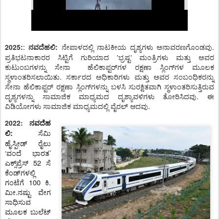
:
ನೇಪಾಳದಲ್ಲಿ ನಾಟಕೀಯ ದೃಶ್ಯಗಳು ಅನಾವರಣಗೊಂಡವು.
2025
:
ನವದೆಹಲಿ:
ಪ್ರತಿಭಟನಾಕಾರ
ರ ಸಿಟ್ಟಿಗೆ ಗುರಿಯಾದ
'
ಭ್ರಷ್ಟ
'
ಮಂತ್ರಿಗಳು ಮತ್ತು ಅವರ
ಕುಟುಂಬಗಳನ್ನು
ಸೇನಾ
ಹೆಲಿಕಾಪ್ಟರ್‌ಗಳ ರಕ್ಷಣಾ ಸ್ಲಿಂಗ್‌ಗಳ ಮೂಲಕ
ಸ್ಥಳಾಂತರಿಸಲಾಯಿತು. ಸರ್ಕಾರದ ಅಧಿಕಾರಿಗಳು ಮತ್ತು ಅವರ ಸಂಬಂಧಿಕರನ್ನು
ಸೇನಾ ಹೆಲಿಕಾಪ್ಟರ್ ರಕ್ಷಣಾ ಸ್ಲಿಂಗ್‌ಗಳನ್ನು ಬಳಸಿ ಸುರಕ್ಷಿತವಾಗಿ ಸ್ಥಳಾಂತರಿಸುತ್ತಿರುವ
ದೃಶ್ಯಗಳನ್ನು ಸಾಮಾಜಿಕ ಮಾಧ್ಯಮದ ದೃಶ್ಯಾವಳಿಗಳು ತೋರಿಸಿ
ದವು. ಈ
ವಿಡಿಯೋಗಳು
ಸಾಮಾಜಿಕ ಮಾಧ್ಯಮದಲ್ಲಿ ವೈರಲ್ ಆ
ದವು.
2022:
ನವದೆಹ
ಸೆಮಿ
ಲಿ:
ಹೈಸ್ಪೀಡ್‌ ರೈಲು
‘ವಂದೆ ಭಾರತ’
ಎಕ್ಸ್‌ಪ್ರೆಸ್
52
ಸೆ
ಕೆಂಡ್‌ಗಳಲ್ಲಿ
ಗಂಟೆಗೆ
100
ಕಿ.
ಮೀ.ನಷ್ಟು ವೇಗ
ಸಾಧಿಸುವ
ಮೂಲಕ ಬುಲೆಟ್‌