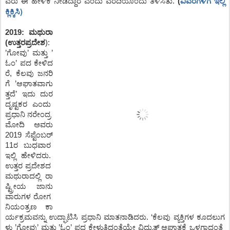
ವಿವರಗಳಿಗೆ ಇಲ್ಲಿ
ವರು
ಈ
ಹೇಳಿಕೆ
ನೀಡಿದ್ದಾರೆ
ಎಂದು
ವರದಿಯೊಂದು
ತಿಳಿಸಿತು
.
(
ಕ್ಲಿಕ್ಕಿಸಿ)
2019: ಮಥುರಾ
(ಉತ್ತರಪ್ರದೇಶ
)
:
’
ಗೋವು
’
ಮತ್ತು
’
ಓಂ
’
ಪದ
ಕೇಳಿದ
ರೆ
,
ಕೆಲವು
ಜನರಿ
ಗೆ
’
ಆಘಾತವಾಗು
ತ್ತದೆ
’
ಇದು
ದುರ
ದೃಷ್ಟಕರ
ಎಂದು
ಪ್ರಧಾನಿ
ನರೇಂದ್ರ
ಮೋದಿ
ಅವರು
2019 ಸೆಪ್ಟೆಂಬರ್
11ರ
ಬುಧವಾರ
ಇಲ್ಲಿ
ಹೇಳಿದರು
.
ಉತ್ತರ
ಪ್ರದೇಶದ
ಮಥುರಾದಲ್ಲಿ
ರಾ
ಷ್ಟ್ರೀಯ
ಜಾನು
ವಾರುಗಳ
ರೋಗ
ನಿಯಂತ್ರಣ
ಕಾ
ರ್ಯಕ್ರಮವನ್ನು
ಉದ್ಘಾಟಿಸಿ
ಪ್ರಧಾನಿ
ಮಾತನಾಡಿದರು
.
‘ಕೆಲವು
ವ್ಯಕ್ತಿಗಳ
ಕೂದಲುಗ
ಳು
’
ಗೋವು
’
ಮತ್ತು
’
ಓಂ
’
ಪದ
ಕೇಳುತ್ತಿದ್ದಂತೆಯೇ
ವಿದ್ಯುತ್
ಆಘಾತಕ್ಕೆ
ಒಳಗಾದಂತೆ