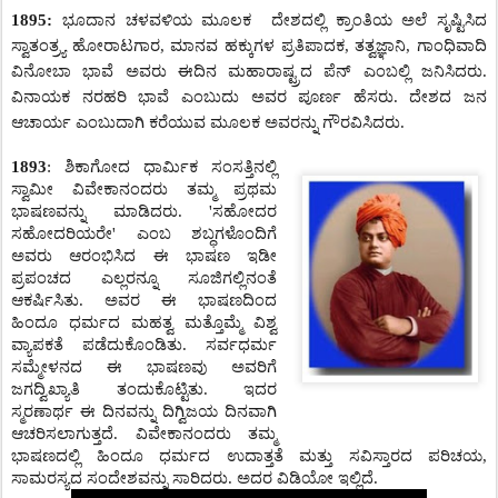
1895:
ಭೂದಾನ ಚಳವಳಿಯ ಮೂಲಕ ದೇಶದಲ್ಲಿ ಕ್ರಾಂತಿಯ ಅಲೆ ಸೃಷ್ಟಿಸಿದ
ಸ್ವಾತಂತ್ರ್ಯ ಹೋರಾಟಗಾರ, ಮಾನವ ಹಕ್ಕುಗಳ ಪ್ರತಿಪಾದಕ, ತತ್ವಜ್ಞಾನಿ, ಗಾಂಧಿವಾದಿ
ವಿನೋಬಾ ಭಾವೆ ಅವರು ಈದಿನ ಮಹಾರಾಷ್ಟ್ರದ ಪೆನ್‌ ಎಂಬಲ್ಲಿ ಜನಿಸಿದರು.
ವಿನಾಯಕ ನರಹರಿ ಭಾವೆ ಎಂಬುದು ಅವರ ಪೂರ್ಣ ಹೆಸರು. ದೇಶದ ಜನ
ಆಚಾರ್ಯ ಎಂಬುದಾಗಿ ಕರೆಯುವ ಮೂಲಕ ಅವರನ್ನು ಗೌರವಿಸಿದರು.
1893
:
ಶಿಕಾಗೋದ ಧಾರ್ಮಿಕ ಸಂಸತ್ತಿನಲ್ಲಿ
ಸ್ವಾಮೀ ವಿವೇಕಾನಂದರು ತಮ್ಮ ಪ್ರಥಮ
ಭಾಷಣವನ್ನು ಮಾಡಿದರು.
'
ಸಹೋದರ
ಸಹೋದರಿಯರೇ
'
ಎಂಬ ಶಬ್ಧಗಳೊಂದಿಗೆ
ಅವರು ಆರಂಭಿಸಿದ ಈ ಭಾಷಣ ಇಡೀ
ಪ್ರಪಂಚದ ಎಲ್ಲರನ್ನೂ ಸೂಜಿಗಲ್ಲಿನಂತೆ
ಆಕರ್ಷಿಸಿತು. ಅವರ ಈ ಭಾಷಣದಿಂದ
ಹಿಂದೂ ಧರ್ಮದ ಮಹತ್ವ ಮತ್ತೊಮ್ಮೆ ವಿಶ್ವ
ವ್ಯಾಪಕತೆ ಪಡೆದುಕೊಂಡಿತು.
ಸರ್ವಧರ್ಮ
ಸಮ್ಮೇಳನದ ಈ ಭಾಷಣವು ಅವರಿಗೆ
ಜಗದ್ವಿಖ್ಯಾತಿ ತಂದುಕೊಟ್ಟಿತು. ಇದರ
ಸ್ಮರಣಾರ್ಥ ಈ ದಿನವನ್ನು ದಿಗ್ವಿಜಯ ದಿನವಾಗಿ
ಆಚರಿಸಲಾಗುತ್ತದೆ. ವಿವೇಕಾನಂದರು ತಮ್ಮ
ಭಾಷಣದಲ್ಲಿ ಹಿಂದೂ ಧರ್ಮದ ಉದಾತ್ತತೆ ಮತ್ತು ಸವಿಸ್ತಾರದ ಪರಿಚಯ,
ಸಾಮರಸ್ಯದ ಸಂದೇಶವನ್ನು ಸಾರಿದರು. ಅದರ ವಿಡಿಯೋ ಇಲ್ಲಿದೆ.