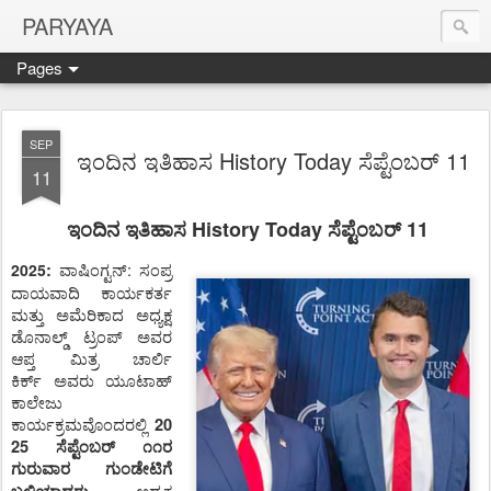
PARYAYA
Pages
SEP
ಇಂದಿನ ಇತಿಹಾಸ History Today ಸೆಪ್ಟೆಂಬರ್‌ 11
11
ಇಂದಿನ ಇತಿಹಾಸ History Today ಸೆಪ್ಟೆಂಬರ್‌ 11
ವಾಷಿಂಗ್ಟನ್:‌
ಸಂಪ್ರ
2025
:
ದಾಯವಾದಿ ಕಾರ್ಯಕರ್ತ
ಮತ್ತು ಅಮೆರಿಕಾದ ಅಧ್ಯಕ್ಷ
ಡೊನಾಲ್ಡ್ ಟ್ರಂಪ್ ಅವರ
ಆಪ್ತ ಮಿತ್ರ ಚಾರ್ಲಿ
ಕಿರ್ಕ್
ಅವರು
ಯೂಟಾಹ್
ಕಾಲೇಜು
ಕಾರ್ಯಕ್ರಮವೊಂದರಲ್ಲಿ
20
25 ಸೆಪ್ಟೆಂಬರ್‌ ೧೧ರ
ಗುರುವಾರ ಗುಂಡೇಟಿಗೆ
ಅಧ್ಯಕ್ಷ