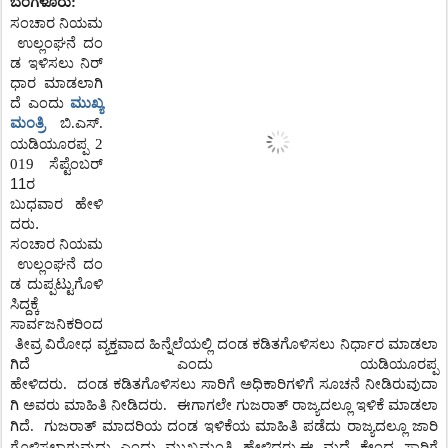
ಬೆಂಗಳೂರು
:
ಸಂಚಾರ
ನಿಯಮ
ಉಲ್ಲಂಘನೆ
ದಂ
ಡ
ಇಳಿಸಲು
ನಿರ್
ಧಾರ
ಮಾಡಲಾಗಿ
ಮುಖ್ಯ
ದೆ
ಎಂದು
ಮಂತ್ರಿ
ಬಿ
.
ಎಸ್
.
ಯಡಿಯೂರಪ್ಪ
2
019
ಸೆಪ್ಟೆಂಬರ್
11ರ
ಬುಧವಾರ
ಹೇಳಿ
ದರು.
ಸಂಚಾರ
ನಿಯಮ
ಉಲ್ಲಂಘನೆ
ದಂ
ಡ
ದುಪ್ಪಟ್ಟುಗೊಳಿ
ಸಿದ್ದಕ್ಕೆ
ಸಾರ್ವಜನಿಕರಿಂದ
ತೀವ್ರ
ವಿರೋಧ
ವ್ಯಕ್ತವಾದ
ಹಿನ್ನೆಲೆಯಲ್ಲಿ
ದಂಡ
ಕಡಿತಗೊಳಿಸಲು
ನಿರ್ಧಾರ
ಮಾಡಲಾ
ಗಿದೆ
ಎಂದು
ಯಡಿಯೂರಪ್ಪ
ಹೇಳಿದರು
.
ದಂಡ
ಕಡಿತಗೊಳಿಸಲು
ಸಾರಿಗೆ
ಅಧಿಕಾರಿಗಳಿಗೆ
ಸೂಚನೆ
ನೀಡಿರುವುದಾ
ಗಿ
ಅವರು
ಮಾಹಿತಿ
ನೀಡಿದರು
.
ಈಗಾಗಲೇ
ಗುಜರಾತ್
ರಾಜ್ಯದಲ್ಲೂ
ಇಳಿಕೆ
ಮಾಡಲಾ
ಗಿದೆ
.
ಗುಜರಾತ್
ಮಾದರಿಯ
ದಂಡ
ಇಳಿಕೆಯ
ಮಾಹಿತಿ
ಪಡೆದು
ರಾಜ್ಯದಲ್ಲೂ
ಜಾರಿ
ಗೊಳಿಸಲಾಗುವುದು
ಎಂದು
ಮುಖ್ಯಮಂತ್ರಿ ಹೇಳಿದರು
.
ಈ ಮಧ್ಯೆ ಕೇಂದ್ರ ಸಾರಿಗೆ