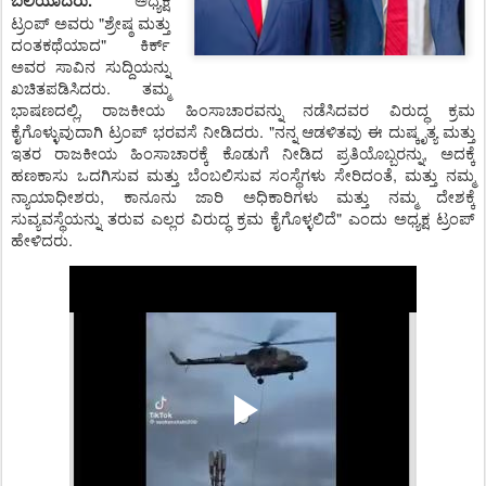
ಬಲಿಯಾದರು.
ಟ್ರಂಪ್ ಅವರು "ಶ್ರೇಷ್ಠ ಮತ್ತು
ದಂತಕಥೆಯಾದ" ಕಿರ್ಕ್
ಅವರ ಸಾವಿನ ಸುದ್ದಿಯನ್ನು
ಖಚಿತಪಡಿಸಿ
ದರು.
ತಮ್ಮ
ಭಾಷಣದಲ್ಲಿ
,
ರಾಜಕೀಯ ಹಿಂಸಾಚಾರವನ್ನು ನಡೆಸಿದವರ ವಿರುದ್ಧ ಕ್ರಮ
ಕೈಗೊಳ್ಳುವುದಾಗಿ ಟ್ರಂಪ್ ಭರವಸೆ ನೀಡಿದರು.
"
ನನ್ನ ಆಡಳಿತವು ಈ ದುಷ್ಕೃತ್ಯ ಮತ್ತು
ಇತರ ರಾಜಕೀಯ ಹಿಂಸಾಚಾರಕ್ಕೆ ಕೊಡುಗೆ ನೀಡಿದ ಪ್ರತಿಯೊಬ್ಬರನ್ನು
,
ಅದಕ್ಕೆ
ಹಣಕಾಸು ಒದಗಿಸುವ ಮತ್ತು ಬೆಂಬಲಿಸುವ ಸಂಸ್ಥೆಗಳು ಸೇರಿದಂತೆ
,
ಮತ್ತು ನಮ್ಮ
ನ್ಯಾಯಾಧೀಶರು
,
ಕಾನೂನು ಜಾರಿ ಅಧಿಕಾರಿಗಳು ಮತ್ತು ನಮ್ಮ ದೇಶಕ್ಕೆ
ಸುವ್ಯವಸ್ಥೆಯನ್ನು ತರುವ ಎಲ್ಲರ ವಿರುದ್ಧ ಕ್ರಮ ಕೈಗೊಳ್ಳಲಿದೆ" ಎಂದು ಅಧ್ಯಕ್ಷ ಟ್ರಂಪ್
ಹೇಳಿದರು.