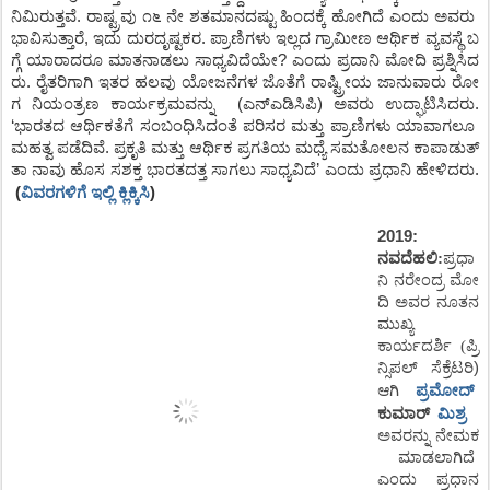
ನಿಮಿರುತ್ತವೆ
.
ರಾಷ್ಟ್ರವು
೧೬
ನೇ
ಶತಮಾನದಷ್ಟು
ಹಿಂದಕ್ಕೆ
ಹೋಗಿದೆ
ಎಂದು
ಅವರು
ಭಾವಿಸುತ್ತಾರೆ
,
ಇದು
ದುರದೃಷ್ಟಕರ
.
ಪ್ರಾಣಿಗಳು
ಇಲ್ಲದ
ಗ್ರಾಮೀಣ
ಆರ್ಥಿಕ
ವ್ಯವಸ್ಥೆ
ಬ
ಗ್ಗೆ
ಯಾರಾದರೂ
ಮಾತನಾಡಲು
ಸಾಧ್ಯವಿದೆಯೇ
?
ಎಂದು
ಪ್ರದಾನಿ
ಮೋದಿ
ಪ್ರಶ್ನಿಸಿದ
ರು
.
ರೈತರಿಗಾಗಿ
ಇತರ
ಹಲವು
ಯೋಜನೆಗಳ
ಜೊತೆಗೆ
ರಾಷ್ಟ್ರೀಯ
ಜಾನುವಾರು
ರೋ
ಗ
ನಿಯಂತ್ರಣ
ಕಾರ್ಯಕ್ರಮವನ್ನು
(
ಎನ್
ಎಡಿಸಿಪಿ
)
ಅವರು
ಉದ್ಘಾಟಿಸಿದರು.
‘ಭಾರತದ
ಆರ್ಥಿಕತೆಗೆ
ಸಂಬಂಧಿಸಿದಂತೆ
ಪರಿಸರ
ಮತ್ತು
ಪ್ರಾಣಿಗಳು
ಯಾವಾಗಲೂ
ಮಹತ್ವ
ಪಡೆದಿವೆ
.
ಪ್ರಕೃತಿ
ಮತ್ತು
ಆರ್ಥಿಕ
ಪ್ರಗತಿಯ
ಮಧ್ಯೆ
ಸಮತೋಲನ
ಕಾಪಾಡುತ್
ತಾ
ನಾವು
ಹೊಸ
ಸಶಕ್ತ
ಭಾರತದತ್ತ
ಸಾಗಲು
ಸಾಧ್ಯವಿದೆ
’
ಎಂದು
ಪ್ರಧಾನಿ
ಹೇಳಿದರು
.
ವಿವರಗಳಿಗೆ ಇಲ್ಲಿ ಕ್ಲಿಕ್ಕಿಸಿ
(
)
2019:
ನವದೆಹಲಿ
:
ಪ್ರಧಾ
ನಿ
ನರೇಂದ್ರ
ಮೋ
ದಿ
ಅವರ
ನೂತನ
ಮುಖ್ಯ
ಕಾರ್ಯದರ್ಶಿ
(
ಪ್ರಿ
ನ್ಸಿಪಲ್
ಸೆಕ್ರೆಟರಿ)
ಪ್ರಮೋದ್
ಆಗಿ
ಕುಮಾರ್
ಮಿಶ್ರ
ಅವರನ್ನು
ನೇಮಕ
ಮಾಡಲಾಗಿದೆ
ಎಂದು
ಪ್ರಧಾನ