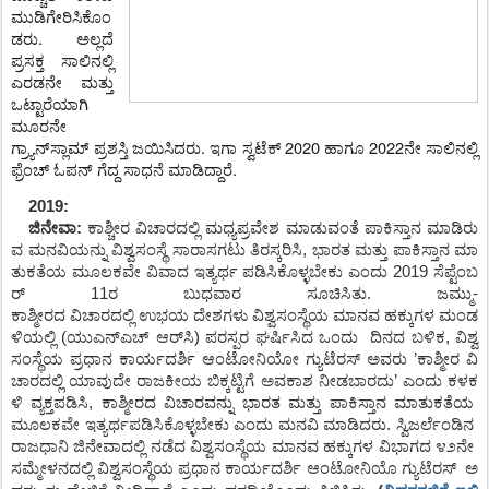
ಮುಡಿಗೇರಿಸಿಕೊಂ
ಡರು.
ಅಲ್ಲದೆ
ಪ್ರಸಕ್ತ ಸಾಲಿನಲ್ಲಿ
ಎರಡನೇ ಮತ್ತು
ಒಟ್ಟಾರೆಯಾಗಿ
ಮೂರನೇ
ಗ್ರ್ಯಾನ್‌ಸ್ಲಾಮ್ ಪ್ರಶಸ್ತಿ ಜಯಿ
ಸಿದರು.
ಇಗಾ ಸ್ವಟೆಕ್
2020
ಹಾಗೂ
2022
ನೇ ಸಾಲಿನಲ್ಲಿ
ಫ್ರೆಂಚ್ ಓಪನ್ ಗೆದ್ದ ಸಾಧನೆ ಮಾಡಿದ್ದಾರೆ.
2019:
ಜಿನೇವಾ
:
ಕಾಶ್ಚೀರ
ವಿಚಾರದಲ್ಲಿ
ಮಧ್ಯಪ್ರವೇಶ
ಮಾಡುವಂತೆ
ಪಾಕಿಸ್ತಾನ
ಮಾಡಿರು
ವ
ಮನವಿಯನ್ನು
ವಿಶ್ವಸಂಸ್ಥೆ
ಸಾರಾಸಗಟು
ತಿರಸ್ಕರಿಸಿ,
ಭಾರತ
ಮತ್ತು
ಪಾಕಿಸ್ತಾನ
ಮಾ
ತುಕತೆಯ
ಮೂಲಕವೇ
ವಿವಾದ
ಇತ್ಯರ್ಥ
ಪಡಿಸಿಕೊಳ್ಳಬೇಕು
ಎಂದು
2019
ಸೆಪ್ಟೆಂಬ
ರ್ 11ರ ಬುಧವಾರ
ಸೂಚಿಸಿತು
.
ಜಮ್ಮು
-
ಕಾಶ್ಮೀರದ
ವಿಚಾರದಲ್ಲಿ
ಉಭಯ
ದೇಶಗಳು
ವಿಶ್ವಸಂಸ್ಥೆಯ
ಮಾನವ
ಹಕ್ಕುಗಳ
ಮಂಡ
ಳಿಯಲ್ಲಿ
(
ಯುಎನ್
ಎಚ್
ಆರ್
ಸಿ
)
ಪರಸ್ಪರ
ಘರ್ಷಿಸಿದ
ಒಂದು
ದಿನದ
ಬಳಿಕ
,
ವಿಶ್ವ
ಸಂಸ್ಥೆಯ
ಪ್ರಧಾನ
ಕಾರ್ಯದರ್ಶಿ
ಆಂಟೋನಿಯೋ
ಗ್ಯುಟೆರಸ್
ಅವರು
’
ಕಾಶ್ಮೀರ
ವಿ
ಚಾರದಲ್ಲಿ
ಯಾವುದೇ
ರಾಜಕೀಯ
ಬಿಕ್ಕಟ್ಟಿಗೆ
ಅವಕಾಶ
ನೀಡಬಾರದು
’
ಎಂದು
ಕಳಕ
ಳಿ
ವ್ಯಕ್ತಪಡಿಸಿ
,
ಕಾಶ್ಮೀರದ
ವಿಚಾರವನ್ನು
ಭಾರತ
ಮತ್ತು
ಪಾಕಿಸ್ತಾನ
ಮಾತುಕತೆಯ
ಮೂಲಕವೇ
ಇತ್ಯರ್ಥಪಡಿಸಿಕೊಳ್ಳಬೇಕು
ಎಂದು
ಮನವಿ
ಮಾಡಿದರು
.
ಸ್ವಿಜರ್ಲೆಂಡಿನ
ರಾಜಧಾನಿ
ಜಿನೇವಾದಲ್ಲಿ
ನಡೆದ
ವಿಶ್ವಸಂಸ್ಥೆಯ
ಮಾನವ
ಹಕ್ಕುಗಳ
ವಿಭಾಗದ
೪೨ನೇ
ಸಮ್ಮೇಳನದಲ್ಲಿ
ವಿಶ್ವಸಂಸ್ಥೆಯ
ಪ್ರಧಾನ
ಕಾರ್ಯದರ್ಶಿ
ಆಂಟೋನಿಯೊ
ಗ್ಯುಟೆರಸ್
ಅ