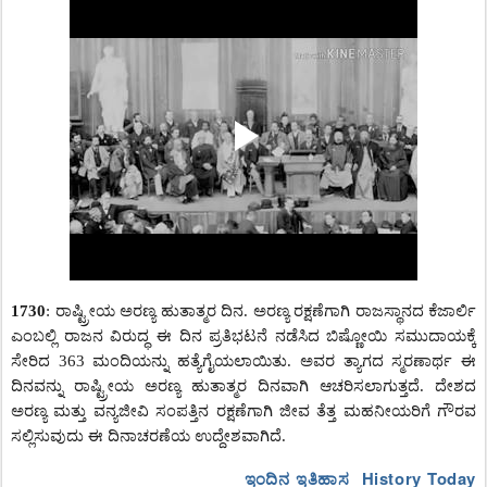
1730
: ರಾಷ್ಟ್ರೀಯ ಅರಣ್ಯ ಹುತಾತ್ಮರ ದಿನ. ಅರಣ್ಯ ರಕ್ಷಣೆಗಾಗಿ ರಾಜಸ್ಥಾನದ ಕೆಜಾರ್ಲಿ
ಎಂಬಲ್ಲಿ ರಾಜನ ವಿರುದ್ಧ ಈ ದಿನ ಪ್ರತಿಭಟನೆ ನಡೆಸಿದ ಬಿಷ್ಣೋಯಿ ಸಮುದಾಯಕ್ಕೆ
ಸೇರಿದ 363 ಮಂದಿಯನ್ನು ಹತ್ಯೆಗೈಯಲಾಯಿತು. ಅವರ ತ್ಯಾಗದ ಸ್ಮರಣಾರ್ಥ ಈ
ದಿನವನ್ನು ರಾಷ್ಟ್ರೀಯ ಅರಣ್ಯ ಹುತಾತ್ಮರ ದಿನವಾಗಿ ಆಚರಿಸಲಾಗುತ್ತದೆ. ದೇಶದ
ಅರಣ್ಯ ಮತ್ತು ವನ್ಯಜೀವಿ ಸಂಪತ್ತಿನ ರಕ್ಷಣೆಗಾಗಿ ಜೀವ ತೆತ್ತ ಮಹನೀಯರಿಗೆ ಗೌರವ
ಸಲ್ಲಿಸುವುದು ಈ ದಿನಾಚರಣೆಯ ಉದ್ದೇಶವಾಗಿದೆ.
ಇಂದಿನ ಇತಿಹಾಸ History Today