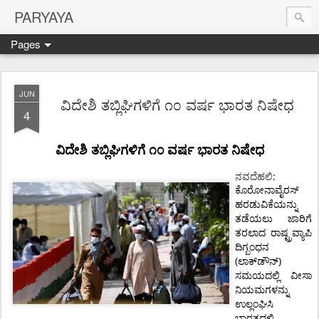
PARYAYA
Pages
JUN
ವಿದೇಶಿ ತಬ್ಲಿಘಿಗಳಿಗೆ ೧೦ ವರ್ಷ ಭಾರತ ನಿಷೇಧ
4
ವಿದೇಶಿ
ತಬ್ಲಿಘಿಗಳಿಗೆ
೧೦
ವರ್ಷ
ಭಾರತ
ನಿಷೇಧ
ನವದೆಹಲಿ
:
ಕೊರೋನಾವೈರಸ್
ಹರಡುವಿಕೆಯನ್ನು
ತಡೆಯಲು
ಜಾರಿಗೆ
ತರಲಾದ
ರಾಷ್ಟ್ರವ್ಯಾಪಿ
ದಿಗ್ಬಂಧನ
(
)
ಲಾಕ್‌ಡೌನ್
ಸಮಯದಲ್ಲಿ
ವೀಸಾ
ನಿಯಮಗಳನ್ನು
ಉಲ್ಲಂಘಿಸಿ
ಭಾರತದಲ್ಲಿ