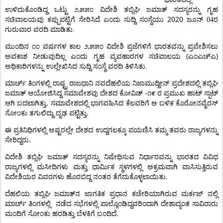
,
ಉಳಿದುಕೊಂಡಿದ್ದ
ಒಟ್ಟು
೨
೫೫೦
ವಿದೇಶಿ
ತಬ್ಲಿಘಿ
ಜಮಾತ್
ಸದಸ್ಯರನ್ನು
ಗೃಹ
2020
ಸಚಿವಾಲಯವು
ಕಪ್ಪುಪಟ್ಟಿಗೆ
ಸೇರಿಸಿದೆ
ಎಂದು
ಸುದ್ದಿ
ಸಂಸ್ಥೆಯು
ಜೂನ್ 04ರ
ಗುರುವಾರ
ವರದಿ
ಮಾಡಿತು.
,
ಮುಂದಿನ
೧೦
ವರ್ಷಗಳ
ಕಾಲ
೨
೫೫೦
ವಿದೇಶಿ
ಪ್ರಜೆಗಳಿಗೆ
ಭಾರತವನ್ನು
ಪ್ರವೇಶಿಸಲು
(
)
ಅವಕಾಶ
ನೀಡುವುದಿಲ್ಲ
ಎಂದು
ಗೃಹ
ವ್ಯವಹಾರಗಳ
ಸಚಿವಾಲಯ
ಎಂಎಚ್‌ಎ
ಅಧಿಕಾರಿಗಳನ್ನು
ಉಲ್ಲೇಖಿಸಿದ
ಸುದ್ದಿ
ಸಂಸ್ಥೆ
ವರದಿ
ತಿಳಿಸಿತು.
ಮಾರ್ಚ್
ತಿಂಗಳಲ್ಲಿ
ರಾಷ್ಟ್ರ
ರಾಜಧಾನಿ
ನವದೆಹಲಿಯ
ನಿಜಾಮುದ್ದೀನ್
ಪ್ರದೇಶದಲ್ಲಿ
ತಬ್ಲಿಘಿ
-
ಜಮಾತ್
ಆಯೋಜಿಸಿದ್ದ
ಸಮಾವೇಶವು
ದೇಶದ
ಕೋವಿಡ್
೧೯
ರ
ಪ್ರಮುಖ
ಹಾಟ್
ಸ್ಪಾಟ್
.
ಆಗಿ
ಬದಲಾಗಿತ್ತು
ಸಮಾವೇಶದಲ್ಲಿ
ಭಾಗವಹಿಸಿದ
ಕೆಲವರಿಗೆ
ಆ
ಬಳಿಕ
ಕೊರೋನವೈರಸ್
.
ಸೋಂಕು
ತಗುಲಿದ್ದು
ದೃಢ
ಪಟ್ಟಿತ್ತು
ಈ
ಪ್ರತಿನಿಧಿಗಳಲ್ಲಿ
ಅಷ್ಟರಲ್ಲೇ
ದೇಶದ
ಉದ್ದಗಲಕ್ಕೂ
ಪಯಣಿಸಿ
ತಮ್ಮ
ತವರು
ರಾಜ್ಯಗಳನ್ನು
.
ಸೇರಿದ್ದರು
ವಿದೇಶಿ
ತಬ್ಲಿಘಿ
ಜಮಾತ್
ಸದಸ್ಯರನ್ನು
ನಿಷೇಧಿಸುವ
ನಿರ್ಧಾರವನ್ನು
ಭಾರತದ
ವಿವಿಧ
ರಾಜ್ಯಗಳಲ್ಲಿ
ಮಸೀದಿಗಳು
ಮತ್ತು
ಧಾರ್ಮಿಕ
ಸ್ಥಳಗಳಲ್ಲಿ
ಅಕ್ರಮವಾಗಿ
ವಾಸಿಸುತ್ತಿರುವ
.
ವಿದೇಶಿಯರ
ವಿವರಗಳು
ಹೊರಬಿದ್ದ
ನಂತರ
ತೆಗೆದುಕೊಳ್ಳಲಾಯಿತು
ದೆಹಲಿಯ
ತಬ್ಲಿಘಿ
ಜಮಾತ್‌ನ
ಜಾಗತಿಕ
ಪ್ರಧಾನ
ಕಚೇರಿಯಾಗಿರುವ
ಮರ್ಕಜ್
ನಲ್ಲಿ
ಮಾರ್ಚ್
ತಿಂಗಳಲ್ಲಿ
ನಡೆದ
ಸಭೆಗಳಲ್ಲಿ
ಪಾಲ್ಗೊಂಡಿದ್ದವರಿಂದಾಗಿ
ದೇಶಾದ್ಯಂತ
ಸಾವಿರಾರು
.
ಮಂದಿಗೆ
ಸೋಂಕು
ಹರಡಿತ್ತು
ಬೆಳಕಿಗೆ
ಬಂದಿದೆ