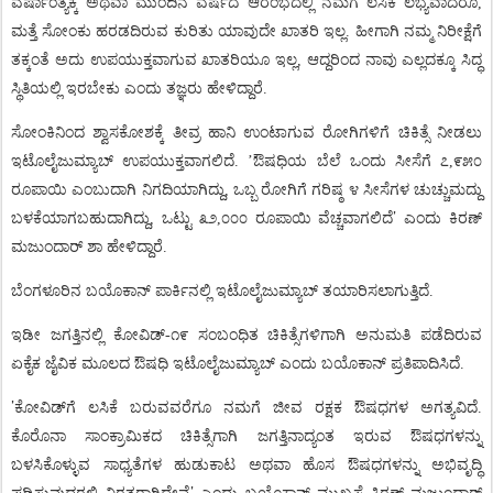
ವರ್ಷಾಂತ್ಯಕ್ಕೆ
ಅಥವಾ
ಮುಂದಿನ
ವರ್ಷದ
ಆರಂಭದಲ್ಲಿ
ನಮಗೆ
ಲಸಿಕೆ
ಲಭ್ಯವಾದರೂ
,
ಮತ್ತೆ
ಸೋಂಕು
ಹರಡದಿರುವ
ಕುರಿತು
ಯಾವುದೇ
ಖಾತರಿ
ಇಲ್ಲ
.
ಹೀಗಾಗಿ
ನಮ್ಮ
ನಿರೀಕ್ಷೆಗೆ
ತಕ್ಕಂತೆ
ಅದು
ಉಪಯುಕ್ತವಾಗುವ
ಖಾತರಿಯೂ
ಇಲ್ಲ
,
ಆದ್ದರಿಂದ
ನಾವು
ಎಲ್ಲದಕ್ಕೂ
ಸಿದ್ಧ
ಸ್ಥಿತಿಯಲ್ಲಿ
ಇರಬೇಕು
ಎಂದು
ತಜ್ಞರು
ಹೇಳಿದ್ದಾರೆ
.
ಸೋಂಕಿನಿಂದ
ಶ್ವಾಸಕೋಶಕ್ಕೆ
ತೀವ್ರ
ಹಾನಿ
ಉಂಟಾಗುವ
ರೋಗಿಗಳಿಗೆ
ಚಿಕಿತ್ಸೆ
ನೀಡಲು
ಇಟೊಲೈಜುಮ್ಯಾಬ್
ಉಪಯುಕ್ತವಾಗಲಿದೆ
.
’
ಔಷಧಿಯ
ಬೆಲೆ
ಒಂದು
ಸೀಸೆಗೆ
೭
,
೯೫೦
ರೂಪಾಯಿ
ಎಂಬುದಾಗಿ
ನಿಗದಿಯಾಗಿದ್ದು
,
ಒಬ್ಬ
ರೋಗಿಗೆ
ಗರಿಷ್ಠ
೪
ಸೀಸೆಗಳ
ಚುಚ್ಚುಮದ್ದು
’
ಬಳಕೆಯಾಗಬಹುದಾಗಿದ್ದು
,
ಒಟ್ಟು
೩೨
,
೦೦೦
ರೂಪಾಯಿ
ವೆಚ್ಚವಾಗಲಿದೆ
ಎಂದು
ಕಿರಣ್
ಮಜುಂದಾರ್
ಶಾ
ಹೇಳಿದ್ದಾರೆ
.
ಬೆಂಗಳೂರಿನ
ಬಯೊಕಾನ್
ಪಾರ್ಕಿನಲ್ಲಿ
ಇಟೊಲೈಜುಮ್ಯಾಬ್
ತಯಾರಿಸಲಾಗುತ್ತಿದೆ
.
ಇಡೀ
ಜಗತ್ತಿನಲ್ಲಿ
ಕೋವಿಡ್
-
೧೯
ಸಂಬಂಧಿತ
ಚಿಕಿತ್ಸೆಗಳಿಗಾಗಿ
ಅನುಮತಿ
ಪಡೆದಿರುವ
ಏಕೈಕ
ಜೈವಿಕ
ಮೂಲದ
ಔಷಧಿ
ಇಟೊಲೈಜುಮ್ಯಾಬ್
ಎಂದು
ಬಯೊಕಾನ್
ಪ್ರತಿಪಾದಿಸಿದೆ
.
’
ಕೋವಿಡ್
ಗೆ
ಲಸಿಕೆ
ಬರುವವರೆಗೂ
ನಮಗೆ
ಜೀವ
ರಕ್ಷಕ
ಔಷಧಗಳ
ಅಗತ್ಯವಿದೆ
.
ಕೊರೊನಾ
ಸಾಂಕ್ರಾಮಿಕದ
ಚಿಕಿತ್ಸೆಗಾಗಿ
ಜಗತ್ತಿನಾದ್ಯಂತ
ಇರುವ
ಔಷಧಗಳನ್ನು
ಬಳಸಿಕೊಳ್ಳುವ
ಸಾಧ್ಯತೆಗಳ
ಹುಡುಕಾಟ
ಅಥವಾ
ಹೊಸ
ಔಷಧಗಳನ್ನು
ಅಭಿವೃದ್ಧಿ
’