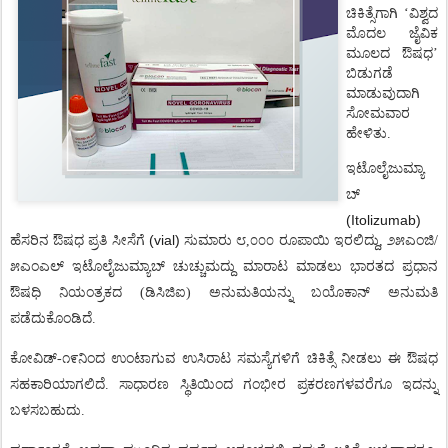
ಚಿಕಿತ್ಸೆಗಾಗಿ
‘
ವಿಶ್ವದ
ಮೊದಲ ಜೈವಿಕ
ಮೂಲದ
ಔಷಧ’
ಬಿಡುಗಡೆ
ಮಾಡುವುದಾಗಿ
ಸೋಮವಾರ
ಹೇಳಿತು.
ಇಟೊಲೈಜುಮ್ಯಾ
ಬ್
(Itolizumab)
(vial)
ಹೆಸರಿನ
ಔಷಧ
ಪ್ರತಿ
ಸೀಸೆಗೆ
ಸುಮಾರು
೮
,
೦೦೦
ರೂಪಾಯಿ
ಇರಲಿದ್ದು
,
೨೫ಎಂಜಿ
/
೫ಎಂಎಲ್
ಇಟೊಲೈಜುಮ್ಯಾಬ್
ಚುಚ್ಚುಮದ್ದು
ಮಾರಾಟ
ಮಾಡಲು
ಭಾರತದ
ಪ್ರಧಾನ
ಔಷಧಿ
ನಿಯಂತ್ರಕದ
(
ಡಿಸಿಜಿಐ
)
ಅನುಮತಿಯನ್ನು
ಬಯೊಕಾನ್
ಅನುಮತಿ
ಪಡೆದುಕೊಂಡಿದೆ
.
ಕೋವಿಡ್
-
೧೯ನಿಂದ
ಉಂಟಾಗುವ
ಉಸಿರಾಟ
ಸಮಸ್ಯೆಗಳಿಗೆ
ಚಿಕಿತ್ಸೆ
ನೀಡಲು
ಈ
ಔಷಧ
ಸಹಕಾರಿಯಾಗಲಿದೆ
.
ಸಾಧಾರಣ
ಸ್ಥಿತಿಯಿಂದ
ಗಂಭೀರ
ಪ್ರಕರಣಗಳವರೆಗೂ
ಇದನ್ನು
ಬಳಸಬಹುದು
.