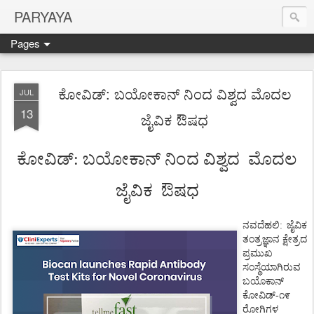
PARYAYA
Pages
ಕೋವಿಡ್: ಬಯೋಕಾನ್ ನಿಂದ ವಿಶ್ವದ ಮೊದಲ
JUL
13
ಜೈವಿಕ ಔಷಧ
ಕೋವಿಡ್
:
ಬಯೋಕಾನ್ ನಿಂದ ವಿಶ್ವದ
ಮೊದಲ
ಜೈವಿಕ
ಔಷಧ
ನವದೆಹಲಿ
:
ಜೈವಿಕ
ತಂತ್ರಜ್ಞಾನ
ಕ್ಷೇತ್ರದ
ಪ್ರಮುಖ
ಸಂಸ್ಥೆಯಾಗಿರುವ
ಬಯೊಕಾನ್
ಕೋವಿಡ್
-
೧೯
ರೋಗಿಗಳ