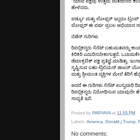
"
ಯಾವ
ಪಕ್ಷವು
ಉತ್ತಮ
ಮತದಾನದ
ಕಾರ
.
ಹೇಳಿದರು
ಪರ್ಡ್ಯೂ
ಮತ್ತು
ಲೋಫ್ಲರ್
ಇಬ್ಬರೂ
ಟ್ರಂಪ್
ಲೋಫ್ಲರ್
ಈ
ವರ್ಷ
ಪ್ರಬಲ
ಅಭಿಯಾನ
ನ
ಬಿಡೆನ್
ಗುರಿಗಳು
ರಿಪಬ್ಲಿಕನ್ನರು
ಸೆನೆಟ್
ಬಹುಮತವನ್ನು
ಕಾಯ
.
ಕಿರಿಕಿರಿ
ಎದುರಿಸಬೇಕಾಗುತ್ತದೆ
ಒಬಾಮಕೇ
.
ಡೆಮಾಕ್ರಟಿಕ್
ಪಕ್ಷ
ಪ್ರತಿಜ್ಞೆ
ಮಾಡಿತ್ತು
ಇಂಗ
-
ಸೃಷ್ಟಿಸುವ
ಬಹು
ಟ್ರಿಲಿಯನ್
ಡಾಲರ್
ಯೋ
ಮತ್ತು
ಶ್ರೀಮಂತ
ವ್ಯಕ್ತಿಗಳ
ಮೇಲೆ
ತೆರಿಗೆ
ಹೆಚ
ಆದರೆ
ಈ
ಗುರಿಗಳು
ಸೆನೆಟ್
ಉಸ್ತುವಾರಿ
ರಿ
ರಿಪಬ್ಲಿಕನ್ನರು
ವಿರೋಧಿಸುವ
ಯಾವುದೇ
ಹೆ
.
ಸಾಧ್ಯತೆ
ಇದೆ
Posted by
PARYAYA
at
11:55 PM
Labels:
America
,
Donald j.Trump
,
No comments: