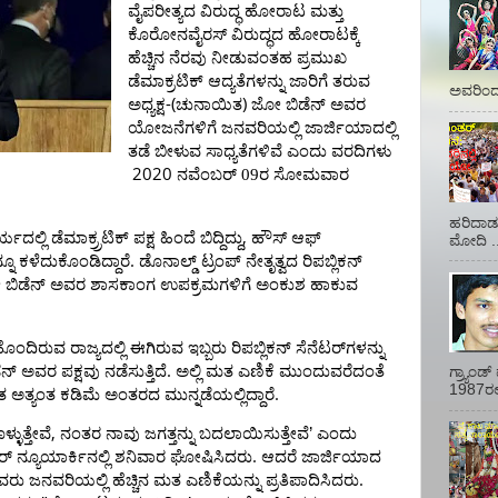
ವೈಪರೀತ್ಯದ
ವಿರುದ್ಧ
ಹೋರಾಟ
ಮತ್ತು
ಕೊರೋನವೈರಸ್
ವಿರುದ್ಧದ
ಹೋರಾಟಕ್ಕೆ
ಹೆಚ್ಚಿನ
ನೆರವು
ನೀಡುವಂತಹ
ಪ್ರಮುಖ
ಡೆಮಾಕ್ರಟಿಕ್
ಆದ್ಯತೆಗಳನ್ನು
ಜಾರಿಗೆ
ತರುವ
ಅವರಿಂದ 
-(
)
ಅಧ್ಯಕ್ಷ
ಚುನಾಯಿತ
ಜೋ
ಬಿಡೆನ್
ಅವರ
ಯೋಜನೆಗಳಿಗೆ
ಜನವರಿಯಲ್ಲಿ
ಜಾರ್ಜಿಯಾದಲ್ಲಿ
ತಡೆ
ಬೀಳುವ
ಸಾಧ್ಯತೆಗಳಿವೆ
ಎಂದು
ವರದಿಗಳು
2020
ನವೆಂಬರ್ 09ರ ಸೋಮವಾರ
ಹರಿದಾಡು
,
್ಯದಲ್ಲಿ
ಡೆಮಾಕ್ರ್ರಟಿಕ್
ಪಕ್ಷ
ಹಿಂದೆ
ಬಿದ್ದಿದ್ದು
ಹೌಸ್
ಆಫ್
ಮೋದಿ ..
.
್ನೂ
ಕಳೆದುಕೊಂಡಿದ್ದಾರೆ
ಡೊನಾಲ್ಡ್
ಟ್ರಂಪ್
ನೇತೃತ್ವದ
ರಿಪಬ್ಲಿಕನ್
ೋ
ಬಿಡೆನ್
ಅವರ
ಶಾಸಕಾಂಗ
ಉಪಕ್ರಮಗಳಿಗೆ
ಅಂಕುಶ
ಹಾಕುವ
ಹೊಂದಿರುವ
ರಾಜ್ಯದಲ್ಲಿ
ಈಗಿರುವ
ಇಬ್ಬರು
ರಿಪಬ್ಲಿಕನ್
ಸೆನೆಟರ್‌ಗಳನ್ನು
.
ೆನ್
ಅವರ
ಪಕ್ಷವು
ನಡೆಸುತ್ತಿದೆ
ಅಲ್ಲಿ
ಮತ
ಎಣಿಕೆ
ಮುಂದುವರೆದಂತೆ
ಗ್ರ್ಯಾಂ
1987ರಲ್ಲ
.
ಂತ
ಅತ್ಯಂತ
ಕಡಿಮೆ
ಅಂತರದ
ಮುನ್ನಡೆಯಲ್ಲಿದ್ದಾರೆ
,
್ಳುತ್ತೇವೆ
ನಂತರ
ನಾವು
ಜಗತ್ತನ್ನು
ಬದಲಾಯಿಸುತ್ತೇವೆ
’
ಎಂದು
.
ರ್
ನ್ಯೂಯಾರ್ಕಿನಲ್ಲಿ
ಶನಿವಾರ
ಘೋಷಿಸಿದರು
ಆದರೆ
ಜಾರ್ಜಿಯಾದ
.
ವರು
ಜನವರಿಯಲ್ಲಿ
ಹೆಚ್ಚಿನ
ಮತ
ಎಣಿಕೆಯನ್ನು
ಪ್ರತಿಪಾದಿಸಿದರು