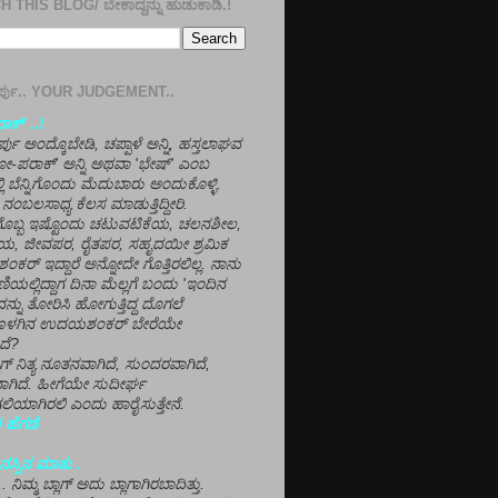
 THIS BLOG/ ಬೇಕಾದ್ದನ್ನು ಹುಡುಕಾಡಿ.!
ತೀರ್ಪು.. YOUR JUDGEMENT..
ಕ್' ..!
್ಪು ಅಂದ್ಕೊಬೇಡಿ, ಚಪ್ಪಾಳೆ ಅನ್ನಿ, ಹಸ್ತಲಾಘವ
'ಗೋ-ಪರಾಕ್' ಅನ್ನಿ ಅಥವಾ 'ಭೇಷ್' ಎಂಬ
್ಲಿ ಬೆನ್ನಿಗೊಂದು ಮೆದುಬಾರು ಅಂದುಕೊಳ್ಳಿ.
ನಂಬಲಸಾಧ್ಯ ಕೆಲಸ ಮಾಡುತ್ತಿದ್ದೀರಿ.
ಳಗೊಬ್ಬ ಇಷ್ಟೊಂದು ಚಟುವಟಿಕೆಯ, ಚಲನಶೀಲ,
, ಜೀವಪರ, ರೈತಪರ, ಸಹೃದಯೀ ಶ್ರಮಿಕ
್ ಇದ್ದಾರೆ ಅನ್ನೋದೇ ಗೊತ್ತಿರಲಿಲ್ಲ. ನಾನು
ಣಿಯಲ್ಲಿದ್ದಾಗ ದಿನಾ ಮೆಲ್ಲಗೆ ಬಂದು 'ಇಂದಿನ
ನ್ನು ತೋರಿಸಿ ಹೋಗುತ್ತಿದ್ದ ದೊಗಲೆ
ೊಳಗಿನ ಉದಯಶಂಕರ್ ಬೇರೆಯೇ
ದೆ?
ಲಾಗ್ ನಿತ್ಯ ನೂತನವಾಗಿದೆ, ಸುಂದರವಾಗಿದೆ,
ಾಗಿದೆ. ಹೀಗೆಯೇ ಸುದೀರ್ಘ
ಿಯಾಗಿರಲಿ ಎಂದು ಹಾರೈಸುತ್ತೇನೆ.
 ಹೆಗಡೆ
ಸ್ಸಿನ ಮಾತು .
ಾ... ನಿಮ್ಮ ಬ್ಲಾಗ್ ಅದು ಬ್ಲಾಗಾಗಿರಬಾದಿತ್ತು.