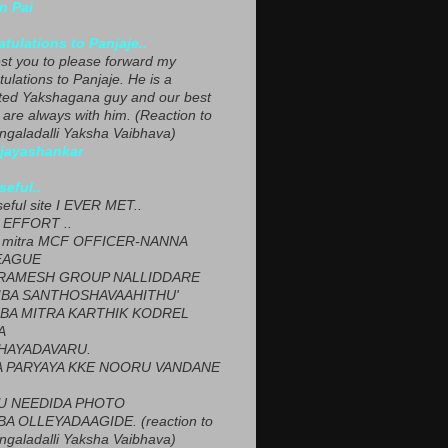
n Pai
tulations to Panjaje..
est you to please forward my
ulations to Panjaje. He is a
ted Yakshagana guy and our best
 are always with him. (Reaction to
ngaladalli Yaksha Vaibhava)
ijayashankar
seful..
seful site I EVER MET..
EFFORT ..
 mitra MCF OFFICER-NANNA
EAGUE
ARAMESH GROUP NALLIDDARE
BA SANTHOSHAVAAHITHU'
BA MITRA KARTHIK KODREL
A
HAYADAVARU.
 PARYAYA KKE NOORU VANDANE
U NEEDIDA PHOTO
A OLLEYADAAGIDE. (reaction to
ngaladalli Yaksha Vaibhava)