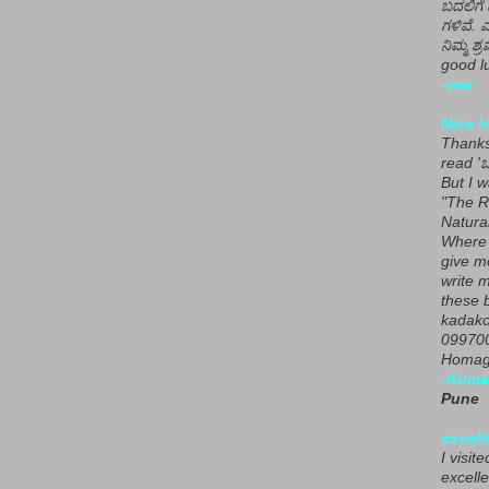
ಬದಲಿಗೆ 
ಗಳಿವೆ. 
ನಿಮ್ಮ ಶ್ರ
good lu
-vee
Nice I
Thanks 
read 'ಒ
But I 
"The R
Natura
Where 
give m
write m
these b
kadako
099700
Homage
-Kuma
Pune
excell
I visit
excelle