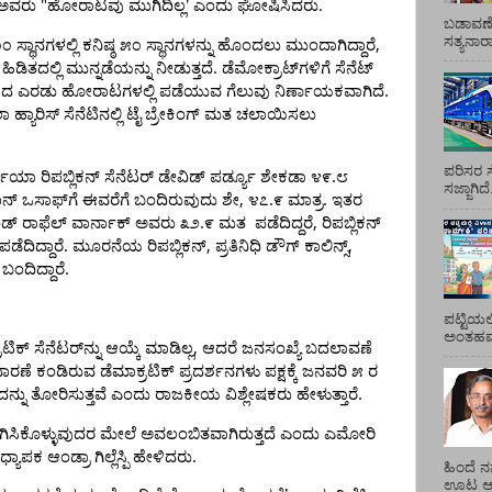
"
.
ಅವರು
ಹೋರಾಟವು
ಮುಗಿದಿಲ್ಲ
’
ಎಂದು
ಘೋಷಿಸಿದರು
ಬಡಾವಣೆ
ಸತ್ಯನಾ
,
೦೦
ಸ್ಥಾನಗಳಲ್ಲಿ
ಕನಿಷ್ಠ
೫೦
ಸ್ಥಾನಗಳನ್ನು
ಹೊಂದಲು
ಮುಂದಾಗಿದ್ದಾರೆ
.
ಹಿಡಿತದಲ್ಲಿ
ಮುನ್ನಡೆಯನ್ನು
ನೀಡುತ್ತದೆ
ಡೆಮೋಕ್ರಾಟ್‌ಗಳಿಗೆ
ಸೆನೆಟ್
.
ಾದ
ಎರಡು
ಹೋರಾಟಗಳಲ್ಲಿ
ಪಡೆಯುವ
ಗೆಲುವು
ನಿರ್ಣಾಯಕವಾಗಿದೆ
ಾ
ಹ್ಯಾರಿಸ್
ಸೆನೆಟಿನಲ್ಲಿ
ಟೈ
ಬ್ರೇಕಿಂಗ್
ಮತ
ಚಲಾಯಿಸಲು
ಪರಿಸರ ಸ
.
್ಜಿಯಾ
ರಿಪಬ್ಲಿಕನ್
ಸೆನೆಟರ್
ಡೇವಿಡ್
ಪರ್ಡ್ಯೂ
ಶೇಕಡಾ
೪೯
೮
ಸಜ್ಜಾಗಿದ
,
.
.
ಾನ್
ಒಸಾಫ್‌ಗೆ
ಈವರೆಗೆ
ಬಂದಿರುವುದು
ಶೇ
೪೭
೯
ಮಾತ್ರ
ಇತರ
.
,
ಂಡ್
ರಾಫೆಲ್
ವಾರ್ನಾಕ್
ಅವರು
೩೨
೯
ಮತ
ಪಡೆದಿದ್ದರೆ
ರಿಪಬ್ಲಿಕನ್
.
,
,
ಪಡೆದಿದ್ದಾರೆ
ಮೂರನೆಯ
ರಿಪಬ್ಲಿಕನ್
ಪ್ರತಿನಿಧಿ
ಡೌಗ್
ಕಾಲಿನ್ಸ್
.
ಬಂದಿದ್ದಾರೆ
ಪಟ್ಟಿಯಲ
ಅಂತಹವರ
,
ರಟಿಕ್
ಸೆನೆಟರ್‌ನ್ನು
ಆಯ್ಕೆ
ಮಾಡಿಲ್ಲ
ಆದರೆ
ಜನಸಂಖ್ಯೆ
ಬದಲಾವಣೆ
ಾರಣೆ
ಕಂಡಿರುವ
ಡೆಮಾಕ್ರಟಿಕ್
ಪ್ರದರ್ಶನಗಳು
ಪಕ್ಷಕ್ಕೆ
ಜನವರಿ
೫
ರ
.
ನ್ನು
ತೋರಿಸುತ್ತವೆ
ಎಂದು
ರಾಜಕೀಯ
ವಿಶ್ಲೇಷಕರು
ಹೇಳುತ್ತಾರೆ
ಿಸಿಕೊಳ್ಳುವುದರ
ಮೇಲೆ
ಅವಲಂಬಿತವಾಗಿರುತ್ತದೆ
ಎಂದು
ಎಮೋರಿ
.
ಾಧ್ಯಾಪಕ
ಆಂಡ್ರಾ
ಗಿಲ್ಲೆಸ್ಪಿ
ಹೇಳಿದರು
ಹಿಂದೆ ನ
ಊಟ ಆಯ್