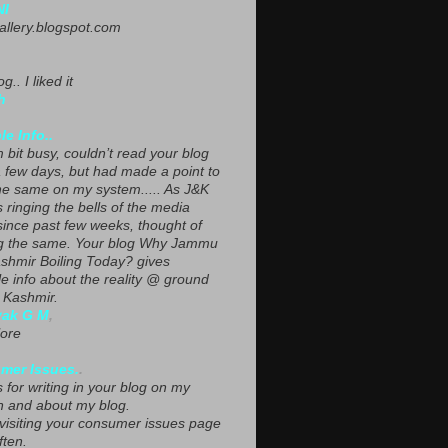
NI
gallery.blogspot.com
g.. I liked it
h
le Info..
 bit busy, couldn’t read your blog
a few days, but had made a point to
he same on my system..... As J&K
s ringing the bells of the media
since past few weeks, thought of
g the same. Your blog Why Jammu
shmir Boiling Today? gives
le info about the reality @ ground
n Kashmir.
yak G M
,
ore
mer Issues.
.
 for writing in your blog on my
n and about my blog.
 visiting your consumer issues page
ften.