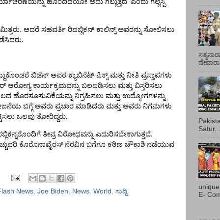
್ಯಾಚರಣೆಯನ್ನು
ಹೊಂದಿದೆಯೋ
ಅದು
ಗೆಲ್ಲುತ್ತದೆ
’
ಎಂದು
ಗಿಲ್ಲೆಸ್ಪಿ
.
ಮಿತ್ರರು
ಆದರೆ
ಸಹವರ್ತಿ
ರಿಪಬ್ಲಿಕನ್
ಕಾಲಿನ್ಸ್
ಅವರನ್ನು
ಸೋಲಿಸಲು
.
ಡೆಸಿದರು
ಸತ್ಯನಾರ
ದೇವಾರಾಧ
್ದುಕೊಂಡರೆ
ಬಿಡೆನ್
ಅವರ
ಕ್ಯಾಬಿನೆಟ್
ಪಿಕ್ಸ್
ಮತ್ತು
ನೀತಿ
ಪ್ರಸ್ತಾಪಗಳು
ರ್
ಆರೋಗ್ಯ
ಕಾರ್ಯಕ್ರಮವನ್ನು
ಬಲಪಡಿಸಲು
ಮತ್ತು
ವಿಸ್ತರಿಸಲು
ಾಲದ
ಹೊರಸೂಸುವಿಕೆಯನ್ನು
ನಿಗ್ರಹಿಸಲು
ಮತ್ತು
ಉದ್ಯೋಗಗಳನ್ನು
ಜನೆಯ
ಬಗ್ಗೆ
ಅವರು
ಪ್ರಚಾರ
ಮಾಡಿದರು
ಮತ್ತು
ಅವರು
ನಿಗಮಗಳು
.
್ಚಿಸಲು
ಒಲವು
ತೋರಿದ್ದರು
Pakist
Satur..
.
ಪಬ್ಲಿಕನ್ನರೊಂದಿಗೆ
ತೀವ್ರ
ವಿರೋಧವನ್ನು
ಎದುರಿಸಬೇಕಾಗುತ್ತದೆ
ಚ್ಚುವರಿ
ಕೊರೊನಾವೈರಸ್
ನೆರವಿನ
ಬಗೆಗೂ
ಕಠಿಣ
ಚೌಕಾಶಿ
ನಡೆಯುವ
unique
Flash News
,
Joe Biden
,
News
,
World
,
ಸುದ್ದಿ
E- Com