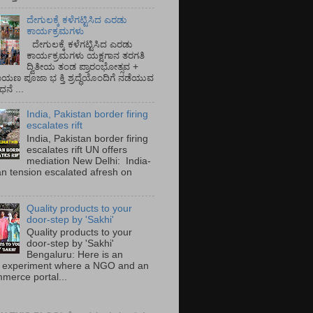
ದೇಗುಲಕ್ಕೆ ಕಳೆಗಟ್ಟಿಸಿದ ಎರಡು
ಕಾರ್ಯಕ್ರಮಗಳು
ದೇಗುಲಕ್ಕೆ ಕಳೆಗಟ್ಟಿಸಿದ ಎರಡು
ಕಾರ್ಯಕ್ರಮಗಳು ಯಕ್ಷಗಾನ ತರಗತಿ
ದ್ವಿತೀಯ ತಂಡ ಪ್ರಾರಂಭೋತ್ಸವ +
ಾಯಣ ಪೂಜಾ ಭ ಕ್ತಿ ಶ್ರದ್ಧೆಯೊಂದಿಗೆ ನಡೆಯುವ
ನೆ ...
India, Pakistan border firing
escalates rift
India, Pakistan border firing
escalates rift UN offers
mediation New Delhi: India-
an tension escalated afresh on
.
Quality products to your
door-step by 'Sakhi'
Quality products to your
door-step by 'Sakhi'
Bengaluru: Here is an
 experiment where a NGO and an
merce portal...