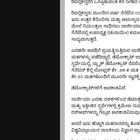
ರಿಪಬ್ಲಿಕನ್ನರಿಗೆ
ಒಗ್ಗೂಡುವಂತೆ
ಕರೆ
ನೀಡಿದ
ರಿಪಬ್ಲಿಕನ್ನರು
ಮುಂದಿನ
ವರ್ಷ
ಸೆನೆಟಿನ
೧
ಇದು
ಉತ್ತರ
ಕೆರೊಲಿನಾ
ಮತ್ತು
ಅಲಾಸ್ಕಾದ
ಮೇಲೆ
ನಿಯಂತ್ರಣ
ಸಾಧಿಸಲು
ಜಾರ್ಜಿಯ
(
v)
ಸೆನೆಟಿನಲ್ಲಿ
ಉಪಾಧ್ಯಕ್ಷ
ಚುನಾಯಿ
ಕಮಲ
.
ಸಾಧ್ಯವಾಗುತ್ತದೆ
ಎರಡನೇ
ಅವಧಿಗೆ
ಪ್ರಯತ್ನಿಸುತ್ತಿರುವ
ಜಾರ
,
ಮತಗಳನ್ನು
ಪಡೆದಿದ್ದಾರೆ
ಡೆಮೋಕ್ರಾಟ್
ಜ
,
ಸ್ಪರ್ಧೆಯಲ್ಲಿ
ಬ್ಲ್ಯಾಕ್
ಡೆಮೋಕ್ರಾಟ್
ರೆವರೆ
.
.
ಸೆನೆಟರ್
ಕೆಲ್ಲಿ
ಲೋಫ್ಲರ್
ಶೇ
೨೫
೯
ಮತ
.
ಶೇ
೨೦
ಮತಗಳೊಂದಿಗೆ
ಮೂರನೇ
ಸ್ಥಾನಕ್ಕೆ
ಡೆಮೋಕ್ರಾಟ್‌ಗಳಿಗೆ
ಅವಕಾಶವಿದೆ
ಜಾರ್ಜಿಯಾ
ಎರಡು
ದಶಕಗಳಿಂದ
ಡೆಮಾಕ್
ಮತ್ತು
ಇತ್ತೀಚಿನ
ಸ್ಪರ್ಧೆಗಳಲ್ಲಿ
ಕ್ರಮೇಣ
ಸುಧ
ರನ್‌ಆಫ್‌ಗಳನ್ನು
ಗೆಲ್ಲುವ
ಅವಕಾಶವಿರುವುದ
ಆದರೆ
ಇದು
ಹೆಚ್ಚಾಗಿ
ಮತದಾರರನ್ನು
ತೊಡಗ
ವಿಶ್ವವಿದ್ಯಾಲಯದ
ರಾಜಕೀಯ
ವಿಜ್ಞಾನ
ಪ್ರ