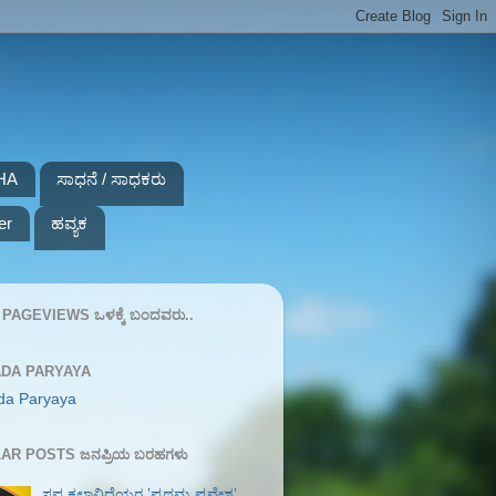
HA
ಸಾಧನೆ / ಸಾಧಕರು
er
ಹವ್ಯಕ
PAGEVIEWS ಒಳಕ್ಕೆ ಬಂದವರು..
DA PARYAYA
da Paryaya
AR POSTS ಜನಪ್ರಿಯ ಬರಹಗಳು
ಸಪ್ತ ಕಲಾವಿದೆಯರ ʼಪ್ರಥಮ ಪ್ರವೇಶʼ