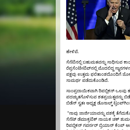
.
ಹೇಳಿವೆ
ಸೆನೆಟಿನಲ್ಲಿ
ಬಹುಮತವನ್ನು
ಸಾಧಿಸುವ
ಕಾರ
ರೆಪ್ರಸೆಂಟೇಟಿವ್‌ನಲ್ಲಿ
ಮೊದಲಿದ್ದ
ಸ್ಥಾನಗಳನ
ಪಕ್ಷವು
ಉತ್ತಮ
ಫಲಿತಾಂಶದೊಂದಿಗೆ
ಜ
.
ಸಾಮರ್ಥ
ಪಡೆದುಕೊಂಡಿದೆ
-
ಸಾಂಪ್ರದಾಯಿಕವಾಗಿ
ರಿಪಬ್ಲಿಕನ್
ಒಲವು
ಪದಚ್ಯುತಗೊಳಿಸುವ
ಶತಪ್ರಯತ್ನವನ್ನು
ಬಿಡ
ಬಿಡೆನ್
ಸ್ವತಃ
ಅಧ್ಯಕ್ಷ
ಡೊನಾಲ್ಡ್
ಟ್ರಂಪ್‌ಗಿ
"
ನಾವು
ಜಾರ್ಜಿಯಾವನ್ನು
ವಶಕ್ಕೆ
ತೆಗೆದುಕೊಳ
ಸೆನೆಟ್
ಡೆಮಾಕ್ರಟಿಕ್
ನಾಯಕ
ಚಕ್
ಶುಮ
ರಿಪಬ್ಲಿಕನ್
ಗವರ್ನರ್
ಬ್ರಿಯಾನ್
ಕೆಂಪ್
ಅ