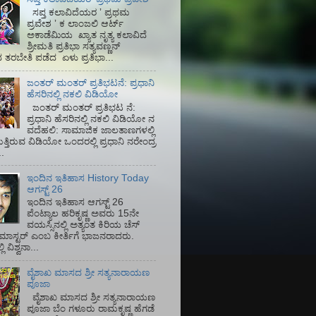
ಸಪ್ತ ಕಲಾವಿದೆಯರ ʼ ಪ್ರಥಮ
ಪ್ರವೇಶ ʼ ಕ ಲಾಂಜಲಿ ಆರ್ಟ್
ಅಕಾಡೆಮಿಯ‌ ಖ್ಯಾತ ನೃತ್ಯ ಕಲಾವಿದೆ
ಶ್ರೀಮತಿ ಪ್ರತಿಭಾ ಸತ್ಯವಣ್ಣನ್
ತರಬೇತಿ ಪಡೆದ ಏಳು ಪ್ರತಿಭಾ...
ಜಂತರ್ ಮಂತರ್ ಪ್ರತಿಭಟನೆ: ಪ್ರಧಾನಿ
ಹೆಸರಿನಲ್ಲಿ ನಕಲಿ ವಿಡಿಯೋ
ಜಂತರ್ ಮಂತರ್ ಪ್ರತಿಭಟ ನೆ:
ಪ್ರಧಾನಿ ಹೆಸರಿನಲ್ಲಿ ನಕಲಿ ವಿಡಿಯೋ ನ
ವದೆಹಲಿ: ಸಾಮಾಜಿಕ ಜಾಲತಾಣಗಳಲ್ಲಿ
ತ್ತಿರುವ ವಿಡಿಯೋ ಒಂದರಲ್ಲಿ ಪ್ರಧಾನಿ ನರೇಂದ್ರ
.
ಇಂದಿನ ಇತಿಹಾಸ History Today
ಆಗಸ್ಟ್ 26
ಇಂದಿನ ಇತಿಹಾಸ ಆಗಸ್ಟ್ 26
ಪೆಂಟ್ಯಾಲ ಹರಿಕೃಷ್ಣ ಅವರು 15ನೇ
ವಯಸ್ಸಿನಲ್ಲಿ ಅತ್ಯಂತ ಕಿರಿಯ ಚೆಸ್
ಡ್ ಮಾಸ್ಟರ್ ಎಂಬ ಕೀರ್ತಿಗೆ ಭಾಜನರಾದರು.
ಿ ವಿಶ್ವನಾ...
ವೈಶಾಖ ಮಾಸದ ಶ್ರೀ ಸತ್ಯನಾರಾಯಣ
ಪೂಜಾ
ವೈಶಾಖ ಮಾಸದ ಶ್ರೀ ಸತ್ಯನಾರಾಯಣ
ಪೂಜಾ ಬೆಂ ಗಳೂರು ರಾಮಕೃಷ್ಣ ಹೆಗಡೆ