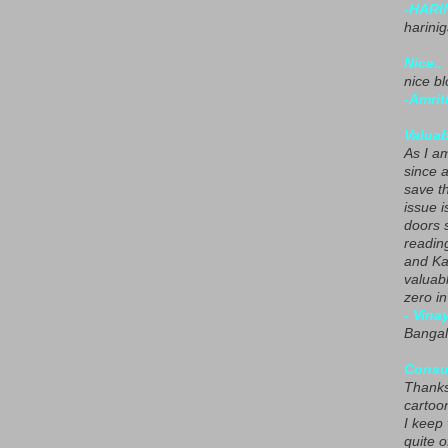
-HARI
harini
Nice..
nice blo
-Amrit
Valuab
As I am
since 
save t
issue i
doors 
readin
and Ka
valuab
zero i
- Vina
Bangal
Consu
Thanks
cartoo
I keep
quite o