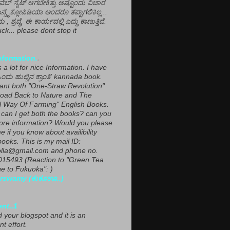
ವೆಬ್ ಸೈಟ್ ಆಗಬೇಕಿತ್ತು.ಅಷ್ಟೊಂದು ವಿಚಾರ
ಎನ್ಸೈಕ್ಲೋಪಿಡಿಯಾ ಅಂದರೂ ತಪ್ಪಾಗಲಿಕಿಲ್ಲ...
ಮ , ಶ್ರದ್ಧೆ, ಈ ಕಾರ್ಯದಲ್ಲಿ ಎದ್ದು ಕಾಣುತ್ತಿದೆ.
ck... please dont stop it
nformation.
.
a lot for nice Information. I have
ಂದು ಹುಲ್ಲಿನ ಕ್ರಾಂತಿ' kannada book.
want both "One-Straw Revolution"
oad Back to Nature and The
l Way Of Farming" English Books.
can I get both the books? can you
ore information? Would you please
e if you know about availibility
ooks. This is my mail ID:
lla@gmail.com and phone no.
15493 (Reaction to "Green Tea
 to Fukuoka": )
rswamy (ಕುಕೂಊ..)
ent..1
ed your blogspot and it is an
nt effort.