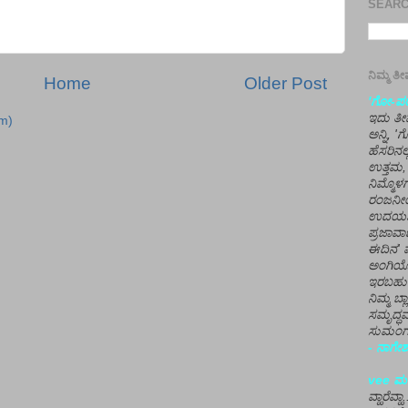
SEARCH
ನಿಮ್ಮ 
Home
Older Post
'ಗೋ-ಪರಾ
ಇದು ತೀರ
m)
ಅನ್ನಿ, 
ಹೆಸರಿನಲ
ಉತ್ತಮ, 
ನಿಮ್ಮೊ
ರಂಜನೀಯ
ಉದಯಶಂಕರ
ಪ್ರಜಾವಾ
ಈದಿನ' ವ
ಅಂಗಿಯ
ಇರಬಹು
ನಿಮ್ಮ ಬ್
ಸಮೃದ್ಧವ
ಸುಮಂಗಲ
- ನಾಗೇಶ
vee ಮನ
ವ್ಹಾರೆವ್ಹ