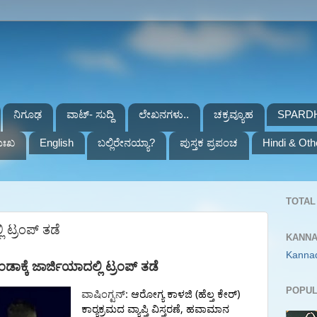
ನಿಗೂಢ
ವಾಟ್- ಸುದ್ದಿ
ಲೇಖನಗಳು..
ಚಕ್ರವ್ಯೂಹ
SPARD
ುಃಖ
English
ಬಲ್ಲಿರೇನಯ್ಯಾ?
ಪುಸ್ತಕ ಪ್ರಪಂಚ
Hindi & Oth
TOTAL 
ಿ ಟ್ರಂಪ್ ತಡೆ
KANNA
Kanna
ಡಾಕ್ಕೆ
ಜಾರ್ಜಿಯಾದಲ್ಲಿ
ಟ್ರಂಪ್
ತಡೆ
POPUL
:
(
)
ವಾಷಿಂಗ್ಟನ್
ಆರೋಗ್ಯ
ಕಾಳಜಿ
ಹೆಲ್ತ
ಕೇರ್
,
ಕಾರ್‍ಯಕ್ರಮದ
ವ್ಯಾಪ್ತಿ
ವಿಸ್ತರಣೆ
ಹವಾಮಾನ