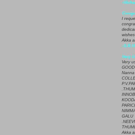
-Moha
Congra
I requ
congrat
dedica
wishes
Akka a
-S.R.V
Very U
Very u
GOOD 
Nanna
COLL
P.V.P
.THUM
INNOB
KOOD
PARIC
NIMMA
GALU
.NEEV
THUMB
Akka a