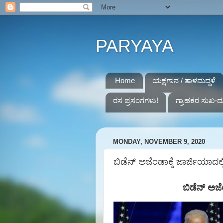
PARYAYA
Home
ಯಕ್ಷಗಾನ / ತಾಳಮದ್ದಳೆ
ರಸ ಪ್ರಸಂಗಗಳು!
ಗ್ರಾಹಕರ ಸುಖ-ದ
MONDAY, NOVEMBER 9, 2020
ಬಿಡೆನ್ ಅಜೆಂಡಾಕ್ಕೆ ಜಾರ್ಜಿಯಾದಲ್ಲ
ಬಿಡೆನ್
ಅಜೆಂ