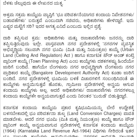
ಬೆಳಕು ಚೆಲ್ಲುವುದು ಈ ಲೇಖನದ ಯತ್ನ.
ಅಕ್ರಮ ಸಕ್ರಮ ಕಾಯ್ದೆಯ ವ್ಯಾಪ್ತಿಗೆ 'ಭೂ ಪರಿವರ್ತನೆಯಾಗದ ಕಂದಾಯ ನಿವೇಶನಗಳು/
ಬಡಾವಣೆಗಳು' ಬರುತ್ತವೆ ಎಂಬುದಾಗಿ ಸಚಿವರು, ಅಧಿಕಾರಿಗಳು ಹೇಳಿದ್ದಾರೆ. ಇದು
ಎಷ್ಟರ ಮಟ್ಟಿಗೆ ಸರಿ? ಇದರ ಅಗತ್ಯ ಏನಿದೆ ಎಂಬುದು ಇಲ್ಲಿನ ಪ್ರಶ್ನೆ.
ದಾರಿ ತಪ್ಪಿಸುವ ಕ್ರಮ: ಅಧಿಕಾರಿಗಳು ಮತ್ತು ರಾಜಕಾರಣಿಗಳು ಜನರನ್ನು ದಾರಿ
ತಪ್ಪಿಸುತ್ತಿರುವುದು ಇಲ್ಲೇ. ವಾಸ್ತವವಾಗಿ ನಗರ ಪ್ರದೇಶಗಳಲ್ಲಿ 'ನಗರಗಳ ವ್ಯವಸ್ಥಿತ
ಅಭಿವೃದ್ಧಿಯ ಸಲುವಾಗಿ ನಗರ ಭೂಮಿ (ಮಿತಿ ಮತ್ತು ನಿಯಂತ್ರಣ) ಕಾಯ್ದೆ (Urban
Land (Ceiling And Regulation) Act ) ಹಾಗೂ ಕರ್ನಾಟಕ ಟೌನ್ ಅಂಡ್ ಕಂಟ್ರಿ
ಪ್ಲಾನಿಂಗ್ ಕಾಯ್ದೆ (Town Planning Act) ಎಂಬ ಕಾಯ್ದೆಗಳು ದಶಕಗಳಷ್ಟು ಹಿಂದೆಯೇ
ಜಾರಿಗೆ ಬಂದಿವೆ. ಹಾಗೆಯೇ ಬೆಂಗಳೂರು ನಗರ ಅಭಿವೃದ್ಧಿಗಾಗಿ ಬೆಂಗಳೂರು ನಗರ
ಪ್ರಾಧಿಕಾರ ಕಾಯ್ದೆ (Bangalore Development Authority Act) ಕೂಡಾ ಜಾರಿಗೆ
ಬಂದಿದೆ. ನಗರ ಪ್ರದೇಶಗಳಲ್ಲಿ ಭೂಮಿಯ ಬಳಕೆ ವಿಚಾರಗಳಿಗೆ ಸಂಬಂಧಿಸಿದಂತೆ ಈ
ಕಾಯ್ದೆಗಳು ಅನ್ವಯಿಸುತ್ತವೆ ಹೊರತು, ಗ್ರಾಮೀಣ ಪ್ರದೇಶಗಳಲ್ಲಿ ಅನ್ವಯ ಆಗುವ
ಕಂದಾಯ ಕಾಯ್ದೆಗಳು ಅಲ್ಲ. ಆದರೆ ಅಧಿಕಾರಿಗಳು/ ರಾಜಕಾರಣಿಗಳು ನಗರಗಳಲ್ಲೂ
ಕಂದಾಯ ಕಾಯ್ದೆಗಳೇ ಅನ್ವಯವಾಗುತ್ತವೆ ಎಂದು ನಿರಂತರ 'ಬುರುಡೆ' ಬಿಡುತ್ತಿದ್ದಾರೆ.
ಕರ್ನಾಟಕ ಕಂದಾಯ ಕಾಯ್ದೆಯ ಪ್ರಕಾರ ಕೃಷಿಭೂಮಿಯನ್ನು ಬೇರೆ ಉದ್ದೇಶಕ್ಕೆ
ಬಳಸಬೇಕಾದಲ್ಲಿ ಭೂ ಪರಿವರ್ತನಾ ಶುಲ್ಕ (Land Conversion Charges) ಪಾವತಿ
ಮಾಡಬೇಕು. ಆದರೆ ನಗರ ಭೂಮಿ (ಮಿತಿ ಮತ್ತು ನಿಯಂತ್ರಣ) ಕಾಯ್ದೆ ಹಾಗೂ ಟೌನ್
ಪ್ಲಾನಿಂಗ್ ಕಾಯ್ದೆ ಅನ್ವಯವಾಗುವ ಪ್ರದೇಶಗಳಲ್ಲಿ ಕರ್ನಾಟಕ ಕಂದಾಯ ಕಾಯ್ದೆಯ
(1964) (Karnataka Land Revenue Act-1964) ವಿಧಿಗಳು ಸೇರಿದಂತೆ ಇತರ
ಭೂ ಸಂಬಂಧಿ ಕಾಯ್ದೆಗಳು ಅನ್ವಯಿಸುವುದಿಲ್ಲ. ನಗರಗಳ ಅಭಿವೃದ್ಧಿ ಸಲುವಾಗಿ