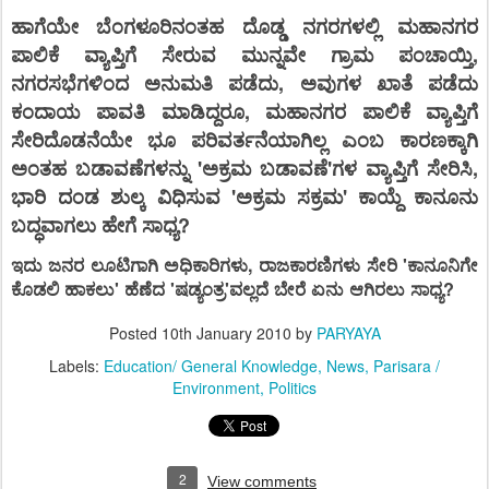
ಹಾಗೆಯೇ ಬೆಂಗಳೂರಿನಂತಹ ದೊಡ್ಡ ನಗರಗಳಲ್ಲಿ ಮಹಾನಗರ
ಪಾಲಿಕೆ ವ್ಯಾಪ್ತಿಗೆ ಸೇರುವ ಮುನ್ನವೇ ಗ್ರಾಮ ಪಂಚಾಯ್ತಿ,
ನಗರಸಭೆಗಳಿಂದ ಅನುಮತಿ ಪಡೆದು, ಅವುಗಳ ಖಾತೆ ಪಡೆದು
ಕಂದಾಯ ಪಾವತಿ ಮಾಡಿದ್ದರೂ, ಮಹಾನಗರ ಪಾಲಿಕೆ ವ್ಯಾಪ್ತಿಗೆ
ಸೇರಿದೊಡನೆಯೇ ಭೂ ಪರಿವರ್ತನೆಯಾಗಿಲ್ಲ ಎಂಬ ಕಾರಣಕ್ಕಾಗಿ
ಅಂತಹ ಬಡಾವಣೆಗಳನ್ನು 'ಅಕ್ರಮ ಬಡಾವಣೆ'ಗಳ ವ್ಯಾಪ್ತಿಗೆ ಸೇರಿಸಿ,
ಭಾರಿ ದಂಡ ಶುಲ್ಕ ವಿಧಿಸುವ 'ಅಕ್ರಮ ಸಕ್ರಮ' ಕಾಯ್ದೆ ಕಾನೂನು
ಬದ್ಧವಾಗಲು ಹೇಗೆ ಸಾಧ್ಯ?
ಇದು ಜನರ ಲೂಟಿಗಾಗಿ ಅಧಿಕಾರಿಗಳು, ರಾಜಕಾರಣಿಗಳು ಸೇರಿ 'ಕಾನೂನಿಗೇ
ಕೊಡಲಿ ಹಾಕಲು' ಹೆಣೆದ 'ಷಡ್ಯಂತ್ರ'ವಲ್ಲದೆ ಬೇರೆ ಏನು ಆಗಿರಲು ಸಾಧ್ಯ?
Posted
10th January 2010
by
PARYAYA
Labels:
Education/ General Knowledge
News
Parisara /
Environment
Politics
2
View comments