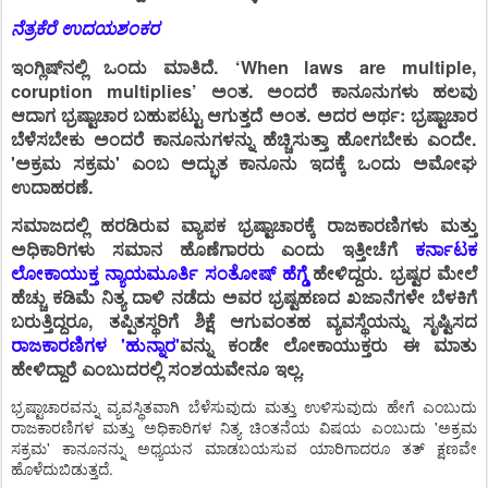
ನೆತ್ರಕೆರೆ ಉದಯಶಂಕರ
ಇಂಗ್ಲಿಷ್‌ನಲ್ಲಿ ಒಂದು ಮಾತಿದೆ. ‘When laws are multiple,
coruption multiplies’ ಅಂತ. ಅಂದರೆ ಕಾನೂನುಗಳು ಹಲವು
ಆದಾಗ ಭ್ರಷ್ಟಾಚಾರ ಬಹುಪಟ್ಟು ಆಗುತ್ತದೆ ಅಂತ. ಅದರ ಅರ್ಥ: ಭ್ರಷ್ಟಾಚಾರ
ಬೆಳೆಸಬೇಕು ಅಂದರೆ ಕಾನೂನುಗಳನ್ನು ಹೆಚ್ಚಿಸುತ್ತಾ ಹೋಗಬೇಕು ಎಂದೇ.
'ಅಕ್ರಮ ಸಕ್ರಮ' ಎಂಬ ಅದ್ಭುತ ಕಾನೂನು ಇದಕ್ಕೆ ಒಂದು ಅಮೋಘ
ಉದಾಹರಣೆ.
ಸಮಾಜದಲ್ಲಿ ಹರಡಿರುವ ವ್ಯಾಪಕ ಭ್ರಷ್ಟಾಚಾರಕ್ಕೆ ರಾಜಕಾರಣಿಗಳು ಮತ್ತು
ಅಧಿಕಾರಿಗಳು ಸಮಾನ ಹೊಣೆಗಾರರು ಎಂದು ಇತ್ತೀಚೆಗೆ
ಕರ್ನಾಟಕ
ಲೋಕಾಯುಕ್ತ ನ್ಯಾಯಮೂರ್ತಿ ಸಂತೋಷ್ ಹೆಗ್ಡೆ
ಹೇಳಿದ್ದರು. ಭ್ರಷ್ಟರ ಮೇಲೆ
ಹೆಚ್ಚು ಕಡಿಮೆ ನಿತ್ಯ ದಾಳಿ ನಡೆದು ಅವರ ಭ್ರಷ್ಟಹಣದ ಖಜಾನೆಗಳೇ ಬೆಳಕಿಗೆ
ಬರುತ್ತಿದ್ದರೂ, ತಪ್ಪಿತಸ್ಥರಿಗೆ ಶಿಕ್ಷೆ ಆಗುವಂತಹ ವ್ಯವಸ್ಥೆಯನ್ನು ಸೃಷ್ಟಿಸದ
ರಾಜಕಾರಣಿಗಳ 'ಹುನ್ನಾರ'
ವನ್ನು ಕಂಡೇ ಲೋಕಾಯುಕ್ತರು ಈ ಮಾತು
ಹೇಳಿದ್ದಾರೆ ಎಂಬುದರಲ್ಲಿ ಸಂಶಯವೇನೂ ಇಲ್ಲ.
ಭ್ರಷ್ಟಾಚಾರವನ್ನು ವ್ಯವಸ್ಥಿತವಾಗಿ ಬೆಳೆಸುವುದು ಮತ್ತು ಉಳಿಸುವುದು ಹೇಗೆ ಎಂಬುದು
ರಾಜಕಾರಣಿಗಳ ಮತ್ತು ಅಧಿಕಾರಿಗಳ ನಿತ್ಯ ಚಿಂತನೆಯ ವಿಷಯ ಎಂಬುದು 'ಅಕ್ರಮ
ಸಕ್ರಮ' ಕಾನೂನನ್ನು ಅಧ್ಯಯನ ಮಾಡಬಯಸುವ ಯಾರಿಗಾದರೂ ತತ್ ಕ್ಷಣವೇ
ಹೊಳೆದುಬಿಡುತ್ತದೆ.