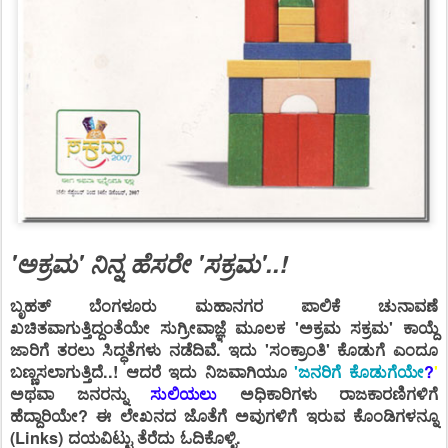
'ಅಕ್ರಮ' ನಿನ್ನ ಹೆಸರೇ 'ಸಕ್ರಮ'..!
ಬೃಹತ್ ಬೆಂಗಳೂರು ಮಹಾನಗರ ಪಾಲಿಕೆ ಚುನಾವಣೆ
ಖಚಿತವಾಗುತ್ತಿದ್ದಂತೆಯೇ ಸುಗ್ರೀವಾಜ್ಞೆ ಮೂಲಕ 'ಅಕ್ರಮ ಸಕ್ರಮ' ಕಾಯ್ದೆ
ಜಾರಿಗೆ ತರಲು ಸಿದ್ಧತೆಗಳು ನಡೆದಿವೆ. ಇದು 'ಸಂಕ್ರಾಂತಿ' ಕೊಡುಗೆ ಎಂದೂ
ಬಣ್ಣಸಲಾಗುತ್ತಿದೆ..! ಆದರೆ ಇದು ನಿಜವಾಗಿಯೂ
'ಜನರಿಗೆ ಕೊಡುಗೆಯೇ
?
'
ಅಥವಾ ಜನರನ್ನು
ಸುಲಿಯಲು
ಅಧಿಕಾರಿಗಳು ರಾಜಕಾರಣಿಗಳಿಗೆ
ಹೆದ್ದಾರಿಯೇ? ಈ ಲೇಖನದ ಜೊತೆಗೆ ಅವುಗಳಿಗೆ ಇರುವ ಕೊಂಡಿಗಳನ್ನೂ
(Links) ದಯವಿಟ್ಟು ತೆರೆದು ಓದಿಕೊಳ್ಳಿ.