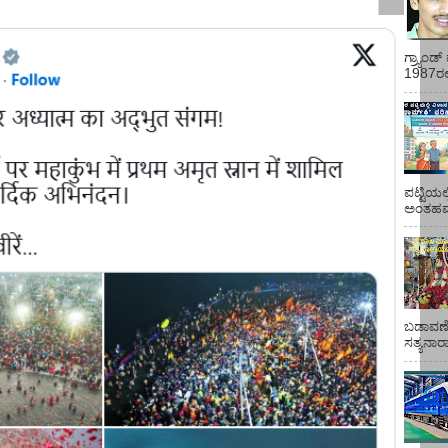
ಗ್ರ್ಯಾಂ
1987ರಲ್ಲ
ಪಟ್ಟಿಯಲ
ಅಂತಹವರ
ಬಡಾವಣೆ
ಸತ್ಯನಾ