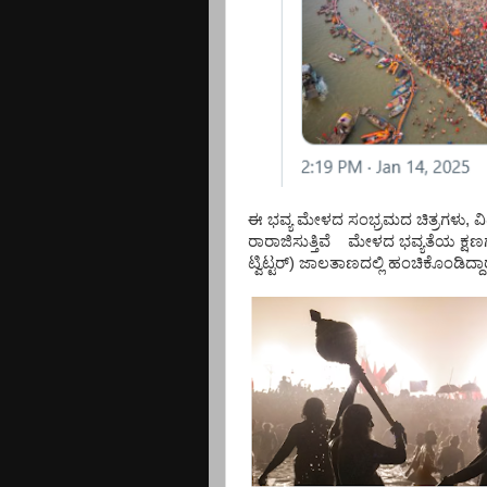
ಈ ಭವ್ಯ ಮೇಳದ ಸಂಭ್ರಮದ ಚಿತ್ರಗಳು, ವಿಡಿ
ರಾರಾಜಿಸುತ್ತಿವೆ ಮೇಳದ ಭವ್ಯತೆಯ ಕ್ಷಣಗಳ
ಟ್ವಿಟ್ಟರ್)‌ ಜಾಲತಾಣದಲ್ಲಿ ಹಂಚಿಕೊಂಡಿದ್ದಾರ