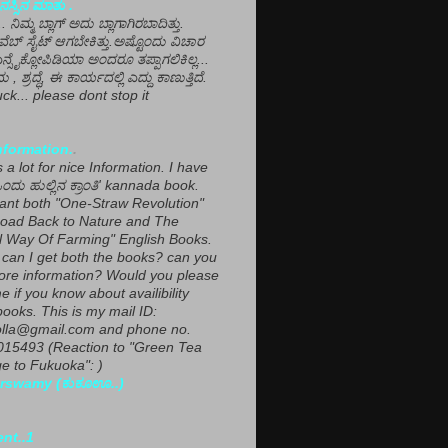
ಸ್ಸಿನ ಮಾತು .
ಾ... ನಿಮ್ಮ ಬ್ಲಾಗ್ ಅದು ಬ್ಲಾಗಾಗಿರಬಾದಿತ್ತು.
ವೆಬ್ ಸೈಟ್ ಆಗಬೇಕಿತ್ತು.ಅಷ್ಟೊಂದು ವಿಚಾರ
ಎನ್ಸೈಕ್ಲೋಪಿಡಿಯಾ ಅಂದರೂ ತಪ್ಪಾಗಲಿಕಿಲ್ಲ...
ಮ , ಶ್ರದ್ಧೆ, ಈ ಕಾರ್ಯದಲ್ಲಿ ಎದ್ದು ಕಾಣುತ್ತಿದೆ.
ck... please dont stop it
nformation.
.
a lot for nice Information. I have
ಂದು ಹುಲ್ಲಿನ ಕ್ರಾಂತಿ' kannada book.
want both "One-Straw Revolution"
oad Back to Nature and The
l Way Of Farming" English Books.
can I get both the books? can you
ore information? Would you please
e if you know about availibility
ooks. This is my mail ID:
lla@gmail.com and phone no.
15493 (Reaction to "Green Tea
 to Fukuoka": )
rswamy (ಕುಕೂಊ..)
ent..1