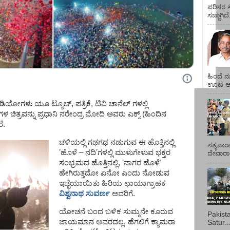
ಪರಿಸರ ಸ
ಸಜ್ಜಾಗಿದ
ಹಿಂದೆ ನ
ಊಟ ಆಯ್
ಯೋಗಳು ಯೂ ಟ್ಯೂಬ್‌, ಪತ್ರಿಕೆ, ಟಿವಿ ಚಾನೆಲ್‌ ಗಳಲ್ಲಿ
 ಚಿತ್ರವನ್ನು ಪ್ರಧಾನಿ ನರೇಂದ್ರ ಮೋದಿ ಅವರು ಎಕ್ಸ್‌ (ಹಿಂದಿನ
ೆ.
ಚಳಿಯಲ್ಲಿ ಗಢಗಢ ನಡುಗುವ ಈ ಹೊತ್ತಿನಲ್ಲಿ
ಸತ್ಯನಾರ
ʼ
ಹೊಳೆ – ನದಿ
ʼ
ಗಳಲ್ಲಿ ಮುಳುಗೇಳುವ ಭಕ್ತರ
ದೇವಾರಾಧ
ಸಂಭ್ರಮದ ಹೊತ್ತಿನಲ್ಲಿ,
ʼ
ನಾಗರ ಹೊಳೆ
ʼ
ಹೇಗಿರುತ್ತದೋ ಏನೋ ಎಂದು ನೋಡುವ
ಇಚ್ಛೆಯಾಯಿತು ಹಿರಿಯ ಛಾಯಾಗ್ರಾಹಕ
ವಿಶ್ವನಾಥ ಸುವರ್ಣ
ಅವರಿಗೆ.
ಯೋಚನೆ ಬಂದ ಬಳಿಕ ಸುಮ್ಮನೇ ಕೂರುವ
Pakist
ಜಾಯಮಾನ ಅವರದಲ್ಲ. ಹೆಗಲಿಗೆ ಕ್ಯಾಮರಾ
Satur..