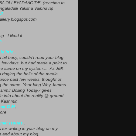
A OLLEYADAAGIDE. (reaction to
ngaladalli Yaksha Vaibhava)
NI
gallery.blogspot.com
g.. I liked it
h
le Info..
 bit busy, couldn’t read your blog
a few days, but had made a point to
he same on my system..... As J&K
s ringing the bells of the media
since past few weeks, thought of
g the same. Your blog Why Jammu
shmir Boiling Today? gives
le info about the reality @ ground
n Kashmir.
yak G M
,
ore
mer Issues.
.
 for writing in your blog on my
n and about my blog.