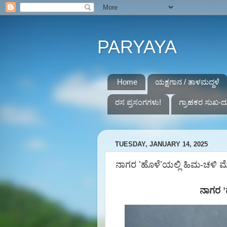
PARYAYA
Home
ಯಕ್ಷಗಾನ / ತಾಳಮದ್ದಳೆ
ರಸ ಪ್ರಸಂಗಗಳು!
ಗ್ರಾಹಕರ ಸುಖ-ದ
TUESDAY, JANUARY 14, 2025
ನಾಗರ ʼಹೊಳೆʼಯಲ್ಲಿ ಹಿಮ-ಚಳಿ 
ನಾಗರ
ʼ