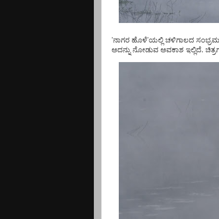
ʼ
ನಾಗರ ಹೊಳೆ
ʼ
ಯಲ್ಲಿ ಚಳಿಗಾಲದ ಸಂಭ್ರಮ 
ಅದನ್ನು ನೋಡುವ ಅವಕಾಶ ಇಲ್ಲಿದೆ. ಚಿತ್ರಗಳ