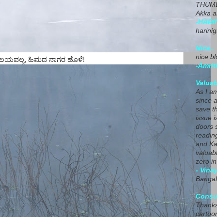
THUMB
Akka a
-HARI
harini
Nice..
nice blo
ಲಯವಲ್ಲ, ಹಿಮದ ನಾಗರ ಹೊಳೆ!
-Amrit
Valuab
As I am
since 
save t
issue i
doors 
readin
and Ka
valuab
zero i
- Vina
Bangal
Consu
Thanks
cartoo