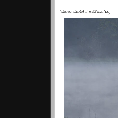
ʼಮಂಜು ಮುಸುಕಿದ ಹಾದಿʼಯಾಗಿತ್ತು.