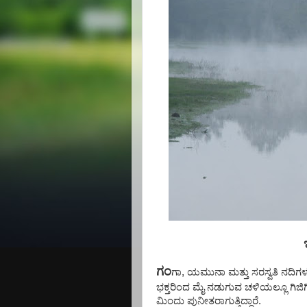
ಗಂ
ಗಾ, ಯಮುನಾ ಮತ್ತು ಸರಸ್ವತಿ ನದಿ
ಭಕ್ತರಿಂದ ಮೈ ನಡುಗುವ ಚಳಿಯಲ್ಲೂ ಗಿಜಿಗಿಡ
ಮಿಂದು ಪುನೀತರಾಗುತ್ತಿದ್ದಾರೆ.