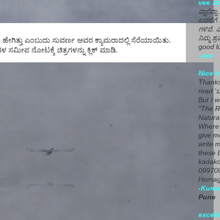
vee ಮನ
ವ್ಹಾರೆವ್ಹ
ಬದಲಿಗೆ 
ಗಳಿವೆ. 
ನಿಮ್ಮ ಶ್ರ
ಹೇಗಿತ್ತು ಎಂಬುದು ಸುವರ್ಣ ಅವರ ಕ್ಯಾಮರಾದಲ್ಲಿ ಸೆರೆಯಾಯಿತು.
good lu
 ಸಮೀಪ ನೋಟಕ್ಕೆ ಚಿತ್ರಗಳನ್ನು ಕ್ಲಿಕ್‌ ಮಾಡಿ.
-vee
Nice I
Thanks 
read 'ಒ
But I 
"The R
Natura
Where 
give m
write m
these b
kadako
099700
Homage
-Kuma
Pune
excell