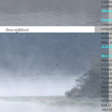
I visit
excelle
-Moha
Congra
I requ
congrat
ಬಿಂಬ-ಪ್ರತಿಬಿಂಬ!
dedica
wishes
Akka a
-S.R.V
Very U
Very u
GOOD 
Nanna
COLL
P.V.P
.THUM
INNOB
KOOD
PARIC
NIMMA
GALU
.NEEV