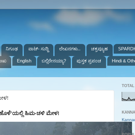
ನಿಗೂಢ
ವಾಟ್- ಸುದ್ದಿ
ಲೇಖನಗಳು..
ಚಕ್ರವ್ಯೂಹ
SPARD
ುಃಖ
English
ಬಲ್ಲಿರೇನಯ್ಯಾ?
ಪುಸ್ತಕ ಪ್ರಪಂಚ
Hindi & Oth
TOTAL 
ಮೇಳ!
KANNA
ಹೊಳೆ
ʼ
ಯಲ್ಲಿ ಹಿಮ-ಚಳಿ ಮೇಳ!
Kanna
POPUL