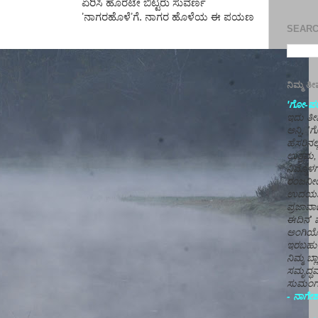
ಏರಿಸಿ ಹೊರಟೇ ಬಿಟ್ಟರು ಸುವರ್ಣ
ʼ
ನಾಗರಹೊಳೆ
ʼ
ಗೆ. ನಾಗರ ಹೊಳೆಯ ಈ ಪಯಣ
SEARCH
ನಿಮ್ಮ 
'ಗೋ-ಪರಾ
ಇದು ತೀರ
ಅನ್ನಿ, 
ಹೆಸರಿನಲ
ಉತ್ತಮ, 
ನಿಮ್ಮೊ
ರಂಜನೀಯ
ಉದಯಶಂಕರ
ಪ್ರಜಾವಾ
ಈದಿನ' ವ
ಅಂಗಿಯ
ಇರಬಹು
ನಿಮ್ಮ ಬ್
ಸಮೃದ್ಧವ
ಸುಮಂಗಲ
- ನಾಗೇಶ