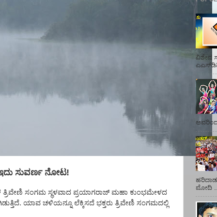
ವಿಶೇಷ ಸ
ಎಎಸ್‌ಡಿ
ಅವರಿಂದ 
ಇದು ಸುವರ್ಣ ನೋಟ!
ಹರಿದಾಡು
ಮೋದಿ ..
ಗಳ ತ್ರಿವೇಣಿ ಸಂಗಮ ಸ್ಥಳವಾದ ಪ್ರಯಾಗರಾಜ್‌ ಮಹಾ ಕುಂಭಮೇಳದ
ುತ್ತಿದೆ. ಯಾವ ಚಳಿಯನ್ನೂ ಲೆಕ್ಕಿಸದೆ ಭಕ್ತರು ತ್ರಿವೇಣಿ ಸಂಗಮದಲ್ಲಿ