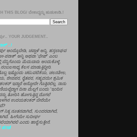
 THIS BLOG/ ಬೇಕಾದ್ದನ್ನು ಹುಡುಕಾಡಿ.!
ತೀರ್ಪು.. YOUR JUDGEMENT..
ಕ್' ..!
್ಪು ಅಂದ್ಕೊಬೇಡಿ, ಚಪ್ಪಾಳೆ ಅನ್ನಿ, ಹಸ್ತಲಾಘವ
'ಗೋ-ಪರಾಕ್' ಅನ್ನಿ ಅಥವಾ 'ಭೇಷ್' ಎಂಬ
್ಲಿ ಬೆನ್ನಿಗೊಂದು ಮೆದುಬಾರು ಅಂದುಕೊಳ್ಳಿ.
ನಂಬಲಸಾಧ್ಯ ಕೆಲಸ ಮಾಡುತ್ತಿದ್ದೀರಿ.
ಳಗೊಬ್ಬ ಇಷ್ಟೊಂದು ಚಟುವಟಿಕೆಯ, ಚಲನಶೀಲ,
, ಜೀವಪರ, ರೈತಪರ, ಸಹೃದಯೀ ಶ್ರಮಿಕ
್ ಇದ್ದಾರೆ ಅನ್ನೋದೇ ಗೊತ್ತಿರಲಿಲ್ಲ. ನಾನು
ಣಿಯಲ್ಲಿದ್ದಾಗ ದಿನಾ ಮೆಲ್ಲಗೆ ಬಂದು 'ಇಂದಿನ
ನ್ನು ತೋರಿಸಿ ಹೋಗುತ್ತಿದ್ದ ದೊಗಲೆ
ೊಳಗಿನ ಉದಯಶಂಕರ್ ಬೇರೆಯೇ
ದೆ?
ಲಾಗ್ ನಿತ್ಯ ನೂತನವಾಗಿದೆ, ಸುಂದರವಾಗಿದೆ,
ಾಗಿದೆ. ಹೀಗೆಯೇ ಸುದೀರ್ಘ
ಿಯಾಗಿರಲಿ ಎಂದು ಹಾರೈಸುತ್ತೇನೆ.
 ಹೆಗಡೆ