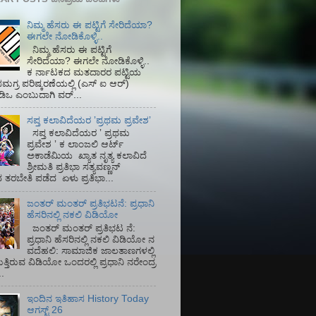
ನಿಮ್ಮ ಹೆಸರು ಈ ಪಟ್ಟಿಗೆ ಸೇರಿದೆಯಾ?
ಈಗಲೇ ನೋಡಿಕೊಳ್ಳಿ..
ನಿಮ್ಮ ಹೆಸರು ಈ ಪಟ್ಟಿಗೆ
ಸೇರಿದೆಯಾ? ಈಗಲೇ ನೋಡಿಕೊಳ್ಳಿ..
ಕ ರ್ನಾಟಕದ ಮತದಾರರ ಪಟ್ಟಿಯ
ಮಗ್ರ ಪರಿಷ್ಕರಣೆಯಲ್ಲಿ (ಎಸ್‌ ಐ ಆರ್)‌
ಡಿಒ ಎಂಬುದಾಗಿ ವರ್...
ಸಪ್ತ ಕಲಾವಿದೆಯರ ʼಪ್ರಥಮ ಪ್ರವೇಶʼ
ಸಪ್ತ ಕಲಾವಿದೆಯರ ʼ ಪ್ರಥಮ
ಪ್ರವೇಶ ʼ ಕ ಲಾಂಜಲಿ ಆರ್ಟ್
ಅಕಾಡೆಮಿಯ‌ ಖ್ಯಾತ ನೃತ್ಯ ಕಲಾವಿದೆ
ಶ್ರೀಮತಿ ಪ್ರತಿಭಾ ಸತ್ಯವಣ್ಣನ್
ತರಬೇತಿ ಪಡೆದ ಏಳು ಪ್ರತಿಭಾ...
ಜಂತರ್ ಮಂತರ್ ಪ್ರತಿಭಟನೆ: ಪ್ರಧಾನಿ
ಹೆಸರಿನಲ್ಲಿ ನಕಲಿ ವಿಡಿಯೋ
ಜಂತರ್ ಮಂತರ್ ಪ್ರತಿಭಟ ನೆ:
ಪ್ರಧಾನಿ ಹೆಸರಿನಲ್ಲಿ ನಕಲಿ ವಿಡಿಯೋ ನ
ವದೆಹಲಿ: ಸಾಮಾಜಿಕ ಜಾಲತಾಣಗಳಲ್ಲಿ
ತ್ತಿರುವ ವಿಡಿಯೋ ಒಂದರಲ್ಲಿ ಪ್ರಧಾನಿ ನರೇಂದ್ರ
.
ಇಂದಿನ ಇತಿಹಾಸ History Today
ಆಗಸ್ಟ್ 26