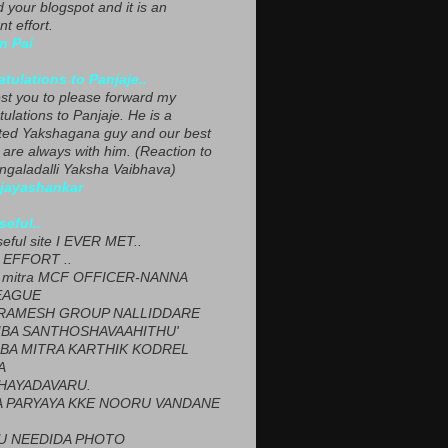
ed your blogspot and it is an
nt effort.
n Pai
tulations to Panjaje..
est you to please forward my
ulations to Panjaje. He is a
ted Yakshagana guy and our best
 are always with him. (Reaction to
ngaladalli Yaksha Vaibhava)
ijayashankar
seful..
seful site I EVER MET..
EFFORT ..
 mitra MCF OFFICER-NANNA
EAGUE
ARAMESH GROUP NALLIDDARE
BA SANTHOSHAVAAHITHU'
BA MITRA KARTHIK KODREL
A
HAYADAVARU.
 PARYAYA KKE NOORU VANDANE
U NEEDIDA PHOTO